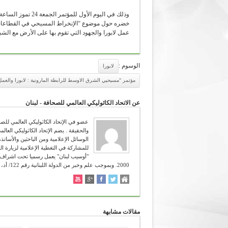
خضره حول موضوع “الإنخراط المسيحي في القطاعات 
عمل لابورا والجهود التي تقوم بها على الأرض مع الشب
الوسوم :
لابورا
مؤتمر "مسيحيي الشرق الاوسط للرابطة المارونية : لابورا وال
عن الاتحاد الكاثوليكي العالمي للصحافة - لبنان
للمشاركة في التغطية الإعلامية لزيارة ال
2000. وبموجب علم وخبر من الدولة اللبنانية رقم 122/ أد، تاريخ 12/4/2006. شعاره :" تعرفون الحق والحق يحرركم " (يوحنا 8:38 ).
مقالات مشابهة