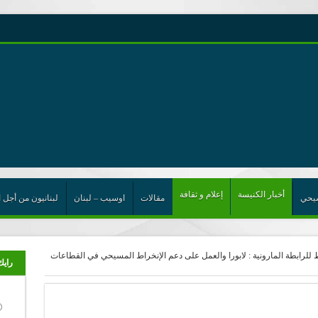
رية حول اللامركزية الموسعة شرط واجب للخروج من حالة الجمود
ت الإتحاد
رب
أخبار الكنيسة
إعلام و ثقافة
يحي
مقالات
اوسيب – لبنان
لبنانيون من أجل ا
لرابطة المارونية : لابورا والعمل على دعم الإنخراط المسيحي في القطاعات
رايك