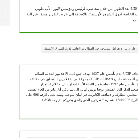
وذلك في اليوم الأول للمؤتمر الجمعة 24 تموز الساعة 4:30 بعد الظهر، من خلال محاضرة لرئيس ومؤسس لابورا الأب طوني
الخاصة لدول الشرق الأوسط”، بالإضافة إلى عرض لتقرير مصوّر عن آلية
اب.
عمل على دعم الإنخراط المسيحي في القطاعات الخاصة لدول الشرق الأوسط
عضو في الإتحاد الكاثوليكي العالمي للصحافة UCIP الذي تأسس عام 1927 بهدف جمع كلمة الاعلاميين لخدمة السلام
والحقيقة . يضم الإتحاد الكاثوليكي العالمي للصحافة - لبنان UCIP – LIBAN مجموعة من الإعلاميين الناشطين في مختلف
الوسائل الإعلامية ومن الباحثين والأساتذة . تأسس عام 1997 بمبادرة من اللجنة الأسقفية لوسائل الإعلام استمرارا
سعيد الذكر البابا القديس يوحنا بولس الثاني الى لبنان في أيار مايو من العام نفسه.
"أوسيب لبنان" يعمل رسميا تحت اشراف مجلس البطاركة والأساقفة الكاثوليك في لبنان بموجب وثيقة تحمل الرقم 606 على