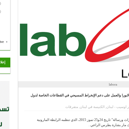
ive
إعلا
labora
لابورا والعمل على دعم الإنخراط المسيحي في القطاعات الخاصة لدول
ر اوسيب - لبنان
,
الكنيسة في لبنان
,
متفرقات
تشارك لابورا في مؤتمر “مسيحيي الشرق الاوسط: تراث ورسالة” تاريخ 24و25 تموز 2015، الذي تنظمه الرابطة المارونية
ك مار بشارة بطرس الراعي .