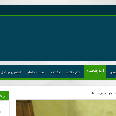
رية حول اللامركزية الموسعة شرط واجب للخروج من حالة الجمود
ن”
ت الإتحاد
رب
أخبار الكنيسة
يحي
إعلام و ثقافة
مقالات
اوسيب – لبنان
لبنانيون من أجل 
ر مار يوسف جربتا
رايك