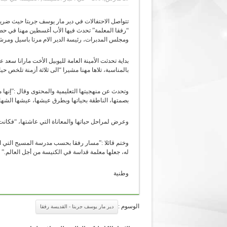
تتواصل الاحتفالات في دير مار يوسف جربتا حيث ضريح
“رفقا المعلمة” تحدث فيها الأب أغسطين مهنا في حضور 
ومجلس المدبرات، رئيسة الدير الام مرتا باسيل ومر
بداية تحدثت الأمينة العامة لليوبيل الأخت مارانا سعد
بالمناسبة، تلاها مهنا مشيرا “الى ثلاثة أزمنة تلخص حي
وتحدث عن منهجيتها التعليمية والمحتوى وقال :”إنها م
بصمتها، الناطقة بحياتها وبطرق عيشها، عيشها الشها
وعرض لمراحل حياتها والمعاناة التي عاشتها، “فكانت
وختم قائلا :”مسار رفقا بحسب مدرسة المسيح التي انتمت
له، جعلها معلمة قداسة في الكنيسة من أجل العالم.”
وطنية
الوسوم :
دير مار يوسف جربتا - القديسة رفقا