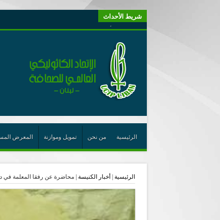
شريط الأحداث
“لبنانيون من أجل الكيان” (اتحاد اورا) : طرح رئيس الجمهو
“الوحدة في التعدّد: إعادة بناء الديمقراطيّة التوافقيّة في لبنا
يتبع في معنى الأعجوبة
ترشيح أسعد جوان لجائزة نوبل يعزّز تثبيت
احتفالات عيد القديس شربل تتواصل في بقاعكفرا…
رئيسة أوسيب لبنان تلتقي غبطة البطريرك وتطلع على نشاطا
الراعي: القديس شربل هو الزرع الجيد الذي أثمر في حقل ال
الأعجوبة في المسيحيّة: معنًى وحدًّا
الرئيسية
من نحن
تمويل وموازنة
المعرض المس
من يختصر الله يجعل الدين خطرًا
لقاء إعلامي لمكتب راعوية الشبيبة- بكركي
الرئيسية
|
أخبار الكنيسة
|
محاضرة عن رفقا المعلمة في دي
أيّ عيش مشترك نريد؟