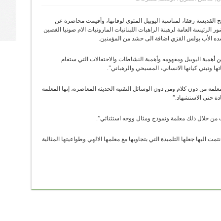
 القديسة رفقا، لمناسبة اليوبيل المئوي لوفاتها، وأقيمت محاضرة عن
الرئيسة العامة لرهبنة الراهبات اللبنانيات المارونيات الام صونيا الغصين
شده الأب بولس القزي اضافة الى حشد من المؤمنين.
 عن أهمية اليوبيل ومفهومه وأهمية النشاطات والاحتفالات التي ستقام
اتها وتبني كيانها الانساني، المسيحي والرهباني”.
علمة من دون كلام ومن دون الوسائل التقنية الحديثة المعاصرة، إنها المعلمة
دة حتى الاستشهاد.”
 من خلال ذلك معلمة ونموذج ومثال ووجه استثنائي”.
 اليها جعلها التلميذة التي بتجاوبها مع معلمها الالهي وطواعيتها المثالية