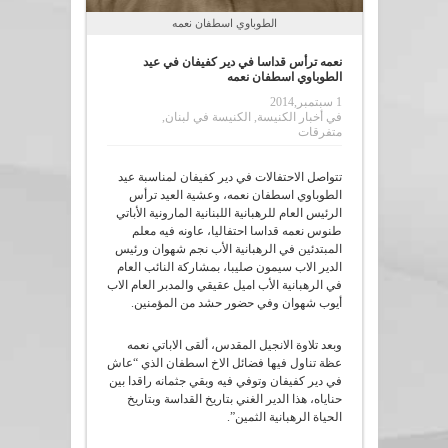
الطوباوي اسطفان نعمه
نعمه ترأس قداسا في دير كفيفان في عيد
الطوباوي اسطفان نعمه
1 سبتمبر,2014
في
أخبار الكنيسة
,
الكنيسة في لبنان
,
متفرقات
تتواصل الاحتفالات في دير كفيفان لمناسبة عيد
الطوباوي اسطفان نعمه، وعشية العيد ترأس
الرئيس العام للرهبانية اللبنانية المارونية الأباتي
طنوس نعمه قداسا احتفاليا، عاونه فيه معلم
المبتدئين في الرهبانية الأب نجم شهوان ورئيس
الدير الاب سيمون صليبا، بمشاركة النائب العام
في الرهبانية الأب اميل عقيقي والمدبر العام الاب
أيوب شهوان وفي حضور حشد من المؤمنين.
وبعد تلاوة الانجيل المقدس، ألقى الاباتي نعمه
عظة تناول فيها فضائل الاخ اسطفان الذي “عاش
في دير كفيفان وتوفي فيه وبقي جثمانه راقدا بين
حناياه، هذا الدير الغني بتاريخ القداسة وبتاريخ
الحياة الرهبانية الثمين”.