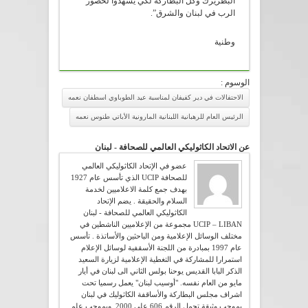
البطريرك وكل البطاركة لكي يشهدوا لحضور
الرب في لبنان والشرق”.
وطنية
الوسوم :
الاحتفالات في دير كفيفان لمناسبة عيد الطوباوي اسطفان نعمه
الرئيس العام للرهبانية اللبنانية المارونية الأباتي طنوس نعمه
عن الاتحاد الكاثوليكي العالمي للصحافة - لبنان
عضو في الإتحاد الكاثوليكي العالمي
للصحافة UCIP الذي تأسس عام 1927
بهدف جمع كلمة الاعلاميين لخدمة
السلام والحقيقة . يضم الإتحاد
الكاثوليكي العالمي للصحافة - لبنان
UCIP – LIBAN مجموعة من الإعلاميين الناشطين في
مختلف الوسائل الإعلامية ومن الباحثين والأساتذة . تأسس
عام 1997 بمبادرة من اللجنة الأسقفية لوسائل الإعلام
استمرارا للمشاركة في التغطية الإعلامية لزيارة السعيد
الذكر البابا القديس يوحنا بولس الثاني الى لبنان في أيار
مايو من العام نفسه. "أوسيب لبنان" يعمل رسميا تحت
اشراف مجلس البطاركة والأساقفة الكاثوليك في لبنان
بموجب وثيقة تحمل الرقم 606 على 2000. وبموجب علم