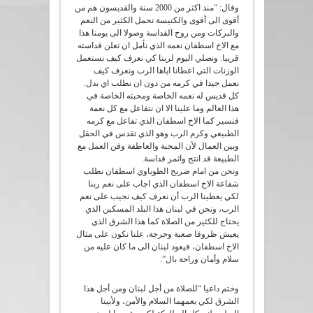
وقال: “منذ اكثر من 2000 سنة والقديسون هم من
أقوى الى أقوى والكنيسة تحمل الكثير من النعم
والبركات ومن روح القداسة وصولا الى يومنا هذا
مع الاخ اسطفان نعمه الذي نأمل ان تعلن قداسته
قريبا. ونصلي اليوم لربنا كي نعرف كيف نستعمل
الوزنات التي اعطانا اياها الرب ونعرف كيف
نعمل جيدا في كرمه من دون ان نطلب اي بدل.
كل قديس له نعمه الخاصة ومحبته الخاصة في
هذا العالم وما علينا الا ان نتفاعل مع كل نعمة
فنسير كما الاخ اسطفان الذي تفاعل مع كرمه
الطبيعي وكرم الرب وهو الذي تقدس في الحقل
وبين العمال لأن المحبة والعاطفة وفن العمل مع
الطبيعة قد انتج واثمر قداسة.
ونحن من امام ضريح الطوباوي اسطفان نطلب
شفاعة الاخ اسطفان الذي اجاب على نعم ربنا
لكي يعطينا الرب أن نعرف كيف نجيب على نعم
الرب، ونحن في لبنان هذا البلد المسكين الذي
يحتاج للكثير من الصلاة كما هذا الشرق الذي
يعيش ظروفا صعبة وحرجة، علنا نكون على مثال
الاخ اسطفان، فيعود لبنان الى ما كان عليه من
سلام وأمان وراحة بال”.
وختم داعيا “للصلاة من أجل لبنان ومن أجل هذا
الشرق لكي يعمهما السلام والأمن، ولأبينا