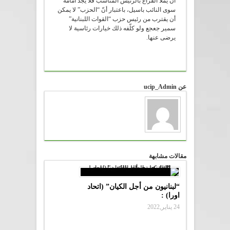
أن يملأ الفراغ بالرئيس المناسب فلا يجد أمامه
سوى النائب باسيل، باعتبار أنّ “الحزب” لا يمكن
أن يقترب من رئيس حزب “القوات اللبنانية”
سمير جعجع ولو كلّفه ذلك خيارات رئاسية لا
يرضى عنها.
عن ucip_Admin
مقالات مشابهة
“لبنانيون من أجل الكيان” (اتحاد
اورا) :
24 يناير,2022