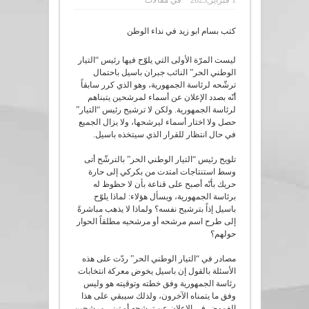
1 فبراير,2023
في
مقالات
كتب بسام ابو زيد في نداء الوطن
ليست المرّة الأولى التي يلوّح فيها رئيس “التيار
الوطني الحر” النائب جبران باسيل باحتمال
ترشّحه لرئاسة الجمهورية، وهو الذي كرر سابقاً
أنّه بصدد الإعلان عن أسماء لمرشحين يتبناهم
لرئاسة الجمهورية. ولكن لا ترشيح رئيس “التيار”
حصل ولا اختار أسماء ليرشحها، ولا يزال الجميع
في حال انتظار للقرار الذي سيتخذه باسيل.
تلويح رئيس “التيار الوطني الحر” بالترشّح أتى
وسط استنتاجات امتدت من بكركي إلى حارة
حريك بأنّه أصبح على قناعة بأن لا حظوظ له
برئاسة الجمهورية، ويسأل هؤلاء: لماذا يلوّح
باسيل إذاً بترشيح نفسه؟ ولماذا لا يذهب مباشرةً
إلى طرح اسم مرشحه أو مرشحيه مطلقاً الحوار
حولهم؟
مصادر في “التيار الوطني الحر” ردّت على هذه
الأسئلة بالقول إن باسيل يخوض معركة انتخابات
رئاسة الجمهورية وفق خطته وتوقيته هو وليس
وفق ما يتمناه الآخرون، ولذلك سيبقي على هذا
الغموض في الإعلان عن ترشحه أو تبني مرشحين