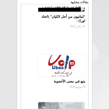
مقالات مشابهة
“لبنانيون من أجل الكيان” (اتحاد
اورا) :
24 يناير,2022
يتبع في معنى الأعجوبة
28 يوليو,2026