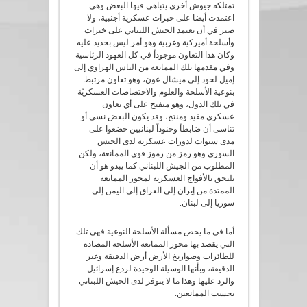
تمتلكه جيوش أخرى يتباهى فيها البعض وهي
اعتمدت أيضا على خبرات عسكرية أجنبية، ولا
ضير في أن يعتمد الجيش اللبناني على خبرات
وأسلحة أميركية وغربية وهو أمر ليس بجديد عليه
وكان هذا التعاون موجوداً في كل العهود الرئاسية
وفي مقدمها تلك الممانعة من الياس الهراوي إلى
إميل لحود إلى ميشال عون، وهو تعاون مرتبط
بنوعية الأسلحة والعلوم والاختصاصات العسكريّة
في تلك الدول، وهو منفتح على أي تعاون
عسكري مفيد ومنتج، وقد يكون البعض نسي أو
تناسى أن ضابطاً وجنوداً لبنانيين خضعوا على
مدى سنوات لدورات عسكرية لدى الجيش
السوري وهو رمز من رموز قوى الممانعة، ولكن
المطلوب من الجيش اللبناني كما يبدو هو أن
يلتحق بالأفواج العسكرية لمحور الممانعة
الممتدة من إيران إلى العراق إلى اليمن إلى
سوريا إلى لبنان.
أما في ما يخص مسألة الأسلحة النوعية فهي تلك
التي يقصد بها محور الممانعة الأسلحة المضادة
للطائرات وصواريخ الأرض أرض الدقيقة وغير
الدقيقة، وبأنها الوسيلة الوحيدة لردع إسرائيل
والرد عليها وهذا ما لا يتوفر لدى الجيش اللبناني
بحسب الممانعين.