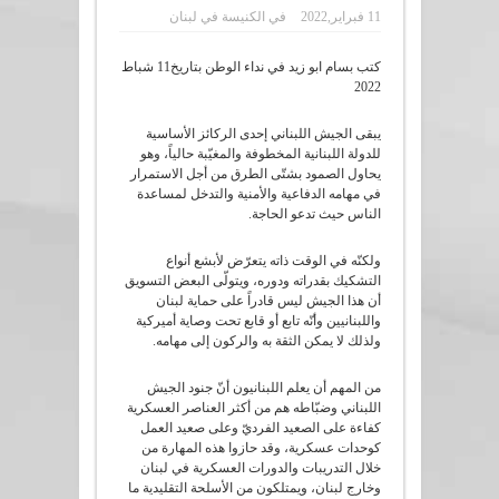
11 فبراير,2022
في
الكنيسة في لبنان
كتب بسام ابو زيد في نداء الوطن بتاريخ11 شباط
2022
يبقى الجيش اللبناني إحدى الركائز الأساسية
للدولة اللبنانية المخطوفة والمغيّبة حالياً، وهو
يحاول الصمود بشتّى الطرق من أجل الاستمرار
في مهامه الدفاعية والأمنية والتدخل لمساعدة
الناس حيث تدعو الحاجة.
ولكنّه في الوقت ذاته يتعرّض لأبشع أنواع
التشكيك بقدراته ودوره، ويتولّى البعض التسويق
أن هذا الجيش ليس قادراً على حماية لبنان
واللبنانيين وأنّه تابع أو قابع تحت وصاية أميركية
ولذلك لا يمكن الثقة به والركون إلى مهامه.
من المهم أن يعلم اللبنانيون أنّ جنود الجيش
اللبناني وضبّاطه هم من أكثر العناصر العسكرية
كفاءة على الصعيد الفرديّ وعلى صعيد العمل
كوحدات عسكرية، وقد حازوا هذه المهارة من
خلال التدريبات والدورات العسكرية في لبنان
وخارج لبنان، ويمتلكون من الأسلحة التقليدية ما