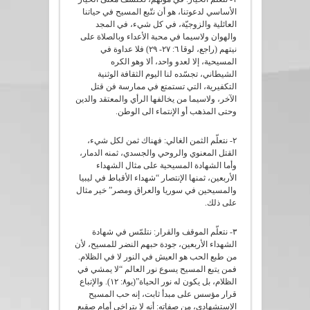
الأساسي لدعوتنا، هو أن نتّبع المسيح في حياتنا
العائلية والزوجيّة، في كل شيء، في المجد
والهوان ولاسيما في محبة الأعداء وبالصلاة على
نيتهم (راجع، لوقا ٦: ٢٧- ٢٩) فلا عداوة في
المسيحية، إلا لعدو واحد، ألا وهو الكره
الشيطاني، تجسّده لنا اليوم الثقافة الوثنية
التكفيرية، التي تستمتع في ممارسة فن قتل
الآخر، ولاسيما من يخالفها الرأي والمعتقد والدين
وحتى المذهب أو الإنتماء الى الوطن.
٢- نتعلّم الثمن الغالي: فهناك ثمن لكل شيء،
القتل المعنوي والروحي والجسدي، ثمنه الدمار،
وأما الشهادة المسيحية على مثال الشهداء
الأربعين، ثمنها الإنتصار “شهداء الأقباط في ليبيا
والمسيحين في سوريا والعراق ومصر” خير مثال
على ذلك.
٣- نتعلّم الموقف والقرار: نتلمّس في شهادة
الشهداء الأربعين، جودة حبهم النضر للمسيح، لأن
من طبع الحب هو العيش في النور لا في الظلام.
فمن يتبع المسيح يسوع نور العالم “لا يمشي في
الظلام، بل يكون له نور الحياة”(يو٨: ١٢). والإتباع
قرار مؤسس على مبدأ ثابت، إنه حب المسيح
الإستشهادي، من صفاته: أنه لا يتراخى أمام صقيع