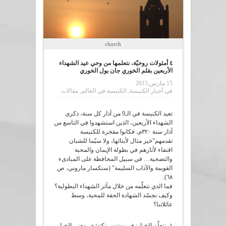
church
٤ أمثولات روحيّة، نتعلمها من وحي عيد الشهداء
الأربعين بقلم الخوري جان بول الخوري
15 مارس,2015
في
أخبار الكنيسة
,
الكنيسة في العالم
,
مقالات
تعيد الكنيسة في الـ9 من آذار كل سنة، ذكرى
الشهداء الأربعين، الذين استشهدوا في التاسع من
آذار سنة ٣٢٠م، فكانوا مفخرة للكنيسة
تقدمهم”خير مثال لأبنائها، ولا سيّما للشبان
اقتفاء لأثارهم في بطولة الإيمان والمحبة
والتضحية… في سبيل المحافظة على المبادىء
القويمة والآداب السليمة” (سنكسار ماروني، ص
٦٨).
فما الذي نتعلّمه من خلال مآثر الشهداء البطولية؟
وكيف نجسّد الشهادة الحقة للمحبة، وسط
عائلاتنا؟
١- نتعلّم الخيار: في موتهم، نكتشف معنى الخيار