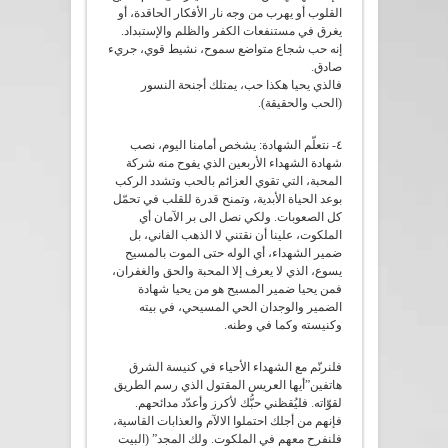
القلوب أو يهرب من وجه نار الأفكار الحاقدة، أو
يغرق في مستنفعات الكفر والظلم والإستبداد.
إنه حب شجاع متواضع سموح، نشيط قوي، جريء
صادق.
فالذي يحيا هكذا حب، يمتلك أجنحة النسور
(الحب والحقيقة).
٤- نتعلّم الشهادة: يشخص أمامنا اليوم، نصب
شهادة الشهداء الأربعين الذي يفوح منه شركة
المحبة، التي تقوي العزائم بالحب وتشدد الركب
بوعد الحياة الأبدية، وتمنح قدرة للقلب في تحمّل
كل الصعوبات. ولكي نصل الى بر الآمان أي
الملكوت، علينا أن نقتني لا الذهب الفاني، بل
ضمير الشهداء، أي الوله حتى الموت بالمسيح
يسوع، الذي لا يعرف إلا المحبة والحق والغفران،
فمن يحيا ضمير المسيح هو من يحيا شهادة
الضمير والوجدان الحي المسيحي، في بيته
وكنيسته وكما في وطنه.
فلنرنّم مع الشهداء الأحياء في كنيسة الشرق
هاتفين”أيها العريس المقتول الذي رسم الطريق
لقوّاته. فليُقظني حبُّك لأكرز وأعدّد مدائحهم.
فإنهم من أجلك احتملوا الالآم والعذابات القاسية،
فلنفرح معهم في الملكوت. ولك المجد” (البيت