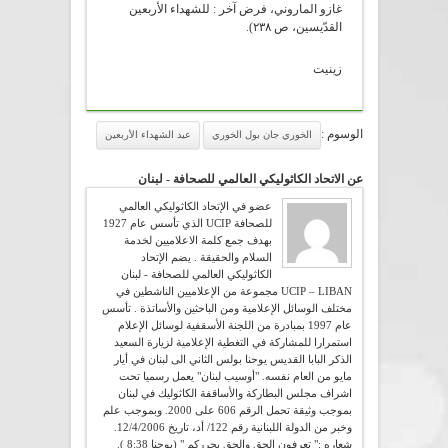
غازو الماروني، فرض آخر : للشهداء الأربعين
القدّيسين، ص ٢٣٨).
زينيت
الوسوم :
الخوري جان بول الخوري
عيد الشهداء الأربعين
عن الاتحاد الكاثوليكي العالمي للصحافة - لبنان
عضو في الإتحاد الكاثوليكي العالمي
للصحافة UCIP الذي تأسس عام 1927
بهدف جمع كلمة الاعلاميين لخدمة
السلام والحقيقة . يضم الإتحاد
الكاثوليكي العالمي للصحافة - لبنان
UCIP – LIBAN مجموعة من الإعلاميين الناشطين في
مختلف الوسائل الإعلامية ومن الباحثين والأساتذة . تأسس
عام 1997 بمبادرة من اللجنة الأسقفية لوسائل الإعلام
استمرارا للمشاركة في التغطية الإعلامية لزيارة السعيد
الذكر البابا القديس يوحنا بولس الثاني الى لبنان في أيار
مايو من العام نفسه. "أوسيب لبنان" يعمل رسميا تحت
اشراف مجلس البطاركة والأساقفة الكاثوليك في لبنان
بموجب وثيقة تحمل الرقم 606 على 2000. وبموجب علم
وخبر من الدولة اللبنانية رقم 122/ أد، تاريخ 12/4/2006.
شعاره :" تعرفون الحق والحق يحرركم " (يوحنا 8:38 ).