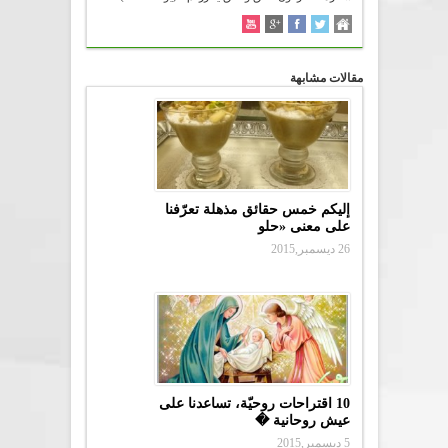
مقالات مشابهة
إليكم خمس حقائق مذهلة تعرّفنا
على معنى «حلو
26 ديسمبر,2015
10 اقتراحات روحيّة، تساعدنا على
عيش روحانية �
5 ديسمبر,2015