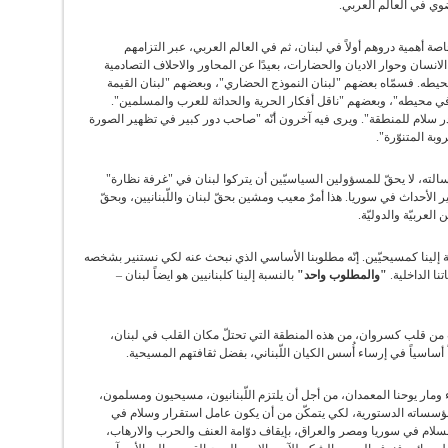
ضوي في العالم العربي.
خاصة أهمية دروهم أولاً في لبنان، ثم في العالم العربي، عبر التزامهم
الانسان وحوار الاديان والحضارات، بعيدًا عن المحاور والاحلاف التصادمية
طه. فسمّاه بعضهم "لبنان النموذج الحضاري"، وبعضهم "لبنان القيمة
 في محيطه"، وبعضهم "ناقل أفكار الحرية والحداثة للعرب والمسلمين".
صدر سلام للمنطقة". ويرى فيه آخرون أنّه "صاحب دور كبير في تظهير الصورة
وبة المتنوّرة".
الته، لا يحقّ للمسؤولين السياسيّين أن يتركوا لبنان في "غرفة نظارة"
الأحداث في سوريا. هذا أمرٌ معيب ومشين بحقّ لبنان واللّبنانيين، وبحقّ
لعربيّة والدوليّة.
 إلينا كمسيحيّين. إنّه مطلوبنا الأساسي الذي نبحث عنه لكي نستنير بشخصه
نا الداخلية.
"والمطلوب واحد"
بالنسبة إلينا كلبنانيين هو ايضاً لبنان –
وت من قلب كسروان، من هذه المنطقة التي تحتلّ مكان القلب في لبنان،
 أساسياً في إرساء أُسس الكيان اللّبناني، بفضل ثقافتهم المسيحية.
ء ومار يوحنا المعمدان، من أجل أن يلتزم اللّبنانيون، مسيحيون ومسلمون،
ومؤسساته الدستورية، لكي يتمكّن من أن يكون عامل استقرار وسلام في
السلام في سوريا ومصر والعراق، بإيقاف دوّامة العنف والحرب والارهاب،