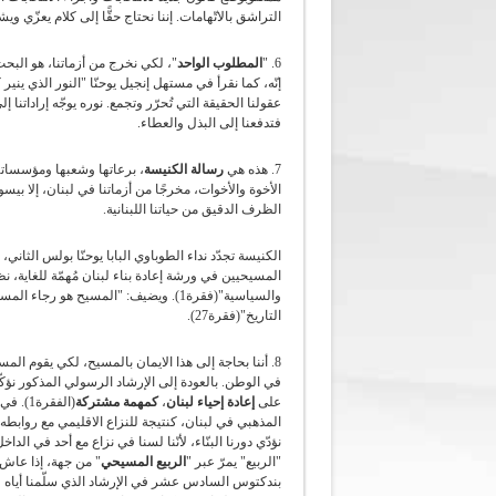
التراشق بالاتّهامات. إننا نحتاج حقًّا إلى كلام يعزّي وي
6. "
المطلوب الواحد
"، لكي نخرج من أزماتنا، هو البحث 
عقولنا الحقيقة التي تُحرّر وتجمع. نوره يوجّه إراداتنا
فتدفعنا إلى البذل والعطاء.
7. هذه هي
رسالة الكنيسة
، برعاتها وشعبها ومؤسساتها
الأخوة والأخوات، مخرجًا من أزماتنا في لبنان، إلا ب
الظرف الدقيق من حياتنا اللبنانية.
الكنيسة تجدّد نداء الطوباوي البابا يوحنّا بولس الثان
المسيحيين في ورشة إعادة بناء لبنان مُهمّة للغاية، نظ
والسياسية"(فقرة1). ويضيف: "المسيح هو
التاريخ"(فقرة27).
8. أننا بحاجة إلى هذا الايمان بالمسيح، لكي يقوم ال
في الوطن. بالعودة إلى الإرشاد الرسولي المذكور نؤكّد و
على
إعادة إحياء لبنان
،
كمهمة مشتركة
(الفقر
المذهبي في لبنان، كنتيجة للنزاع الاقليمي مع روابطه 
نؤدّي دورنا البنّاء، لأنّنا لسنا في نزاع مع أحد في الد
"الربيع" يمرّ عبر "
الربيع المسيحي
" من جهة، إذا عا
بندكتوس السادس عشر في الإرشاد الذي سلّمنا أياه في 