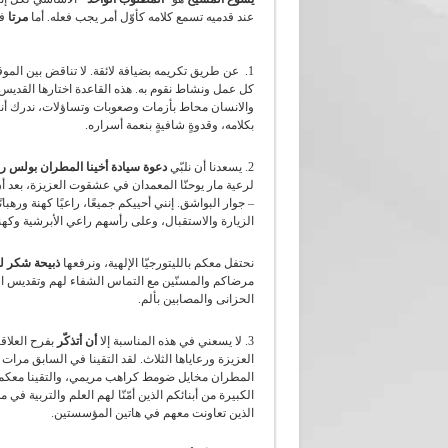
عند قدميه تسمع كلامه كأوّل أمر يجب فعله. أما
مرتا
فس
1. عن طريق تكريمه بضيافة لائقة. لا تناقض بين الموق
كل عمل ونشاط نقوم به. هذه القاعدة اختارها القديس 
والانسان محاط بأزمات وصعوبات وتساؤلات، ندرك أننا
بكلامه، وقدوةٍ شافيةٍ بنعمة أسراره.
2. يسعدنا أن نلبّي
دعوة سيادة أخينا المطران بولس رو
لرعية مار يوحنّا المعمدان في عشقوت العزيزة، بعد أن 
– جوار البواشق. إنني أحييكم جميعًا، راعيًا كهنة وره
الزيارة والاستقبال، وعلى رأسهم راعي الأبرشية وكه
نحتفل معكم بالليتورجيّا الإلهية، ونرفعها
ذبيحة شكر لل
مرضاكم والمسنّين مع التماس الشفاء لهم وتقديس ال
الحزانى والمصابين بألم.
3. لا يسعني في هذه المناسبة إلا
أن أتذكّر
بفرح العلاقا
العزيزة ورعاياها الثلاث. لقد التقينا في السابق مر
المطران مخايل ضومط كراهب مريمي، والتقينا معكم ك
الكبيرة من أبنائكم الذين أمّنّا لهم العلم والتربية ف
الذين تعاونت معهم في هاتين المؤسستين.