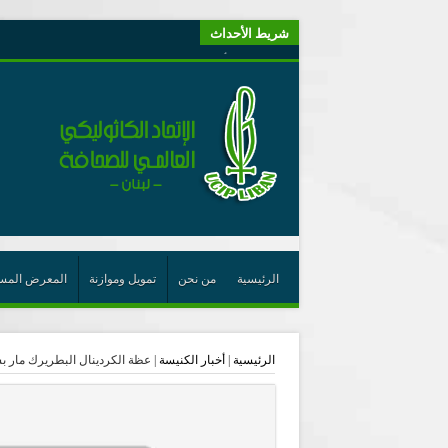
شريط الأحداث
“لبنانيون من أجل الكيان” (اتحاد اورا) : طرح رئيس الجمهو
يتبع في معنى الأعجوبة
ترشيح أسعد جوان لجائزة نوبل يعزّز تثبيت
احتفالات عيد القديس شربل تتواصل في بقاعكفرا…
رئيسة أوسيب لبنان تلتقي غبطة البطريرك وتطلع على نشاطا
الراعي: القديس شربل هو الزرع الجيد الذي أثمر في حقل ال
الأعجوبة في المسيحيّة: معنًى وحدًّا
من يختصر الله يجعل الدين خطرًا
الرئيسية
من نحن
تمويل وموازنة
المعرض المس
لقاء إعلامي لمكتب راعوية الشبيبة- بكركي
أيّ عيش مشترك نريد؟
الرئيسية
|
أخبار الكنيسة
|
عظة الكردينال البطريرك مار بشاره
الجامعة الأنطونية تخرج طلاب دفعة 2026 وتدعوهم لأن يكونوا بذور نجاح في كل العالم