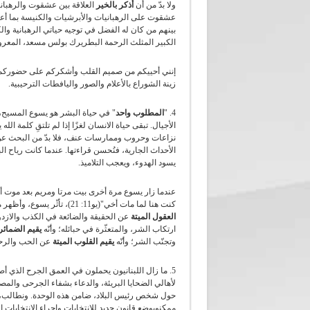
ولا بدّ من أن
أذكر بالخير
العلاقة بين عشقوت والرهبان
عشقوت على الرهبانيات والأبرشيات والكنيسة بما أع
بينهم من كان له الفضل في توجيه حياتي الرهبانية وال
الكبير المثلث الرحمة البطريرك بولس مسعد، المعر
إنني أحييكم من صميم القلب وأشكركم على حضوركم
زينة الشوراع بالأعلام والصور واليافطات الترحيبية.
4. "
المطلوب واحد
" في حياة البشر هو يسوع المسيح، الل
الأجيال. تبقى حياة الانسان لغزًا إذا لم تلتقِ كلمة 
نزاعات وحروب وممارسات عنف، فلا بدّ من البحث عن ال
الأحداث الجارية، فنُحسن قراءتها. عندما كانت رياح ال
يسود الهدوء، ويعجب التلاميذ.
عندما زار يسوع مرة أخرى بيت مرتا ومريم بعد موت أخيه
كنت هنا لما مات أخي"(يو11: 21)، تأثّر يسوع، وأظهر مجد ألوهيّته، وأقام لعازر من الموت. بهذه الآية أعطانا الدلالة على أنّه
العقول الميتة
عن الحقيقة والضائعة في الكذب والازدواج
ارتكاب الشر، والمتعثّرة في حبائله؛ وأنّه
يقيم الضمائر 
وتجنّب الشر؛ وأنّه
يقيم القلوب الميتة
عن الحب والرحمة
5. ما زال اللبنانيون يحملون في العمق الجرح الذي أصا
لأهالي الضحايا البريئة، والدعاء بشفاء الجرحى والمصا
حول شخص رئيس البلاد، ضامن هذه الوحدة. ونطالب، ب
ممكنوبوضع قانون جديد للانتخابات واجراء الانتخابات ا