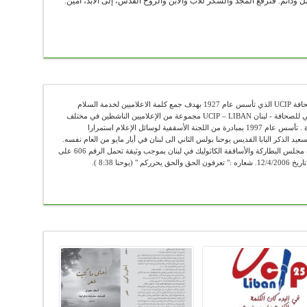
 ودائم. فنرفع المجد والشكر للآب والابن والروح القدس، إلى الأبد، آمين.
عضو في الإتحاد الكاثوليكي العالمي للصحافة UCIP الذي تأسس عام 1927 بهدف جمع كلمة الاعلاميين لخدمة السلام
والحقيقة . يضم الإتحاد الكاثوليكي العالمي للصحافة - لبنان UCIP – LIBAN مجموعة من الإعلاميين الناشطين في مختلف
الوسائل الإعلامية ومن الباحثين والأساتذة . تأسس عام 1997 بمبادرة من اللجنة الأسقفية لوسائل الإعلام استمرارا
سعيد الذكر البابا القديس يوحنا بولس الثاني الى لبنان في أيار مايو من العام نفسه.
"أوسيب لبنان" يعمل رسميا تحت اشراف مجلس البطاركة والأساقفة الكاثوليك في لبنان بموجب وثيقة تحمل الرقم 606 على