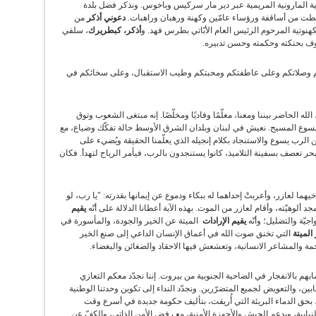
ية المارونية المريمية عبر دير مار سركيس وباخوس. ونذكر فضل بلدة
طت من أساقفة ورؤساء عامّين وكهنة ورهبان وراهبات.
دعوني أذكر
من
كهنوتية المرحوم الرئيس العام الأبّاتي بطرس فهد. و
أذكر، كبطريرك
، سلفي
وف بحنكته وحكمته وحسن تدبيره.
 وصلاتكم وعلى عاطفتكم ومحبتكم وطيب الاستقبال، وعلى سخائكم في
ه الحاضر بيننا ومعنا، معلّمًا وفاديًا ومخلّصًا. إنه مبتغى الشعوب وتوق
الله يسوع المسيح. نعيش في لبنان وبلدان الشرق الأوسط حالة تفكّك وضياع، مع
رب يسوع والاستنجاد بكلام إنجيله الذي يعلّمنا الحقيقة ويُضيء على
بحر تعصف بسفينة التلاميذ، كانوا يستنجدون بالرب، فيأمر الرياح لتهدأ. فكان
ما لعازر، وأعربتْ إحداهما له ببكاء ودموع عن إيمانها بقدرته: "يا رب، لو
يقيم
يّة والتضليل؛ وأنّه
يقيم الإرادات
الميتة عن الخير والجودة، والمأسورة في
الميتة
التي تخنق صوت الله في أعماق الإنسان الداعي إلى صنع الخير
 والمشاعر الانسانية، وتعشعش فيها الاحقاد والضغائن والبغضاء.
بهم بالانفجار في الضاحية الجنوبية من بيروت. إننا نجدّد معكم التعازي
بين، والتعويض لجميع المتضرّرين. ونجدّد النداء إلى تكوين وحدتنا الوطنية
حق الدماء البريئة التي أُريقت، بتأليف حكومة جديدة في أسرع وقت
لنيابية، وبدعم الجيش والأجهزة الأمنية، مع رفض الأمن الذاتي، والكفّ عن