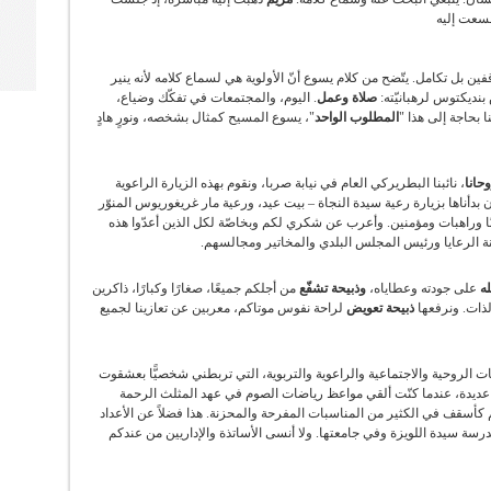
عت إليه
فين بل تكامل. يتّضح من كلام يسوع أنّ الأولوية هي لسماع كلامه لأنه ينير
بنديكتوس لرهبانيّته:
صلاة وعمل
. اليوم، والمجتمعات في تفكّك وضياع،
 بحاجة إلى هذا "
المطلوب الواحد
"، يسوع المسيح كمثال بشخصه، ونورٍ هادٍ
حانا
، نائبنا البطريركي العام في نيابة صربا، ونقوم بهذه الزيارة الراعوية
بدأناها بزيارة رعية سيدة النجاة – بيت عيد، ورعية مار غريغوريوس المنوّر
بانًا وراهبات ومؤمنين. وأعرب عن شكري لكم وبخاصّة لكل الذين أعدّوا هذه
نة الرعايا ورئيس المجلس البلدي والمخاتير ومجالسهم.
ه
على جودته وعطاياه،
وذبيحة تشفّع
من أجلكم جميعًا، صغارًا وكبارًا، ذاكرين
ذات. ونرفعها
ذبيحة تعويض
لراحة نفوس موتاكم، معربين عن تعازينا لجميع
ت الروحية والاجتماعية والراعوية والتربوية، التي تربطني شخصيًّا بعشقوت
ات عديدة، عندما كنّت ألقي مواعظ رياضات الصوم في عهد المثلث الرحمة
أسقف في الكثير من المناسبات المفرحة والمحزنة. هذا فضلاً عن الأعداد
ي مدرسة سيدة اللويزة وفي جامعتها. ولا أنسى الأساتذة والإداريين من عندكم