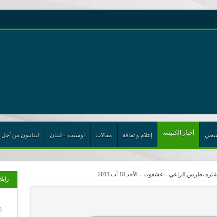
رية حول اللامركزية الموسعة شرط واجب للخروج من حالة الجمود
ت الإتحاد
رب
أخبار الكنيسة
يحي
إعلام و ثقافة
مقالات
اوسيب – لبنان
لبنانيون من أجل 
 بطرس الراعي – عشقوت – الأحد 18 آب 2013
رايك