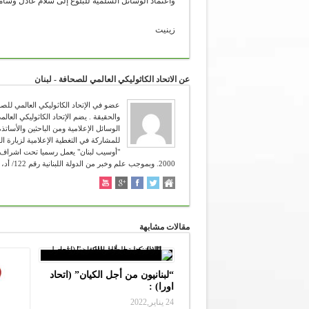
واعتماد الوسائل السلميّة للبلوغ إلى سلام عادل وشامل
زينيت
عن الاتحاد الكاثوليكي العالمي للصحافة - لبنان
للمشاركة في التغطية الإعلامية لزيارة ال
2000. وبموجب علم وخبر من الدولة اللبنانية رقم 122/ أد، تاريخ 12/4/2006. شعاره :" تعرفون الحق والحق يحرركم " (يوحنا 8:38 ).
مقالات مشابهة
“لبنانيون من أجل الكيان” (اتحاد
اورا) :
24 يناير,2022