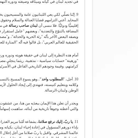
في تجديد لبنان في كيانه وميثاقه وصيغته ودوره النه
9. إنّنا نصلّي لكي يعي اللبنانيون عامة والمسيحيون ب
المحايد. أعني التزامهم قضايا العدالة والسلام وحقوق 
إقليميًّا ودوليًّا. فلا ننسى أن
لبنان صاحب رسالة
في محي
المضافة بالتنوّع والتعددية"، وبعضهم "عامل استقرار
ويصفه البعض الآخر بأنّه "رئة الحرية والحداثة"، و"م
الحقيقية للعالم العربي"، بل قالوا فيه أنّه "المنارة للعر
أمام هذه النظرة إلى لبنان في حقيقة هويته ودوره ورس
"ورهينة" حسابات سياسية – مذهبية، ريثما ينجلي مصير 
كرامتهم، وقيمة وجودهم التاريخي الفاعل في الأُسرتَين ا
10. أجل، "
المطلوب واحد".
وهو يسوع المسيح بالنسبة
وكلامه وبتعليم كنيسته، فنهتدي إلى إيجاد الحلول لأزمات
الوطن ولبنان-الرسالة.
ويجدر أن نعلن هذا الإيمان ببعدَيه من هنا، من عشق
والتي أعطته وجوهاً تاريخية من أبنائه، ساهمت إسهاماً
11.
يا ربّ، إليك نرفع صلاتنا،
بشفاعة أمّنا مريم العذرا
بإداء دورهم المسؤول في إعادة إحياء لبنان، بكيانه 
عالمنا المشرقي. واقبل يا ربّ صلاتنا من أجل إحلال 