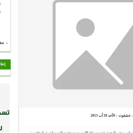
ive
إعلا
– الأحد 18 آب 2013
سان. ينبغي البحث عنه وسماع كلامه.
مريم
ذهبت إليه مباشرة، إذ جلست