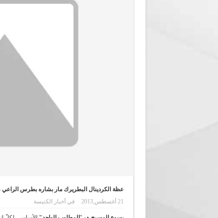
عظة الكردينال البطريرك مار بشاره بطرس الراعي – عشقوت 
21 أغسطس,2013
في
أخبار الكنيسة
يسوع المسيح
هو "
المطلوب الواحد"
الأساسي لكلّ إن