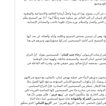
شجّع ويجمع.
عن الرب يسوع، نورًا لدروبنا ولحلّ أزماتنا العائلية والاجتماعية والوطنية.
إنّه، كما نقرأ في مستهل إنجيل يوحنّا "النور الذي ينير كل إنسان آتٍ إلى العالم. نور مملوء نعمة وحقًّا"(يو1: 17). نور المسيح يعلّم
 إلى الخير والعدل والسلام. نوره يحرّك قلوبنا بالحب والمشاعر الإنسانية،
، وهي أن تستنير بشخص المسيح وبكلامه وآياته وأفعاله. لن نجد، أيها
يسوع المسيح. إنني أناشد المسيحيين ليدركوا مسؤوليتهم ودورهم في هذا
ي، في إرشاده الرسولي "
رجاء جديد للبنان
"، للمسيحيين بقوله: "إنّ التزام
رًا لجذور لبنان الدينية، والمسيحية بخاصّة، ولهوية لبنان الوطنية
 رجاء المسيحيين، بشخصه كراعٍ صالح، ونور حقيقي هادي، وقدرة الله الفاعلة في
مسيحيون بدورهم البناّء في عملية نهوض لبنان، بالتعاون مع جميع شركائهم
نشدّد بأنّ مكوّنات المجتمع اللبناني المتنوّعة مدعوّة كلها للعمل معًا
ة1). في هذا الإطار، يُنتظر من المسيحيين أخذ المبادرة. فإنّ النزاع السياسي –
الدولية، يستدعي مبادرة منّا نحن المسيحيين. إنّها المناسبة الفريدة لكي
اخل وفي الخارج. وإذ يتكلّمون اليوم عن "
ربيع عربي
"، فإنّي مؤمن بأنّ هذا
ش المسيحيون
الشركة والشهادة
تجاه جميع المسلمين كما دعانا البابا
أيلول الماضي. كما يمرّ "الربيع العربي" عبر "
الربيع اللبناني
" الذي يتحقّق