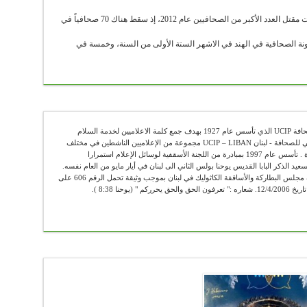
وسقط ثمانية من القتلى في سوريا، الدولة التي شهدت مقتل العدد الأكبر من الصحافيين عام 2012، إذ سقط هناك 70 صحافياً في
نة الصحافية في الهند في الاشهر الستة الأولى من السنة، وخمسة في
عضو في الإتحاد الكاثوليكي العالمي للصحافة UCIP الذي تأسس عام 1927 بهدف جمع كلمة الاعلاميين لخدمة السلام
والحقيقة . يضم الإتحاد الكاثوليكي العالمي للصحافة - لبنان UCIP – LIBAN مجموعة من الإعلاميين الناشطين في مختلف
الوسائل الإعلامية ومن الباحثين والأساتذة . تأسس عام 1997 بمبادرة من اللجنة الأسقفية لوسائل الإعلام استمرارا
سعيد الذكر البابا القديس يوحنا بولس الثاني الى لبنان في أيار مايو من العام نفسه.
"أوسيب لبنان" يعمل رسميا تحت اشراف مجلس البطاركة والأساقفة الكاثوليك في لبنان بموجب وثيقة تحمل الرقم 606 على