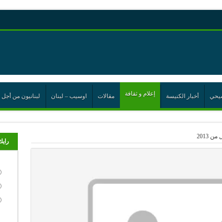
رية حول اللامركزية الموسعة شرط واجب للخروج من حالة الجمود
ن”
إعلام و ثقافة
يحي
أخبار الكنيسة
مقالات
اوسيب – لبنان
لبنانيون من أجل 
ت الإتحاد
رب
رايك