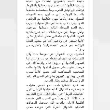
جديدة تتسم بالغموض. ابتعدت من الحياة
والسينما كأنها كانت تعيد ترتيب حياتها وأفكارها.
توقفت عن توثيق الحرب ربما مستسلمة لشغفها
بالسينما الروائية التي ستكون سمة المرحلة
المقبلة. بدت وكأنها تنهي حكايتها مع الوثائقي
الذي أُجبرت على صنعه في ظل سنوات الحرب
وتعد العدة للمرحلة التالية وعنوانها المواجهة.
ولكن مهما يكن من تحليلات، لم تبرح ذاكرة
الحرب أفلامها المقبلة التي تحفل بتفاصيل تتكرر
كأنها تستقر في ولاعيها كما هو مشهد الفتاة
الراكضة في فيلمي "متحضرات" و"طيارة من
ورق" .
استقرت رنده الشهال في فرنسا منذ اوائل
الثمانينات من دون أن تنقطع عن زيارة لبنان إما
لتصوير أفلامها أو لرؤية الاهل والاصدقاء. في
فرنسا، عثرت على تمويل أفلامها ولكنها ظلت
الشخصية المشاكسة التي تصنع أفلاماً مثيرة
للجدل ويشبهها كثيرون بشرطي السير المتيقظ
للرد على كل موقف يطال العرب.
بعد فترة انقطاع دامت نحو خمس سنوات،
شرعت رنده الشهال بكتابة فيلمها الروائي الاول
"شاشات الرمل" في العام 1986. خرج الشريط
سنة 1991. كان بعيداً من الحرب التي طبعت
أفلامها الاولى وأقرب الى تسجيل التحولات
الداخلية للشهال المرأة التي عرفت معنى