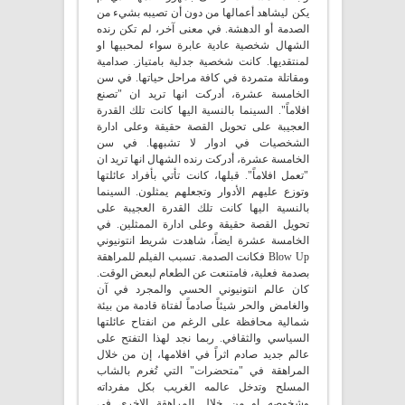
يكن ليشاهد أعمالها من دون أن تصيبه بشيء من
الصدمة أو الدهشة. في معنى آخر، لم تكن رنده
الشهال شخصية عادية عابرة سواء لمحبيها او
لمنتقديها. كانت شخصية جدلية بامتياز. صدامية
ومقاتلة متمردة في كافة مراحل حياتها. في سن
الخامسة عشرة، أدركت انها تريد ان "تصنع
افلاماً". السينما بالنسية اليها كانت تلك القدرة
العجيبة على تحويل القصة حقيقة وعلى ادارة
الشخصيات في ادوار لا تشبهها. في سن
الخامسة عشرة، أدركت رنده الشهال انها تريد ان
"تعمل افلاماً". قبلها، كانت تأتي بأفراد عائلتها
وتوزع عليهم الأدوار وتجعلهم يمثلون. السينما
بالنسية اليها كانت تلك القدرة العجيبة على
تحويل القصة حقيقة وعلى ادارة الممثلين. في
الخامسة عشرة ايضاً، شاهدت شريط انتونيوني
Blow Up فكانت الصدمة. تسبب الفيلم للمراهقة
بصدمة فعلية، فامتنعت عن الطعام لبعض الوقت.
كان عالم انتونيوني الحسي والمجرد في آن
والغامض والحر شيئاً صادماً لفتاة قادمة من بيئة
شمالية محافظة على الرغم من انفتاح عائلتها
السياسي والثقافي. ربما نجد لهذا التفتح على
عالم جديد صادم اثراً في افلامها، إن من خلال
المراهقة في "متحضرات" التي تُغرم بالشاب
المسلح وتدخل عالمه الغريب بكل مفرداته
وشخوصه او من خلال المراهقة الاخرى في