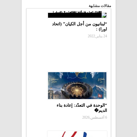
مقالات مشابهة
“لبنانيون من أجل الكيان” (اتحاد
اورا) :
24 يناير,2022
“الوحدة في التعدّد: إعادة بناء
الديم�
6 أغسطس,2026