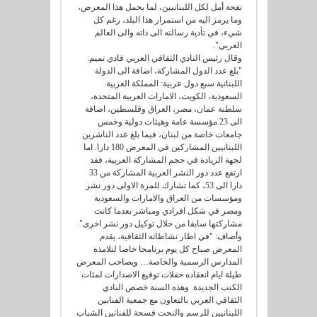
نفحة أمل لكل اللبنانيين، لما يحمل هذا المعرض،
وما يرمز اليه من استمرار هذا البلد، رغم كل
شيء، في تأدية رسالته الى ذاته والى العالم
العربي".
وقال رئيس النادي الثقافي العربي فادي تميم:
"بلغ عدد الدول المشاركة، اضافة الى الدولة
اللبنانية سبع دول عربية: المملكة العربية
السعودية، الكويت، الامارات العربية المتحدة،
سلطنة عمان، مصر، العراق وفلسطين، اضافة
الى 23 مؤسسة عامة وهيئات دولية وخمس
جامعات خاصة من لبنان، فيما بلغ عدد الناشرين
اللبنانيين المشاركين في المعرض 180 دارا. اما
لجهة الزيادة في حجم المشاركة العربية، فقد
ارتفع عدد دور النشر العربية المشاركة من 33
دارا الى 53، كما تشارك للمرة الاولى دور نشر
ومؤسسات من العراق والامارات والسعودية
ومصر في شكل افرادي ومباشر بعدما كانت
مشاركتها سابقا من خلال توكيل دور نشر اخرى".
وأضاف: "في اطار نشاطاته الثقافية، يقدم
المعرض صباح كل يوم برنامجا خاصا لتلامذة
المدارس الرسمية والخاصة… ويصاحب المعرض
طيلة ايام انعقاده حفلات توقيع الاصدارات لمئات
الكتب الجديدة. وهذه السنة خصص النادي
الثقافي العربي بالتعاون مع جمعية الفنانين
اللبنانيين للرسم والنحت فسحة للفنانين الشباب