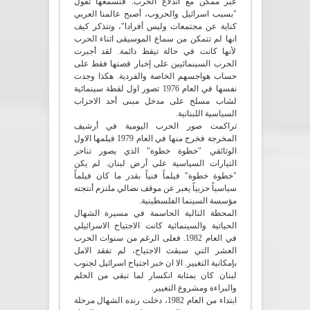
غير ممكن مع اندلاع الحرب. فنسمعها تقول
"بسبب اسرائيل والحروب، أصبح عالمنا العربي
كناية عن مجتمعات وليس أفرادا"، وتتذكر كيف
انها لم تتمكن من سماع الموسيقى اثناء الحرب
لأنها كانت في حالة تيقظ دائمة. لقد أجبرت
الحرب السينمائيين على إخبار قصتها فقط على
حساب هواجسهم الخاصة والفردية. هكذا وجدت
نفسها في العام 1976 تصور اول لقطة سينمائية
لشاب مسلح على مدخل مبنى أحد الاحزاب
السياسية اللبنانية.
تراكمت صور الحرب اليومية في أرشيف
المخرجة فخرج منها في العام 1979 فيلمها الاول
الوثائقي "خطوة خطوة" الذي يصور تناحر
التيارات السياسية على أرض لبنان. لم يكن
"خطوة خطوة" فيلماً فنياً بقدر ما كان فيلماً
سياسياً حزبياً يعبر عن موقف نضالي ملتزم أنتجته
مؤسسة السينما الفلسطينية.
المحطة التالية الحاسمة في مسيرة الشهال
الحياتية والسينمائية كانت الاجتياح الاسرائيلي
في العام 1982. فعلى الرغم من سنوات الحرب
العشر التي سبقت الاجتياح، لم تفقد الامل
بإمكانية التغيير. الا ان خبر اجتياح اسرائيل لجنوب
لبنان كان بمثابة انكسار لما تبقى من الحلم
والبراءة ومشروع التغيير.
ابتداء من العام 1982، دخلت رنده الشهال مرحلة