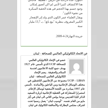
الكون، عدنا ادراجنا في الزمن"، مضيفاً "فاجأني
هذا الاكتشاف كثيرا لأنني لم اكن أتصور إمكان
وجود جسم بهذا الحجم في هذه الحقبة المبكرة
من نشوء الكون".
ويقدّر العلماء عمر الكون الذي ولد إثر الإنفجار
الكبير المعروف بنظرية "بيغ بانغ"، بـ 13,7 مليار
سنة
جريدة النهار24-4-2009.
عن الاتحاد الكاثوليكي العالمي للصحافة - لبنان
عضو في الإتحاد الكاثوليكي العالمي
للصحافة UCIP الذي تأسس عام 1927
بهدف جمع كلمة الاعلاميين لخدمة
السلام والحقيقة . يضم الإتحاد
الكاثوليكي العالمي للصحافة - لبنان
UCIP – LIBAN مجموعة من الإعلاميين الناشطين في
مختلف الوسائل الإعلامية ومن الباحثين والأساتذة . تأسس
عام 1997 بمبادرة من اللجنة الأسقفية لوسائل الإعلام
استمرارا للمشاركة في التغطية الإعلامية لزيارة السعيد
الذكر البابا القديس يوحنا بولس الثاني الى لبنان في أيار
مايو من العام نفسه. "أوسيب لبنان" يعمل رسميا تحت
اشراف مجلس البطاركة والأساقفة الكاثوليك في لبنان