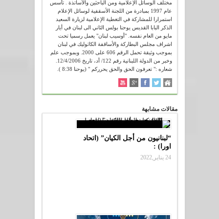
مختلف الوسائل الإعلامية ومن الباحثين والأساتذة . تأسس
عام 1997 بمبادرة من اللجنة الأسقفية لوسائل الإعلام
استمرارا للمشاركة في التغطية الإعلامية لزيارة السعيد
الذكر البابا القديس يوحنا بولس الثاني الى لبنان في أيار
مايو من العام نفسه. "أوسيب لبنان" يعمل رسميا تحت
اشراف مجلس البطاركة والأساقفة الكاثوليك في لبنان
بموجب وثيقة تحمل الرقم 606 على 2000. وبموجب علم
وخبر من الدولة اللبنانية رقم 122/ أد، تاريخ 12/4/2006.
شعاره :" تعرفون الحق والحق يحرركم " (يوحنا 8:38 ).
مقالات مشابهة
“لبنانيون من أجل الكيان” (اتحاد
اورا) :
24 يناير,2022