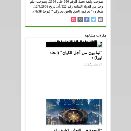
بموجب وثيقة تحمل الرقم 606 على 2000. وبموجب علم
وخبر من الدولة اللبنانية رقم 122/ أد، تاريخ 12/4/2006.
شعاره :" تعرفون الحق والحق يحرركم " (يوحنا 8:38 ).
مقالات مشابهة
“لبنانيون من أجل الكيان” (اتحاد
اورا) :
24 يناير,2022
“الوحدة في التعدّد: إعادة بناء