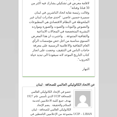
لاقامة معرض فن تشكيلي يشارك فيه اكثر من
50 فنانا وفنانة".
وقالت رئيسة نقابة اتحاد الناشرين في لبنان
سميرة حسين عاصي: "احدى صادرات لبنان غير
الملحوظة في النظام الاقتصادي هي المطبوعات
والنصوص والنوتات والصوت والصورة وموارده
البشرية المتخصصة في المجالات الابداعية
والثقافية المتنوعة… واعتبرت ان هذا المعرض
السنوي مناسبة من اجل حض مؤسسات الرأي
العام الثقافية والاعلامية الرسمية على معرفة
حاجات الناس في التثقيف، وحضت على انجاز
كتاب التاريخ الموحد لانه سيقودنا الى تبديد حياة
الحروب".
النهار
عن الاتحاد الكاثوليكي العالمي للصحافة - لبنان
عضو في الإتحاد الكاثوليكي العالمي
للصحافة UCIP الذي تأسس عام 1927
بهدف جمع كلمة الاعلاميين لخدمة
السلام والحقيقة . يضم الإتحاد
الكاثوليكي العالمي للصحافة - لبنان
UCIP – LIBAN مجموعة من الإعلاميين الناشطين في