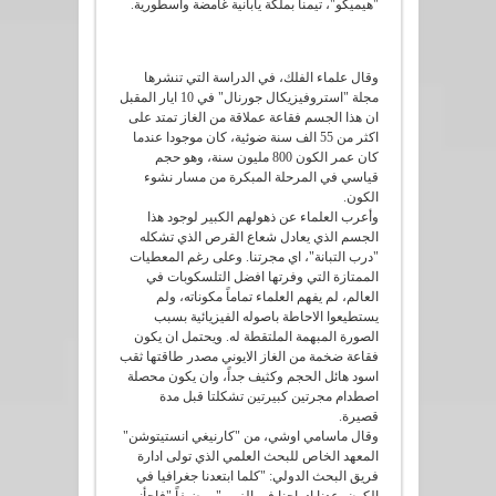
"هيميكو"، تيمناً بملكة يابانية غامضة واسطورية.
وقال علماء الفلك، في الدراسة التي تنشرها
مجلة "استروفيزيكال جورنال" في 10 ايار المقبل
ان هذا الجسم فقاعة عملاقة من الغاز تمتد على
اكثر من 55 الف سنة ضوئية، كان موجودا عندما
كان عمر الكون 800 مليون سنة، وهو حجم
قياسي في المرحلة المبكرة من مسار نشوء
الكون.
وأعرب العلماء عن ذهولهم الكبير لوجود هذا
الجسم الذي يعادل شعاع القرص الذي تشكله
"درب التبانة"، اي مجرتنا. وعلى رغم المعطيات
الممتازة التي وفرتها افضل التلسكوبات في
العالم، لم يفهم العلماء تماماً مكوناته، ولم
يستطيعوا الاحاطة باصوله الفيزيائية بسبب
الصورة المبهمة الملتقطة له. ويحتمل ان يكون
فقاعة ضخمة من الغاز الايوني مصدر طاقتها ثقب
اسود هائل الحجم وكثيف جداً، وان يكون محصلة
اصطدام مجرتين كبيرتين تشكلتا قبل مدة
قصيرة.
وقال ماسامي اوشي، من "كارنيغي انستيتوشن"
المعهد الخاص للبحث العلمي الذي تولى ادارة
فريق البحث الدولي: "كلما ابتعدنا جغرافيا في