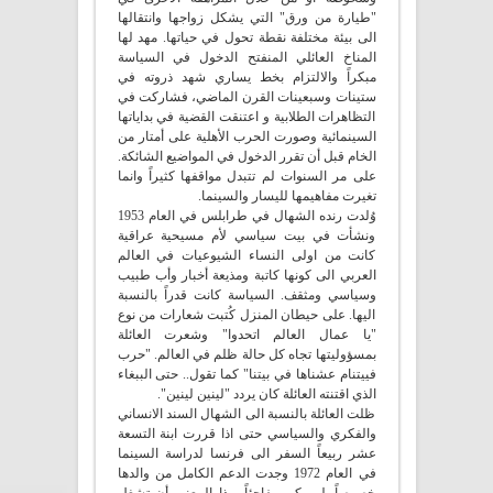
"طيارة من ورق" التي يشكل زواجها وانتقالها
الى بيئة مختلفة نقطة تحول في حياتها. مهد لها
المناخ العائلي المنفتح الدخول في السياسة
مبكراً والالتزام بخط يساري شهد ذروته في
ستينات وسبعينات القرن الماضي، فشاركت في
التظاهرات الطلابية و اعتنقت القضية في بداياتها
السينمائية وصورت الحرب الأهلية على أمتار من
الخام قبل أن تقرر الدخول في المواضيع الشائكة.
على مر السنوات لم تتبدل مواقفها كثيراً وانما
تغيرت مفاهيمها لليسار والسينما.
وُلدت رنده الشهال في طرابلس في العام 1953
ونشأت في بيت سياسي لأم مسيحية عراقية
كانت من اولى النساء الشيوعيات في العالم
العربي الى كونها كاتبة ومذيعة أخبار وأب طبيب
وسياسي ومثقف. السياسة كانت قدراً بالنسبة
اليها. على حيطان المنزل كُتبت شعارات من نوع
"يا عمال العالم اتحدوا" وشعرت العائلة
بمسؤوليتها تجاه كل حالة ظلم في العالم. "حرب
فييتنام عشناها في بيتنا" كما تقول.. حتى الببغاء
الذي اقتنته العائلة كان يردد "لينين لينين".
ظلت العائلة بالنسبة الى الشهال السند الانساني
والفكري والسياسي حتى اذا قررت ابنة التسعة
عشر ربيعاً السفر الى فرنسا لدراسة السينما
في العام 1972 وجدت الدعم الكامل من والدها