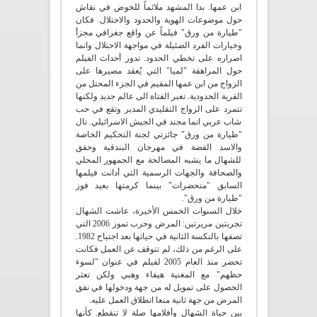
ابن عمها. بدا المشهد ملائماً للخوض في نقاش
حول موضوعات الهوية والحدود والاحتلال. فكان
"طيارة من ورق" فيلماً عن واقع جغرافي مجزأ
وخيارات الفرد الضئيلة في مواجهة الاحتلال وانما
اصراره على تخطي الحدود. تدور أحداث الفيلم
حول المراهقة "لميا" التي يُعقد مصيرها على
الزواج من ابن عمها المقيم في الجزء المحتل من
القرية الحدودية. تعبر الفتاة الى عالم جديد ولكنها
تتمرد على الزواج التقليدي المدبر وتقع في حب
شاب عربي انما مجند في الجيش الاسرائيلي. نال
"طيارة من ورق" جائزتي لجنة التحكيم الخاصة
والاسد الفضة في مهرجان البندقية وحقق
للشهال ما يشبه المصالحة مع الجمهور المحلي
والصحافة والجهات الرسمية التي أدانت فيلمها
السابق "متحضرات" بينما كرمتها بعيد فوز
"طيارة من ورق".
خلال السنوات الخمس الأخيرة، عاشت الشهال
تجربتين مريرتين: المرض وحرب تموز 2006 التي
تصفها بالنكسة الثانية في حياتها بعد اجتياح 1982.
على الرغم من ذلك، لم تتوقف عن العمل فكانت
تحضر منذ العام 2005 لفيلم في عنوان "لسوء
حظهم" مع المغنية هيفاء وهبي ولكن تعثر
الحصول على تمويل له من جهة ودخولها في نفق
المرض من جهة ثانية منعا انطلاق العمل عليه.
بين حياة الشهال وأفلامها صلة لا تنقطع. كأنها