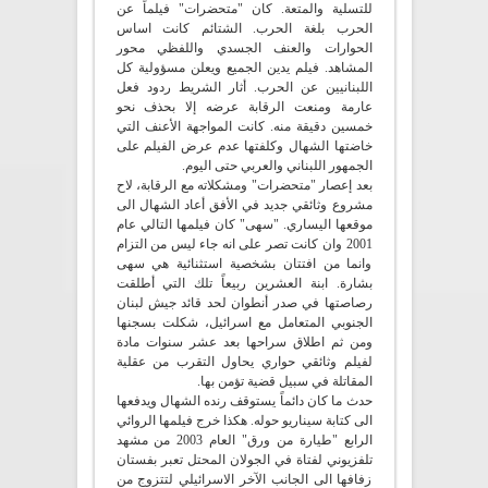
للتسلية والمتعة. كان "متحضرات" فيلماً عن
الحرب بلغة الحرب. الشتائم كانت اساس
الحوارات والعنف الجسدي واللفظي محور
المشاهد. فيلم يدين الجميع ويعلن مسؤولية كل
اللبنانيين عن الحرب. أثار الشريط ردود فعل
عارمة ومنعت الرقابة عرضه إلا بحذف نحو
خمسين دقيقة منه. كانت المواجهة الأعنف التي
خاضتها الشهال وكلفتها عدم عرض الفيلم على
الجمهور اللبناني والعربي حتى اليوم.
بعد إعصار "متحضرات" ومشكلاته مع الرقابة، لاح
مشروع وثائقي جديد في الأفق أعاد الشهال الى
موقعها اليساري. "سهى" كان فيلمها التالي عام
2001 وان كانت تصر على انه جاء ليس من التزام
وانما من افتتان بشخصية استثنائية هي سهى
بشارة. ابنة العشرين ربيعاً تلك التي أطلقت
رصاصتها في صدر أنطوان لحد قائد جيش لبنان
الجنوبي المتعامل مع اسرائيل، شكلت بسجنها
ومن ثم اطلاق سراحها بعد عشر سنوات مادة
لفيلم وثائقي حواري يحاول التقرب من عقلية
المقاتلة في سبيل قضية تؤمن بها.
حدث ما كان دائماً يستوقف رنده الشهال ويدفعها
الى كتابة سيناريو حوله. هكذا خرج فيلمها الروائي
الرابع "طيارة من ورق" العام 2003 من مشهد
تلفزيوني لفتاة في الجولان المحتل تعبر بفستان
زفافها الى الجانب الآخر الاسرائيلي لتتزوج من