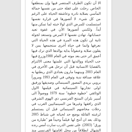
الا أن تكون الطرف المنتصر فيها وإن بمنطقها
الخاص. رحلت على غفلة حتى من نفسها حمالة
المآسي بصلابة نادرة وعاشقة الحياة على الرغم
من كل شيء. لا أتصورها في قرارة نفسها
استسلمت للمرض الذي لولا خبثه لما تمكن منها
أبداً. ولكنني أتصورها الآن في غفوة تعيد
حساباتها، تهادن نفسها لا المرض وتستعد لجولة
ثانية لن تكون هذه المرة في هذه الحياة التي
نعرفها وانما في حياة أخرى ستجمعها بمن لا
يقلون صلابة وعنفواناً بداية بوالدها الذي ترك فيها
أعمق اثر حتى بعد موته في العام 1988وزرع فيها
حب الحياة ووالدتها التي علمتها معنى الالتزام
بالقضايا الانسانية قبل أن ترحل هي الأخرى في
العام 2003 وبينهما مارون بغدادي الذي ربطتها به
علاقة صداقة ندية وتوفي في العام 1993 ومروراً
بروبي بريدي المصور السينمائي وصديقها ورفيق
اولى تجاربها السينمائية في فيلمها الاول
الوثائقي "خطوة خطوة" سنة 1979 ووصولاً الى
أمبير بلزان المنتج الفرنسي ذي الهوى الشرقي
الذي رافقها وغيرها من السينمائيين العرب في
رحلات مخاضهم السينمائي قبل ان يستسلم
لرغبته القاتلة بوضع حد لحياته في شباط 2005
وذلك بعد ان أنتج لها فيلماً وحيداً هو "طيارة من
ورق" (2003). على نفس الدرب سارت أمس رنده
الشهال انطلاقاً من محل إقامتها الفرنسي منذ