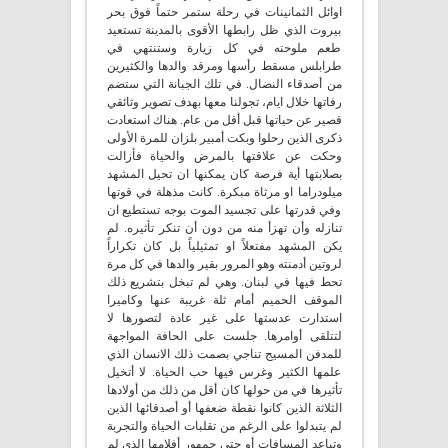
اوائل الثمانينات في رحلة ستمر حتماً فوق بحر
بيروت الذي ظل رابطها الأقوى بالمدينة تستعيد
طعم ملوحته في كل زيارة وستنتهي في
طرابلس مسقط رأسها ومرقد والدها والكثيرين
من أصدقاء النضال. في تلك الجبانة التي ستضم
رفاتها خلال ايام، تجولنا معها بهدف تصوير وثائقي
قصير عن حياتها قبل أقل من عام. هناك استعادت
ذكرى الذين رحلوا وبكت أمبير بلزان للمرة الأولى
وحكت عن علاقتها بالمرض والحياة فأزالت
بصلابتها أية فرصة كان يمكنها ان تحيل المشهد
ميلودراما او مرثاة مبكرة. كانت مذهلة في قوتها
وفي قدرتها على تجسيد الموت بوجه تستطيع ان
تنازله وأن تهزأ منه من دون أن تنكر تأثيره. لم
يكن المشهد مفتعلاً او تمثيلياً بل كان تكراراً
لروتين أدمنته وهو المرور بقير والدها في كل مرة
تحط فيها في لبنان. وهي لم تبخل بتشريع ذلك
الموقف الحميم أمام ثلة غريبة عنها وكاميرا
استدارت عدستها على غير عادة لتصورها لا
لتتلقى أوامرها. جلست على الحافة المواجهة
للمدفن المسيج تناجي بصمت ذلك الانسان الذي
علمها الكثير وغرس فيها حب الحياة. لا أتخيل
تأثيرها في من حولها كان أقل من ذلك من أولادها
الثلاثة الذين كانوا نقطة ضعفها أو أصدقائها الذين
لم يتبدلوا على الرغم من تقلبات الحياة والتجربة
وتباعد المسافات أو حتى جمهور أفلامها الذي لم