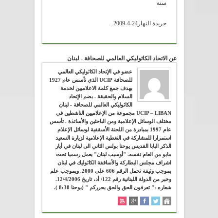
سنة
جريدة النهار24-4-2009.
عن الاتحاد الكاثوليكي العالمي للصحافة - لبنان
عضو في الإتحاد الكاثوليكي العالمي
للصحافة UCIP الذي تأسس عام 1927
بهدف جمع كلمة الاعلاميين لخدمة
السلام والحقيقة . يضم الإتحاد
الكاثوليكي العالمي للصحافة - لبنان
UCIP – LIBAN مجموعة من الإعلاميين الناشطين في
مختلف الوسائل الإعلامية ومن الباحثين والأساتذة . تأسس
عام 1997 بمبادرة من اللجنة الأسقفية لوسائل الإعلام
استمرارا للمشاركة في التغطية الإعلامية لزيارة السعيد
الذكر البابا القديس يوحنا بولس الثاني الى لبنان في أيار
مايو من العام نفسه. "أوسيب لبنان" يعمل رسميا تحت
اشراف مجلس البطاركة والأساقفة الكاثوليك في لبنان
بموجب وثيقة تحمل الرقم 606 على 2000. وبموجب علم
وخبر من الدولة اللبنانية رقم 122/ أد، تاريخ 12/4/2006.
شعاره :" تعرفون الحق والحق يحرركم " (يوحنا 8:38 ).