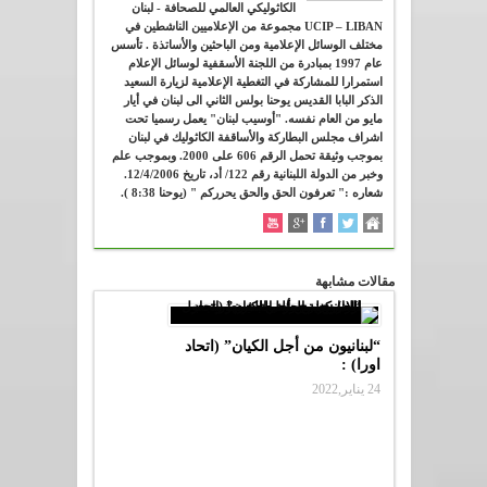
الكاثوليكي العالمي للصحافة - لبنان
UCIP – LIBAN مجموعة من الإعلاميين الناشطين في
مختلف الوسائل الإعلامية ومن الباحثين والأساتذة . تأسس
عام 1997 بمبادرة من اللجنة الأسقفية لوسائل الإعلام
استمرارا للمشاركة في التغطية الإعلامية لزيارة السعيد
الذكر البابا القديس يوحنا بولس الثاني الى لبنان في أيار
مايو من العام نفسه. "أوسيب لبنان" يعمل رسميا تحت
اشراف مجلس البطاركة والأساقفة الكاثوليك في لبنان
بموجب وثيقة تحمل الرقم 606 على 2000. وبموجب علم
وخبر من الدولة اللبنانية رقم 122/ أد، تاريخ 12/4/2006.
شعاره :" تعرفون الحق والحق يحرركم " (يوحنا 8:38 ).
مقالات مشابهة
“لبنانيون من أجل الكيان” (اتحاد
اورا) :
24 يناير,2022