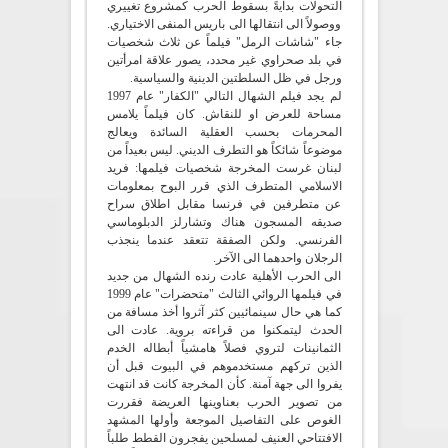
التحولات بدايةً بسقوط الحرب كمشروع تغييري
ووصولاً الى انتقالها الى باريس المنفى الاختياري.
جاء "شاشات الرمل" فيلماً عن ثلاث شخصيات
في بلد صحراوي غير محدد، يصور علاقة امرأتين
ورجل في ظل السلطتين الدينية والسياسية.
لم يجد فيلم الشهال التالي "الكفار" عام 1997
مساحة للعرض او للنقاش. كان فيلماً يلامس
المحرمات بحسب العقلية السائدة ويعالج
موضوعاً شائكاً هو التطرف الديني. ليس بعيداً من
لبنان غرست المخرجة شخصيات فيلمها: فريد
الاسلامي المتطرف الذي قرر البوح بمعلومات
عن متطرفين في فرنسا مقابل اطلاق سراح
صديقه المسجون هناك وتشارلز الدبلوماسي
الفرنسي. ولكن الصفقة تتعقد عندما ينجذب
الرجلان واحدهما الى الآخر.
الى الحرب الأهلية عادت رنده الشهال من جديد
في فيلمها الروائي الثالث "متحضرات" عام 1999
كما هي حال سينمائيين كثر آثروا أخذ مسافة من
الحدث ليتمكنوا من قراءته بروية. عادت الى
الثمانينات لتروي فصلاً هامشياً أبطاله الخدم
الذين تركهم مستخدموهم في البيوت قبل أن
يفروا الى جهة آمنة. كأن المخرجة كانت قد انتهت
من تصوير الحرب بعناوينها العريضة فقررت
الغوص على التفاصيل الموجعة وأولها المشهد
الافتتاحي العنيف لمسلحين يفجرون القطط طلباً