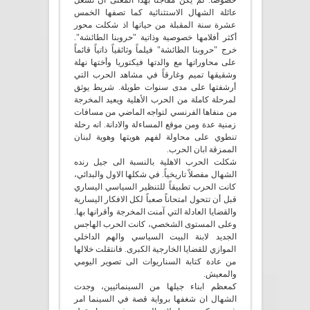
خصوصاً. لم يكن مفاجئاً بهذا المعنى أن تشغل
عائلة الشهال الاستثنائية كما تصفها الخمس
عشرة سنة المقبلة من حياتها اذ شكلت محور
أكثر أفلامها خصوصية وذاتية "حروبنا الطائشة".
خرج "حروبنا الطائشة" فيلماً وثائقياً ذاتياً قائماً
على محاوراتها مع والدتها فيكتوريا وأختها نهلة
وشقيقها تميم وغارقاً في مشاهد الحرب التي
أرشفتها على مدى سنوات طويلة. شريط يوثق
لمرحلة كاملة من الحرب الأهلية ويعيد المخرجة
من منفاها الفرنسي لتواجه الماضي من مسافات
زمنية عدة ومن موقع المساءلة والادانة. انه رحلة
تنطوي على محاولة لفهم هويتها وهوية لبنان
الممزقة ابان الحرب.
شكلت الحرب الاهلية بالنسبة الى جيل رنده
الشهال مفصلاً تاريخياً. في شكلها الاول والبدائي،
كانت الحرب تطبيقاً للتنظير السياسي اليساري
قبل أن تتحول امتحاناً صعباً لكل الافكار اليسارية
والقضايا العادلة التي آمنت المخرجة وأقرانها بها.
وعلى المستوى الشخصي، كانت الحرب الهاجس
الجديد لابنة البيت السياسي والهم الداخلي
الموازي للقضايا الخارجية الكبرى. فانتقلت خلالها
من عادة كتابة السناريوات الى تصوير اليومي
والمعيش.
كمعظم ابناء جيلها من السينمائيين، وجدت
الشهال ان شغفها برواية قصة في السينما امر