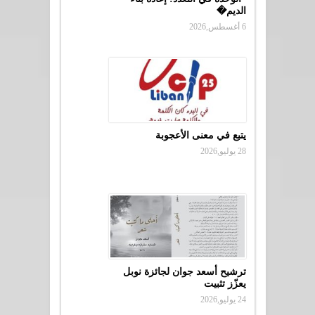
الديم�
6 أغسطس,2026
يتبع في معنى الأعجوبة
28 يوليو,2026
ترشيح أسعد جوان لجائزة نوبل
يعزّز تثبيت
24 يوليو,2026