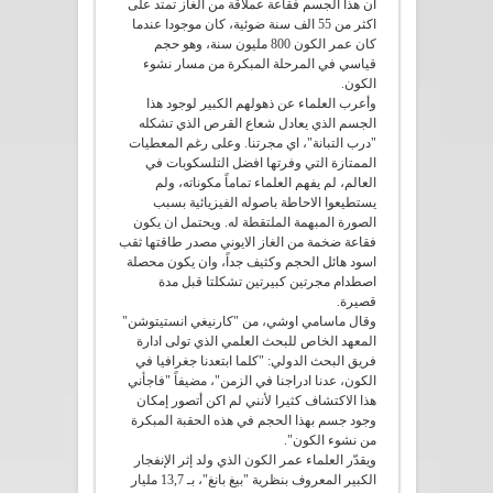
ان هذا الجسم فقاعة عملاقة من الغاز تمتد على
اكثر من 55 الف سنة ضوئية، كان موجودا عندما
كان عمر الكون 800 مليون سنة، وهو حجم
قياسي في المرحلة المبكرة من مسار نشوء
الكون.
وأعرب العلماء عن ذهولهم الكبير لوجود هذا
الجسم الذي يعادل شعاع القرص الذي تشكله
"درب التبانة"، اي مجرتنا. وعلى رغم المعطيات
الممتازة التي وفرتها افضل التلسكوبات في
العالم، لم يفهم العلماء تماماً مكوناته، ولم
يستطيعوا الاحاطة باصوله الفيزيائية بسبب
الصورة المبهمة الملتقطة له. ويحتمل ان يكون
فقاعة ضخمة من الغاز الايوني مصدر طاقتها ثقب
اسود هائل الحجم وكثيف جداً، وان يكون محصلة
اصطدام مجرتين كبيرتين تشكلتا قبل مدة
قصيرة.
وقال ماسامي اوشي، من "كارنيغي انستيتوشن"
المعهد الخاص للبحث العلمي الذي تولى ادارة
فريق البحث الدولي: "كلما ابتعدنا جغرافيا في
الكون، عدنا ادراجنا في الزمن"، مضيفاً "فاجأني
هذا الاكتشاف كثيرا لأنني لم اكن أتصور إمكان
وجود جسم بهذا الحجم في هذه الحقبة المبكرة
من نشوء الكون".
ويقدّر العلماء عمر الكون الذي ولد إثر الإنفجار
الكبير المعروف بنظرية "بيغ بانغ"، بـ 13,7 مليار