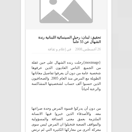
تحقيق: لبنان: رحيل السينمائية اللبنانية رندة
الشهال عن 55 عاماً
26 أغسطس,2008
في
إعلام و ثقافة
{mosimage}رحلت رنده الشهال على حين غفلة
من الجميع. الناس العاديون الذين عرفوها
شخصية عامة من دون أن يعرفوا تفاصيل معاناتها
الطويلة مع المرض منذ العام 2005. والصحافيون
الذين حسبوا ألف حساب لشخصيتها المشاكسة
والرعنة أحياناً
من دون أن يدركوا قسوة المرض وحدة صراعها
معه. والأصدقاء الذين خبروا فيها الانسانة
الملتزمة بعمق معنى الصداقة والمسؤولية
والمواقف الصعبة فتخيلوا ان المرض ليس سوى
معركة أخرى من معاركها الكثيرة التي لم ترتضِ