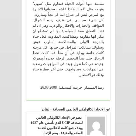
تستمد منها أدوات الحياة فتقاوم مثل "سهى"
وتواجه مثل "لميا". هكذا عاشت سنواتها الأخيرة
مع المرض ليس في صراع انما في تحدٍّ ومبارزة.
كل شيء سياسي في عرف رنده الشهال.
المواقف والخيارات والافكار والوعي.. وهي ان لم
تشأ التصاق صفة السياسية بها لم تستطع ان
تنكر انها مقاومة ومشاكسة. المقاومة فعل حياة
بالدرجة الاولى والمشاكسة أسلوب عيش
وسلوك. تشابكت المراحل في حياتها. كل مرحلة
كانت خاتمة وبداية في آنٍ معاً. فما كادت تحط
الرحال حتى تبدأ التحضير لرحلة جديدة أومعركة
جديدة. هي كما تقول جيدة في المواجهات وصعبة
في المهادنات وقد واجهت حتى آخر قطرة حياة
وذلك هو الانتصار.
ريما المسمار- جريدة المستقبل 26.08.2008
عن الاتحاد الكاثوليكي العالمي للصحافة - لبنان
عضو في الإتحاد الكاثوليكي العالمي
للصحافة UCIP الذي تأسس عام 1927
بهدف جمع كلمة الاعلاميين لخدمة
السلام والحقيقة . يضم الإتحاد