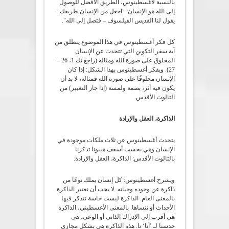
بالنسبة لأغسطينوس، الطريق الأفضل للوصول
إلى الله هو الإنسان: "اجعل من الإنسان طريقك –
يقول لنا القديس الفيلسوف – فتصل إلى الله".
كل فكر أغسطينوس في هذا الموضوع ينطلق من
آية سفر التكوين التي تتحدث عن الإنسان
المخلوق على صورة الله ومثاله (راجع تك 1، 26 –
27). ويفكر أغسطينوس بهذا الشكل: إذا كان
الإنسان مخلوقًا على صورة الله فمثاله، لا بد أن
يكون فيه أثر، بصمة ولمسة (إذا جاز التعبير) من
الثالوث الأقدس.
الذاكرة، العقل والإرادة
يتحدث أغسطينوس عن ثلاث ملكات موجودة في
الإنسان وهي بحسب أسقف هيبونا تذكرنا
بالثالوث الأقدس: الذاكرة، العقل والإرادة.
ويشرح أغسطينوس: كل إنسان يملك نوعًا من
ذاكرة عن وجوده وحياته. لا يجب أن نعتبر الذاكرة
بالمعنى العام. الذاكرة ليست حاسة نتذكر فيها
الأحداث أو ننساها. بالمعنى الأغسطيني، الذاكرة
هي أقرب إلى الإدراك الذاتي أو الوعي، هي
حدسنا لـ ’أنا‘ نا. هذه الذاكرة هي بشكل مجازي