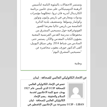
وتستمر الاحتفالات بالمئوية الثامنة لتأسيس
الرهبنة الدومينيكاني على مدى عامين برئاسة
الكاردينال أندريه فان تروا، تتخللهما مؤتمرات
وندوات ومعارض في باريس وليون وتولوز
وكولمار وسواها. وتستضيف بلدية الدائرة
الخامسة من باريس حاليا معرضا للصور
الفوتوغرافية حول مسيحيي المشرق من
محفوظات مدرسة القدس الفرنسية المعنية
بشؤون الكتاب المقدس والآثار، يستمر حتى
السادس من شباط 2014. وفي سياق اليوبيل،
ألقى الدكتور جوزف يعقوب محاضرة عن
"مسيحيي المشرق اليوم".
وطنية
عن الاتحاد الكاثوليكي العالمي للصحافة - لبنان
عضو في الإتحاد الكاثوليكي العالمي
للصحافة UCIP الذي تأسس عام 1927
بهدف جمع كلمة الاعلاميين لخدمة
السلام والحقيقة . يضم الإتحاد
الكاثوليكي العالمي للصحافة - لبنان
UCIP – LIBAN مجموعة من الإعلاميين الناشطين في