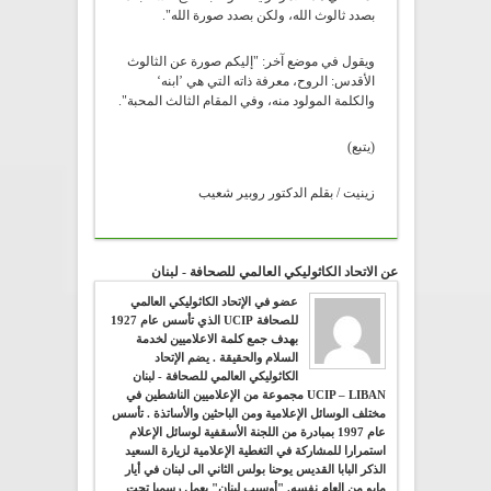
بصدد ثالوث الله، ولكن بصدد صورة الله".
ويقول في موضع آخر: "إليكم صورة عن الثالوث
الأقدس: الروح، معرفة ذاته التي هي ’ابنه‘
والكلمة المولود منه، وفي المقام الثالث المحبة".
(يتبع)
زينيت / بقلم الدكتور روبير شعيب
عن الاتحاد الكاثوليكي العالمي للصحافة - لبنان
عضو في الإتحاد الكاثوليكي العالمي
للصحافة UCIP الذي تأسس عام 1927
بهدف جمع كلمة الاعلاميين لخدمة
السلام والحقيقة . يضم الإتحاد
الكاثوليكي العالمي للصحافة - لبنان
UCIP – LIBAN مجموعة من الإعلاميين الناشطين في
مختلف الوسائل الإعلامية ومن الباحثين والأساتذة . تأسس
عام 1997 بمبادرة من اللجنة الأسقفية لوسائل الإعلام
استمرارا للمشاركة في التغطية الإعلامية لزيارة السعيد
الذكر البابا القديس يوحنا بولس الثاني الى لبنان في أيار
مايو من العام نفسه. "أوسيب لبنان" يعمل رسميا تحت