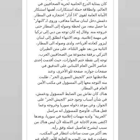
كان بمثابة الدرع الحامية لحرية الصحافيين في
العالم، وانطلاقة حملة استنكارات، أهمها استنكار
الأمانة العامة لقوى "14 آذار" احتجازه في المطار.
دغمش دخل لبنان سالماً معافى، وروى لـ"النهار"
ما حصل معه، من لحظة وصوله إلى المطار حتى
خروجه منه. وقال إنه كان توجه من دبي إلى تركيا
في مهمة إعلامية، وبعد الانتهاء انطلق إلى لبنان
ليزور كعادته أقرباءه، ولدى وصوله الى المطار،
الثانية من بعد ظهر الثلثاء، على متن الطيران
التركي برفقة مجموعة من الصحافيين العرب،
توجه إلى نقطة ختم الجوازات، حيث أقدمت إحدى
عناصر الأمن العام اللبناني على التدقيق في
صفحات جوازه، صفحة تلو الأخرى، وعند
ملاحظتها ختم "الجيش السوري الحر"، طلبت
منه التوجه معها إلى المسؤول في مكتب الأمن
العام في المطار.
هناك كان نقاش بين الضابط المسؤول ودغمش،
في شأن أسباب وجود ختم "الجيش الحر" على
الجواز، وعن موعد دخوله سوريا وخروجه وعما
فعل هناك، فأوضح للمسؤول انه مراسل
"العربية" ولديه مهمات إعلامية في سوريا، وبعدها
اكتفى بعدم الاجابة عن الاسئلة لأن ليس هناك من
سبب ليشرح تفاصيل عمله وفق رأيه.
بعد أكثر من ست ساعات انتظار في المكتب،
وصلت برقية من المديرية العامة للأمن العام عبر