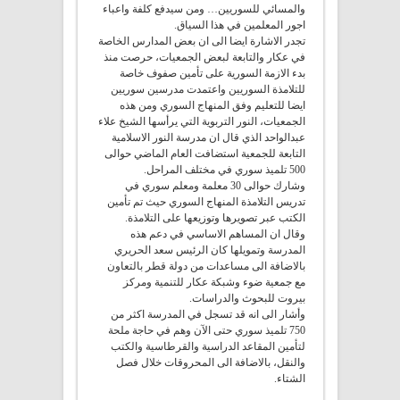
والمسائي للسوريين… ومن سيدفع كلفة واعباء
اجور المعلمين في هذا السياق.
تجدر الاشارة ايضا الى ان بعض المدارس الخاصة
في عكار والتابعة لبعض الجمعيات، حرصت منذ
بدء الازمة السورية على تأمين صفوف خاصة
للتلامذة السوريين واعتمدت مدرسين سوريين
ايضا للتعليم وفق المنهاج السوري ومن هذه
الجمعيات، النور التربوية التي يرأسها الشيخ علاء
عبدالواحد الذي قال ان مدرسة النور الاسلامية
التابعة للجمعية استضافت العام الماضي حوالى
500 تلميذ سوري في مختلف المراحل.
وشارك حوالى 30 معلمة ومعلم سوري في
تدريس التلامذة المنهاج السوري حيث تم تأمين
الكتب عبر تصويرها وتوزيعها على التلامذة.
وقال ان المساهم الاساسي في دعم هذه
المدرسة وتمويلها كان الرئيس سعد الحريري
بالاضافة الى مساعدات من دولة قطر بالتعاون
مع جمعية ضوء وشبكة عكار للتنمية ومركز
بيروت للبحوث والدراسات.
وأشار الى انه قد تسجل في المدرسة اكثر من
750 تلميذ سوري حتى الآن وهم في حاجة ملحة
لتأمين المقاعد الدراسية والقرطاسية والكتب
والنقل، بالاضافة الى المحروقات خلال فصل
الشتاء.