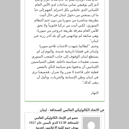
أدى إلى توقيفي ثماني ساعات لدى الأمن العام
اللبناني الذي عاملني بكل احترام. أتفهم إلى حدّ
ما ان يمنعني من دخول لبنان في حال أتيت
بطريقة مباشرة من سوريا من دون ختم النظام
السوري، لكني أتيت من تركيا قانونياً ولا يحق
للأمن العام معرفة طريقة خروجي من سوريا،
وهي سابقة لم تواجهني في أي بلد آخر زرته غير
لبنان".
وختم: "لطالما شهدت الاحداث تلاحم سوريا
ولبنان في قضايا تاريخية عديدة، واليوم إن لم
يستطع لبنان الوقوف إلى جانب الشعب السوري
بسبب تعقيدات سياسية داخلية، فعلى السياسيين
اللبنانيين أن يدفعوا نحو سياسة النأي بالنفس
فعلية على قاعدة لا ضرر ولا ضرار، فجميعنا نرى
في لبنان وطن الإنسانية والحريات، ونأمل أن
يبقى كذلك".
النهار
عن الاتحاد الكاثوليكي العالمي للصحافة - لبنان
عضو في الإتحاد الكاثوليكي العالمي
للصحافة UCIP الذي تأسس عام 1927
بهدف جمع كلمة الاعلاميين لخدمة