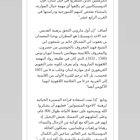
الكرمليين الذين استقروا في جبل لبنان، فإن
الدومينيكانيين لم يكلفوا أي مهمة حيال الموارنة،
باستثناء تفحص كتبهم الليتورجية ودراستها في
القرن الرابع عشر".
أضاف: "إن أول ماروني التحق برهبنة القديس
عبد الاحد (دومينيك) هو المطران يوحنا المعمدان
بن يعقوب ابن الشدياق حاتم بن شمعون ابن
الشيخ فهيد المعروف بالحوشبي من حصرون،
والمعروف باللاتينية بيوهانس باتيستا ليوباردوس
(1560 ـ 1632)، الذي كان في طليعة رواد النهضة
اللاهوتية المارونية. ولم يعرف لكونه نشر التقويم
الغريغوري لدى موارنة لبنان وحلب بدءا من 1603
فحسب، بل لأنه ترجم للمرة الأولى من اللاتينية
إلى العربية جزءا من الخلاصة اللاهوتية لتوما
الأكويني أيضا".
وتابع: "إذا تمت استعادة قراءة المسيرة الحياتية
لرهبنة "الاخوة المتسولين" فعليهم أن يشكروا
الله ويسبحوه على حفظ الأمانة طوال 800 عام،
وعلى أسلوبهم في التمسك بعيش الإنجيل. إذ
إنهم في شراكة مع كوكبة من الرجال والنساء،
رهبانا وراهبات وعلمانيين، يشكلون العائلة
الدومينيكانية عبر العالم، ساعين الى الكمال
المسيحي والقداسة والمحبة والرأفة لدى الرب".