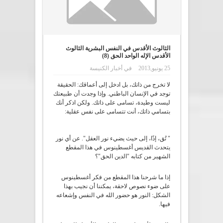
الثالوث الأقدس في النفس البشرية الثالوث
الأقدس الإله الواحد الحق (8)
25 يونيو,2013
في
أخبار الكنيسة
لا تخرج من ذاتك، بل ادخل إلى أعماقك: الحقيقة
توجد في الإنسان الباطني. وإذا وجدت أن طبيعتك
ليست وطيدة، تسامى على ذاتك. ولكن اذكر أنك
بتسامي ذاتك، أنت تتسامى على نفس عقلية:
" تُق، إذًا، إلى حيث يضيء نور العقل". عن أي نور
يتحدث القديس أغسطينوس في هذا المقطع
الشهير من كتابه "الدين الحق"؟
إذا ما شرحنا هذا المقطع من فكر أغسطينوس
على ضوء نصوص لاحقة، يمكننا أن نجيب بهذا
الشكل: النور هو حضور الله في النفس وإشعاعه
فيها.