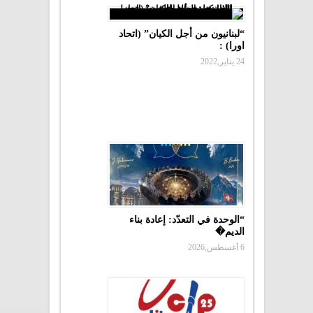
“لبنانيون من أجل الكيان” (اتحاد
اورا) :
24 يناير,2022
“الوحدة في التعدّد: إعادة بناء
الديم�
6 أغسطس,2026