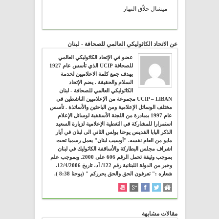
ميشال حلاّق النهار
عن الاتحاد الكاثوليكي العالمي للصحافة - لبنان
عضو في الإتحاد الكاثوليكي العالمي
للصحافة UCIP الذي تأسس عام 1927
بهدف جمع كلمة الاعلاميين لخدمة
السلام والحقيقة . يضم الإتحاد
الكاثوليكي العالمي للصحافة - لبنان
UCIP – LIBAN مجموعة من الإعلاميين الناشطين في
مختلف الوسائل الإعلامية ومن الباحثين والأساتذة . تأسس
عام 1997 بمبادرة من اللجنة الأسقفية لوسائل الإعلام
استمرارا للمشاركة في التغطية الإعلامية لزيارة السعيد
الذكر البابا القديس يوحنا بولس الثاني الى لبنان في أيار
مايو من العام نفسه. "أوسيب لبنان" يعمل رسميا تحت
اشراف مجلس البطاركة والأساقفة الكاثوليك في لبنان
بموجب وثيقة تحمل الرقم 606 على 2000. وبموجب علم
وخبر من الدولة اللبنانية رقم 122/ أد، تاريخ 12/4/2006.
شعاره :" تعرفون الحق والحق يحرركم " (يوحنا 8:38 ).
مقالات مشابهة