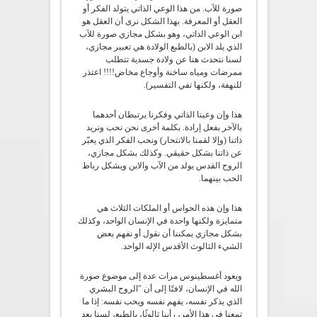
صورة للآب. من هذا الوعي الذاتي يتولد الفكر أو
العقل أو المعرفة. بهذا الشكل نرى أن العقل هو
ابن الوعي الذاتي، وهو بشكل مجازي صورة للآب
الذي يلد الابن (بالطبع الولادة هي تعبير مجازي،
لسنا نتحدث هنا عن ولادة جسدية تتطلب
ممرضات ومياه ساخنة وأوجاع مخاض!!!! اعتذر
للنهفة، ولكنها تفي التفسير).
هذا وإن وعينا الذاتي وفكرنا يرتبطان أحدهما
بالآخر بفعل إرادة. بكلمة أخرى نحن نحب ونريد
ذاتنا (وإلا لقمنا بالانتحار) ونحب الفكر الذي يعبّر
عن ذاتنا بشكل حقيقي. وكذلك بشكل مجازي،
الروح القدس يولد من الآب والابن ويشكل رباط
الحب بينهما.
هذا وإن هذه الحواس أو الملكات الثلاث هي
متمايزة ولكنها واحدة في الإنسان الواحد، وكذلك
بشكل مجازي يمكننا أن نقول أو نفهم بعض
الشيء الثالوث الأقدس الإله الواحد.
ويعود أغسطينوس مرات عدة إلى موضوع صورة
الله في الإنسان، لافتًا إلى أن "الروح البشري
الذي يذكر نفسه، يفهم نفسه ويحب نفسه: إذا ما
تمعنا في هذا الأمر، رأينا ثالوثًا، بالطبع، لسنا بعد