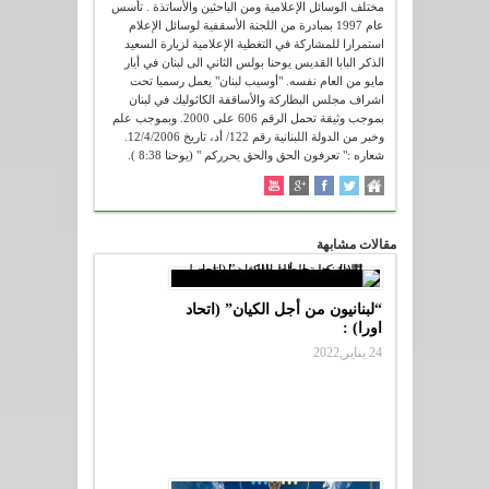
مختلف الوسائل الإعلامية ومن الباحثين والأساتذة . تأسس
عام 1997 بمبادرة من اللجنة الأسقفية لوسائل الإعلام
استمرارا للمشاركة في التغطية الإعلامية لزيارة السعيد
الذكر البابا القديس يوحنا بولس الثاني الى لبنان في أيار
مايو من العام نفسه. "أوسيب لبنان" يعمل رسميا تحت
اشراف مجلس البطاركة والأساقفة الكاثوليك في لبنان
بموجب وثيقة تحمل الرقم 606 على 2000. وبموجب علم
وخبر من الدولة اللبنانية رقم 122/ أد، تاريخ 12/4/2006.
شعاره :" تعرفون الحق والحق يحرركم " (يوحنا 8:38 ).
مقالات مشابهة
“لبنانيون من أجل الكيان” (اتحاد
اورا) :
24 يناير,2022