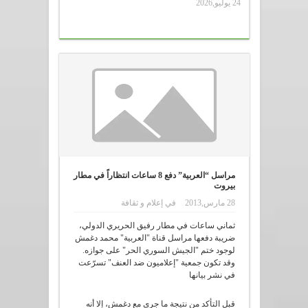
24 يوليو,2026
مراسل “العربية” دفع 8 ساعات انتظاراً في مطار
بيروت
28 مارس,2013
في
إعلام و ثقافة
ثماني ساعات في مطار رفيق الحريري الدولي،
ضريبة دفعها مراسل قناة "العربية" محمد دغمش
لوجود ختم "الجيش السوري الحر" على جوازه.
وقد تكون جمعية "إعلاميون ضد العنف" تسرّعت
في نشر بيانها
قبل التأكد من نتيجة ما جرى مع دغمش، إلا أنه