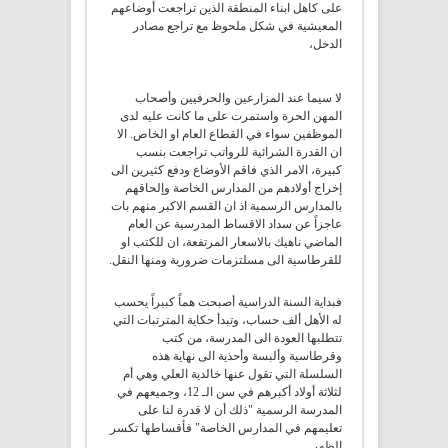
على كاهل ابناء المنطقة الذين تراجعت أوضاعهم
المعيشية في شكل ملحوظ مع تراجع مصادر
الدخل،
لا سيما عند المزارعين والحرفيين وأصحاب
المهن الحرة واستمرت على ما كانت عليه لدى
الموظفين سواء في القطاع العام او الخاص. الا
ان القدرة الشرائية للرواتب تراجعت بنسب
كبيرة، الامر الذي فاقم الأوضاع ودفع كثيرين الى
إخراج أولادهم من المدارس الخاصة وإلحاقهم
بالمدارس الرسمية اذ ان القسم الاكبر منهم بات
عاجزاً عن سداد الاقساط المدرسية عن العام
الماضي ناهيك بالاسعار المرتفعة، ان للكتب او
للقرطاسية الى مسلتزمات ضرورية ومنها النقل.
فبداية السنة الدراسية أصبحت هماً كبيراً يحسب
له الأهل ألف حساب، وتبدأ حكاية المترتبات التي
تتطلبها العودة الى المدرسة، من كتب
وقرطاسية وألبسة وأحذية الى نهاية هذه
السلسلة التي تقول عنها خالدية العلي وهي أم
لثلاثة أولاد أكبرهم في سن الـ 12، وجميعهم في
المدرسة الرسمية "ذلك أن لا قدرة لنا على
تعليمهم في المدارس الخاصة" فأقساطها تكسر
الظهر.