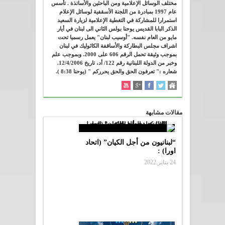
مختلف الوسائل الإعلامية ومن الباحثين والأساتذة . تأسس
عام 1997 بمبادرة من اللجنة الأسقفية لوسائل الإعلام
استمرارا للمشاركة في التغطية الإعلامية لزيارة السعيد
الذكر البابا القديس يوحنا بولس الثاني الى لبنان في أيار
مايو من العام نفسه. "أوسيب لبنان" يعمل رسميا تحت
اشراف مجلس البطاركة والأساقفة الكاثوليك في لبنان
بموجب وثيقة تحمل الرقم 606 على 2000. وبموجب علم
وخبر من الدولة اللبنانية رقم 122/ أد، تاريخ 12/4/2006.
شعاره :" تعرفون الحق والحق يحرركم " (يوحنا 8:38 ).
مقالات مشابهة
“لبنانيون من أجل الكيان” (اتحاد
اورا) :
24 يناير,2022