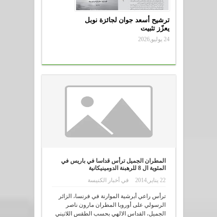
ترشيح أسعد جوان لجائزة نوبل
يعزّز تثبيت
24 يوليو,2026
المطران الجميل ترأس قداسا في باريس في
المئوية ال 8 للرهبنة الدومينيكانية
22 يناير,2014
في
أخبار الكنيسة
ترأس راعي أبرشية الموارنة في فرنسا، الزائر
الرسولي على أوروبا المطران مارون ناصر
الجميل، القداس الالهي بحسب الطقس اللاتيني