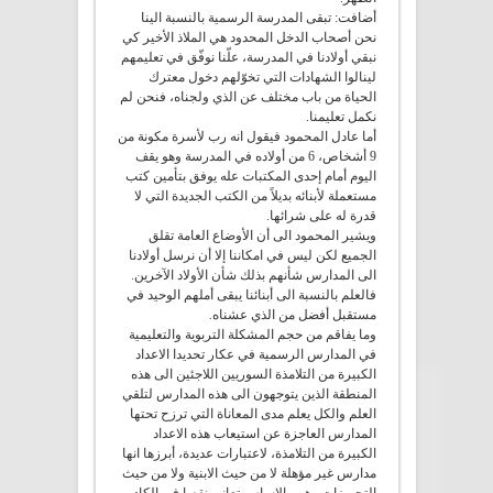
أضافت: تبقى المدرسة الرسمية بالنسبة الينا
نحن أصحاب الدخل المحدود هي الملاذ الأخير كي
نبقي أولادنا في المدرسة، علّنا نوفّق في تعليمهم
لينالوا الشهادات التي تخوّلهم دخول معترك
الحياة من باب مختلف عن الذي ولجناه، فنحن لم
نكمل تعليمنا.
أما عادل المحمود فيقول انه رب لأسرة مكونة من
9 أشخاص، 6 من أولاده في المدرسة وهو يقف
اليوم أمام إحدى المكتبات عله يوفق بتأمين كتب
مستعملة لأبنائه بديلاً من الكتب الجديدة التي لا
قدرة له على شرائها.
ويشير المحمود الى أن الأوضاع العامة تقلق
الجميع لكن ليس في امكاننا إلا أن نرسل أولادنا
الى المدارس شأنهم بذلك شأن الأولاد الآخرين.
فالعلم بالنسبة الى أبنائنا يبقى أملهم الوحيد في
مستقبل أفضل من الذي عشناه.
وما يفاقم من حجم المشكلة التربوية والتعليمية
في المدارس الرسمية في عكار تحديدا الاعداد
الكبيرة من التلامذة السوريين اللاجئين الى هذه
المنطقة الذين يتوجهون الى هذه المدارس لتلقي
العلم والكل يعلم مدى المعاناة التي ترزح تحتها
المدارس العاجزة عن استيعاب هذه الاعداد
الكبيرة من التلامذة، لاعتبارات عديدة، أبرزها انها
مدارس غير مؤهلة لا من حيث الابنية ولا من حيث