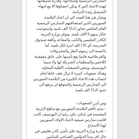
المدارس الرسمية وامكاناتها، وقدرة استيعابها
لهذه الاعداد التي لا يمكن احصاؤها الا مع انتهاء
التسجيل وبدء الدراسة.
ويشار في هذا الصدد الى ان اعداد التلامذة
السوريين الذين استضافتهم المدارس الرسمية
العام الماضي تجاوز الـ33 الف تلميذ واستوعبت
عكار منهم 8 آلاف تلميذ. وتوفر وزارة التربية
الكادر التعليمي والكتب والمقاعد وكلفة صندوق
المدرسة، أي 150 الف ليرة لكل تلميذ. أما
بالنسبة الى رسوم النقل والمحروقات
والقرطاسية فانما يقع تأمينها على عاتق مفوضية
اللاجئين والمنظمات الشريكة لها ولا سيما
اليونيسيف وبعض الجمعيات الاهلية المحلية.
وهناك صعوبات كبيرة لا تزال تقف عائقا امام
انتساب هذه الاعداد الكبيرة من التلامذة السوريين
الى المدارس الرسمية والمتوقع ان يرتفع الى
حدود الـ55 الف تلميذ.
ومن أبرز الصعوبات:
– مدى تأقلم التلامذة السوريين مع مناهج التربية
المعتمدة في لبنان، على رغم ان اليونيسف كانت
اقامت مدارس صيفية لاعداد الاولاد السوريين
لهذا الاندماج.
– قدرة وزارة التربية على تأمين كادر تعليمي في
حال اقر مبدأ الدوامين الصباحي للبنانيين