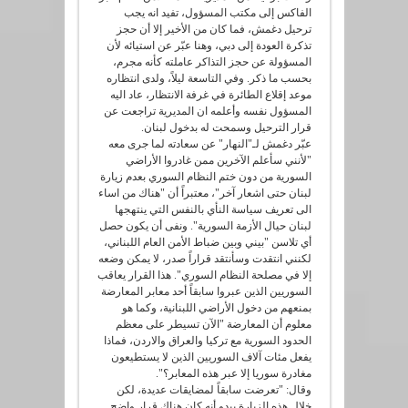
الفاكس إلى مكتب المسؤول، تفيد انه يجب
ترحيل دغمش، فما كان من الأخير إلا أن حجز
تذكرة العودة إلى دبي، وهنا عبّر عن استيائه لأن
المسؤولة عن حجز التذاكر عاملته كأنه مجرم،
بحسب ما ذكر. وفي التاسعة ليلاً، ولدى انتظاره
موعد إقلاع الطائرة في غرفة الانتظار، عاد اليه
المسؤول نفسه وأعلمه ان المديرية تراجعت عن
قرار الترحيل وسمحت له بدخول لبنان.
عبّر دغمش لـ"النهار" عن سعادته لما جرى معه
"لأنني سأعلم الآخرين ممن غادروا الأراضي
السورية من دون ختم النظام السوري بعدم زيارة
لبنان حتى اشعار آخر"، معتبراً أن "هناك من اساء
الى تعريف سياسة النأي بالنفس التي ينتهجها
لبنان حيال الأزمة السورية". ونفى أن يكون حصل
أي تلاسن "بيني وبين ضباط الأمن العام اللبناني،
لكنني انتقدت وسأنتقد قراراً صدر، لا يمكن وضعه
إلا في مصلحة النظام السوري". هذا القرار يعاقب
السوريين الذين عبروا سابقاً أحد معابر المعارضة
بمنعهم من دخول الأراضي اللبنانية، وكما هو
معلوم أن المعارضة "الآن تسيطر على معظم
الحدود السورية مع تركيا والعراق والاردن، فماذا
يفعل مئات آلاف السوريين الذين لا يستطيعون
مغادرة سوريا إلا عبر هذه المعابر؟".
وقال: "تعرضت سابقاً لمضايقات عديدة، لكن
خلال هذه الزيارة يبدو أنه كان هناك قرار واضح