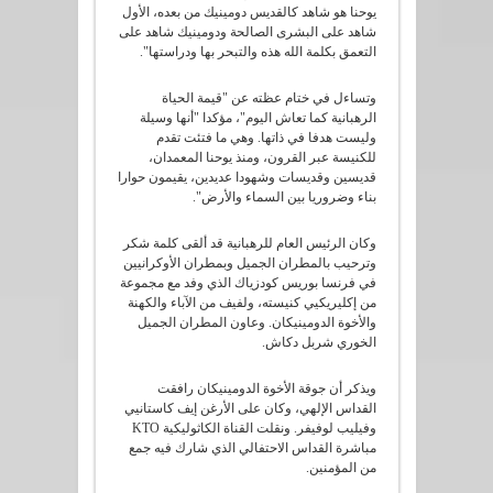
يوحنا هو شاهد كالقديس دومينيك من بعده، الأول
شاهد على البشرى الصالحة ودومينيك شاهد على
التعمق بكلمة الله هذه والتبحر بها ودراستها".
وتساءل في ختام عظته عن "قيمة الحياة
الرهبانية كما تعاش اليوم"، مؤكدا "أنها وسيلة
وليست هدفا في ذاتها. وهي ما فتئت تقدم
للكنيسة عبر القرون، ومنذ يوحنا المعمدان،
قديسين وقديسات وشهودا عديدين، يقيمون حوارا
بناء وضروريا بين السماء والأرض".
وكان الرئيس العام للرهبانية قد ألقى كلمة شكر
وترحيب بالمطران الجميل وبمطران الأوكرانيين
في فرنسا بوريس كودزياك الذي وفد مع مجموعة
من إكليريكيي كنيسته، ولفيف من الآباء والكهنة
والأخوة الدومينيكان. وعاون المطران الجميل
الخوري شربل دكاش.
ويذكر أن جوقة الأخوة الدومينيكان رافقت
القداس الإلهي، وكان على الأرغن إيف كاستانيي
وفيليب لوفيفر. ونقلت القناة الكاثوليكية KTO
مباشرة القداس الاحتفالي الذي شارك فيه جمع
من المؤمنين.