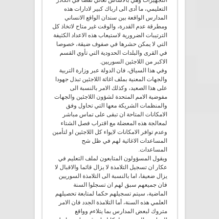
التجهيزات وهي بالاساس تعاني نقصا في الكادر
التعليمي، ما أدى الى ارباك كبير لادارات هذه
المدارس الواقعة بين سندان الواقع الانساني
ومطرقة عدم القدرة، والوقت غير متاح لاتخاذ كل
الترتيبات الضرورية لاستيعاب هذه الاعداد الكثيفة
التي لا يمكن حشرها في صفوف ضيقة، خصوصا
في القرى والبلدات الحدودية التي تأوي القسم
الاكبر من اللاجئين السوريين.
وفي هذا السياق، فان الدولة عبر وزارة التربية
والجهات المعنية بملف اغاثة اللاجئين تبذل جهودا
على هذا الصعيد، وكذلك الامر بالنسبة الى
مفوضية الامم المتحدة لشؤون اللاجئين والجهات
والمنظمات الشريكة معها التي تحاول وفق
الامكانات المتاحة ان تبقى على تماس مباشر
لمعالجة هذه المعضلة مع اقتراب فصل الشتاء
وعدم توافر الامكانات لايواء كل اللاجئين او لتأمين
المساعدات الاغاثية لهم في ظل شح
المساعدات.
ويقول المسؤولون المتابعون لملف التعليم في
عكار ان تسجيل التلامذة لا يزال قائما والاقبال لا
يزال ضعيفا، اما بالنسبة الى التلامذة السوريين
فان جميعهم سبق لهم ان تسجلوا السنة
الماضية، سيتم تسجيلهم حكما لمتابعة تحصيلهم
العلمي هذه السنة، أما التلامذة الجدد فان الامر
متروك لبعض المدارس بما يتلاءم وواقع