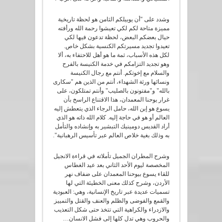
وشدد على "أن يوبيلكم الثامن هو لحظة تاريخية
مميزة متاحة لكم لكي تعيشوا رحمة الله ورأفته
حيال بعضكم البعض، لحظة تدعون فيها لكي
تعيدوا تجديد مسيرتكم الكنسية بشكل خاص.
لكل هذه الأسباب، ثمة ما هو أهل للاحتفاء به، ألا
وهو تجديد التزامكم في خدمة الكنيسة بالفرح
والسلام مع إخوتكم. أنتم مع رجال الكنيسة
ونسائها ورثة الشهداء، أنتم من الذين هم "سكارى
بالله" و"مفتونون بالصليب" وأنتم تمتلكون، على
غرار يوحنا المعمدان، هذا الاقتناع الراسخ بأن
يسوع هو إبن الله، حامل الرجاء الذي يتعطش إليه
العالم أو هو في حاجة إليه. كلام الله ذاته هو الذي
أراد القديس دومينيك التبشير به وإنشاده والتأمل
به وذلك بغية خلاص العالم عبر تأسيس الرهبانية".
وشرح المطران الجميل تأملاته في قراءة الانجيل
المخصصة ليوم الأحد الثاني بعد عيد الغطاس
للقاء يسوع بيوحنا المعمدان على ضفاف نهر
الأردن، وشرح كذلك معنى الخطيئة التي لها
تسميات عديدة عبر تاريخ الإنسانية، وهي: العبودية
والقمع والفوضى والظلم والعنف والقتل والتمييز
والازدراء والكراهية التي تتخذ حتى شكل التعذيب
والحروب وهي تدل كلها إلى فشل الانسان…