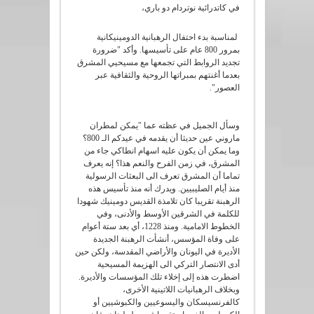
في كاتدرائية نوتردام دو باري،
لمناسبة بدء احتفال الرهبانية الدومينيكانية
بمرور 800 عام على تأسيسها. وأكد "ضرورة
تجديد الروابط التي تجمعها مع مسيحيي المشرق
بعدما أغنتهم بمبراتها الروحية والثقافية عبر
العصور".
وسأل الجميل في عظته عما "يمكن لمطران
ماروني عين حديثا أن يقدمه في عيدكم الـ 800؟
وما يمكن أن يكون عليه اسهام انطاكي جاء من
المشرق، في زمن الفرح والنعم هذا؟ إنه يعرف
تماما أن المشرق تعرف الى البعثات الرسولية
منذ أيام الصليبيين. ويدرك أنه منذ تأسيس هذه
الرهبنة تقريبا كان تلامذة القديس دومينيك شهودا
للكلمة في الشرقين الأوسط والأدنى، وفي
الخطوط الامامية. ومنذ 1228، أي بعد ستة أعوام
على وفاة المؤسس، أنشأت الرهبنة الجديدة
الأديرة في اليونان والأراضي المقدسة، ولكن حين
أدى الانتصار التركي الى الهزيمة المسيحية
اضطرت هذه إلى إخلاء تلك المؤسسات والأديرة.
وبخلاف الرهبانيات اللاتينية الأخرى،
كالفرنسيسكان واليسوعيين والكبوشيين أو