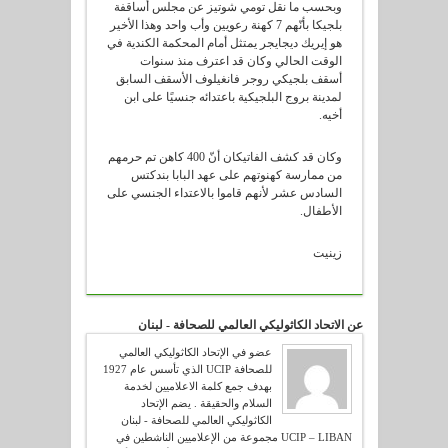
وبحسب ما نقل تومي شوتيز عن مجلس أساقفة
بلجيكا بأنّهم 7 كهنة رعويين وأب واحد وهذا الأخير
هو إيريك ديجايجر يمتثل أمام المحكمة الكندية في
الوقت الحالي وكان قد اعترف منذ سنوات
أسقف بلجيكي روجر فانغيلوف الأسقف السابق
لمدينة بروج البلجيكية باعتدائه جنسيًا على ابن
أخيه.
وكان قد كشف الفاتيكان أنّ 400 كاهن تم حرمهم
من ممارسة كهنوتهم على عهد البابا بندكتس
السادس عشر لأنهم قاموا بالاعتداء الجنسي على
الأطفال.
زينيت
عن الاتحاد الكاثوليكي العالمي للصحافة - لبنان
عضو في الإتحاد الكاثوليكي العالمي
للصحافة UCIP الذي تأسس عام 1927
بهدف جمع كلمة الاعلاميين لخدمة
السلام والحقيقة . يضم الإتحاد
الكاثوليكي العالمي للصحافة - لبنان
UCIP – LIBAN مجموعة من الإعلاميين الناشطين في