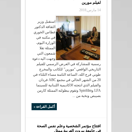
لفيلم مورين
14 مارس,2018
استقبل وزير
الثقافة الدكتور
غطاس الخوري
في مكتبه في
الوزارة اليوم،
الممثلة تقلا
شمعون التي
وجهت اليه دعوة
رسمية للمشاركة في العرض الرسمي للفيلم
التاريخي الواقعي “مورين” للكاتب والمخرج
طوني فرج الله، الساعة الثامنة مساء الثلثاء في
20 من الشهر الحالي في مجمع ABC فردان.
والفيلم الذي انتجته الاكاديمية اللبنانية للسينما
LFA وSpirifilm وتقوم ببطولته الممثلة كارمن
بصيبص ونخبة من ...
أكمل القراءة »
افتتاح مؤتمر الشخصية وعلم نفس الصحة
في جامعة بيروت العربية ممثل