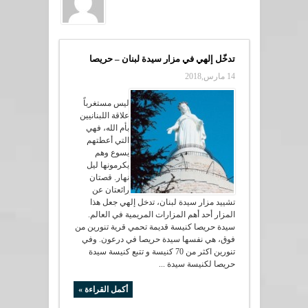
تدخّل إلهي في مزار سيدة لبنان – حريصا
14 مارس,2018
ليس مستغرباً
علاقة اللبنانيين
بأم الله، فهي
التي أعطتهم
يسوع وهم
يكرمونها ليل
نهار. قصتان
رائعتان عن
تشييد مزار سيدة لبنان، تدخل إلهي جعل هذا
المزار أحد أهم المزارات المريمية في العالم.
سيدة حريصا كنيسة قديمة تحمي قرية تنورين من
فوق، هي نفسها سيدة حريصا في درعون. وفي
تنورين اكثر من 70 كنيسة و تتبع كنيسة سيدة
حريصا لكنيسة سيدة ...
أكمل القراءة »