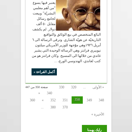
يعتبر فيها يسوع
“من أهم معلمي
البشريّة” وبيعت
لجامع رسائل
مقابل ٥٠ ألف
دولار. لم يكشف
البائع المتخصص في بيع الوثائق والتواقيع
التاريخيّة عن هويّة الشاري. وترقى الرسالة الى ٦
أبريل ١٩٢٦وهي موّجهة للوزير الأمريكي ميلتون
نيوبيري فرانتز وهي الرسالة الوحيدة التي يشير
غاندي من خلالها الى المسيح. وكان فرانتز هو من
كتب لغاندي، الهندوسي الورع، ...
أكمل القراءة »
« الأولى
...
320
330
صفحة 350 من 447
«
340
350
360
»
352
351
349
348
...
380
370
الأخيرة »
رايك يهمنا