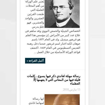
يُعتبر علم الوراثة
من أهم المجلات
العلميّة التي
طبعت القرنَين
العشرين والواحد
والعشرين. فهو
علمٌ يدرس
الخصائص الجينيّة والحمض النووي وقد ساهم في
علاج عدد كبير من الأمراض. إن مؤسس هذا العلم
هو غريغور مينديل. ولد في العام ١٨٢٢ باسم
جوهان لكنه اختار اسم غريغور عندما دخل رهبنة
القديس أغسطينوس في العام ١٨٤٣. اكتشف
قواعد الوراثة الأساسيّة من خلال العمل ...
أكمل القراءة »
رسالة مهمّة لغاندي ذكر فيها يسوع…كلمات
قليلة فيها من المعاني التي لا يفهمها إلّا
العظماء
13 مارس,2018
انها رسالة
لمهاتما غاندي