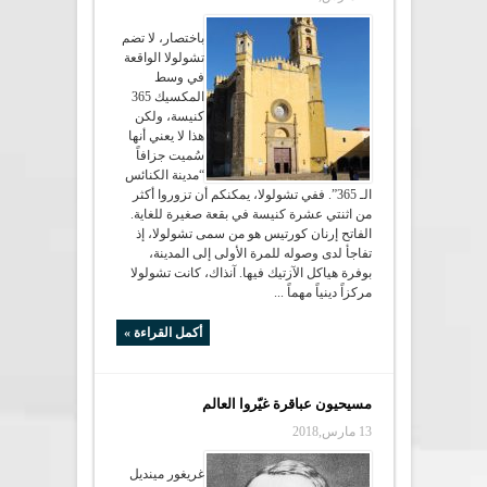
باختصار، لا تضم
تشولولا الواقعة
في وسط
المكسيك 365
كنيسة، ولكن
هذا لا يعني أنها
سُميت جزافاً
“مدينة الكنائس
الـ 365”. ففي تشولولا، يمكنكم أن تزوروا أكثر
من اثنتي عشرة كنيسة في بقعة صغيرة للغاية.
الفاتح إرنان كورتيس هو من سمى تشولولا، إذ
تفاجأ لدى وصوله للمرة الأولى إلى المدينة،
بوفرة هياكل الآزتيك فيها. آنذاك، كانت تشولولا
مركزاً دينياً مهماً ...
أكمل القراءة »
مسيحيون عباقرة غيّروا العالم
13 مارس,2018
غريغور مينديل