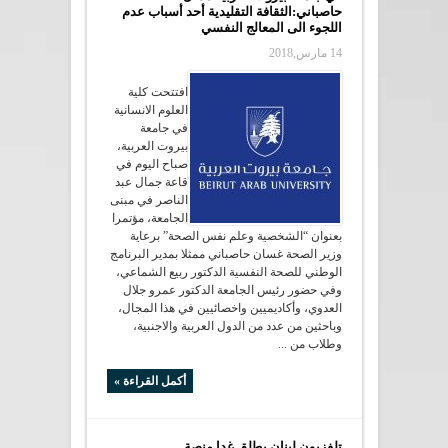
حاصباني:الثقافة التقليدية أحد أسباب عدم
اللجوء الى المعالج النفسي
14 مارس,2018
افتتحت كلية
العلوم الانسانية
في جامعة
بيروت العربية،
صباح اليوم في
قاعة جمال عبد
الناصر في مبنى
الجامعة، مؤتمرا
بعنوان “الشخصية وعلم نفس الصحة” برعاية
وزير الصحة غسان حاصباني ممثلا بمدير البرنامج
الوطني للصحة النفسية الدكتور ربيع الشماعي،
وفي حضور رئيس الجامعة الدكتور عمرو جلال
العدوي، وأكاديميين واخصائيين في هذا المجال،
وباحثين من عدد من الدول العربية والاجنبية،
وطلاب من ...
أكمل القراءة »
تلفزيون لبنان يطلق غدا منصة