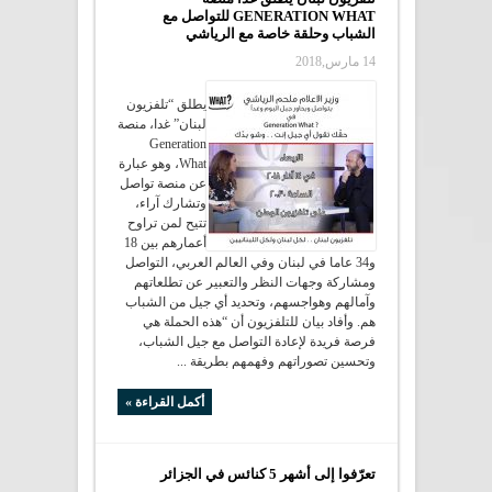
GENERATION WHAT للتواصل مع
الشباب وحلقة خاصة مع الرياشي
14 مارس,2018
يطلق “تلفزيون
لبنان” غدا، منصة
Generation
What، وهو عبارة
عن منصة تواصل
وتشارك آراء،
تتيح لمن تراوح
أعمارهم بين 18
و34 عاما في لبنان وفي العالم العربي، التواصل
ومشاركة وجهات النظر والتعبير عن تطلعاتهم
وآمالهم وهواجسهم، وتحديد أي جيل من الشباب
هم. وأفاد بيان للتلفزيون أن “هذه الحملة هي
فرصة فريدة لإعادة التواصل مع جيل الشباب،
وتحسين تصوراتهم وفهمهم بطريقة ...
أكمل القراءة »
تعرّفوا إلى أشهر 5 كنائس في الجزائر