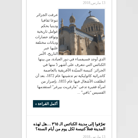
13 مارس,2018
عرفت الجزائر
تنوعا ثقافيا
ودينيا بحكم
عوامل تاريخية
وتوافد حضارات
وديانات مختلفة
عليها عبر
التاريخ، الأمر
الذي أوجد فسيفساء في دور العبادة، من بينها
الكنائس التي نتعرف على أشهر 5 منها في
الجزائر: كنيسة السيّدة الأفريقية بالعاصمة
كاتدرائية كاثوليكية تم تدشينها عام 1872، بعد أن
انطلقت الأشغال فيها عام 1855، بإصرار من
امرأة فقيرة تدعى “مارغريت بيرغر” استقدمها
القسيس “بافي” ...
أكمل القراءة »
تعرّفوا إلى مدينة الكنائس الـ ٣٦٥ …هل لهذه
المدينة فعلاً كنيسة لكل يوم من أيام السنة؟
13 مارس,2018