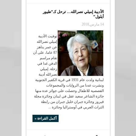
الأديبة إميلي نصرالله… ترحل كـ”طيور
أيلول”
14 مارس,2018
توفيت الأديبة
إميلي نصرالله
عن عمر يناهز
87 عاما، على أن
تقام مراسم
الدفن غدا في
زحلة. إميلي
نصرالله أديبة
لبنانية ولدت عام 1931 في قرية الكفير الجنوبية
ونشرت عددا من الروايات والمجموعات
القصصية للاطفال وحصلت على جوائز عدة منها
جائزة الشاعر سعيد عقل في لبنان وجائزة مجلة
فيروز وجائزة جبران خليل جبران من رابطة
التراث العربي في أوستراليا وجائزة ...
أكمل القراءة »