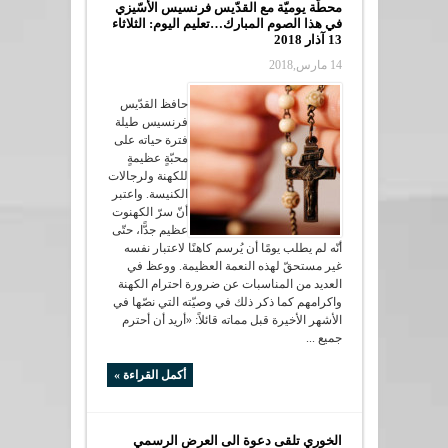
محطّة يوميّة مع القدّيس فرنسيس الأسّيزي
في هذا الصوم المبارك…تعليم اليوم: الثلاثاء
13 آذار 2018
14 مارس,2018
حافظ القدّيس
فرنسيس طيلة
فترة حياته على
محبّةٍ عظيمةٍ
للكهنة ولرجالات
الكنيسة. واعتبر
أنّ سرّ الكهنوت
عظيم جدًّا، حتّى
أنّه لم يطلب يومًا أن يُرسم كاهنًا لاعتبار نفسه
غير مستحقّ لهذه النعمة العظيمة. ووعظ في
العديد من المناسبات عن ضرورة احترام الكهنة
واكرامهم كما ذكر ذلك في وصيّته التي نصّها في
الأشهر الأخيرة قبل مماته قائلاً: «أريد أن أحترم
جميع ...
أكمل القراءة »
الخوري تلقى دعوة الى العرض الرسمي