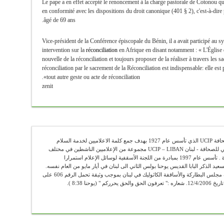
Le pape a en effet accepté le renoncement à la charge pastorale de Cotonou 
en conformité avec les dispositions du droit canonique (401 § 2), c'est-à-dire p
âgé de 69 ans.
Vice-président de la Conférence épiscopale du Bénin, il a avait participé au 
intervention sur la
réconciliation
en Afrique en disant notamment : « L'Église 
nouvelle de la réconciliation et toujours proposer de la réaliser à travers les 
réconciliation par le sacrement de la Réconciliation est indispensable: elle est 
tout autre geste ou acte de réconciliation».
zenit
عضو في الإتحاد الكاثوليكي العالمي للصحافة UCIP الذي تأسس عام 1927 بهدف جمع كلمة الاعلاميين لخدمة السلام
والحقيقة . يضم الإتحاد الكاثوليكي العالمي للصحافة - لبنان UCIP – LIBAN مجموعة من الإعلاميين الناشطين في مختلف
الوسائل الإعلامية ومن الباحثين والأساتذة . تأسس عام 1997 بمبادرة من اللجنة الأسقفية لوسائل الإعلام استمرارا
سعيد الذكر البابا القديس يوحنا بولس الثاني الى لبنان في أيار مايو من العام نفسه.
"أوسيب لبنان" يعمل رسميا تحت اشراف مجلس البطاركة والأساقفة الكاثوليك في لبنان بموجب وثيقة تحمل الرقم 606 على