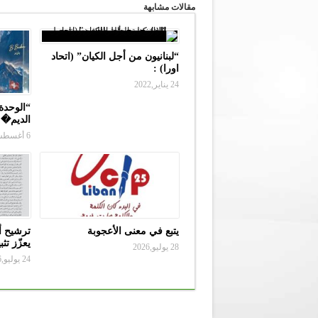
مقالات مشابهة
“لبنانيون من أجل الكيان” (اتحاد
اورا) :
24 يناير,2022
“الوحدة 
الديم�
6 أغسطس,2026
يتبع في معنى الأعجوبة
ترشيح أ
يعزّز تث
28 يوليو,2026
24 يوليو,2026