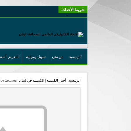
شريط الأحداث
“لبنانيون من أجل الكيان” (اتحاد اورا) : طرح رئيس الجمهو
“الوحدة في التعدّد: إعادة بناء الديمقراطيّة التوافقيّة في لبنا
يتبع في معنى الأعجوبة
ترشيح أسعد جوان لجائزة نوبل يعزّز تثبيت
احتفالات عيد القديس شربل تتواصل في بقاعكفرا…
الرئيسية
من نحن
تمويل وموازنة
المعرض المس
رئيسة أوسيب لبنان تلتقي غبطة البطريرك وتطلع على نشاطا
الراعي: القديس شربل هو الزرع الجيد الذي أثمر في حقل ال
الرئيسية
|
أخبار الكنيسة
|
الكنيسة في لبنان
|
 de Cotonou
الأعجوبة في المسيحيّة: معنًى وحدًّا
من يختصر الله يجعل الدين خطرًا
لقاء إعلامي لمكتب راعوية الشبيبة- بكركي
أيّ عيش مشترك نريد؟