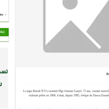
ive
إعلا
Bé
Le pape Benoît XVI a nommé Mgr Antoine Ganyé, 72 ans, comme nouvel a
ordonné prêtre en 1969, il était, depuis 1995, évêque de Dassa-Zoumé e