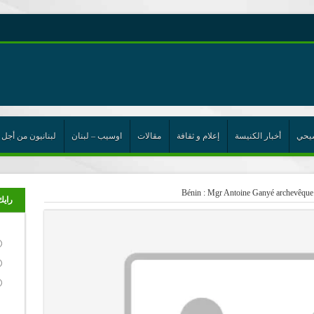
رية حول اللامركزية الموسعة شرط واجب للخروج من حالة الجمود
ن”
يحي
أخبار الكنيسة
إعلام و ثقافة
مقالات
اوسيب – لبنان
لبنانيون من أجل 
ت الإتحاد
رب
Bénin : Mgr Antoine Ganyé archevêque
رايك