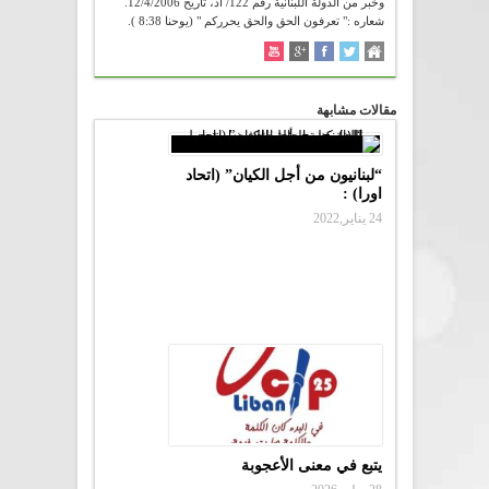
وخبر من الدولة اللبنانية رقم 122/ أد، تاريخ 12/4/2006.
شعاره :" تعرفون الحق والحق يحرركم " (يوحنا 8:38 ).
مقالات مشابهة
“لبنانيون من أجل الكيان” (اتحاد
اورا) :
24 يناير,2022
يتبع في معنى الأعجوبة