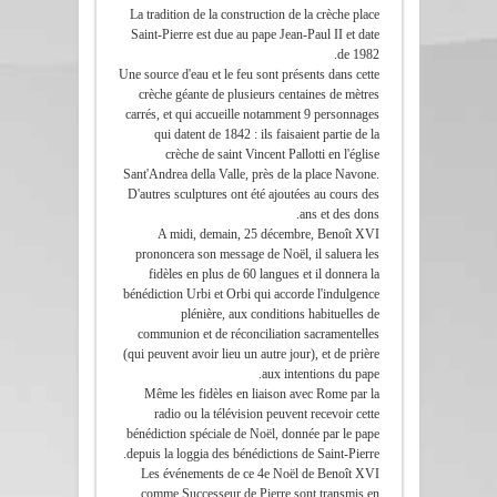
La tradition de la construction de la crèche place
Saint-Pierre est due au pape Jean-Paul II et date
de 1982.
Une source d'eau et le feu sont présents dans cette
crèche géante de plusieurs centaines de mètres
carrés, et qui accueille notamment 9 personnages
qui datent de 1842 : ils faisaient partie de la
crèche de saint Vincent Pallotti en l'église
Sant'Andrea della Valle, près de la place Navone.
D'autres sculptures ont été ajoutées au cours des
ans et des dons.
A midi, demain, 25 décembre, Benoît XVI
prononcera son message de Noël, il saluera les
fidèles en plus de 60 langues et il donnera la
bénédiction Urbi et Orbi qui accorde l'indulgence
plénière, aux conditions habituelles de
communion et de réconciliation sacramentelles
(qui peuvent avoir lieu un autre jour), et de prière
aux intentions du pape.
Même les fidèles en liaison avec Rome par la
radio ou la télévision peuvent recevoir cette
bénédiction spéciale de Noël, donnée par le pape
depuis la loggia des bénédictions de Saint-Pierre.
Les événements de ce 4e Noël de Benoît XVI
comme Successeur de Pierre sont transmis en