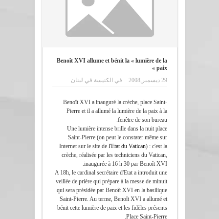
Benoît XVI allume et bénit la « lumière de la
paix »
الكنيسة في لبنان
في
29 ديسمبر,2008
Benoît XVI a inauguré la crèche, place Saint-
Pierre et il a allumé la lumière de la paix à la
fenêtre de son bureau.
Une lumière intense brille dans la nuit place
Saint-Pierre (on peut le constater même sur
Internet sur le site de
l'Etat du Vatican
) : c'est la
crèche, réalisée par les techniciens du Vatican,
inaugurée à 16 h 30 par Benoît XVI.
A 18h, le cardinal secrétaire d'Etat a introduit une
veillée de prière qui prépare à la messe de minuit
qui sera présidée par Benoît XVI en la basilique
Saint-Pierre. Au terme, Benoît XVI a allumé et
bénit cette lumière de paix et les fidèles présents
Place Saint-Pierre.