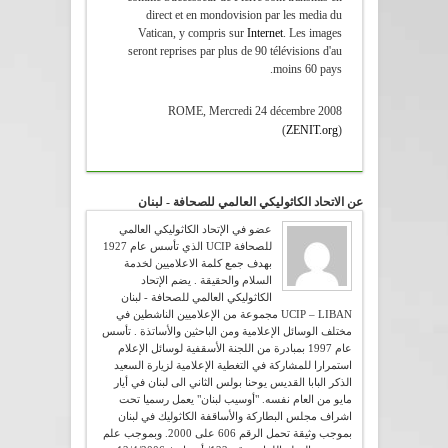
direct et en mondovision par les media du
Vatican, y compris sur
Internet
. Les images
seront reprises par plus de 90 télévisions d'au
moins 60 pays.
ROME, Mercredi 24 décembre 2008
(
ZENIT.org
)
عن الاتحاد الكاثوليكي العالمي للصحافة - لبنان
عضو في الإتحاد الكاثوليكي العالمي
للصحافة UCIP الذي تأسس عام 1927
بهدف جمع كلمة الاعلاميين لخدمة
السلام والحقيقة . يضم الإتحاد
الكاثوليكي العالمي للصحافة - لبنان
UCIP – LIBAN مجموعة من الإعلاميين الناشطين في
مختلف الوسائل الإعلامية ومن الباحثين والأساتذة . تأسس
عام 1997 بمبادرة من اللجنة الأسقفية لوسائل الإعلام
استمرارا للمشاركة في التغطية الإعلامية لزيارة السعيد
الذكر البابا القديس يوحنا بولس الثاني الى لبنان في أيار
مايو من العام نفسه. "أوسيب لبنان" يعمل رسميا تحت
اشراف مجلس البطاركة والأساقفة الكاثوليك في لبنان
بموجب وثيقة تحمل الرقم 606 على 2000. وبموجب علم