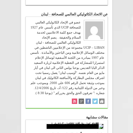
عن الاتحاد الكاثوليكي العالمي للصحافة - لبنان
عضو في الإتحاد الكاثوليكي العالمي
للصحافة UCIP الذي تأسس عام 1927
بهدف جمع كلمة الاعلاميين لخدمة
السلام والحقيقة . يضم الإتحاد
الكاثوليكي العالمي للصحافة - لبنان
UCIP – LIBAN مجموعة من الإعلاميين الناشطين في
مختلف الوسائل الإعلامية ومن الباحثين والأساتذة . تأسس
عام 1997 بمبادرة من اللجنة الأسقفية لوسائل الإعلام
استمرارا للمشاركة في التغطية الإعلامية لزيارة السعيد
الذكر البابا القديس يوحنا بولس الثاني الى لبنان في أيار
مايو من العام نفسه. "أوسيب لبنان" يعمل رسميا تحت
اشراف مجلس البطاركة والأساقفة الكاثوليك في لبنان
بموجب وثيقة تحمل الرقم 606 على 2000. وبموجب علم
وخبر من الدولة اللبنانية رقم 122/ أد، تاريخ 12/4/2006.
شعاره :" تعرفون الحق والحق يحرركم " (يوحنا 8:38 ).
مقالات مشابهة