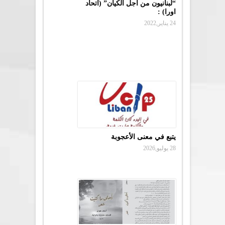
“لبنانيون من أجل الكيان” (اتحاد
اورا) :
24 يناير,2022
يتبع في معنى الأعجوبة
28 يوليو,2026