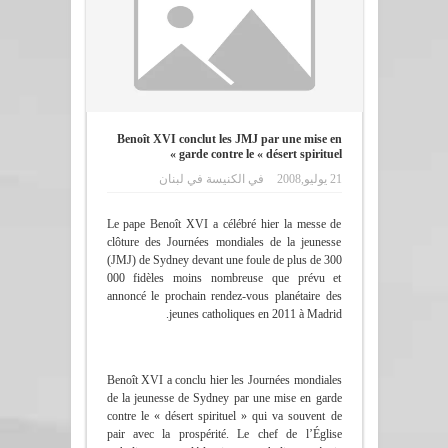
Benoît XVI conclut les JMJ par une mise en
garde contre le « désert spirituel »
21 يوليو,2008
في
الكنيسة في لبنان
Le pape Benoît XVI a célébré hier la messe de
clôture des Journées mondiales de la jeunesse
(JMJ) de Sydney devant une foule de plus de 300
000 fidèles moins nombreuse que prévu et
annoncé le prochain rendez-vous planétaire des
jeunes catholiques en 2011 à Madrid.
Benoît XVI a conclu hier les Journées mondiales
de la jeunesse de Sydney par une mise en garde
contre le « désert spirituel » qui va souvent de
pair avec la prospérité. Le chef de l’Église