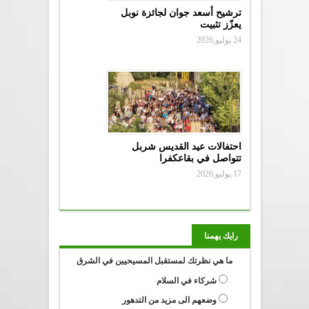
ترشيح أسعد جوان لجائزة نوبل
يعزّز تثبيت
24 يوليو,2026
احتفالات عيد القديس شربل
تتواصل في بقاعكفرا
17 يوليو,2026
رايك يهمنا
ما هي نظرتك لمستقبل المسيحيين في الشرق
شركاء في السلام
وضعهم الى مزيد من التدهور