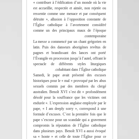
« contribuer à l’édification d’un monde où la vie
est accueillie, respectée et aimée, non rejetée ou
ressentie comme une menace et par conséquent
détruite », allusion à l’opposition constante de
l’Église catholique à l’avortement considéré
comme un des principaux maux de l’époque
contemporaine.
La messe a commencé par un chant grégorien en
latin. Puis des danseurs aborigènes revêtus de
pagnes et brandissant des lances ont porté
l’Évangile en procession jusqu’à l’autel, offrant le
spectacle de différents styles liturgiques
cohabitant dans l’Église catholique.
Samedi, le pape avait présenté des excuses
historiques pour le « mal » provoqué par les abus
sexuels commis par des membres du clergé
australien. Benoît XVI s’est dit « profondément
désolé pour la souffrance que les victimes ont
endurée ». L’expression anglaise employée par le
pape, « I am deeply sorry », correspond à une
formule d’excuses. C’est la première fois que le
pape s’excuse pour un scandale qui a gravement
compromis la réputation de l’Église catholique
dans plusieurs pays. Benoît XVI a aussi évoqué
sa « honte » et celle de toute l’Église pour ce