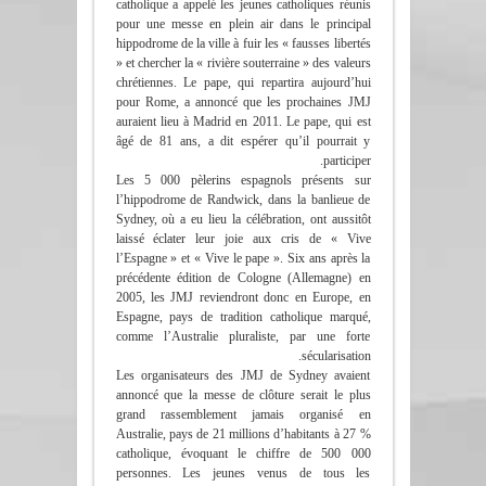
catholique a appelé les jeunes catholiques réunis
pour une messe en plein air dans le principal
hippodrome de la ville à fuir les « fausses libertés
» et chercher la « rivière souterraine » des valeurs
chrétiennes. Le pape, qui repartira aujourd’hui
pour Rome, a annoncé que les prochaines JMJ
auraient lieu à Madrid en 2011. Le pape, qui est
âgé de 81 ans, a dit espérer qu’il pourrait y
participer.
Les 5 000 pèlerins espagnols présents sur
l’hippodrome de Randwick, dans la banlieue de
Sydney, où a eu lieu la célébration, ont aussitôt
laissé éclater leur joie aux cris de « Vive
l’Espagne » et « Vive le pape ». Six ans après la
précédente édition de Cologne (Allemagne) en
2005, les JMJ reviendront donc en Europe, en
Espagne, pays de tradition catholique marqué,
comme l’Australie pluraliste, par une forte
sécularisation.
Les organisateurs des JMJ de Sydney avaient
annoncé que la messe de clôture serait le plus
grand rassemblement jamais organisé en
Australie, pays de 21 millions d’habitants à 27 %
catholique, évoquant le chiffre de 500 000
personnes. Les jeunes venus de tous les