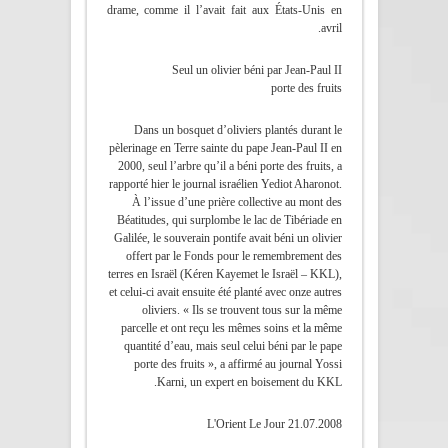
drame, comme il l’avait fait aux États-Unis en
avril.
Seul un olivier béni par Jean-Paul II
porte des fruits
Dans un bosquet d’oliviers plantés durant le
pèlerinage en Terre sainte du pape Jean-Paul II en
2000, seul l’arbre qu’il a béni porte des fruits, a
rapporté hier le journal israélien Yediot Aharonot.
À l’issue d’une prière collective au mont des
Béatitudes, qui surplombe le lac de Tibériade en
Galilée, le souverain pontife avait béni un olivier
offert par le Fonds pour le remembrement des
terres en Israël (Kéren Kayemet le Israël – KKL),
et celui-ci avait ensuite été planté avec onze autres
oliviers. « Ils se trouvent tous sur la même
parcelle et ont reçu les mêmes soins et la même
quantité d’eau, mais seul celui béni par le pape
porte des fruits », a affirmé au journal Yossi
Karni, un expert en boisement du KKL.
L'Orient Le Jour 21.07.2008