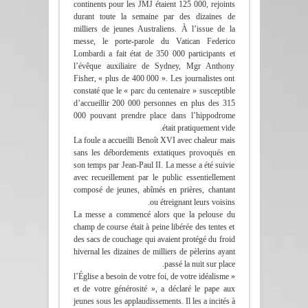
continents pour les JMJ étaient 125 000, rejoints
durant toute la semaine par des dizaines de
milliers de jeunes Australiens. À l’issue de la
messe, le porte-parole du Vatican Federico
Lombardi a fait état de 350 000 participants et
l’évêque auxiliaire de Sydney, Mgr Anthony
Fisher, « plus de 400 000 ». Les journalistes ont
constaté que le « parc du centenaire » susceptible
d’accueillir 200 000 personnes en plus des 315
000 pouvant prendre place dans l’hippodrome
était pratiquement vide.
La foule a accueilli Benoît XVI avec chaleur mais
sans les débordements extatiques provoqués en
son temps par Jean-Paul II. La messe a été suivie
avec recueillement par le public essentiellement
composé de jeunes, abîmés en prières, chantant
ou étreignant leurs voisins.
La messe a commencé alors que la pelouse du
champ de course était à peine libérée des tentes et
des sacs de couchage qui avaient protégé du froid
hivernal les dizaines de milliers de pèlerins ayant
passé la nuit sur place.
« l’Église a besoin de votre foi, de votre idéalisme
et de votre générosité », a déclaré le pape aux
jeunes sous les applaudissements. Il les a incités à