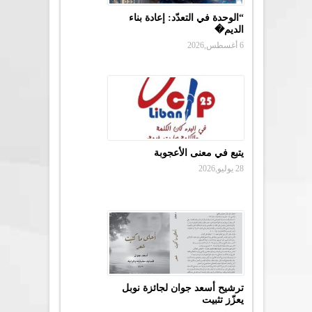
“الوحدة في التعدّد: إعادة بناء
الديم�
6 أغسطس,2026
يتبع في معنى الأعجوبة
28 يوليو,2026
ترشيح أسعد جوان لجائزة نوبل
يعزّز تثبيت