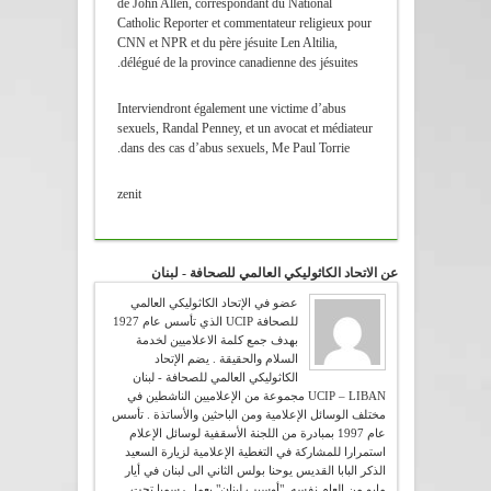
de John Allen, correspondant du National
Catholic Reporter et commentateur religieux pour
CNN et NPR et du père jésuite Len Altilia,
délégué de la province canadienne des jésuites.
Interviendront également une victime d’abus
sexuels, Randal Penney, et un avocat et médiateur
dans des cas d’abus sexuels, Me Paul Torrie.
zenit
عن الاتحاد الكاثوليكي العالمي للصحافة - لبنان
عضو في الإتحاد الكاثوليكي العالمي
للصحافة UCIP الذي تأسس عام 1927
بهدف جمع كلمة الاعلاميين لخدمة
السلام والحقيقة . يضم الإتحاد
الكاثوليكي العالمي للصحافة - لبنان
UCIP – LIBAN مجموعة من الإعلاميين الناشطين في
مختلف الوسائل الإعلامية ومن الباحثين والأساتذة . تأسس
عام 1997 بمبادرة من اللجنة الأسقفية لوسائل الإعلام
استمرارا للمشاركة في التغطية الإعلامية لزيارة السعيد
الذكر البابا القديس يوحنا بولس الثاني الى لبنان في أيار
مايو من العام نفسه. "أوسيب لبنان" يعمل رسميا تحت