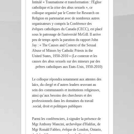
Intitulé « Traumatisme et transformation : l'Église
catholique et la crise des abus sexuels », ce
colloque organisé par le Centre for Research on
Religion en partenariat avec de nombreux autres
organisateurs y compris la Conférence des
évêques catholiques du Canada (CECC), est placé
sous le patronage de l'université McGill. Il arrive
peu de temps après la parution du rapport John
Jay : « The Causes and Context of the Sexual
Abuse of Minors by Catholic Priests in the
United States, 1950-2010 » (Le contexte et les
causes des abus sexuels sur des mineurs par des
prêtres catholiques aux Etats-Unis, 1950-2010).
Le colloque répondra notamment aux attentes des
laïcs, du clergé et d’autres leaders œuvrant au
sein des communautés et institutions religieuses,
ainsi qu’aux besoins des chercheurs et des
professionnels dans les domaines du travail
social, droit et politiques publiques.
Parmi les conférenciers, à signaler la présence de
Mgr Anthony Mancini, archevêque d'Halifax, de
Mgr Ronald Fabbro, évêque de London, Ontario,