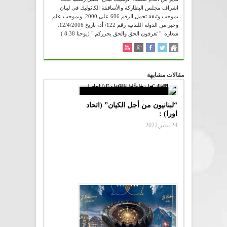
اشراف مجلس البطاركة والأساقفة الكاثوليك في لبنان
بموجب وثيقة تحمل الرقم 606 على 2000. وبموجب علم
وخبر من الدولة اللبنانية رقم 122/ أد، تاريخ 12/4/2006.
شعاره :" تعرفون الحق والحق يحرركم " (يوحنا 8:38 ).
مقالات مشابهة
“لبنانيون من أجل الكيان” (اتحاد
اورا) :
24 يناير,2022