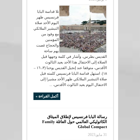
تلا قداسة البابا
فرنسيس ظهر
اليوم الأحد صلاة
التبشير الملائكي
مع وفود من
المؤمنين
والحجاج غصت
بهم ساحة
القديس بطرس، وأشار في كلمة وجهها قبل
الصلاة إلى الاحتفال هذا الأحد بعيد الثالوث
الأقدس، متوقفا عند إنجيل القديس يوحنا (٣، ١٦ –
١٨). استهل قداسة البابا فرنسيس كلمته قبل
صلاة التبشير الملائكي ظهر الأحد مشيرا إلى
الاحتفال اليوم بعيد الثالوث الأقدس، ...
أكمل القراءة »
رسالة البابا فرنسيس لإطلاق الميثاق
الكاثوليكي العالمي حول العائلة Family
Global Compact
31 مايو,2023