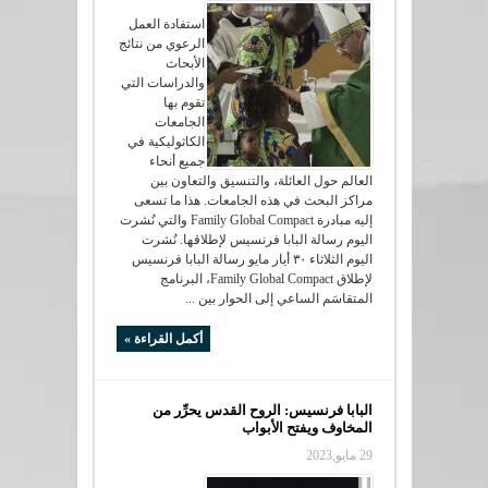
استفادة العمل
الرعوي من نتائج
الأبحاث
والدراسات التي
تقوم بها
الجامعات
الكاثوليكية في
جميع أنحاء
العالم حول العائلة، والتنسيق والتعاون بين
مراكز البحث في هذه الجامعات. هذا ما تسعى
إليه مبادرة Family Global Compact والتي نُشرت
اليوم رسالة البابا فرنسيس لإطلاقها. نُشرت
اليوم الثلاثاء ٣٠ أيار مايو رسالة البابا فرنسيس
لإطلاق Family Global Compact، البرنامج
المتقاسَم الساعي إلى الحوار بين ...
أكمل القراءة »
البابا فرنسيس: الروح القدس يحرِّر من
المخاوف ويفتح الأبواب
29 مايو,2023