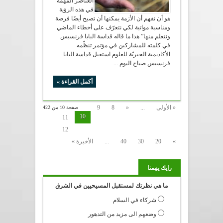
العناصر المهمة
في هذه الرؤية
هو أن نفهم أن الأزمة يمكنها أن تصبح أيضًا فرصة
ومناسبة مواتية لكي نتعرّف على أخطاء الماضي
ونتعلم منها” هذا ما قاله قداسة البابا فرنسيس
في كلمته للمشاركين في مؤتمر تنظّمه
الأكاديمية الحبريّة للعلوم استقبل قداسة البابا
فرنسيس صباح اليوم ...
أكمل القراءة »
« الأولى
...
«
8
9
صفحة 10 من 422
10
11
12
»
20
30
40
...
الأخيرة »
رايك يهمنا
ما هي نظرتك لمستقبل المسيحيين في الشرق
شركاء في السلام
وضعهم الى مزيد من التدهور