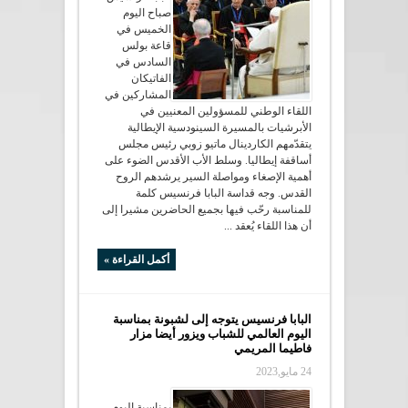
صباح اليوم
الخميس في
قاعة بولس
السادس في
الفاتيكان
المشاركين في
اللقاء الوطني للمسؤولين المعنيين في
الأبرشيات بالمسيرة السينودسية الإيطالية
يتقدّمهم الكاردينال ماتيو زوبي رئيس مجلس
أساقفة إيطاليا. وسلط الأب الأقدس الضوء على
أهمية الإصغاء ومواصلة السير يرشدهم الروح
القدس. وجه قداسة البابا فرنسيس كلمة
للمناسبة رحّب فيها بجميع الحاضرين مشيرا إلى
أن هذا اللقاء يُعقد ...
أكمل القراءة »
البابا فرنسيس يتوجه إلى لشبونة بمناسبة
اليوم العالمي للشباب ويزور أيضا مزار
فاطيما المريمي
24 مايو,2023
بمناسبة اليوم