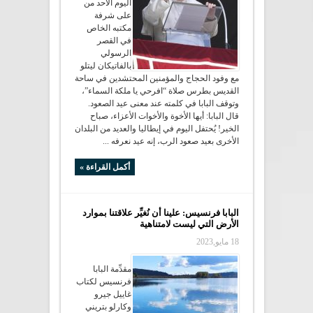
اليوم الأحد من
على شرفة
مكتبه الخاص
في القصر
الرسولي
بالفاتيكان ليتلو
مع وفود الحجاج والمؤمنين المحتشدين في ساحة
القديس بطرس صلاة “افرحي يا ملكة السماء”،
وتوقف البابا في كلمته عند معنى عيد الصعود.
قال البابا: أيها الأخوة والأخوات الأعزاء، صباح
الخير! يُحتفل اليوم في إيطاليا والعديد من البلدان
الأخرى بعيد صعود الرب، إنه عيد نعرفه ...
أكمل القراءة »
البابا فرنسيس: علينا أن نُغيِّر علاقتنا بموارد
الأرض التي ليست لامتناهية
18 مايو,2023
مقدِّمة البابا
فرنسيس لكتاب
غاييل جيرو
وكارلو بتريني