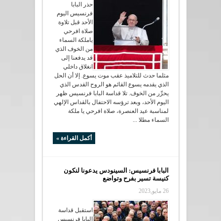
حذر البابا
فرنسيس اليوم
الأحد قبل تلاوة
صلاة افرحي
ياملكة السماء
من الخوف الذي
قد يدفعنا إلى
انغلاق داخلي
مثلما حدث للتلاميذ عقب موت يسوع. إلا أن الحل
الذي يقدمه يسوع القائم هو الروح القدس الذي
يحرِّر من الخوف. تلا قداسة البابا فرنسيس ظهر
اليوم الأحد، وبعد ترؤسه الاحتفال بالقداس الإلهي
لمناسبة عيد العنصرة، صلاة افرحي يا ملكة
السماء مطلا ...
أكمل القراءة »
البابا فرنسيس: السينودس يدعونا لنكون
كنيسة تسير بفرح وتواضع
26 مايو,2023
استقبل قداسة
البابا فرنسيس