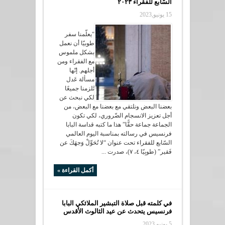
السّابع للفقراء ٢٠٢٣
15 يونيو,2023
“يعلّمنا سفر
طوبيّا أن نعمل
بشكل ملموس
مع الفقراء ومن
أجلهم. إنّها
مسألة عَدل
تُلزمنا جميعًا
لكي نبحث عن
بعضنا البعض ونلتقي مع بعضنا مع البعض، من
أجل تعزيز الانسجام الضّروري، لكي تكون
الجماعة جماعة حقًّا” هذا ما كتبه قداسة البابا
فرنسيس في رسالته بمناسبة اليوم العالمي
السّابع للفقراء تحت عنوان “لا تُحَوِّلْ وَجهَكَ عن
فَقير” (طوبِيّا ٤، ٧)، صدرت ...
أكمل القراءة »
في كلمته قبل صلاة التبشير الملائكي البابا
فرنسيس يتحدث عن عيد الثالوث الأقدس
5 يونيو,2023