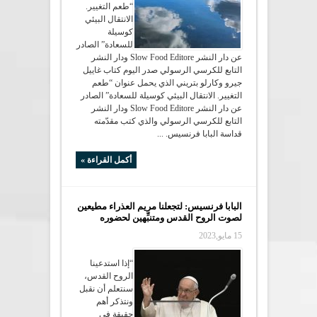
“طعم التغيير.
الانتقال البيئي
كوسيلة
للسعادة” الصادر
عن دار النشر Slow Food Editore ودار النشر
التابع للكرسي الرسولي صدر اليوم كتاب غاييل
جيرو وكارلو بتريني الذي يحمل عنوان “طعم
التغيير. الانتقال البيئي كوسيلة للسعادة” الصادر
عن دار النشر Slow Food Editore ودار النشر
التابع للكرسي الرسولي والذي كتب مقدّمته
قداسة البابا فرنسيس. ...
أكمل القراءة »
البابا فرنسيس: لتجعلنا مريم العذراء مطيعين
لصوت الروح القدس ومتنبِّهين لحضوره
15 مايو,2023
“إذا استدعينا
الروح القدس،
سنتعلم أن نقبل
ونتذكر أهم
حقيقة في