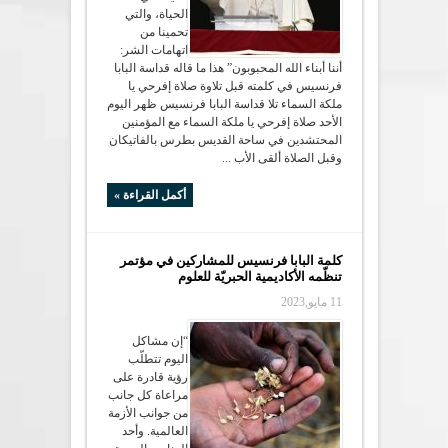
الحياة، والتي
تحمينا من
اتهامات الشر:
أننا أبناء الله المحبوبون” هذا ما قاله قداسة البابا
فرنسيس في كلمته قبل تلاوة صلاة إفرحي يا
ملكة السماء تلا قداسة البابا فرنسيس ظهر اليوم
الأحد صلاة إفرحي يا ملكة السماء مع المؤمنين
المحتشدين في ساحة القديس بطرس بالفاتيكان
وقبل الصلاة ألقى الأب ...
أكمل القراءة »
كلمة البابا فرنسيس للمشاركين في مؤتمر
تنظّمه الأكاديمية الحبريّة للعلوم
11 مايو,2023
“إن مشاكل
اليوم تتطلّب
رؤية قادرة على
مراعاة كل جانب
من جوانب الأزمة
العالمية. وأحد