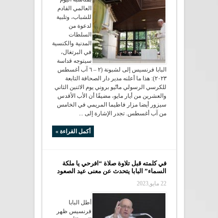
العالمي القادم
للشباب، وتلبية
لدعوة من
السلطات
المدنية والكنسية
في البرتغال،
سيتوجه قداسة
البابا فرنسيس إلى لشبونة (٢ – ٦ آب أغسطس
٢٠٢٣): هذا ما أعلنه مدير دار الصحافة التابعة
للكرسي الرسولي ماتّيو بروني يوم الاثنين الثاني
والعشرين من أيار مايو، مضيفًا أن الأب الأقدس
سيزور أيضا مزار فاطيما المريمي في الخامس
من آب أغسطس. تجدر الإشارة إلى ...
أكمل القراءة »
في كلمته قبل تلاوة صلاة “افرحي يا ملكة
السماء” البابا يتحدث عن معنى عيد الصعود
22 مايو,2023
أطل البابا
فرنسيس ظهر