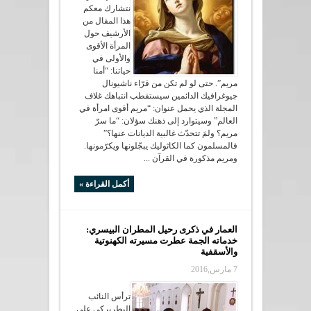
نتشارك معكم
هذا المقال من
الأرشيف حول
المرأة الأقوى
والأولى في
حياتنا: “أمنا
مريم”. حتى لو لم تكن من قرّاء ناشيونال
جيوغرافيك الدائمين سيستقطب انتباهك غلاف
المجلة الذي يحمل عنوان: “مريم أقوى امرأة في
العالم” وسيتوارد إلى ذهنك سؤلان: “ما سرّ
مريم؟ ولمَ تتحدّث غالبية الديانات عنها؟”
فالمسلمون كما الكاثوليك يبجّلونها ويكرّمونها.
ومريم مذكورة في القرآن ...
أكمل القراءة »
العمار في ذكرى رحيل المطران البيسري:
خدماته الجمة عطرت مسيرته الكهنوتية
والأسقفية
7 مارس,2016
ترأس النائب
البطريركي على