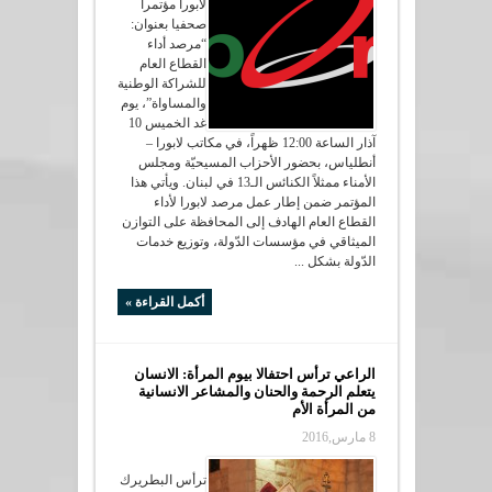
لابورا مؤتمراً
صحفيا بعنوان:
“مرصد أداء
القطاع العام
للشراكة الوطنية
والمساواة”، يوم
غد الخميس 10
آذار الساعة 12:00 ظهراً، في مكاتب لابورا –
أنطلياس، بحضور الأحزاب المسيحيّة ومجلس
الأمناء ممثلاً الكنائس الـ13 في لبنان. ويأتي هذا
المؤتمر ضمن إطار عمل مرصد لابورا لأداء
القطاع العام الهادف إلى المحافظة على التوازن
الميثاقي في مؤسسات الدّولة، وتوزيع خدمات
الدّولة بشكل ...
أكمل القراءة »
الراعي ترأس احتفالا بيوم المرأة: الانسان
يتعلم الرحمة والحنان والمشاعر الانسانية
من المرأة الأم
8 مارس,2016
ترأس البطريرك