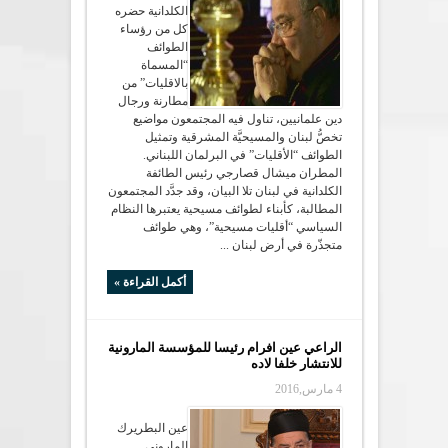
الكلدانية حضره
كل من رؤساء
الطوائف
“المسماة
بالاقليات” من
مطارنة ورجال
دين علمانيين، تناول فيه المجتمعون مواضيع
تخصُّ لبنان والمسيحيَّة المشرقية وتمثيل
الطوائف “الأقليات” في البرلمان اللبناني.
المطران ميشال قصارجي رئيس الطائفة
الكلدانية في لبنان تلا البيان، وقد جدَّد المجتمعون
المطالبة، كأبناء لطوائف مسيحية يعتبرها النظام
السياسي “أقليات مسيحية”، وهي طوائف
متجذّرة في أرض لبنان ...
أكمل القراءة »
الراعي عين افرام رئيسا للمؤسسة المارونية
للانتشار خلفا لاده
4 مارس,2016
عين البطريرك
الماروني