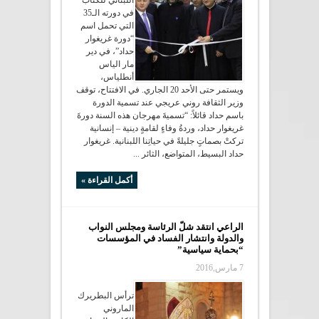
اللبناني للكتاب
في دورته الـ35
التي تحمل اسم
“دورة غريغوار
حداد”، في دير
مار الياس
أنطلياس،
ويستمر حتى الأحد 20 الجاري. في الافتتاح، توقف
وزير الثقافة روني عريجي عند تسمية الدورة
باسم حداد قائلاً: “تسميةَ مهرجان هذه السنة دورةَ
غريغوار حداد، وردةُ وفاءٍ لقامةٍ دينية – إنسانية
تركتْ بصماتٍ جليلةً في حياتِنا اللبنانية. غريغوار
حداد البسيط، المتواضع، الثائر ...
أكمل القراءة »
الراعي انتقد شلّ الرئاسة ومجلس النواب
والدولة وانتشار الفساد في المؤسسات
“بحماية سياسية”
7 مارس,2016
ترأس البطريرك
الماروني