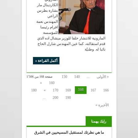
الكاردينال مار
بشارة بطرس
الراعي
المهندس نعمة
افرام رئيسا
للمؤسسة
المارونية للانتشار خلفا للوزير ميشال اده الذي
قدم استقالته، كما عين المهندس شارل الحاج
نائبا له. وطنيّة
أكمل القراءة »
« الأولى
...
140
150
صفحة 168 من 1٬506
«
160
168
180
»
170
169
167
166
...
200
190
الأخيرة »
رايك يهمنا
ما هي نظرتك لمستقبل المسيحيين في الشرق