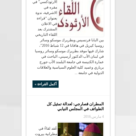
الارثوذكسي” في
مقره في
الاشرفية، ندوة
بعنوان “قراءة
في الاعلان
المشترك بعد
اللقاء التاريخي
بين البابا فرنسيس وبطريرك موسكو وسائر
روسيا كيريل في هافانا في 12 شباط 2016″،
شارك فيها موفد بطريرك موسكو وسائر روسيا
في لبنان الأب الدكتور أرسيني، الباحث في
عمارة الكنيسة في جامعة البلمند الأب جورج
برباري وعميد كلية العلوم السياسية والعلاقات
الدولية في جامعة ...
أكمل القراءة »
المطران قصارجي: لعدالة تمثيل كل
الطوائف في المجلس النيابي
4 مارس,2016
عُقد لقاءٌ في
مطرانية بيروت