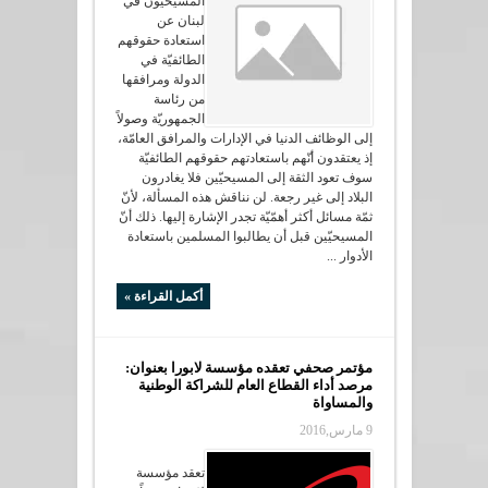
المسيحيّون في
لبنان عن
استعادة حقوقهم
الطائفيّة في
الدولة ومرافقها
من رئاسة
الجمهوريّة وصولاً
إلى الوظائف الدنيا في الإدارات والمرافق العامّة،
إذ يعتقدون أنّهم باستعادتهم حقوقهم الطائفيّة
سوف تعود الثقة إلى المسيحيّين فلا يغادرون
البلاد إلى غير رجعة. لن نناقش هذه المسألة، لأنّ
ثمّة مسائل أكثر أهمّيّة تجدر الإشارة إليها. ذلك أنّ
المسيحيّين قبل أن يطالبوا المسلمين باستعادة
الأدوار ...
أكمل القراءة »
مؤتمر صحفي تعقده مؤسسة لابورا بعنوان:
مرصد أداء القطاع العام للشراكة الوطنية
والمساواة
9 مارس,2016
تعقد مؤسسة