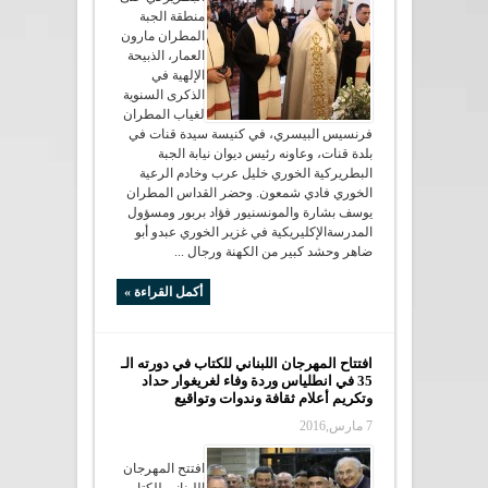
منطقة الجبة
المطران مارون
العمار، الذبيحة
الإلهية في
الذكرى السنوية
لغياب المطران
فرنسيس البيسري، في كنيسة سيدة قنات في
بلدة قنات، وعاونه رئيس ديوان نيابة الجبة
البطريركية الخوري خليل عرب وخادم الرعية
الخوري فادي شمعون. وحضر القداس المطران
يوسف بشارة والمونسنيور فؤاد بربور ومسؤول
المدرسةالإكليريكية في غزير الخوري عبدو أبو
ضاهر وحشد كبير من الكهنة ورجال ...
أكمل القراءة »
افتتاح المهرجان اللبناني للكتاب في دورته الـ
35 في انطلياس وردة وفاء لغريغوار حداد
وتكريم أعلام ثقافة وندوات وتواقيع
7 مارس,2016
افتتح المهرجان