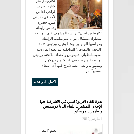
الكاردينال مار
بشارة بطرس
الراعي قداس
الأحد في بكركي
أمس، حضره
وفد من رابطة
“كاريتاس لبنان” برئاسة المشرف على الرابطة
المطران ميشال عون، ضم مكتب الرابطة
ومجلسها الجديدَين ومتطوعين، ورئيس لائحة
“التجذر والنهوض” التوافقية للرابطة المارونية
النقيب انطوان اقليموس وأعضاء اللائحة، ورئيس
الرابطة المارونية في بلجيكا مارون كرم
ومصلّون. وألقى عظة شرح فيها آية “شفاء
المخلّع”. ثم ...
أكمل القراءة »
ندوة للقاء الارثوذكسي في الاشرفية حول
الإعلان المشترك للقاء البابا فرنسيس
وبطريرك موسكو
4 مارس,2016
نظم “اللقاء