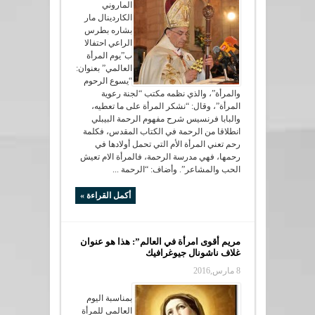
الماروني
الكاردينال مار
بشاره بطرس
الراعي احتفالا
ب”يوم المرأة
العالمي” بعنوان:
“يسوع الرحوم
والمرأة”، والذي نظمه مكتب “لجنة رعوية
المرأة”، وقال: “نشكر المرأة على ما تعطيه،
والبابا فرنسيس شرح مفهوم الرحمة البيبلي
انطلاقا من الرحمة في الكتاب المقدس، فكلمة
رحم تعني المرأة الأم التي تحمل أولادها في
رحمها، فهي مدرسة الرحمة، فالمرأة الام تعيش
الحب والمشاعر”. وأضاف: “الرحمة ...
أكمل القراءة »
مريم أقوى امرأة في العالم”: هذا هو عنوان
غلاف ناشونال جيوغرافيك
8 مارس,2016
بمناسبة اليوم
العالمي للمرأة