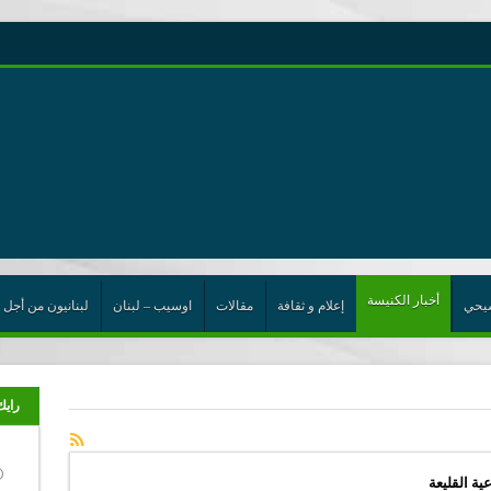
رية حول اللامركزية الموسعة شرط واجب للخروج من حالة الجمود
ن”
ت الإتحاد
رب
أخبار الكنيسة
يحي
إعلام و ثقافة
مقالات
اوسيب – لبنان
لبنانيون من أجل 
رايك
ية القليعة