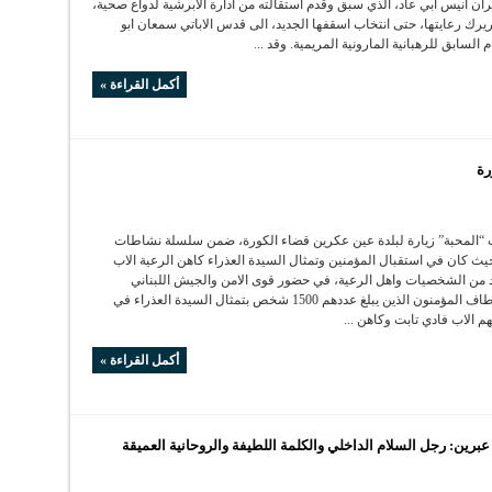
ان انيس ابي عاد، الذي سبق وقدم استقالته من ادارة الابرشية لدواع صحية،
يرك رعايتها، حتى انتخاب اسقفها الجديد، الى قدس الاباتي سمعان ابو
 السابق للرهبانية المارونية المريمية. وقد ...
أكمل القراءة »
رة
“المحبة” زيارة لبلدة عين عكرين قضاء الكورة، ضمن سلسلة نشاطات
يث كان في استقبال المؤمنين وتمثال السيدة العذراء كاهن الرعية الاب
من الشخصيات واهل الرعية، في حضور قوى الامن والجيش اللبناني
والصليب الاحمر. طاف المؤمنون الذين يبلغ عددهم 1500 شخص بتمثال السيدة العذراء في
هم الاب فادي تابت وكاهن ...
أكمل القراءة »
ين: رجل السلام الداخلي والكلمة اللطيفة والروحانية العميقة