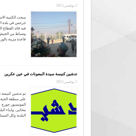
2 نوفمبر,2015
منحت الكتيبة الاس
جرجس في بلدة الق
فيه قائد القطاع ا
وضباط من الجيش و
قاعدة مزينة بالورو
تدشين كنيسة سيدة المعونات في عين عكرين
2 نوفمبر,2015
تم تدشين كنيسة س
على منطقة الجبة 
المونسيور جورج ع
مخاتير، وابناء ال
البلدية وكل المس