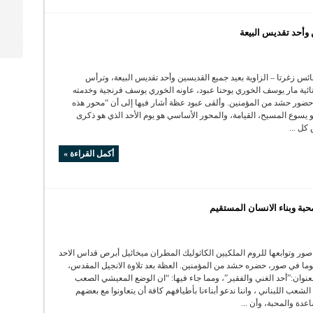
 وأحد تقديس البيعة
س زغرتا – الزاوية بعيد جميع القديسين وأحد تقديس البيعة، وترأس
ائية مار يوسف الخوري يوحنا عبود، عاونه الخوري يوسف فرنجية وخدمته
حضور حشد من المؤمنين. وألقى عبود عظة أشار فيها إلى أن “محور هذه
 يسوع المسيح، القيامة، والمحور الأساسي هو يوم الأحد الذي هو ذكرى
كل ...
أكمل القراءة »
حبة وبناء الانسان المستقيم
ور وتوابعها للروم الملكيين الكاثوليك المطران ميخائيل أبرص قداس الاحد
توما في صور، حضره حشد من المؤمنين. العظة بعد تلاوة الانجيل المقدس،
نوان:”أحد الغني والفقير”، ومما جاء فيها: “ان الوضع المعيشي الصعب
شعب اللبناني ، واننا ندعو أبناءنا بأطيافهم كافة أن يتعاونوا مع بعضهم
دة والمحبة، وأن ...