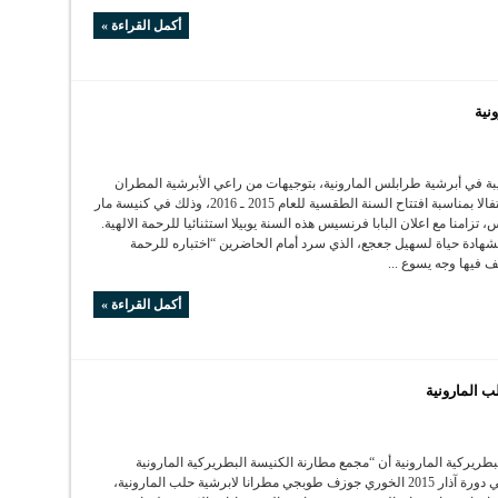
أكمل القراءة »
نية
ة في أبرشية طرابلس المارونية، بتوجيهات من راعي الأبرشية المطران
جورج بو جودة، احتفالا بمناسبة افتتاح السنة الطقسية للعام 2015 ـ 2016، وذلك في كنيسة مار
زامنا مع اعلان البابا فرنسيس هذه السنة يوبيلا استثنائيا للرحمة الالهية.
بشهادة حياة لسهيل جعجع، الذي سرد أمام الحاضرين “اختباره للرحمة
شف فيها وجه يسوع ...
أكمل القراءة »
 المارونية
بطريركية المارونية أن “مجمع مطارنة الكنيسة البطريركية المارونية
المقدس انتخب في دورة آذار 2015 الخوري جوزف طوبجي مطرانا لابرشية حلب المارونية،