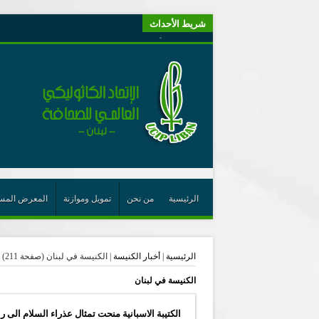
شريط الأحداث
“لبنانيون من أجل الكيان” (اتحاد اورا) : طرح رئيس الجمهو
“الوحدة في التعدّد: إعادة بناء الديمقراطيّة التوافقيّة في لبنا
يتبع في معنى الأعجوبة
ترشيح أسعد جوان لجائزة نوبل يعزّز تثبيت
احتفالات عيد القديس شربل تتواصل في بقاعكفرا…
رئيسة أوسيب لبنان تلتقي غبطة البطريرك وتطلع على نشاطا
الراعي: القديس شربل هو الزرع الجيد الذي أثمر في حقل ال
الأعجوبة في المسيحيّة: معنًى وحدًّا
الرئيسية
من نحن
تمويل وموازنة
المعرض المس
من يختصر الله يجعل الدين خطرًا
لقاء إعلامي لمكتب راعوية الشبيبة- بكركي
الرئيسية
|
أخبار الكنيسة
|
الكنيسة في لبنان
(صفحة 211)
أيّ عيش مشترك نريد؟
الكنيسة في لبنان
الكتيبة الاسبانية منحت تمثال عذراء السلام الى رع