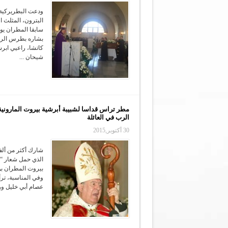
ودعت البطريركية ا
البترون، المثلث ا
سابقا المطران يو
بشاره بطرس الراع
كاتشا، راعيي ابر
شيحان ...
مطر تراس قداسا لشبيبة أبرشية بيروت الماروني
الرب في العائلة
30 أكتوبر,2015
شارك أكثر من ألف
الذي حمل شعار “و
بيروت المطران بو
وفي المناسبة، تر
عصام أبي خليل ور