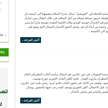
بانية العاملة في “اليونيفيل” تمثال عذراء السلام شفيعهتا الى كنيسة مار
ليعة عربون صداقة وصلاة من اجل السلام، في خلال احتفال ديني شارك
لشرقي الجنرال خوسيه كوندي وقائد الكتيبة المقدم خوسيه ماريا مارتينيز
حشد من أبناء الرعية. وحمل الجنود الاسبان التمثال الذي وضع على
د الى الكنيسة ...
ive
أكمل القراءة »
إعلا
يدة المعونات في عين عكرين في احتفال ترأسه النائب البطريكي العام
المطران مارون العمار، عاونه كاهن البلدة، الخوري جورج يوسف،
بود، ولفيف من الاباء، في حضور النائب فادي كرم، رئيس بلدية عين عكرين،
بلدة. قبل الاحتفال، القى الخوري يوسف كلمة رحب فيها بالحضور، وشكر
اهمين والمتبرعين وخص بالشكر ...
أكمل القراءة »