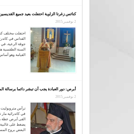
كنائس زغرتا الزاوية احتفلت بعيد جميع القديسين
2 نوفمبر,2015
احتفلت مختلف كنائ
القداس في كاتدرت
جوقة الرعية، في 
السنة الطقسية هو
القيامة وهو أساس 
أبرص: دور العبادة يجب أن تبشر دائما برسالة الم
2 نوفمبر,2015
ترأس متروبوليت ص
في كاتدرائية مار 
القى أبرص عظة بع
يضغط على غالبية ال
البعض بروح المساع