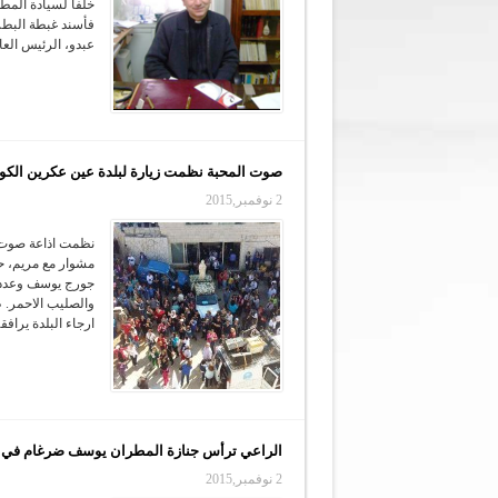
خلفا لسيادة المطر
فأسند غبطة البطر
عبدو، الرئيس العام
صوت المحبة نظمت زيارة لبلدة عين عكرين الكو
2 نوفمبر,2015
نظمت اذاعة صوت 
مشوار مع مريم، ح
جورج يوسف وعدد 
ارجاء البلدة يرافق
الراعي ترأس جنازة المطران يوسف ضرغام في عبر
2 نوفمبر,2015