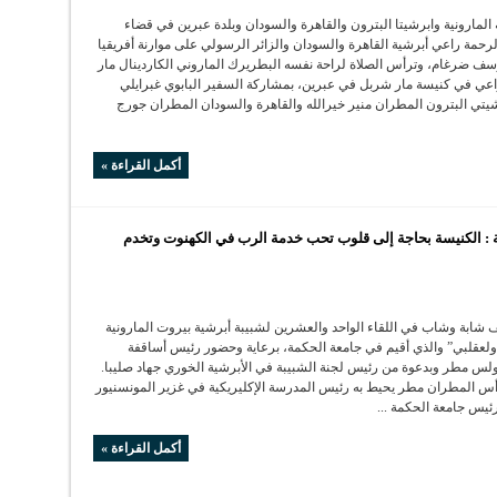
لمارونية وابرشيتا البترون والقاهرة والسودان وبلدة عبرين في قضاء
لرحمة راعي أبرشية القاهرة والسودان والزائر الرسولي على موارنة أفريقيا
سف ضرغام، وترأس الصلاة لراحة نفسه البطريرك الماروني الكاردينال مار
ي في كنيسة مار شربل في عبرين، بمشاركة السفير البابوي غبرايلي
شيتي البترون المطران منير خيرالله والقاهرة والسودان المطران جورج
أكمل القراءة »
ة : الكنيسة بحاجة إلى قلوب تحب خدمة الرب في الكهنوت وتخدم
 شابة وشاب في اللقاء الواحد والعشرين لشبيبة أبرشية بيروت المارونية
لعقلبي” والذي أقيم في جامعة الحكمة، برعاية وحضور رئيس أساقفة
لس مطر وبدعوة من رئيس لجنة الشبيبة في الأبرشية الخوري جهاد صليبا.
أس المطران مطر يحيط به رئيس المدرسة الإكليريكية في غزير المونسنيور
ئيس جامعة الحكمة ...
أكمل القراءة »