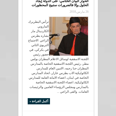
الحوار البيان الختامي: على الدولة إيجاد
الحلول وإلا فالضرورات ستبيح المحظورات
26 مارس,2018
ترأس البطريرك
الماروني
الكاردينال مار
بشاره بطرس
الراعي الاجتماع
التربوي الثاني
في بكركي، في
حضور رئيس
اللجنة الاسقفية لوسائل الاعلام المطران بولس
مطر، رئيس اللجنة الاسقفية الخاصة بالمدارس
المطران حنا رحمه، الامين العام للمدارس
الكاثوليكية الاب بطرس عازار، اتحاد المدارس
الخاصة في لبنان، اعضاء الامانة العامة للمدارس
الكاثوليكية، اعضاء اللجنة الاسقفية الخاصة
بالمدارس ومجلس الرؤساء العامين والرئيسات
العامات. والقى الراعي ...
أكمل القراءة »