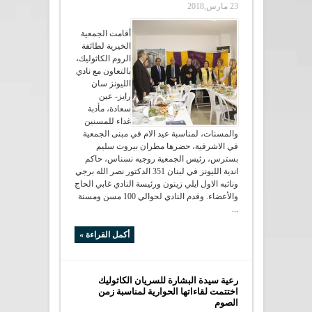
23 مارس,2018
أقامت الجمعية
الخيرية لطائفة
الروم الكاثوليك،
بالتعاون مع نادي
الليونز سان
رايز- عين
سعادة، مأدبة
غداء للمسنين
والمسنات، لمناسبة عيد الام في مبنى الجمعية
في الاشرفية، حضرها مطران بيروت سليم
بسترس، رئيس الجمعية روجيه نسناس، حاكم
اندية الليونز في لبنان 351 الدكتور نصر الله برجي
ونائبه الاول ايلي زينون ورئيسة النادي غابي الحاج
والأعضاء. وقدم النادي لحوالي 100 مسن ومسنة
...
أكمل القراءة »
رعية سيدة البشارة للسريان الكاثوليك
اختتمت لقاءاتها الحوارية لمناسبة زمن
الصوم