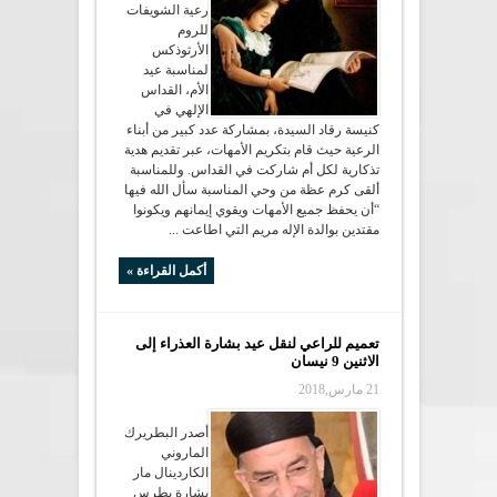
رعية الشويفات
للروم
الأرثوذكس
لمناسبة عيد
الأم، القداس
الإلهي في
كنيسة رقاد السيدة، بمشاركة عدد كبير من أبناء
الرعية حيث قام بتكريم الأمهات، عبر تقديم هدية
تذكارية لكل أم شاركت في القداس. وللمناسبة
ألقى كرم عظة من وحي المناسبة سأل الله فيها
“أن يحفظ جميع الأمهات ويقوي إيمانهم ويكونوا
مقتدين بوالدة الإله مريم التي اطاعت ...
أكمل القراءة »
تعميم للراعي لنقل عيد بشارة العذراء إلى
الاثنين 9 نيسان
21 مارس,2018
أصدر البطريرك
الماروني
الكاردينال مار
بشارة بطرس