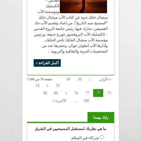
القدس –
الكسليك
ومؤسسة الأب
ميشال حايك ندوة عن كتاب الأب ميشال حايك
“المسيح سيد التاريخ”، من إعداد وتقديم الأب جاد
القصيفي، شارك فيها رئيس جامعة الروح القدس
– الكسليك الأب البروفسور جورج حبيقة، ورئيس
مؤسسة الأب ميشال الحايك ناجي الحايك،
وأدارها الأب أنطوان عوكر، وحضرها عدد من
الشخصيات الدينية والثقافية والتربوية ...
أكمل القراءة »
« الأولى
...
50
60
صفحة 76 من 1٬506
74
«
70
76
90
80
»
78
77
75
100
...
الأخيرة »
رايك يهمنا
ما هي نظرتك لمستقبل المسيحيين في الشرق
شركاء في السلام