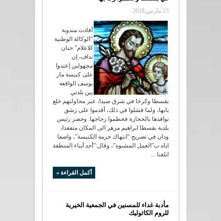
23 مارس,2018
أفادت مندوبة
“الوكالة الوطنية
للاعلام” حنان
نداف، إن
مجهولين إعتدوا
على كنيسة مار
يوسف الواقعة
بين بلدتي
بقسطا وكرخا في شرق صيدا، عبر محاولتهم خلع
بابها، ولما فشلوا في ذلك، أقدموا على رشق
نوافذها بالحجارة فحطموا زجاجها. وحضر رئيس
بلدية بقسطا ابراهيم مزهر الى المكان متفقدا،
ودان في تصريح “انتهاك حرمة الكنيسة”، واصفا
اياه ب”العمل المشبوه”، وقال:”أحد أبناء المنطقة
ابلغنا ...
أكمل القراءة »
مأدبة غداء للمسنين في الجمعية الخيرية
للروم الكاثوليك