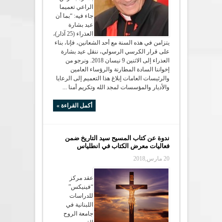
الراعي تعميما
جاء فيه: “بما أن
عيد بشارة
العذراء (25 آذار)،
يتزامن في هذه السنة مع أحد الشعانين، فإنا، بناء
على قرار الكرسي الرسولي، ننقل عيد بشارة
العذراء إلى الاثنين 9 نيسان 2018. ونرجو من
إخواننا السادة المطارنة والرؤساء العامين
والرئيسات العامات إبلاغ هذا التعميم إلى الرعايا
والأديار والمؤسسات لمجد الله وتكريم أمنا ...
أكمل القراءة »
ندوة عن كتاب المسيح سيد التاريخ ضمن
فعاليات معرض الكتاب في انطلياس
20 مارس,2018
عقد مركز
“فينيكس”
للدراسات
اللبنانية في
جامعة الروح