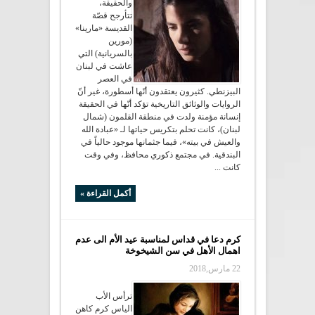
والحقيقة،
تتأرجح قصّة
القديسة «مارينا»
(مورين
بالسريانية) التي
عاشت في لبنان
في العصر
البيزنطي. كثيرون يعتقدون أنّها أسطورة، غير أنّ
الروايات والوثائق التاريخية تؤكد أنّها في الحقيقة
إنسانة مؤمنة ولدت في منطقة القلمون (شمال
لبنان)، كانت تحلم بتكريس حياتها لـ «عبادة الله
والعيش في بيته»، فيما جثمانها موجود حالياً في
البندقية. في مجتمع ذكوري محافظ، وفي وقت
كانت ...
أكمل القراءة »
كرم دعا في قداس لمناسبة عيد الأم الى عدم
اهمال الأهل في سن الشيخوخة
22 مارس,2018
ترأس الأب
الياس كرم كاهن