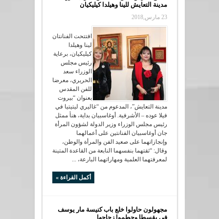
مدينة التعايش للينا وهيلدا كيليكيان
23 مارس,2018
افتتحت الفنانتان
لينا وهيلدا
كيليكيان، برعاية
رئيس مجلس
الوزراء سعد
الحريري، معرضا
للفن المقدس
بعنوان “بيروت
مدينة التعايش”، المدعوم من “غاليري ليتيتيا في
فيلا عوده – الأشرفية. أوغاسبيان بداية، هنأ ممثل
رئيس مجلس الوزراء وزير الدولة لشؤون المرأة
جان أوغاسبيان الفنانتين على أعمالهما
وإنجازاتهما على صعيد الفن والمرأة والوطن،
وقال: “ثقتهما بنفسهما النابعة من القاعدة المتينة
لمعرفتهما العلمية ومهاراتهما البارعة، ...
أكمل القراءة »
مجهولون حاولوا خلع باب كنيسة مار يوسف
في بقسطا وحطموا زجاجها