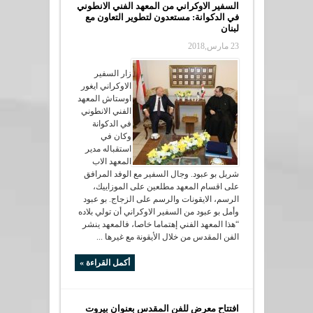
السفير الاوكراني من المعهد الفني الانطوني
في الدكوانة: مستعدون لتطوير التعاون مع
لبنان
23 مارس,2018
زار السفير
الاوكراني ايغور
اوستاش المعهد
الفني الانطوني
في الدكوانة
وكان في
استقباله مدير
المعهد الاب
شربل بو عبود. وجال السفير مع الوفد المرافق
على اقسام المعهد مطلعين على الموزاييك،
الرسم، الايقونات والرسم على الزجاج. بو عبود
وأمل بو عبود من السفير الاوكراني أن تولي بلاده
“هذا المعهد الفني إهتماما خاصا، فالمعهد ينشر
الفن المقدس من خلال الأيقونة مع غيرها ...
أكمل القراءة »
افتتاح معرض للفن المقدس بعنوان بيروت