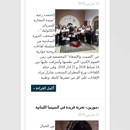
23 مارس,2018
إختتمت رعية
“سيدة البشارة
للسريان
الكاثوليك” –
المتحف، الدورة
السادسة من
سلسلة لقاءات
روحية حوارية
عن “الصمت والإصغاء” المخصصة في زمن
الصوم الكبير، التي نظمتها وأشرفت عليها بين
14 شباط 2018 و 21 آذار 2018. وفي ختام
اللقاءات وزع المطران المنتخب شارل مراد،
الإفادات على كل من حضرها كاملة. وطنية
أكمل القراءة »
«مورين» تجربة فريدة في السينما اللبنانية
22 مارس,2018
بين الخيال