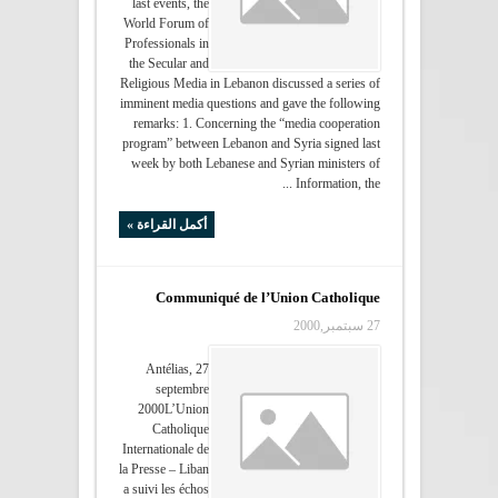
last events, the
World Forum of
Professionals in
the Secular and
Religious Media in Lebanon discussed a series of
imminent media questions and gave the following
remarks: 1. Concerning the “media cooperation
program” between Lebanon and Syria signed last
week by both Lebanese and Syrian ministers of
Information, the ...
أكمل القراءة »
Communiqué de l’Union Catholique
27 سبتمبر,2000
Antélias, 27
septembre
2000L’Union
Catholique
Internationale de
la Presse – Liban
a suivi les échos