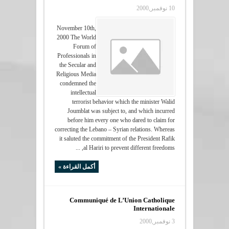
10 نوفمبر,2000
November 10th,
2000 The World
Forum of
Professionals in
the Secular and
Religious Media
condemned the
intellectual
terrorist behavior which the minister Walid
Joumblat was subject to, and which incurred
before him every one who dared to claim for
correcting the Lebano – Syrian relations. Whereas
it saluted the commitment of the President Rafik
al Hariri to prevent different freedoms, ...
أكمل القراءة »
Communiqué de L’Union Catholique
Internationale
3 نوفمبر,2000