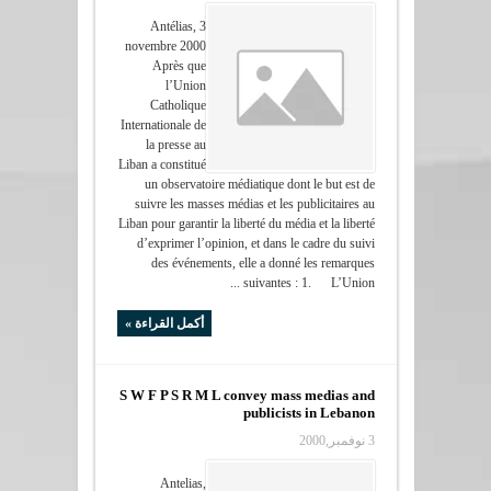
Antélias, 3
novembre 2000
Après que
l’Union
Catholique
Internationale de
la presse au
Liban a constitué
un observatoire médiatique dont le but est de
suivre les masses médias et les publicitaires au
Liban pour garantir la liberté du média et la liberté
d’exprimer l’opinion, et dans le cadre du suivi
des événements, elle a donné les remarques
suivantes : 1. L’Union ...
أكمل القراءة »
S W F P S R M L convey mass medias and
publicists in Lebanon
3 نوفمبر,2000
Antelias,