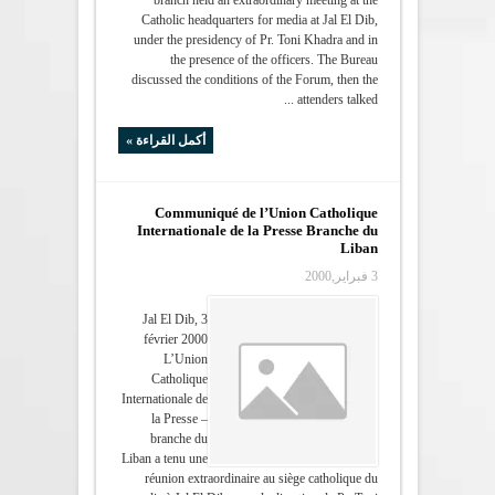
branch held an extraordinary meeting at the
Catholic headquarters for media at Jal El Dib,
under the presidency of Pr. Toni Khadra and in
the presence of the officers. The Bureau
discussed the conditions of the Forum, then the
attenders talked ...
أكمل القراءة »
Communiqué de l’Union Catholique
Internationale de la Presse Branche du
Liban
3 فبراير,2000
Jal El Dib, 3
février 2000
L’Union
Catholique
Internationale de
la Presse –
branche du
Liban a tenu une
réunion extraordinaire au siège catholique du