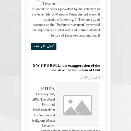
– Lebanon
followed the echoes provoked by the statement of
the Assembly of Maronite Patriarchs last week. It
noticed the following: 1. The intensity of
reactions on the “frankness statement” expressed
the importance of what was said in this statement
before all Lebanese communities. It ...
أكمل القراءة »
S W F P S R M L: the exaggeration of the
funeral at the mountain of Dibl
3 فبراير,2000
Jal El Dib,
February 3rd,
2000 The World
Forum of
Professionals in
the Secular and
Religious Media
– Lebanese