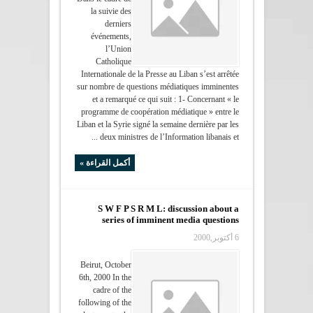
la suivie des
derniers
événements,
l’Union
Catholique
Internationale de la Presse au Liban s’est arrêtée
sur nombre de questions médiatiques imminentes
et a remarqué ce qui suit : 1- Concernant « le
programme de coopération médiatique » entre le
Liban et la Syrie signé la semaine dernière par les
deux ministres de l’Information libanais et ...
أكمل القراءة »
S W F P S R M L: discussion about a
series of imminent media questions
6 أكتوبر,2000
Beirut, October
6th, 2000 In the
cadre of the
following of the