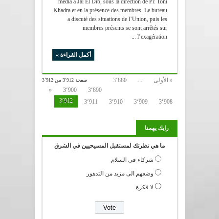
media à Jal El Dib, sous la direction de Pr. Toni
Khadra et en la présence des membres. Le bureau
a discuté des situations de l’Union, puis les
membres présents se sont arrêtés sur
l’exagération ...
أكمل القراءة »
« الأولى
...
3٬880
صفحة 3٬912 من 3٬912
«
3٬900
3٬890
3٬912
3٬911
3٬910
3٬909
3٬908
رايك يهمنا
ما هي نظرتك لمستقبل المسيحيين في الشرق
شركاء في السلام
وضعهم الى مزيد من التدهور
لا فكرة