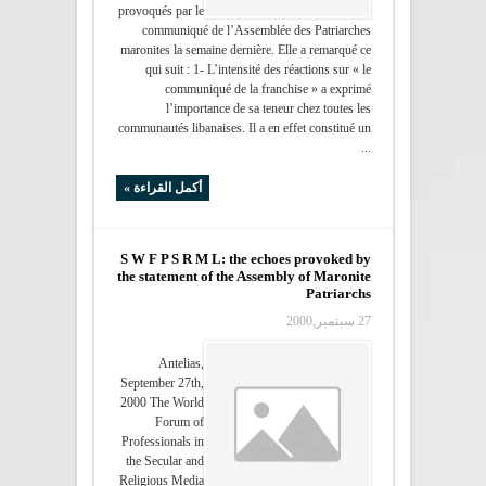
provoqués par le
communiqué de l’Assemblée des Patriarches
maronites la semaine dernière. Elle a remarqué ce
qui suit : 1- L’intensité des réactions sur « le
communiqué de la franchise » a exprimé
l’importance de sa teneur chez toutes les
communautés libanaises. Il a en effet constitué un
...
أكمل القراءة »
S W F P S R M L: the echoes provoked by
the statement of the Assembly of Maronite
Patriarchs
27 سبتمبر,2000
Antelias,
September 27th,
2000 The World
Forum of
Professionals in
the Secular and
Religious Media