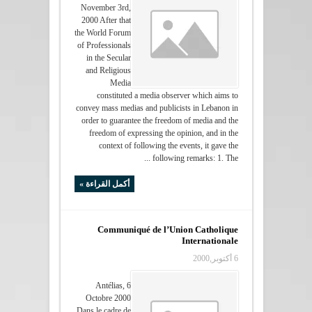
November 3rd,
2000 After that
the World Forum
of Professionals
in the Secular
and Religious
Media
constituted a media observer which aims to
convey mass medias and publicists in Lebanon in
order to guarantee the freedom of media and the
freedom of expressing the opinion, and in the
context of following the events, it gave the
following remarks: 1. The ...
أكمل القراءة »
Communiqué de l’Union Catholique
Internationale
6 أكتوبر,2000
Antélias, 6
Octobre 2000
Dans le cadre de