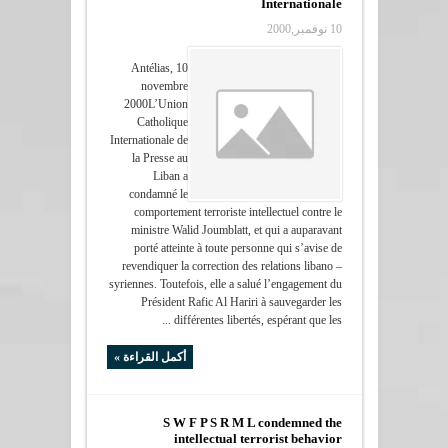
Internationale
10 نوفمبر,2000
Antélias, 10
novembre
2000L’Union
Catholique
Internationale de
la Presse au
Liban a
condamné le
comportement terroriste intellectuel contre le
ministre Walid Joumblatt, et qui a auparavant
porté atteinte à toute personne qui s’avise de
revendiquer la correction des relations libano –
syriennes. Toutefois, elle a salué l’engagement du
Président Rafic Al Hariri à sauvegarder les
différentes libertés, espérant que les ...
أكمل القراءة »
S W F P S R M L condemned the
intellectual terrorist behavior