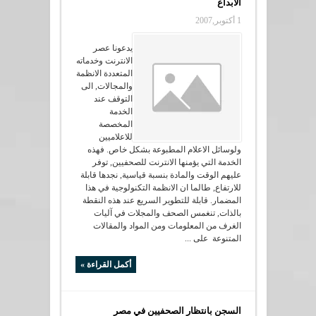
الابداع
1 أكتوبر,2007
يدعونا عصر
الانترنت وخدماته
المتعددة الانظمة
والمجالات, الى
التوقف عند
الخدمة
المخصصة
للاعلاميين
ولوسائل الاعلام المطبوعة بشكل خاص. فهذه
الخدمة التي يؤمنها الانترنت للصحفيين, توفر
عليهم الوقت والمادة بنسبة قياسية, نجدها قابلة
للارتفاع, طالما ان الانظمة التكنولوجية في هذا
المضمار. قابلة للتطوير السريع عند هذه النقطة
بالذات, تنغمس الصحف والمجلات في آليات
الغرف من المعلومات ومن المواد والمقالات
المتنوعة على ...
أكمل القراءة »
السجن بانتظار الصحفيين في مصر