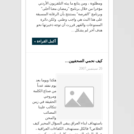
ومطلوبة ، ومن يتابع ما يبثه التلفزيون الأردني
مؤخرا من خلال برنامج "رمضان معنا أحلى"
وبرنامج "الفرصة" يستنتج بأن الرقابة المسبقة
على هذا البث هي واجب وطني. ولكن دائرة
الممنوعات والقهر قررت أن توجه ذخيرتها نحو
هدف آخر لم يشكل ...
أكمل القراءة »
كيف نحمي الصحفيين…
26 سبتمبر,2007
هكذا ويوما بعد
يوم نفقد عدداً
من صناع الكلمة
ومروجي
الحقيقة في زمن
تتكالب علينا
المصائب
والمحن
باستهداف ابناء العراق يبقى السؤال المحير كيف
الخلاص؟ فالكل مستهدف. الكفاءات العراقية ،