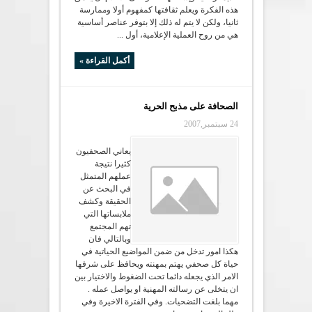
هذه الفكرة ويعلم ثقافتها كمفهوم أولا وممارسة
ثانيا، ولكن لا يتم له ذلك إلا بتوفر عناصر أساسية
هي من روح العملية الإعلامية، أول ...
أكمل القراءة »
الصحافة على مذبح الحرية
24 سبتمبر,2007
يعاني الصحفيون
كثيرا نتيجة
عملهم المتمثل
في البحث عن
الحقيقة وكشف
ملابساتها التي
تهم المجتمع
وبالتالي فان
هكذا امور تدخل من ضمن المواضيع الحياتية في
حياة كل صحفي يهتم بمهنته ويحافظ على شرفها
الامر الذي يجعله دائما تحت الضغوط والاختيار بين
ان يتخلى عن رسالته المهنية او يواصل عمله .
مهما بلغت التضحيات. وفي الفترة الاخيرة وفي