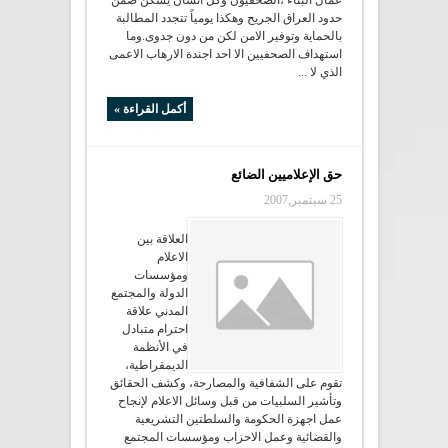
عمال البناء ،الصحفيون وكل انسان يسكن ضمن
حدود العراق الجريح وهكذا يومياً تتجدد المطالبة
بالحماية وتوفير الامن لكن من دون جدوى.وما
استهداف الصحفيين الا احد اجندة الارهاب الاعمى
الذي لا ...
أكمل القراءة »
حق الإعلاميين الضائع
25 سبتمبر,2007
العلاقة بين
الاعلام
ومؤسسات
الدولة والمجتمع
المدني علاقة
احترام متبادل
في الأنظمة
الديمقراطية،
تقوم على الشفافية والمصارحة، وكشف الحقائق
وتأشير السلبيات من قبل وسائل الاعلام لإنجاح
عمل اجهزة الحكومة والسلطتين التشريعية
والقضائية وعمل الاحزاب ومؤسسات المجتمع