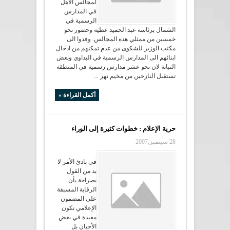
لمجالس الاهل
في المدارس
الرسمية في
الشمال برئاسة عبد الحميد عطية وحضور نحو
خمسين من ممثلي هذه المجالس. وفدوا الى
مكتب الوزير للشكوى من عدم تمكنهم من ادخال
ابنائهم الى المدارس الرسمية في البداوي وبعض
التبانة لان نحو عشر مدارس رسمية في المنطقة
تستقبل النازحين من مخيم نهر ...
أكمل القراءة »
حرية الإعلام : خطوات كثيرة إلى الوراء
28 سبتمبر,2007
في بادئ الأمر لا
بد من القول
بصراحة بأن
الرقابة المسبقة
على المضمون
الإعلامي تكون
مفيدة في بعض
الأحيان بل