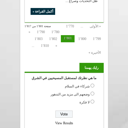
ظل التحديات وصراع ...
أكمل القراءة »
« الأولى
...
1٬770
صفحة 1٬801 من 1٬817
«
1٬790
1٬780
1٬801
1٬803
1٬802
1٬800
1٬799
...
1٬810
»
الأخيرة »
رايك يهمنا
ما هي نظرتك لمستقبل المسيحيين في الشرق
شركاء في السلام
وضعهم الى مزيد من التدهور
لا فكرة
View Results