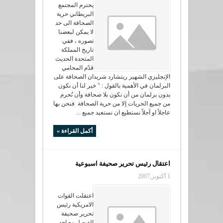
يحترم المجتمع
البريطاني حرية
الصحافة الى حد
لا يمكن لبعضنا
تصوره ، ففي
تاريخ المملكة
المتحدة الحديث
قدّم المحامي
الإنجليزي الشهير ريتشارد شريدان الصحافة على
البرلمان في الأهمية بالقول : " خير لنا أن نكون
بدون برلمان من أن نكون بلا صحافة وأن نُحرم
من جميع الحريات إلا من حرية الصحافة فنحن بها
عاجلاً او آجلاً نستطيع ان نستعيد جميع ...
أكمل القراءة »
اعتقال رئيس تحرير صحيفة اسبوعية
1 أكتوبر,2007
اعتقلت القوات
الامريكية رئيس
تحرير صحيفة
الفيصل مع احد