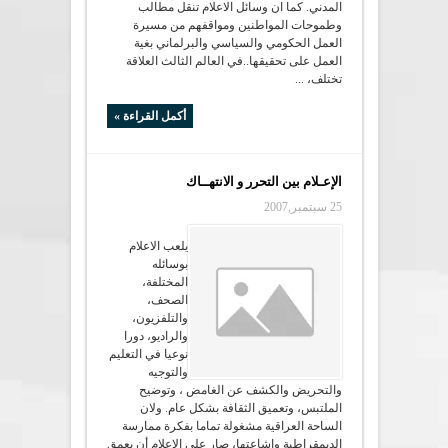
المدني. كما ان وسائل الاعلام تنقل مطالب
وطموحات المواطنين ومواقفهم من مسيرة
العمل الحكومي والسياسي والبرلماني بغية
العمل على تحقيقها..في العالم الثالث العلاقة
تختلف، ...
أكمل القراءة »
الإعـلام بين التحرر و الانتهــاك
25 سبتمبر,2007
يلعب الاعلام
بوسائله
المختلفة،
الصحف،
والتلفزيون،
والراديو، دورا
نوعيا في التعليم
والتوجيه
والتحريض والكشف عن الغامض ، وتوضيح
الملتبس، وتعميق الثقافة بشكل عام. ولان
الساحة العراقية مشغولة تماما بفكرة ممارسة
الديمقراطية وإشاعتها، صار على الاعلام أن يعمق