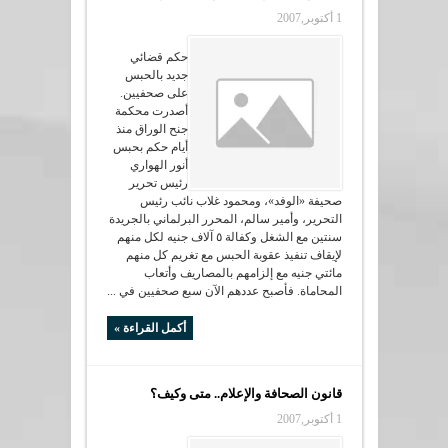
1 أكتوبر,2007
حكم قضائي
جديد بالحبس
على صحفيين.
أصدرت محكمة
جنح الوراق منذ
أيام حكم بحبس
أنور الهواري
رئيس تحرير
صحيفة «الوفد»، ومحمود غلاب نائب رئيس
التحرير، وأمير سالم، المحرر البرلماني بالجريدة
سنتين مع الشغل وكفالة ٥ آلاف جنيه لكل منهم
لإيقاف تنفيذ عقوبة الحبس مع تغريم كل منهم
مائتي جنيه مع إلزامهم بالمصاريف وأتعاب
المحاماة. فأصبح عددهم الآن سبع صحفيين في ...
أكمل القراءة »
قانون الصحافة والإعلام.. متى وكيف؟
1 أكتوبر,2007