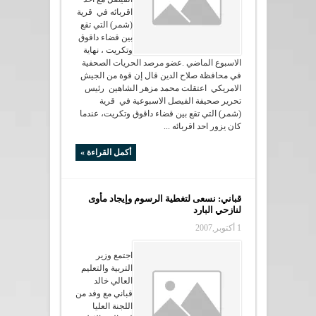
اقربائه في قرية
(شمر) التي تقع
بين قضاء داقوق
وتكريت ، نهاية
الاسبوع الماضي .عضو مرصد الحريات الصحفية
في محافظة صلاح الدين قال إن قوة من الجيش
الامريكي اعتقلت محمد مزهر الشاهين رئيس
تحرير صحيفة الفيصل الاسبوعية في قرية
(شمر) التي تقع بين قضاء داقوق وتكريت، عندما
كان يزور احد اقربائه ...
أكمل القراءة »
قباني: نسعى لتغطية الرسوم وإيجاد مأوى
لنازحي البارد
1 أكتوبر,2007
اجتمع وزير
التربية والتعليم
العالي خالد
قباني مع وفد من
اللجنة العليا