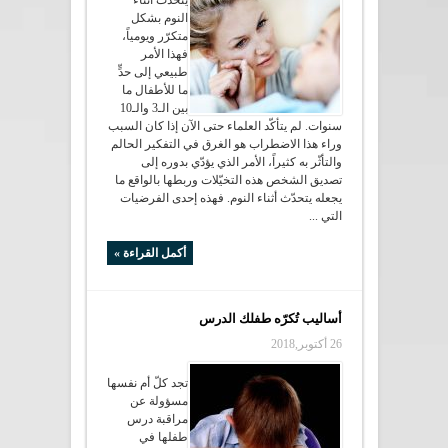
يتحدّث أثناء
النوم بشكل
متكرّر ويومياً،
فهذا الأمر
طبيعي إلى حدٍّ
ما للأطفال ما
بين الـ3 والـ10
سنوات. لم يتأكّد العلماء حتى الآن إذا كان السبب
وراء هذا الاضطراب هو الغرق في التفكير الحالم
والتأثّر به كثيراً، الأمر الذي يؤدّي بدوره إلى
تصديق الشخص هذه التخيّلات وربطها بالواقع ما
يجعله يتحدّث أثناء النوم. فهذه إحدى الفرضيات
التي ...
أكمل القراءة »
أساليب تُكرّه طفلك الدرس
26 أكتوبر,2018
تجد كلّ أم نفسها
مسؤولة عن
مراقبة درس
طفلها في