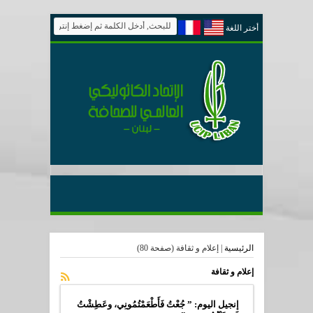
أختر اللغة
الرئيسية
|
إعلام و ثقافة
(صفحة 80)
إعلام و ثقافة
إنجيل اليوم: ” جُعْتُ فَأَطْعَمْتُمُونِي، وعَطِشْتُ