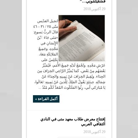
فَسَقَيْتُمُونِي…”
29 أكتوبر,2018
انجيل القدّيس
متّى ٢٥ / ٣١ – ٤٦
قالَ الربُّ يَسوع:
«مَتَى جَاءَ ٱبْنُ
الإِنْسَانِ في
مَجْدِهِ، وجَمِيعُ
المَلائِكَةِ مَعَهُ،
يَجْلِسُ على
عَرْشِ مَجْدِهِ. وتُجْمَعُ لَدَيْهِ جَمِيعُ الأُمَم، فَيُمَيِّزُ
بَعْضَهُم مِنْ بَعْض، كَمَا يُمَيِّزُ الرَّاعِي الخِرَافَ مِنَ
الجِدَاء. ويُقِيمُ الخِرَافَ عَنْ يَمِينِهِ وَالجِدَاءَ عَنْ
شِمَالِهِ. حِينَئِذٍ يَقُولُ المَلِكُ لِلَّذينَ عَنْ يَمِينِهِ: تَعَالَوا،
يَا مُبَارَكي أَبي، رِثُوا المَلَكُوتَ المُعَدَّ لَكُم مُنْذُ ...
أكمل القراءة »
إفتتاح معرض طلاب معهد متى في النادي
الثقافي العربي
29 أكتوبر,2018