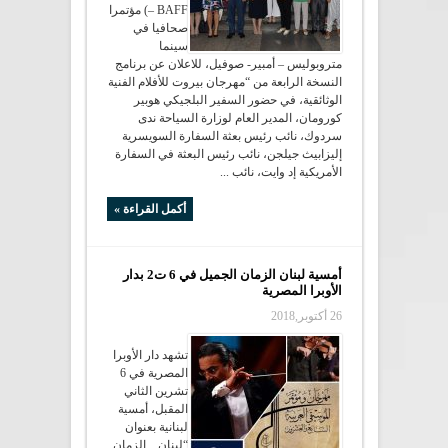
– BAFF) مؤتمرا
صحافيا في
سينما
متروبوليس – أمبير- صوفيل، للاعلان عن برنامج
النسخة الرابعة من “مهرجان بيروت للأفلام الفنية
الوثائقية، في حضور السفير البلجيكي هوبير
كورومان، المدير العام لوزارة السياحة ندى
سردوك، نائب رئيس بعثة السفارة السويسرية
إليزابيث جيلجن، نائب رئيس البعثة في السفارة
الأمريكية إد وايت، نائب ...
أكمل القراءة »
أمسية لبنان الزمان الجميل في 6 ت2 بدار
الأوبرا المصرية
26 أكتوبر,2018
تشهد دار الأوبرا
المصرية في 6
تشرين الثاني
المقبل، أمسية
لبنانية بعنوان
“لبنان…الزمان