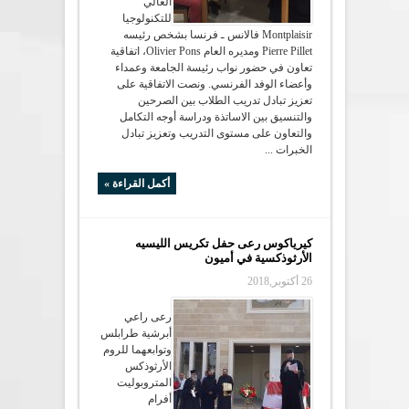
العالي
للتكنولوجيا
Montplaisir فالانس ـ فرنسا بشخص رئيسه
Pierre Pillet ومديره العام Olivier Pons، اتفاقية
تعاون في حضور نواب رئيسة الجامعة وعمداء
وأعضاء الوفد الفرنسي. ونصت الاتفاقية على
تعزيز تبادل تدريب الطلاب بين الصرحين
والتنسيق بين الاساتذة ودراسة أوجه التكامل
والتعاون على مستوى التدريب وتعزيز تبادل
الخبرات ...
أكمل القراءة »
كيرياكوس رعى حفل تكريس الليسيه
الأرثوذكسية في أميون
26 أكتوبر,2018
رعى راعي
أبرشية طرابلس
وتوابعهما للروم
الأرثوذكس
المتروبوليت
أفرام