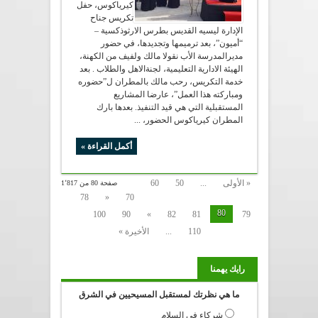
كيرياكوس، حفل
تكريس جناح
الإدارة ليسيه القديس بطرس الارثوذكسية –
“أميون”، بعد ترميمها وتجديدها، في حضور
مديرالمدرسة الأب نقولا مالك ولفيف من الكهنة،
الهيئة الادارية التعليمية، لجنةالاهل والطلاب . بعد
خدمة التكريس، رحب مالك بالمطران ل”حضوره
ومباركته هذا العمل”، عارضا المشاريع
المستقبلية التي هي قيد التنفيذ. بعدها بارك
المطران كيرياكوس الحضور، ...
أكمل القراءة »
« الأولى
...
50
60
صفحة 80 من 1٬817
78
«
70
80
100
90
»
82
81
79
110
...
الأخيرة »
رايك يهمنا
ما هي نظرتك لمستقبل المسيحيين في الشرق
شركاء في السلام