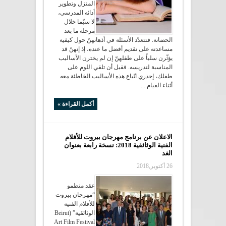
المنزل وتطوير
أدائه المدرسي،
لا سيّما خلال
مرحلة ما بعد
الحضانة. فتتعدّد الأسئلة في أذهانهنّ حول كيفية
مساعدته على تقديم أفضل ما عنده، إذ إنهنّ قد
يؤثّرن سلباً على طفلهنّ إن لم يخترن الأساليب
المناسبة لتدريسه. فقبل أن تلقي اللوم على
طفلك، إحذري اتّباع هذه الأساليب الخاطئة معه
أثناء القيام ...
أكمل القراءة »
الاعلان عن برنامج مهرجان بيروت للأفلام
الفنية الوثائقية 2018: نسخة رابعة بعنوان
الغد
26 أكتوبر,2018
عقد منظمو
“مهرجان بيروت
للأفلام الفنية
الوثائقية” (Beirut
Art Film Festival