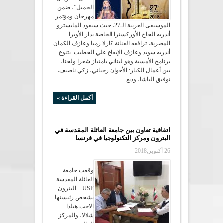
الجميل”، ضمن
مهرجان ومؤتمر
الموسيقى العربية الـ27، حيث سيقود المايسترو
أندريه الحاج الأوركسترا الخاصة بدار الأوبرا
المصرية، ترافقه الفنانة كارلا رميا وعازف الكمان
أندريه سويد وعازف الإيقاع علي الخطيب. يتنوع
برنامج الأمسية وهو لبناني بامتياز شعرا ولحنا،
بين أعمال الكبار: الأخوان رحباني، زكي ناصيف،
توفيق الباشا، وديع ...
أكمل القراءة »
اتفاقية تعاون بين جامعة العائلة المقدسة في
البترون ومركز التكنولوجيا في فرنسا
26 أكتوبر,2018
وقعت جامعة
العائلة المقدسة
USF – البترون
بشخص رئيستها
الاخت هيلدا
شلالا، والمركز