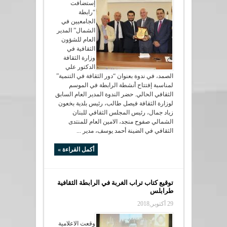
إستضافت
“رابطة
الجامعيين في
الشمال” المدير
العام للشؤون
الثقافية في
وزارة الثقافة
الدكتور علي
الصمد، في ندوة بعنوان “دور الثقافة في التنمية”
لمناسبة إفتتاح أنشطة الرابطة في الموسم
الثقافي الحالي. حضر الندوة المدير العام السابق
لوزارة الثقافة فيصل طالب، رئيس بلدية بخعون
زياد جمال، رئيس المجلس الثقافي للبنان
الشمالي صفوح منجد، الامين العام للمنتدى
الثقافي في الضينة أحمد يوسف، مدير ...
أكمل القراءة »
توقيع كتاب تراب الغربة في الرابطة الثقافية
طرابلس
29 أكتوبر,2018
وقعت الاعلامية