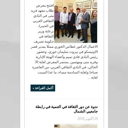
افتتح معرض
طلاب معهد فريد
متى في النادي
الثقافي العربي
في الحمرا،
برعاية وزير
الثقافة في
حكومة تصريف
الاعمال الدكتور غطاس الخوري ممثلا بمدير قصر
الاونيسكو في بيروت سليمان خوري، وحضور
رئيس النادي فادي تميم وأعضاء الهيئة الإدارية
وفريد متى ومهتمين. يستمر المعرض لغاية 30
الحالي، في النادي الثقافي العربي، من العاشرة
صباحا ولغاية السادسة مساء، ما عدا السبت
لغاية ...
أكمل القراءة »
ندوة عن دور الثقافة في التنمية في رابطة
جامعيي الشمال
29 أكتوبر,2018