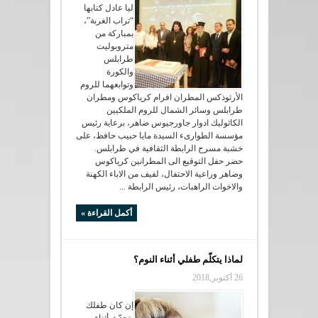
ليا عادل كتابها
“تراب الغربة”،
بمباركة من
متروبوليت
طرابلس
والكورة
وتوابعهما للروم
الأرثوذكس المطران افرام كرياكوس ومطران
طرابلس وسائر الشمال للروم الملكيين
الكاثوليك ادوار جاورجيوس ضاهر، برعاية رئيس
مؤسسة الطوارىء السيدة مايا حبيب حافظ، على
خشبة مسرح الرابطة الثقافية في طرابلس.
حضر حفل التوقيع الى المطرانين كرياكوس
وضاهر وراعية الاحتفال، لفيف من الاباء الكهنة
والاخوات الراهبات، رئيس الرابطة ...
أكمل القراءة »
لماذا يتكلّم طفلي أثناء النوم؟
26 أكتوبر,2018
إن كان طفلك