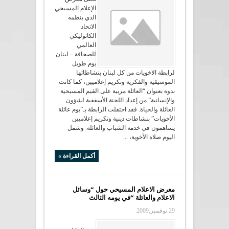
الإعلام المسيحي
الذي ينظمه
الاتحاد
الكاثوليكي
العالمي
للصحافة – لبنان
يوم طويل
لرابطة الاخويات من كل لبنان بنشاطاتها
الموسيقية والفكرية وتكريم إعلاميين، كما كانت
ندوة بعنوان “العائلة مربية على القيم المسيحية
والإنسانية” من إعداد اللجنة الأسقفية لشؤون
العائلة والحياة. فقد احتفلت الرابطة بـ”يوم عائلة
الأخويات” بنشاطات دينية وتكريم إعلاميين
يساهمون في خدمة الشباب والعائلة. وشمل
اليوم صلاة الأخوية، ...
أكمل القراءة »
معرض الاعلام المسيحي حول “وسائل
الاعلام والعائلة “في يومه الثالث
29 نوفمبر,2009