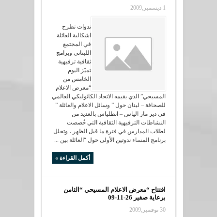
1 ديسمبر,2009
ندوات تطرح
اشكالية العائلة
في المجتمع
اللبناني وبرامج
ثقافية ترفيهية
تميّز اليوم
الخامس من
“معرض الاعلام
المسيحي” الذي يقيمه الاتحاد الكاثوليكي العالمي
للصحافة – لبنان حول ” وسائل الاعلام والعائلة ”
في دير مار الياس – انطلياس بالعديد من
النشاطات الترفيهية الثقافية التي خُصصت
لطلاب المدارس في فترة ما قبل الظهر ، وتخلل
برنامج المساء ندوتين الأولى حول “العائلة بين ...
أكمل القراءة »
افتتاح “معرض الاعلام المسيحي “الثامن
برعاية صفير 26-11-09
30 نوفمبر,2009