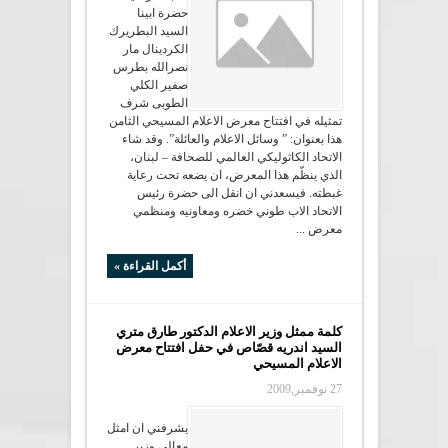
حضرة ابينا
السيد البطريرك
الكردينال مار
نصرالله بطرس
صفير الكلي
الطوبى شرف
تمثيله في افتتاح معرض الاعلام المسيحي الثامن
هذا بعنوان: ” وسائل الاعلام والعائلة”. وقد شاء
الاتحاد الكاثوليكي العالمي للصحافة – لبنان،
الذي ينظّم هذا المعرض، ان يضعه تحت رعاية
غبطته. فيسعدني ان انقل الى حضرة رئيس
الاتحاد الاب طوني خضره ومعاونيه ومنظمي
معرض ...
أكمل القراءة »
كلمة ممثل وزير الاعلام الدكتور طارق متري
السيد اندريه قصّاص في حفل افتتاح معرض
الاعلام المسيحي
27 نوفمبر,2009
يشرفني ان امثل
معالي وزير