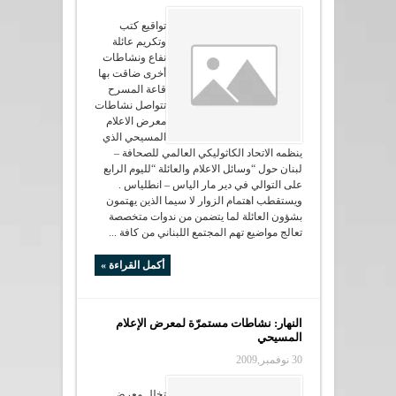
تواقيع كتب
وتكريم عائلة
نفاع ونشاطات
أخرى ضاقت بها
قاعة المسرح
تتواصل نشاطات
معرض الاعلام
المسيحي الذي
ينظمه الاتحاد الكاثوليكي العالمي للصحافة –
لبنان حول “وسائل الاعلام والعائلة “لليوم الرابع
على التوالي في دير مار الياس – انطلياس .
ويستقطب اهتمام الزوار لا سيما الذين يهتمون
بشؤون العائلة لما يتضمن من ندوات متخصصة
تعالج مواضيع تهم المجتمع اللبناني من كافة ...
أكمل القراءة »
النهار: نشاطات مستمرّة لمعرض الإعلام
المسيحي
30 نوفمبر,2009
تخلل معرض