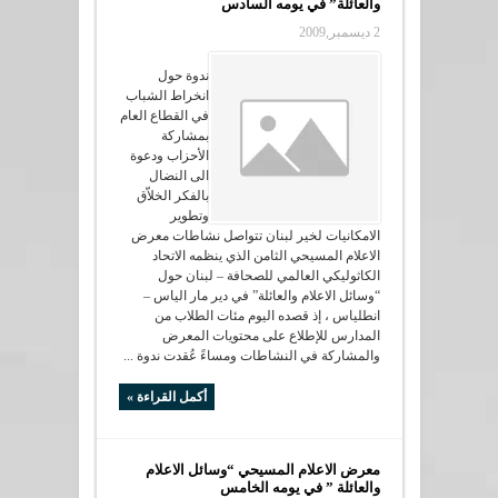
والعائلة” في يومه السادس
2 ديسمبر,2009
ندوة حول
انخراط الشباب
في القطاع العام
بمشاركة
الأحزاب ودعوة
الى النضال
بالفكر الخلاّق
وتطوير
الامكانيات لخير لبنان تتواصل نشاطات معرض
الاعلام المسيحي الثامن الذي ينظمه الاتحاد
الكاثوليكي العالمي للصحافة – لبنان حول
“وسائل الاعلام والعائلة” في دير مار الياس –
انطلياس ، إذ قصده اليوم مئات الطلاب من
المدارس للإطلاع على محتويات المعرض
والمشاركة في النشاطات ومساءً عُقدت ندوة ...
أكمل القراءة »
معرض الاعلام المسيحي “وسائل الاعلام
والعائلة ” في يومه الخامس