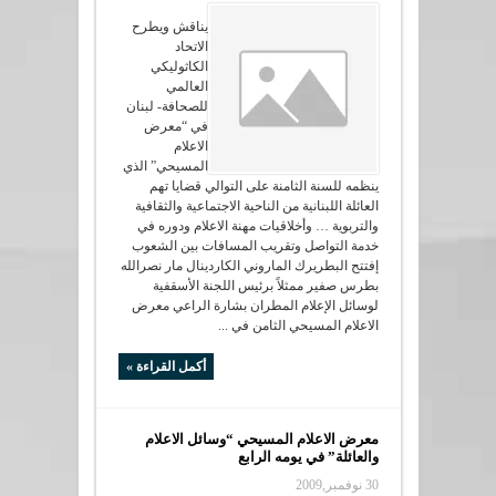
يناقش ويطرح
الاتحاد
الكاثوليكي
العالمي
للصحافة- لبنان
في “معرض
الاعلام
المسيحي” الذي
ينظمه للسنة الثامنة على التوالي قضايا تهم
العائلة اللبنانية من الناحية الاجتماعية والثقافية
والتربوية … وأخلاقيات مهنة الاعلام ودوره في
خدمة التواصل وتقريب المسافات بين الشعوب
إفتتح البطريرك الماروني الكاردينال مار نصرالله
بطرس صفير ممثلاً برئيس اللجنة الأسقفية
لوسائل الإعلام المطران بشارة الراعي معرض
الاعلام المسيحي الثامن في ...
أكمل القراءة »
معرض الاعلام المسيحي “وسائل الاعلام
والعائلة” في يومه الرابع
30 نوفمبر,2009