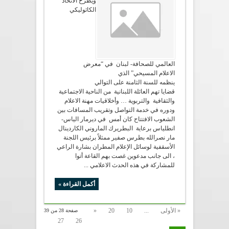
ويطرح الاتحاد
الكاثوليكي
العالمي للصحافة- لبنان في “معرض
الاعلام المسيحي” الذي
ينظمه للسنة الثامنة على التوالي
قضايا تهم العائلة اللبنانية من الناحية الاجتماعية
والثقافية والتربوية … وأخلاقيات مهنة الاعلام
ودوره في خدمة التواصل وتقريب المسافات بين
الشعوب الافتتاح كان أمس في ديرمار الياس-
انطلياس برعاية البطريرك الماروني الكاردينال
مار نصرالله بطرس صفير ممثلاً برئيس اللجنة
الأسقفية لوسائل الإعلام المطران بشارة الراعي
، الى جانب مدعوين غصت بهم القاعة أتوا
للمشاركة في هذه الحدث الاعلامي ...
أكمل القراءة »
« الأولى
...
10
20
«
صفحة 28 من 39
27
26