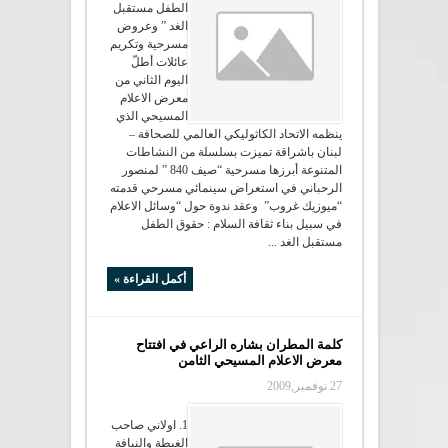
الطفل مستقبل
الغد ” وعروض
مسرحية وتكريم
عائلات أطلّ
اليوم الثاني من
معرض الاعلام
المسيحي الذي
ينظمه الاتحاد الكاثوليكي العالمي للصحافة –
لبنان باشراقة تميزت بسلسلة من النشاطات
المتنوعة أبرزها مسرحية “صيف 840 ” لمنصور
الرحباني في استعراض سينمائي مسرحي قدمته
“ميوزيك غروب” وعقد ندوة حول “وسائل الاعلام
في سبيل بناء ثقافة السلام : حقوق الطفل
مستقبل الغد ...
أكمل القراءة »
كلمة المطران بشاره الراعي في افتتاح
معرض الاعلام المسيحي الثامن
27 نوفمبر,2009
1. اولاني صاحب
الغبطة والنيافة