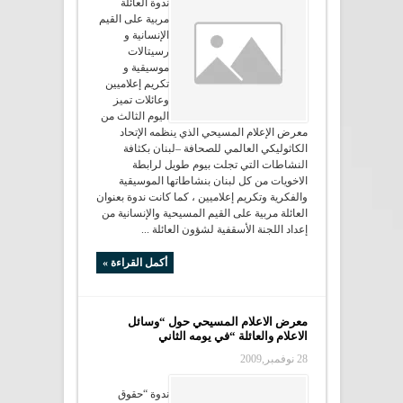
ندوة العائلة
مربية على القيم
الإنسانية و
رسيتالات
موسيقية و
تكريم إعلاميين
وعائلات تميز
اليوم الثالث من
معرض الإعلام المسيحي الذي ينظمه الإتحاد
الكاثوليكي العالمي للصحافة –لبنان بكثافة
النشاطات التي تجلت بيوم طويل لرابطة
الاخويات من كل لبنان بنشاطاتها الموسيقية
والفكرية وتكريم إعلاميين ، كما كانت ندوة بعنوان
العائلة مربية على القيم المسيحية والإنسانية من
إعداد اللجنة الأسقفية لشؤون العائلة ...
أكمل القراءة »
معرض الاعلام المسيحي حول “وسائل
الاعلام والعائلة “في يومه الثاني
28 نوفمبر,2009
ندوة “حقوق