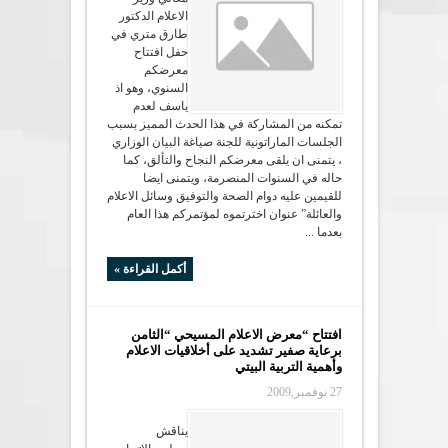
الاعلام الدكتور
طارق متري في
حفل افتتاح
معرضكم
السنوي، وهو اذ
ياسف لعدم
تمكنه من المشاركة في هذا الحدث المميز بسبب
الجلسات الماراتونية للجنة صياغة البيان الوزاري
، يتمنى ان يلقى معرضكم النجاح والتألق، كما
حاله في السنوات المنصرمة، ويتمنى ايضا
للقيمين عليه دوام الصحة والتوفيق وسائل الاعلام
والعائلة” عنوان اخترتموه لمؤتمركم هذا العام
بعدما ...
أكمل القراءة »
افتتاح “معرض الاعلام المسيحي “الثامن
برعاية صفير تشديد على أخلاقيات الاعلام
وأهمية التربية البيتي
27 نوفمبر,2009
يناقش