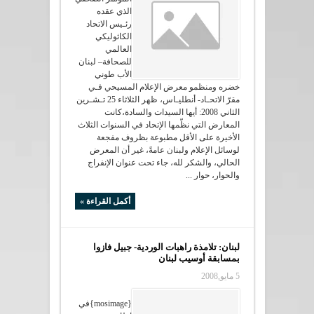
الذي عقده
رئـيس الاتحاد
الكاثوليكي
العالمي
للصحافة– لبنان
الأب طوني
خضره ومنظمو معرض الإعلام المسيحي فـي
مقرّ الاتحـاد- أنطليـاس، ظهر الثلاثاء 25 تـشـرين
الثاني 2008: أيها السيدات والسادة،كانت
المعارض التي نظّمها الإتحاد في السنوات الثلاث
الأخيرة على الأقل مطبوعة بظروف مفجعة
لوسائل الإعلام ولبنان عامةً، غير أن المعرض
الحالي، والشكر لله، جاء تحت عنوان الإنفراج
والحوار، حوار ...
أكمل القراءة »
لبنان: تلامذة راهبات الوردية- جبيل فازوا
بمسابقة أوسيب لبنان
5 مايو,2008
{mosimage}في