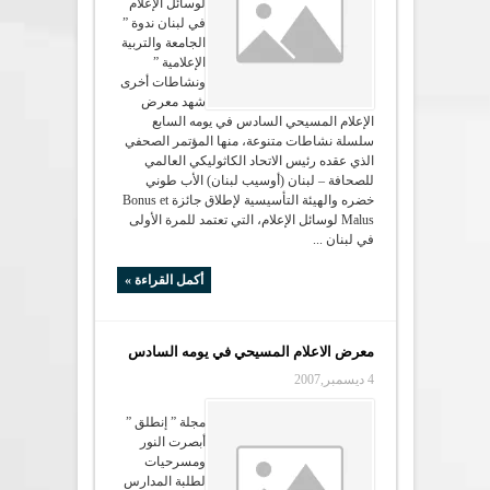
لوسائل الإعلام
في لبنان ندوة ”
الجامعة والتربية
الإعلامية ”
ونشاطات أخرى
شهد معرض
الإعلام المسيحي السادس في يومه السابع
سلسلة نشاطات متنوعة، منها المؤتمر الصحفي
الذي عقده رئيس الاتحاد الكاثوليكي العالمي
للصحافة – لبنان (أوسيب لبنان) الأب طوني
خضره والهيئة التأسيسية لإطلاق جائزة Bonus et
Malus لوسائل الإعلام، التي تعتمد للمرة الأولى
في لبنان ...
أكمل القراءة »
معرض الاعلام المسيحي في يومه السادس
4 ديسمبر,2007
مجلة ” إنطلق ”
أبصرت النور
ومسرحيات
لطلبة المدارس