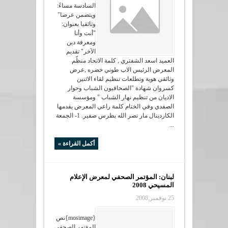
السادسة مساءً:
ويتضمن عرضا"
وثائقيا بعنوان:
"أنت وأنا
ومعرفة دين
الآخر" تقديم
العميد اسعد الشفتري , كلمة الاتحاد منظّم
المعرض الرئيس الاب طوني خضره ,عرض
وثائقي هوية وتطلعات تنظيم لقاء الاثنين
كسروان شهادة "الصحافيون الشباب وحوار
الاديان من تنظيم نهار الشباب " ومؤسسة
الصفدي وفي الختام كلمة راعي المعرض يقدمها
الكاردينال مار نصر الله بطرس صفير. 1- الجمعة
...
أكمل القراءة »
لبنان: المؤتمر الصحفي لمعرض الإعلام
المسيحي 2008
25 نوفمبر,2008
{mosimage}نص
المؤتمر الصحفي