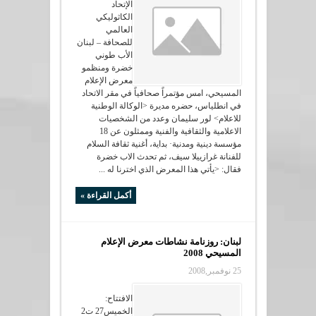
الإتحاد
الكاثوليكي
العالمي
للصحافة – لبنان
الأب طوني
خضرة ومنظمو
معرض الإعلام
المسيحي، امس مؤتمراً صحافياً في مقر الاتحاد
في انطلياس، حضره مديرة <الوكالة الوطنية
للاعلام> لور سليمان وعدد من الشخصيات
الاعلامية والثقافية والفنية وممثلون عن 18
مؤسسة دينية ومدنية· بداية، أغنية ثقافة السلام
للفنانة غرازييلا سيف، ثم تحدث الاب خضرة
فقال: <يأتي هذا المعرض الذي اخترنا له ...
أكمل القراءة »
لبنان: روزنامة نشاطات معرض الإعلام
المسيحي 2008
25 نوفمبر,2008
الافتتاح:
الخميس27 ت2