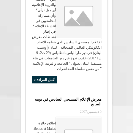
والتربية الإعلامية
أي جيل نربّي؟
وأي مشاركة
للجامعيين في
انتشطة الإعلام؟
في إطار
نشاطات معرض
الإعلام المسيحي السادس الذي ينظمه الاتحاد
الكاثوليكي العالمي للصحافة – لبنان (أوسيب
لبنان) في دير مار الياس- انطلياس (29 ت2- 9
ك1 2007) عقدت ندوة عن دور الجامعات في بناء
مستقبل لبنان بعنوان ” الجامعة والتربية الإعلامية
” من ضمن سلسلة المحاضرات ...
أكمل القراءة »
معرض الإعلام المسيحي السادس في يومه
السابع
5 ديسمبر,2007
إطلاق جائزة
Bonus et Malus