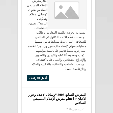
إطار معرض
الإعلام المسيحي
السادس بعنوان:
“وسائل الإعلام
وتحدّيات
التربية”، وضمن
النشاطات
المتنوعة الخاصة بتلامذة المدارس وطلاب
الجامعات، نظّم الاتحاد الكاثوليكي العالمي
للصحافة – لبنان ستّ مسابقات من ضمنها
مسابقة بعنوان “إعداد ملف صور ورسوم” لتلامذة
المدارس، لمساعدتهم على تنمية مواهبهم
الذّهنية وخصوصاً الكتابة والتّوثيق والتّصوير
والإخراج الصّحافي، والعمل على اكتشاف
المواهب الصّحافية والثقافية والفكرية والفنّيّة.
وفاز تلامذة الصفّ ...
أكمل القراءة »
المعرض السابع 2008 “وسائل الإعلام وحوار
الأديان”: اختتام معرض الإعلام المسيحي
السادس
10 ديسمبر,2007