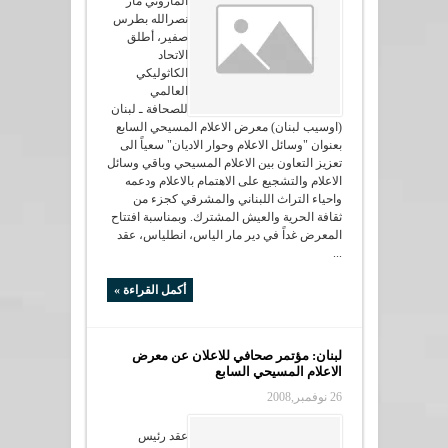
الماروني مار
نصرالله بطرس
صفير، أطلق
الاتحاد
الكاثوليكي
العالمي
للصحافة ـ لبنان
(اوسيب لبنان) معرض الاعلام المسيحي السابع
بعنوان "وسائل الاعلام وحوار الاديان" سعياً الى
تعزيز التعاون بين الاعلام المسيحي وباقي وسائل
الاعلام والتشجيع على الاهتمام بالاعلام ودعمه
واحياء التراث اللبناني والمشرقي كجزء من
ثقافة الحرية والعيش المشترك. وبمناسبة افتتاح
المعرض غداً في دير مار الياس، انطلياس، عقد
...
أكمل القراءة »
لبنان: مؤتمر صحافي للاعلان عن معرض
الاعلام المسيحي السابع
26 نوفمبر,2008
عقد رئيس