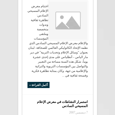
اختتام معرض
الإعلام المسيحي
السادس:
تظاهرة ثقافية
وندوات
متخصصة
وملتقى
المؤسسات
والإعلام معرض الإعلام المسيحي السادس الذي
نظمه الإتحاد الكاثوليكي العالمي للصحافة- لبنان
بعنوان “وسائل الإعلام وتحديات التربية” في دير
مار الياس – أنطلياس على مدى إحدى عشرة
يوماً، شكل هذه السنة مساحة من التعبير
والتواصل بين المؤسسات التربوية والتراثية
والإعلامية من جهة، وكان بمثابة تظاهرة فكرية
وفسحة ثقافية في ...
أكمل القراءة »
استمرار النشاطات في معرض الإعلام
المسيحي السادس
7 ديسمبر,2007