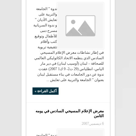
ندوة ” الجامعة
والتربية على
تعايش الأديان ”
و ندوة السريانية
مسرح دمى
للأطفال وتوقيع
كتب وأفلام
تثقيفية تربوية
في إطار نشاطات معرض الإعلام المسيحي
السادس الذي ينظمه الاتحاد الكاثوليكي العالمي
للصحافة – لبنان (أوسيب لبنان) في دير مار
الياس- انطلياس (29 ت2- 9 ك1 2007) عقدت
ندوة عن دور الجامعات في بناء مستقبل لبنان
بعنوان ” الجامعة والتربية على تعايش ...
أكمل القراءة »
معرض الإعلام المسيحي السادس في يومه
الثامن
6 ديسمبر,2007
ندوة ” الجامعة