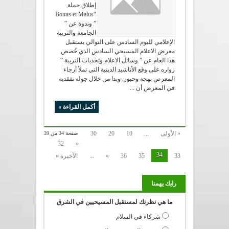
إطلاق حملة
“Bonus et Malus
” وندوة عن ”
الجامعة والتربية
الإعلامي لليوم السادس على التوالي يستقبل
معرض الاعلام المسيحي السادس الذي خُصص
هذا العام عن ” وسائل الاعلام وتحديات التربية ”
زواره على وقع الأناشيد الدينية التي تملأ أرجاء
المعرض بهجة وحبور. وبدا من خلال جولة تفقدية
في المعرض أن ...
أكمل القراءة »
« الأولى
...
10
20
30
صفحة 34 من 39
32
«
34
33
35
36
»
...
الأخيرة »
رايك يهمنا
ما هي نظرتك لمستقبل المسيحيين في الشرق
شركاء في السلام