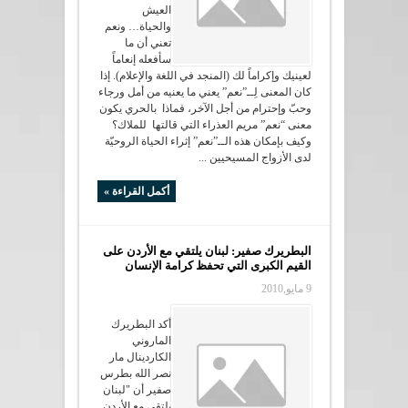
العيش
والحياة… ونعم
تعني أن ما
سأفعله إنعاماً
لعينيك وإكراماً لك (المنجد في اللغة والإعلام). إذا
كان المعنى لِــ”نعم” يعني ما يعنيه من أمل ورجاء
وحبّ وإحترام من أجل الآخر، فماذا بالحري يكون
معنى “نعم” مريم العذراء التي قالتها للملاك؟
وكيف بإمكان هذه الــ”نعم” إثراء الحياة الروحيّة
لدى الأزواج المسيحيين ...
أكمل القراءة »
البطريرك صفير: لبنان يلتقي مع الأردن على
القيم الكبرى التي تحفظ كرامة الإنسان
9 مايو,2010
أكد البطريرك
الماروني
الكاردينال مار
نصر الله بطرس
صفير أن "لبنان
يلتقي مع الأردن