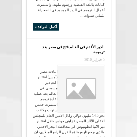
كتابات باللغة القبطية ورسوم ملونة. واستمرت
أعمال الترميم في الدير الموجود في الصحراء
لثماني سنوات ...
أكمل القراءة »
الدير الأقدم في العالم فتح في مصر بعد
ترميمه
5 فبراير,2010
اعادت مصر
(أمس) افتتاح
اقدم دير
مسيحي في
العالم بعد عملية
اعادة ترميم
استمرت خمس
سنوات وكلفت
نحو 14,5 مليون دولار. وقال الامين العام للمجلس
الاعلى للآثار المصرية زاهي حواس خلال افتتاح
دير الانبا انطونيوس في محافظة البحر الاحمر،
والذي يرجع تاريخ بناؤه للقرن الرابع الميلادي، ان