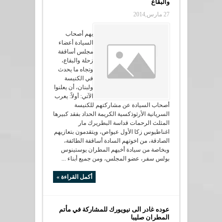
والبقاع
27 مارس,2014
يهم أصحاب
السيادة أعضاء
مجلس أساقفة
زحلة والبقاع،
وتجاه ما يحدث
في الكنيسة
ولبنان، أن يعلنوا
الآتي: أولاً: يعرب
أصحاب السيادة عن مشاركتهم للكنيسة
السريانية الأرثوذكسية الكريمة الحداد بفقد كبيرها
المثلث الرحمات قداسة البطريرك مار
اغناطيوس زكا الأول عيواص، ويتقدمون بتعازيهم
الصادقة، من اخوتهم السادة أساقفة الطائفة،
وبخاصة من سيادة أخيهم المطران يوستينوس
بولس سفر، عضو المجلس، ومن جميع أبناء ...
أكمل القراءة »
عوده غادر الى نيويورك للمشاركة في مأتم
المطران صليبا