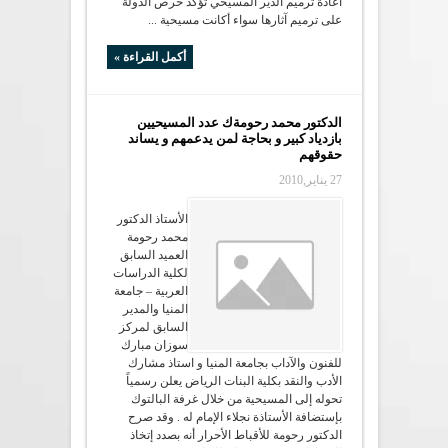
اعادة ترميم الدير المسيحي تؤكد حرص الدولة
على ترميم آثارها سواء أكانت مسيحية ...
أكمل القراءة »
الدكتور محمد رحومةك عدد المسيحيين
بازدياد كبير و بحاجة لمن يدعمهم و يساند
حقوقهم
27 يناير,2010
الأستاذ الدكتور
محمد رحومة
العميد السابق
لكلية الدراسات
العربية – جامعة
المنيا والمدير
السابق لمركز
سوزان مبارك
للفنون والآداب بجامعة المنيا و استاذ مشارك
الأدب والنقد بكلية البنات الرياض يعلن رسمياً
تحوله إلى المسيحية من خلال غرفة البالتوك
بإستضافة الأستاذة نجلاء الإمام له . وقد صرح
الدكتور رحومة للأقباط الأحرار أنه بصدد إتخاذ