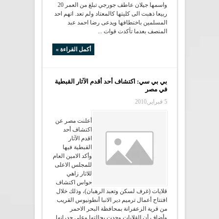
واسمها جيلان عاطف جورجي تبلغ من العمر 20
ربيعا ذهبت الى كليتها كالمعتاد ولم تعد. اتهم احد
المسلمين باختطافها ويدعى رضا احمد عبد
المنصف بعدما تأكدت قوات ...
أكمل القراءة »
بي بي سي: اكتشاف أحد أقدم الآثار القبطية
في مصر
5 فبراير,2010
أعلنت مصر عن
اكتشاف أحد
اقدم الآثار
القبطية فيها
وأكد الامين العام
للمجلس الاعلى
للاثار زاهي
حواس اكتشاف
قلايات (غرف لسكن وتعبد الرهبان)، وذلك خلال
افتتاح أعمال ترميم دير الانبا أنطونيوس القريب
من قرية الزعفرانة بمحافظة البحر الاحمر
وأضاف أن القلايات وجدت بحالتها وعلى جدرانها