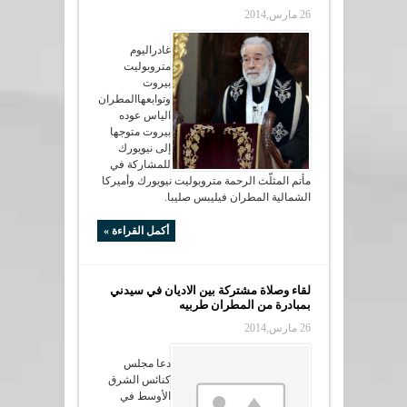
26 مارس,2014
غادراليوم
متروبوليت
بيروت
وتوابعهاالمطران
الياس عوده
بيروت متوجها
إلى نيويورك
للمشاركة في
مأتم المثلّث الرحمة متروبوليت نيويورك وأميركا
الشمالية المطران فيليبس صليبا.
أكمل القراءة »
لقاء وصلاة مشتركة بين الاديان في سيدني
بمبادرة من المطران طربيه
26 مارس,2014
دعا مجلس
كنائس الشرق
الأوسط في