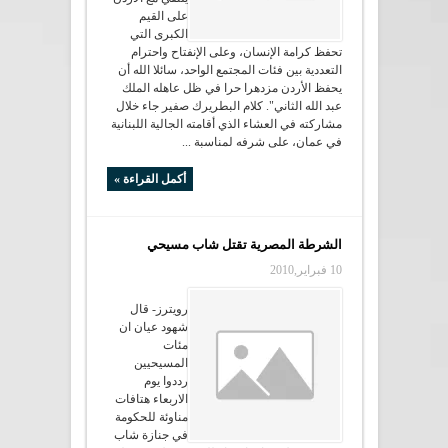
على القيم
الكبرى التي
تحفظ كرامة الإنسان، وعلى الإنفتاح واحترام
التعددية بين فئات المجتمع الواحد، سائلا الله أن
يحفظ الأردن مزدهرا حرا في ظل عاهله الملك
عبد الله الثاني". كلام البطريرك صفير جاء خلال
مشاركته في العشاء الذي أقامته الجالية اللبنانية
في عمان، على شرفه لمناسبة ...
أكمل القراءة »
الشرطة المصرية تقتل شاب مسيحي
10 فبراير,2010
رويترز- قال
شهود عيان ان
مئات
المسيحيين
رددوا يوم
الاربعاء هتافات
مناوئة للحكومة
في جنازة شاب