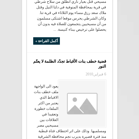
مسيحي قتل بعيار ناري انطلق من سلاح شرطي
في قرية بمحافظة المنوفية في دلتا النيل وقتل
ملاك سعد رزق مساء يوم الثلاثاء في قرية تتا.
وكان الشرطي يحرس موقعا اشتكى مسلمون
من أن مسيحيين يتجمعون للصلاة فيه بدون أن
يحصلوا على ترخيص ببناء كنيسة. ...
أكمل القراءة »
قضية خطف بنات الأقباط تجدّد الظلمة لا يعتّم
النور
6 فبراير,2010
يعود الى الواجهة
ملف خطف بنات
الاقباط الذي
يعتبر من اكثر
الملفات خطورة
وتعقيدا في
العلاقات بين
مسيحيي مصر
ومسلميها. وذلك على اثر اختطاف فتاة قبطية
منذ فترة قصيرة بديرب نجم محافظة الشرقية