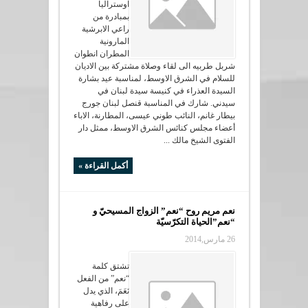
اوستراليا
بمبادرة من
راعي الابرشية
المارونية
المطران انطوان
شربل طربيه الى لقاء وصلاة مشتركة بين الاديان
للسلام في الشرق الاوسط، لمناسبة عيد بشارة
السيدة العذراء في كنيسة سيدة لبنان في
سيدني. شارك في المناسبة قنصل لبنان جورج
بيطار غانم، النائب طوني عيسى، المطارنة، الاباء
أعضاء مجلس كنائس الشرق الاوسط، ممثل دار
الفتوى الشيخ مالك ...
أكمل القراءة »
نعم مريم روح “نعم” الزواج المسيحيّ و
“نعم”الحياة التكرّسيّة
26 مارس,2014
تشتق كلمة
“نعم” من الفعل
نَعَمَ، الذي يدل
على رفاهية