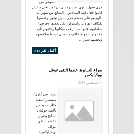
مسيحي من
قرى سهل نينوى، مشيرة الى ان “مسلحي داعش
قاموا خلال ليلة السادس – السابع من شهر آب
بالهجوم على معظم قرى سهل نينوى وقصفها
بقذائف الهاون، واستولوا على بعضها وفرضوا
سلطتهم عليها مما ارعب سكانها ودفعهم الى
مغادرتها. نحو مئة الف مسيحي نزحوا بملابسهم
وبعضهم سيرا ...
أكمل القراءة »
صراع الجبابرة: عندما التقى غوغل
بويكيليكس
7 أغسطس,2014
يصدر في أيلول/
سبتمبر المقبل
كتاب جديد من
تأليف جوليان
أسانج بعنوان
«عندما التقى
غوغل
بويكيليكس».