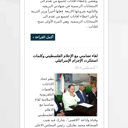
ويقضي بإعطاء افادات لجميع من تقدم الى
الامتحانات الرسمية في شهادتي البريفيه
والثانوية بفروعها الاربعة. فعلها أخيراً وزير التربية
وأعلن اعطاء افادات لجميع من تقدم الى
الامتحانات الرسمية، وهي المرة الأولى تمنح
افادات ...
أكمل القراءة »
لقاء تضامني مع الإعلام الفلسطيني وكلمات
استنكرت الإجرام الإسرائيلي
7 أغسطس,2014
نظم اتحاد
الاذاعات
والقنوات
التلفزيونية
الاسلامية لقاء
تضامنيا مع
الاعلام
الفلسطيني
وقناة واذاعة “الاقصى”، شارك فيه نقيب
الصحافة محمد بعلبكي، رئيس المجلس الاعلى