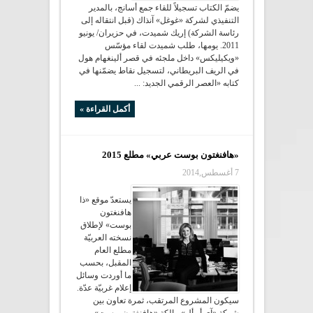
يضمّ الكتاب تسجيلاً للقاء جمع أسانج، بالمدير
التنفيذي لشركة «غوغل» آنذاك (قبل انتقاله إلى
رئاسة الشركة) إريك شميدت، في حزيران/ يونيو
2011. يومها، طلب شميدت لقاء مؤسّس
«ويكيليكس» داخل ملجئه في قصر ألينغهام هول
في الريف البريطاني، لتسجيل نقاط يضمّنها في
كتابه «العصر الرقمي الجديد: ...
أكمل القراءة »
«هافنغتون بوست عربي» مطلع 2015
7 أغسطس,2014
يستعدّ موقع «ذا
هافنغتون
بوست» لإطلاق
نسخته العربيّة
مطلع العام
المقبل، بحسب
ما أوردت وسائل
إعلام غربيّة عدّة.
سيكون المشروع المرتقب، ثمرة تعاون بين