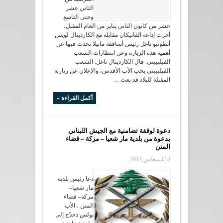
الثاني عشر
وحتى التاسع
عشر من كانون الثاني يناير من العام المقبل،
أجرت إذاعة الفاتيكان مقابلة مع الكاردينال لويس
أنطونيو تاغل رئيس أساقفة مانيلا تحدث فيها عن
أهمية هذه الزيارة وعن انتظارات الشعب
الفيليبيني. قال الكاردينال تاغل: الشعب
الفيليبيني يحب الأب الأقدس، والإعلان عن زيارته
المقبلة للبلاد قد بعث ...
أكمل القراءة »
دعوة لوقفة تضامنية مع الجيش اللبناني
بدعوة من بلدية مار شعيا – مزكة – قضاء
المتن
8 أغسطس,2014
دعا رئيس بلدية
مار شعيا–
مزكة– قضاء
المتن ، الأب
بولس دحدّح إلى