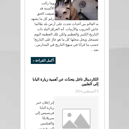
وما زالت
الألسنة قد
ضيعت الحق
رغم كل ما يشهد
به العالم من أحداث تحدث على أرض بلد طالما
عاش الحروب والأزمات. أنه العراق البلد ذات
التاريخ الكبير والعظيم ولكن تلك العظمة اليوم
تضمحل ويحل محلها كل ما هو عارّ على التاريخ!
حسب ما قرأنا في منهج التاريخ في المدارس ،
نجد ...
أكمل القراءة »
الكاردينال تاغل يتحدّث عن أهمية زيارة البابا
إلى الفلبين
9 أغسطس,2014
إثر إعلان خبر
زيارة البابا
فرنسيس إلى
سريلانكا
والفيليبين
المرتقبة من