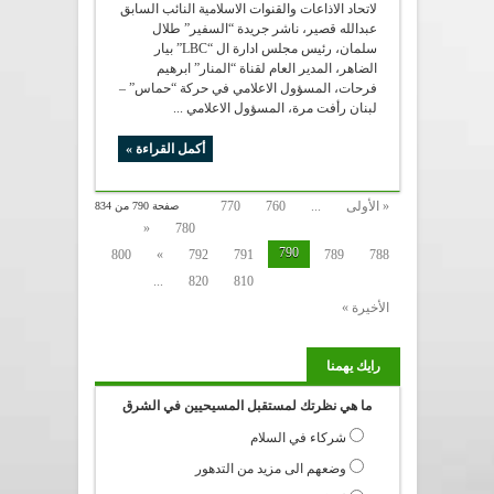
لاتحاد الاذاعات والقنوات الاسلامية النائب السابق
عبدالله قصير، ناشر جريدة “السفير” طلال
سلمان، رئيس مجلس ادارة ال “LBC” بيار
الضاهر، المدير العام لقناة “المنار” ابرهيم
فرحات، المسؤول الاعلامي في حركة “حماس” –
لبنان رأفت مرة، المسؤول الاعلامي ...
أكمل القراءة »
« الأولى
...
760
770
صفحة 790 من 834
«
780
790
800
»
792
791
789
788
...
820
810
الأخيرة »
رايك يهمنا
ما هي نظرتك لمستقبل المسيحيين في الشرق
شركاء في السلام
وضعهم الى مزيد من التدهور