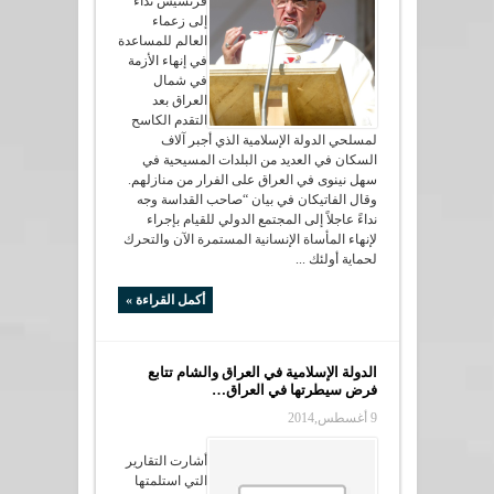
فرنسيس نداءً
إلى زعماء
العالم للمساعدة
في إنهاء الأزمة
في شمال
العراق بعد
التقدم الكاسح
لمسلحي الدولة الإسلامية الذي أجبر آلاف
السكان في العديد من البلدات المسيحية في
سهل نينوى في العراق على الفرار من منازلهم.
وقال الفاتيكان في بيان “صاحب القداسة وجه
نداءً عاجلاً إلى المجتمع الدولي للقيام بإجراء
لإنهاء المأساة الإنسانية المستمرة الآن والتحرك
لحماية أولئك ...
أكمل القراءة »
الدولة الإسلامية في العراق والشام تتابع
فرض سيطرتها في العراق…
9 أغسطس,2014
أشارت التقارير
التي استلمتها