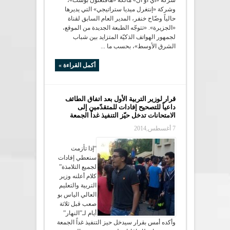
شركة «آي أو أل» مالكة «هافنغتون بوست»،
وشركة «إنتغرل ميديا ستراتيجي» التي يديرها
حالياً وضّاح خنفر، المدير العام السابق لقناة
«الجزيرة». «تتوجّه الطبعة الجديدة من الموقع،
لجمهور الهواتف الذكيّة المتزايد بين شباب
الشرق الأوسط»، بحسب ما ...
أكمل القراءة »
قرار لوزير التربية الأول بعد اتفاق الطائف
داعياً للتصحيح إفادات للمتقدّمين إلى
الامتحانات تدخل حيّز التنفيذ غداً الجمعة
7 أغسطس,2014
“إذا تأزمت
سنعطي إفادات
لجميع التلامذة”
كلام أعلنه وزير
التربية والتعليم
العالي الياس بو
صعب قبل ثلاثة
أيام لـ”النهار”
وأكده أمس بقرار سيدخل حيز التنفيذ غداً الجمعة