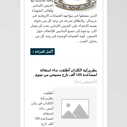
وقفة تضامنية مع
الجيش اللبناني
وأهالي الشهداء
الذين سقطوا في مواجهة العصابات الإرهابية في
عرسال، ولإطلاق صرخة في وجه كل من تخوله
نفسه الإعتداء على الجيش اللبناني تحت أي شعار
كان، ودعوة إلى جميع البنانيين للإلتفاف حول
الجيش، كونه الضمانة الوحيدة في وجه كل من
يحاول العبث ...
أكمل القراءة »
بطريركية الكلدان أطلقت نداء استغاثة
لمساعدة 100 ألف نازح مسيحي من نينوى
8 أغسطس,2014
أطلقت
بطريركية
الكلدان في بيان
أمس، نداء
استغاثة
لمساعدة 100
الف نازح