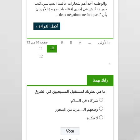
والوطنية أحد أهم شعارات عالمنا السياسي.كتب
جورج نقّاش في إحدى إفتتاحيات جريدة الأوريان
بأن " deux négations ne font pas ...
أكمل القراءة »
« الأولى
...
«
8
9
صفحة 10 من 12
10
11
12
»
رايك يهمنا
ما هي نظرتك لمستقبل المسيحيين في الشرق
شركاء في السلام
وضعهم الى مزيد من التدهور
لا فكرة