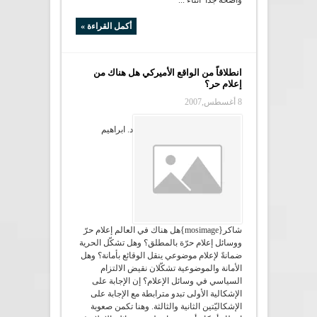
واضحة جدا أثناء ...
أكمل القراءة »
انطلاقاً من الواقع الأميركي هل هناك من
إعلام حر؟
8 أغسطس,2007
د. ابراهيم
شاكر{mosimage}هل هناك في العالم إعلام حرّ
ووسائل إعلام حرّة بالمطلق؟ وهل تشكّل الحرية
ضمانةً لإعلام موضوعي ينقل الوقائع بأمانة؟ وهل
الأمانة والموضوعية تشكّلان نقيض الالتزام
السياسي في وسائل الإعلام؟ إن الإجابة على
الإشكالية الأولى تبدو مترابطة مع الإجابة على
الإشكاليّتين الثانية والثالثة. وهنا تكمن صعوبة