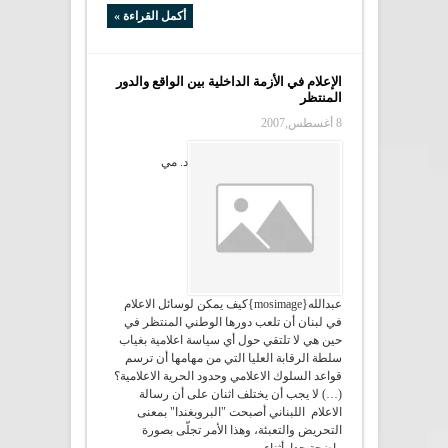
أكمل القراءة »
الإعلام في الأزمة الداخلية بين الواقع والدور
المنتظر
8 أغسطس,2007
د. مي
عبدالله{mosimage}كيف يمكن لوسائل الاعلام
في لبنان أن تلعب دورها الوطني المنتظر في
حين هي لا تلتقي حول أي سياسة اعلامية بغياب
سلطة الرقابة العليا التي من مهامها أن ترسم
قواعد السلوك الاعلامي وحدود الحرية الاعلامية؟
(…) لا يجب أن يختلف اثنان على أن رسالة
الاعلام اللبناني أصبحت "البروبغندا" بمعنى
التحريض والتعبئة، وهذا الأمر تجلّى بصورة