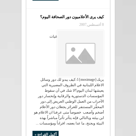
كيف يرى الأعلاميون دور الصحافة اليوم؟
8 أغسطس,2007
غياث
يزبك{mosimage}1-كيف يبدو لك دور وسائل
الاعلام اللبنانية في الظروف المصيرية التي
يعيشها لبنان اليوم؟لا شك في أن سقوط
المؤسسات الدستورية والرقابية وإنحسار دور
الأحزاب من العمل الوطني العريض إلى دور
المحفِّز المستنفر للغرائز يجعلان دور الأعلام
أضخم وأصعب خصوصاً متى عرفنا ان الاعلام هو
ابن بيئته وبالتالي فإنه يتأثر تأثراًَ مباشراً بهذه
البيئة ويجنح، ما عدا بعضه، افراداً ومؤسسات ...
أكمل القراءة »