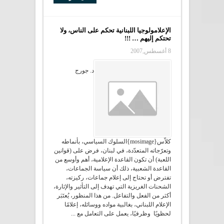
الإعلامولوجيا اللبنانية تحكم على الناس، ولا
تحتكم إليهم … !!!
8 أغسطس,2007
د. جورج
كلاّس{mosimage}السلوك السياسي، بأنماطه
وتعرّجاته المتعدّدة، في لبنان، فرض على (قوانين
اللعبة) أن تكون القاعدة الإعلامية، أهم وأوسع من
القاعدة الشعبية، ذلك أن سياسة الجماعات،
تفترض أو تحتاج إلى إعلام جماعات، ركيزته،
الشحنات الغريزية التي تهدف إلى التأثير والإثارة،
أكثر من الفعل والتفاعل. من هذا المنظور، يُعتَبَر
الإعلام اللبناني، بغالبية مواده ووسائله، إعلامًا
لحظويًا وظرفيًا، يعمل على التعامل مع ...