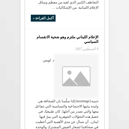
التعاطف الكبير الذي لقيه من معظم وسائل
الإعلام اللبنانية. من الإشكاليات ...
أكمل القراءة »
الإعلام اللبناني ملتزم وهو ضحية الانقسام
السياسي
8 أغسطس,2007
د. لويس
حنينه{mosimage}إذا سلّمنا بان الصحافة هي
وليدة بيئتها الاجتماعية والسياسية التي تتفاعل
معها والتي تصدر من أجلها، كان طبيعيًا، في
خضمّ هذه التحوّلات الجوهرية التي يمرّ فيها
لبنان، أن نسال عن مدى الأهمية التي أعطيت
في صحافتنا لشعار العيش المشترك والوحدة