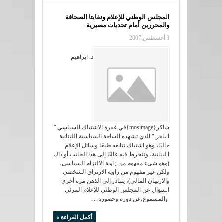
المجلس الوطني للإعلام ونقابتا الصحافة
والمحررين أمام تحديات مصيرية
8 أغسطس,2007
د. ابراهيم
شاكر{mosimage}في غمرة الاشتباك السياسي "
الباهر " الذي تشهده الساحة السياسية اللبنانية
حاليًا، وهو اشتباك تتابعه طبعًا وسائل الإعلام
اللبنانية، وتنخرط فيه غالبًا إلى هذا الجانب أو ذاك
(وهو شيء مفهوم من زاوية الالتزام السياسي،
ولكن غير مفهوم من زاوية الارتزاق الشخصي
والارتهان المالي)، يتبادر إلى الذهن مرة أخرى
السؤال عن المجلس الوطني للإعلام المرئي
والمسموع،عن دوره وحضوره ...
أكمل القراءة »