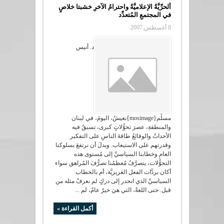
ألحرِّيَّةُ الإعلاميَّةُ واحترامُ الآخرِ خشبتا خلاصٍ
في المجتمعِ المُتعدِّد
8 أغسطس,2007
د. أنيس
مسلِّم{mosimage}نعيشُ، اليومَ، في لبنان
والمنطقةِ، عصرَ تحوُّلاتٍ كبرى، تسبقُ فيه
الأحداثُ والوقائعُ طاقةَ الناسِ على التفكير
وقدرتهم على الاستيعاب. وبدلَ أن نرتفعَ بسلوكنا
العامِ وخطابنا السياسيِّ إلى مُستوى هذه
التحوُّلات، يتصرَّفُ مُعظمُنا تصرُّفَ المُراهق سواء
أكان بردَّات الفعل الغريزيَّة، أم بالخطاب
السياسيِّ الذي انحدر إلى دركٍ لم نعرفْ مثله من
قبل. حتى اللغةُ، التي هيَ خيرٌ عامٌ، لم ...
أكمل القراءة »