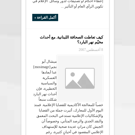
إعطاء أحكام أو تصنيفات لدور وسائل الإعلام في
تكوين الرأي العام أو التأثير ...
أكمل القراءة »
كيف تعاطت الصحافة اللبنانية. مع أحداث
مخيّم نهر البارد؟
8 أغسطس,2007
ميشال أبو
نجم{mosimage}
عدا أبعادها
العسكرية
والسياسية
الخطيرة، فإن
أحداث نهر البارد
شكلت منبعاً
خصباً للمعالجة الأكاديمية للقضايا الإعلامية. فمنذ
اليوم الأول للمعارك، أثيرت جملة من القضايا
والإشكاليات الإعلامية تستدعي البحث المعمق
والنقد الجدي والرصد المتأني، وخصوصاً أن
الجيش كان مراتٍ عديدة ضحية للإستهداف
الإعلامي المقصود في أحيانٍ كثيرة، رغم