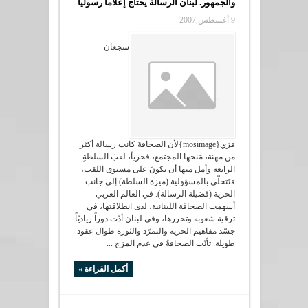
والجمهور. لبنان الرسالة يحتاج إعلاماً رسولياً
9 أغسطس,2007
سجعان
قزي{mosimage}لأن الصحافةَ كانت رسالة أكثر
من مهنة، مَنحها المجتمع، فخرياً، لقبَ السلطةِ
الرابعة وأمل منها أن تكونَ على مستوى اللقب،
فتَتحلّى بالمسؤولية (ميزة السلطة) إلى جانب
الحرية (فضيلة الرسالة). في العالم العربي
أسهمت الصحافة اللبنانية، لدى انطلاقتها، في
ترقية شعوبه وتحررها، وفي لبنان أدّت دوراً رياديّاً
جسّد مفاهيم الحرية والتمرّد والثورة طوال عقود
طويلة. تأنَّت الصحافةُ في عدم المزج ...
أكمل القراءة »