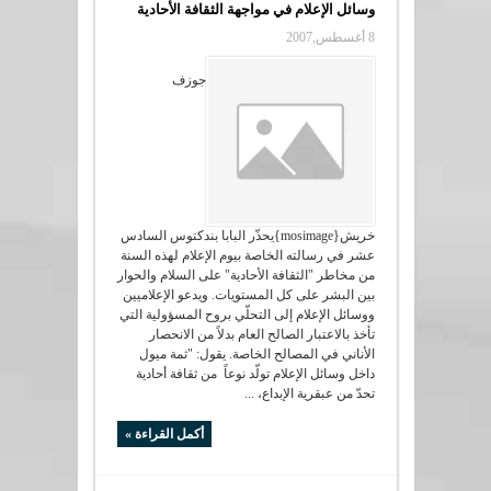
وسائل الإعلام في مواجهة الثقافة الأحادية
8 أغسطس,2007
جوزف
خريش{mosimage}يحذّر البابا بندكتوس السادس
عشر في رسالته الخاصة بيوم الإعلام لهذه السنة
من مخاطر "الثقافة الأحادية" على السلام والحوار
بين البشر على كل المستويات. ويدعو الإعلاميين
ووسائل الإعلام إلى التحلّي بروح المسؤولية التي
تأخذ بالاعتبار الصالح العام بدلاً من الانحصار
الأناني في المصالح الخاصة. يقول: "ثمة ميول
داخل وسائل الإعلام تولّد نوعاً من ثقافة أحادية
تحدّ من عبقرية الإبداع، ...
أكمل القراءة »