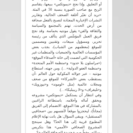
أو التعليق. وإذا نجح «ديموتكس» ببيعها، يتقاسم
الربح مع صاحب الصورة بنسبة 50 في المئة.
«نريد أن نغيّر أغلفة الصحف الحالية، وتقارير
النشرات الإخبارية المعتادة لتصبح بالفعل صحافة
من أرض الحدث، تهتم بالمجتمع والسياسة
والثقافة والفن» يقول مونتيه بحماسة. وقد نجح
فريق العمل المؤسِّس الذي يتألف من رئيسة
تحرير، ومسؤول مبيعات، وتقنيين ومصممين
للموقع (معظمهم من الشباب)، بجذب بعض
المؤسسات العالمية والجمعيات والمنظمات غير
الحكومية التي انضمت إلى خانة «أصدقاء الموقع»
(«مراسلون بلا حدود» و«منظمة الأمم المتحدة»
و«منظمة العفو الدولية»…). ومن جهته، استطاع
مونتيه – عبر جولاته المكوكية حول العالم -أن
يستقطب بعض «الشركاء» للموقع من صحف
ومجلات عالمية (مثل «لوموند» و«نيوزويك»
و«تليغراف» و«لا ريببليكا»…).
وفي انتظار أن يستكمل «ديموتكس» مشروعه
ويحقق آماله وأحلامه، باستطاعة الراغبين
بالمشاركة في هذا الموقع، الانضمام إلى الفريق
(مجاناً)، ليحجزوا موقعاً لأنفسهم بين «صحافيي
المستقبل». ويبقى السؤال: هل باتت نهاية الإعلام
المطبوع قريبة إلى هذا الحدّ؟ وهل سينجح
المشروع الصحافي «الأممي» هذا بتكريس
رسالته، وخطّ صورة جديدة للصحافة العالمية؟