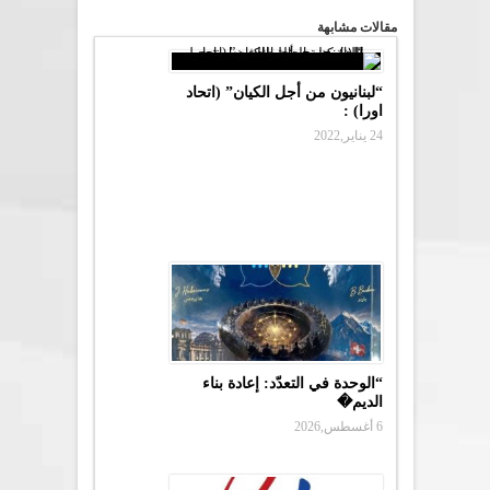
مقالات مشابهة
“لبنانيون من أجل الكيان” (اتحاد
اورا) :
24 يناير,2022
“الوحدة في التعدّد: إعادة بناء
الديم�
6 أغسطس,2026