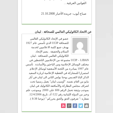
القوانين العرقية…
صباح أيوب- جريدة الأخبار 21.10.2008
عن الاتحاد الكاثوليكي العالمي للصحافة - لبنان
عضو في الإتحاد الكاثوليكي العالمي
للصحافة UCIP الذي تأسس عام 1927
بهدف جمع كلمة الاعلاميين لخدمة
السلام والحقيقة . يضم الإتحاد
الكاثوليكي العالمي للصحافة - لبنان
UCIP – LIBAN مجموعة من الإعلاميين الناشطين في
مختلف الوسائل الإعلامية ومن الباحثين والأساتذة . تأسس
عام 1997 بمبادرة من اللجنة الأسقفية لوسائل الإعلام
استمرارا للمشاركة في التغطية الإعلامية لزيارة السعيد
الذكر البابا القديس يوحنا بولس الثاني الى لبنان في أيار
مايو من العام نفسه. "أوسيب لبنان" يعمل رسميا تحت
اشراف مجلس البطاركة والأساقفة الكاثوليك في لبنان
بموجب وثيقة تحمل الرقم 606 على 2000. وبموجب علم
وخبر من الدولة اللبنانية رقم 122/ أد، تاريخ 12/4/2006.
شعاره :" تعرفون الحق والحق يحرركم " (يوحنا 8:38 ).