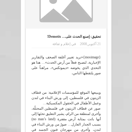
تحقيق: إصنع الحدث على… Demotix!
21 أكتوبر,2008
في
إعلام و ثقافة
{mosimage}«نريد تغيير أغلفة الصحف والتقارير
الإخبارية، لتصبح فعلاً من أرض الحدث»… هذا هو
التحدي الذي يخوضه «ديموتكس»، مراهناً على
صور يلتقطها الناس،
ويبيعها الموقع للمؤسسات الإعلامية: من قطاف
الزيتون في فلسطين، إلى ورش البناء في لندن
وعمل الأطفال في الحقول المكسيكية…
صور عن قطاف الزيتون في فلسطين المحتلّة،
وأخرى لمنطقة من الرام، يشير التعليق تحتَها إلى
أنها باتت بمثابة أرض مقفرة (no man’s land)
بسبب الجدار العازل… صورٌ من ورش البناء في
لندن، وأخرى من مهرجان فنون الجسد في