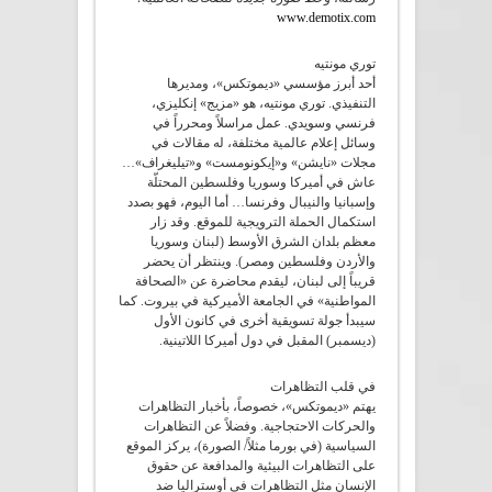
www.demotix.com
توري مونتيه
أحد أبرز مؤسسي «ديموتكس»، ومديرها
التنفيذي. توري مونتيه، هو «مزيج» إنكليزي،
فرنسي وسويدي. عمل مراسلاً ومحرراً في
وسائل إعلام عالمية مختلفة، له مقالات في
مجلات «نايشن» و«إيكونومست» و«تيليغراف»…
عاش في أميركا وسوريا وفلسطين المحتلّة
وإسبانيا والنيبال وفرنسا… أما اليوم، فهو بصدد
استكمال الحملة الترويجية للموقع. وقد زار
معظم بلدان الشرق الأوسط (لبنان وسوريا
والأردن وفلسطين ومصر). وينتظر أن يحضر
قريباً إلى لبنان، ليقدم محاضرة عن «الصحافة
المواطنية» في الجامعة الأميركية في بيروت. كما
سيبدأ جولة تسويقية أخرى في كانون الأول
(ديسمبر) المقبل في دول أميركا اللاتينية.
في قلب التظاهرات
يهتم «ديموتكس»، خصوصاً، بأخبار التظاهرات
والحركات الاحتجاجية. وفضلاً عن التظاهرات
السياسية (في بورما مثلاً/ الصورة)، يركز الموقع
على التظاهرات البيئية والمدافعة عن حقوق
الإنسان مثل التظاهرات في أوستراليا ضد