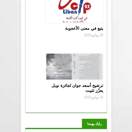
يتبع في معنى الأعجوبة
28 يوليو,2026
ترشيح أسعد جوان لجائزة نوبل
يعزّز تثبيت
24 يوليو,2026
رايك يهمنا