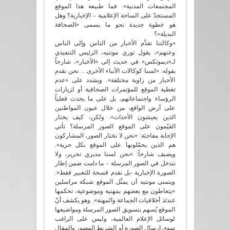
المجتمعات المدنية». فما طبيعة هذا الموقع
المستجدّ على الساحة الإعلامية – الإخبارية؟ وهل
هو خطوة جديدة نحو ما يسمى «الصحافة
البديلة»؟
«وكالتنا تقدِّم الأخبار من الناس وإلى الناس
وعنهم»، يقول توري مونتيه، الرئيس التنفيذي
لـ«ديموتكس» في حديث إلى «الأخبار»، شارحاً
بقوله: «لسنا كوكالات الأنباء الأخرى… نحن نقدم
الأخبار من زاوية مختلفة». ويشدد على «عدم
تغطية الموقع للمؤتمرات الصحافية أو لزيارات
الرؤساء واجتماعاتهم، بل على ما يحدث فعلياً
على أرض الواقع، من خلال عيون المواطنين
الذين يعيشون الأحداث». ولكن، كيف يختار
القيّمون على الموقع الصور المرسلة؟ تأتي
الإجابة مفاجئة: «نحن لا نختار الصور، المشاركون
هم الذين يحمّلونها على الموقع بكل حرية».
ويضيف شارحاً: «نحن لسنا مديري تحرير، ولا
نتدخل في الصور المرسلة – ما دامت ضمن إطار
الصورة الإخبارية -بل نقدم فسحة للتعبير فقط».
ويتمنى مونتيه أن يمثّل الموقع شبكة مراسلين
«يتعاطون مع بعضهم بمهنية وموضوعية، تحكمها
عندئذ أخلاقيات الجماعة والمهنة». وهو يكشف أنّ
الموقع يُسهم بتسويق الصور المرسلة ومواضيعها
لوسائل الإعلام العالمية، وليس على الراغب
سوى إرسال الصورة أو الشريط المصور والمقال