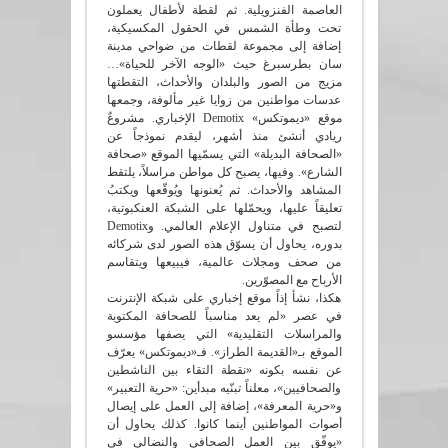
العاصمة الفنزويلية. ثم لقطة لأطفال يعملون
تحت وطأة الشمس في الحقول المكسيكية،
إضافة إلى مجموعة لقطات من ضواحي مدينة
سان بطرسبرغ حيث «الوجه الآخر للحياة»…
مزيج من الصور والبلدان والأحداث، التقطتها
عدسات مواطنين من زوايا غير مألوفة، وجمعها
موقع «ديموتكس» Demotix الإخباري. مشروعٌ
ريادي أنشئ منذ أشهر، ليقدم نموذجاً عن
«الصحافة البديلة» التي يسمّيها الموقع «صحافة
الشارع». وفيها، يصبح كل مواطن مراسلاً، يلتقط
المشاهد والأحداث. ثم يُعنونها ويُوقّعها ويكتبُ
تعليقاً عليها، ويحمّلها على الشبكة العنكبوتية،
لتصبح في متناول الإعلام العالمي. وDemotix
بدوره، يحاول أن يسوّق هذه الصور لدى شركائه
من صحف ومجلات عالمية، فيبيعها ويتقاسم
الأرباح مع المصوّرين.
هكذا، نشأ إذاً موقع إخباري على شبكة الإنترنت
في عصر «لم يعد مناسباً للصحافة المكتوبة
والمراسلات التقليدية» التي يصفها مؤسسو
الموقع بـ«القديمة الطراز». فـ«ديموتكس» يعرّف
عن نفسه بكونه «نقطة التقاء بين الناشطين
والصحافيين»، معلناً تبنّيه مبدأين: «حرية التعبير»
و«حرية المعرفة»، إضافة إلى العمل على إيصال
أصوات المواطنين أينما كانوا. كذلك يحاول أن
«يوفّق بين العمل الصحافي والنضالي في