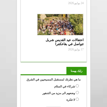
24 يوليو,2026
احتفالات عيد القديس شربل
تتواصل في بقاعكفرا
17 يوليو,2026
رايك يهمنا
ما هي نظرتك لمستقبل المسيحيين في الشرق
شركاء في السلام
وضعهم الى مزيد من التدهور
لا فكرة