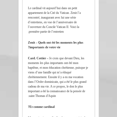
Le cardinal vit aujourd’hui dans un petit
appartement de la Cité du Vatican. Zenit l’a
rencontré, inaugurant avec lui une série
d’entretiens, en vue de l’anniversaire de
l’ouverture du Concile Vatican II. Voici la
première partie de l’entretien.
Zenit – Quels ont été les moments les plus
importants de votre vie?
Card. Cottier –
Je crois que devant Dieu, les
moments les plus importants ont été mon
baptême, et mon éducation chrétienne, puisque je
viens d’une famille qui m’a éduqué
chrétiennement. Ensuite il y a eu ma vocation
dans l’Ordre dominicain, qui a été le plus grand
cadeau de ma vie. A ce propos, le don le plus
important a été la connaissance de la pensée de
saint Thomas d'Aquin.
Et comme cardinal?