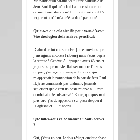
Ma nomination cardinalice fut une courtoisie de
Jean-Paul II qui m’a choisi à l’occasion de son
dernier Consistoire, en2003. Il est mort en 2005
et je crois qu’il m’a créé cardinal par bonté.
Qu’est-ce que cela signifie pour vous d’avoir
été théologien de la maison pontificale?
D’abord ce fut une surprise: je me souviens que
j’enseignais encore à Fribourg mais j’étais déjà à
la retraite à Genève. A l’époque j’avais 68 ans et
je pensais que ma vie allait se conclure là. Puis,
un jour, j’ai reçu un message du nonce, qui
m’apprenait la nomination de la part de Jean-Paul
II: je ne connaissais pas vraiment, je savais
seulement que c’était un poste réservé à l’Ordre
dominicain. Je suis arrivé à Rome, quelques mois
plus tard: j’ai dû apprendre sur place de quoi il
s’agissait et… j’ai appris!
Que faites-vous en ce moment ? Vous écrivez
?
Oui, j’écris un peu. Je dois rédiger quelque chose