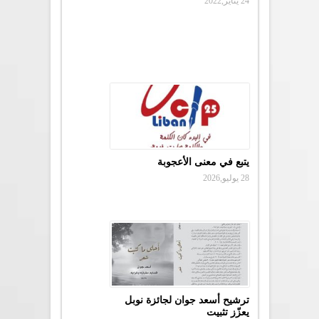
24 يناير,2022
يتبع في معنى الأعجوبة
28 يوليو,2026
ترشيح أسعد جوان لجائزة نوبل
يعزّز تثبيت