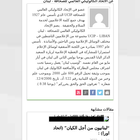
عن الاتحاد الكاثوليكي العالمي للصحافة - لبنان
عضو في الإتحاد الكاثوليكي العالمي
للصحافة UCIP الذي تأسس عام 1927
بهدف جمع كلمة الاعلاميين لخدمة
السلام والحقيقة . يضم الإتحاد
الكاثوليكي العالمي للصحافة - لبنان
UCIP – LIBAN مجموعة من الإعلاميين الناشطين في
مختلف الوسائل الإعلامية ومن الباحثين والأساتذة . تأسس
عام 1997 بمبادرة من اللجنة الأسقفية لوسائل الإعلام
استمرارا للمشاركة في التغطية الإعلامية لزيارة السعيد
الذكر البابا القديس يوحنا بولس الثاني الى لبنان في أيار
مايو من العام نفسه. "أوسيب لبنان" يعمل رسميا تحت
اشراف مجلس البطاركة والأساقفة الكاثوليك في لبنان
بموجب وثيقة تحمل الرقم 606 على 2000. وبموجب علم
وخبر من الدولة اللبنانية رقم 122/ أد، تاريخ 12/4/2006.
شعاره :" تعرفون الحق والحق يحرركم " (يوحنا 8:38 ).
مقالات مشابهة
“لبنانيون من أجل الكيان” (اتحاد
اورا) :