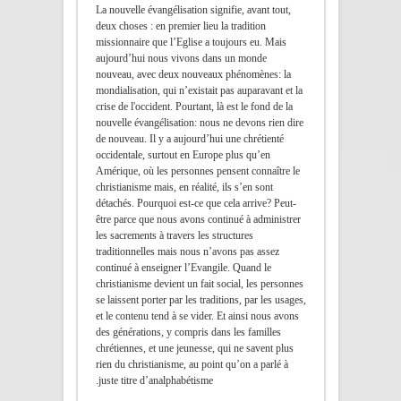
La nouvelle évangélisation signifie, avant tout,
deux choses : en premier lieu la tradition
missionnaire que l’Eglise a toujours eu. Mais
aujourd’hui nous vivons dans un monde
nouveau, avec deux nouveaux phénomènes: la
mondialisation, qui n’existait pas auparavant et la
crise de l'occident. Pourtant, là est le fond de la
nouvelle évangélisation: nous ne devons rien dire
de nouveau. Il y a aujourd’hui une chrétienté
occidentale, surtout en Europe plus qu’en
Amérique, où les personnes pensent connaître le
christianisme mais, en réalité, ils s’en sont
détachés. Pourquoi est-ce que cela arrive? Peut-
être parce que nous avons continué à administrer
les sacrements à travers les structures
traditionnelles mais nous n’avons pas assez
continué à enseigner l’Evangile. Quand le
christianisme devient un fait social, les personnes
se laissent porter par les traditions, par les usages,
et le contenu tend à se vider. Et ainsi nous avons
des générations, y compris dans les familles
chrétiennes, et une jeunesse, qui ne savent plus
rien du christianisme, au point qu’on a parlé à
juste titre d’analphabétisme.