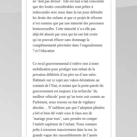
ne ‘doit pas diviser’. Elle est tout à fait consciente
que des foules considérables sont prêtes à
redescendre avec nous dans la rue pour défendre
les droits des enfants et que ce projet de réforme
n’est soutenu que par une minorité des personnes
homosexuelles. Cette minorité n’a-t-elle pas
déjà été abusée par ceux qui lui ont fait croire
qu’on pouvait effacer sans dommage la
complémentarité père/mère dans l’engendrement
et l’éducation ?
Ce recul gouvernemental n’enlève rien à notre
mobilisation pour protéger tout enfant de la
privation délibérée d’un père ou d’une mère.
Habitués sur ce sujet aux valses-hésitations au
sommet de l’Etat, et notant que la porte-parole du
gouvernement est toujours à la recherche ‘du
meilleur véhicule’ pour qu’un texte soit soumis au
Parlement, nous restons en état de vigilance
absolue… N’oublions pas que l’adoption plénière
a bel et bien été votée sous le faux-nez de
‘mariage pour tous’, sans prendre en compte
l’intérêt supérieur de l’enfant. Nous sommes
prêts à retourner massivement dans la rue, la
grande vague des rassemblements de l’année