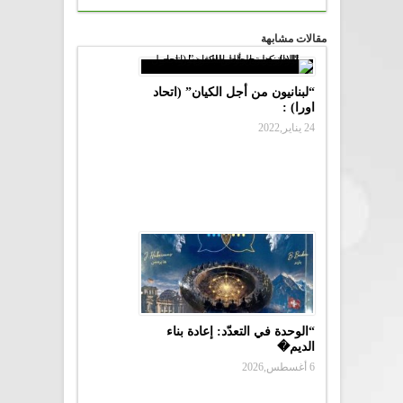
مقالات مشابهة
“لبنانيون من أجل الكيان” (اتحاد
اورا) :
24 يناير,2022
“الوحدة في التعدّد: إعادة بناء
الديم�
6 أغسطس,2026