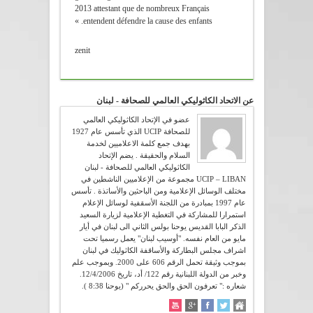
2013 attestant que de nombreux Français
entendent défendre la cause des enfants. »
zenit
عن الاتحاد الكاثوليكي العالمي للصحافة - لبنان
عضو في الإتحاد الكاثوليكي العالمي
للصحافة UCIP الذي تأسس عام 1927
بهدف جمع كلمة الاعلاميين لخدمة
السلام والحقيقة . يضم الإتحاد
الكاثوليكي العالمي للصحافة - لبنان
UCIP – LIBAN مجموعة من الإعلاميين الناشطين في
مختلف الوسائل الإعلامية ومن الباحثين والأساتذة . تأسس
عام 1997 بمبادرة من اللجنة الأسقفية لوسائل الإعلام
استمرارا للمشاركة في التغطية الإعلامية لزيارة السعيد
الذكر البابا القديس يوحنا بولس الثاني الى لبنان في أيار
مايو من العام نفسه. "أوسيب لبنان" يعمل رسميا تحت
اشراف مجلس البطاركة والأساقفة الكاثوليك في لبنان
بموجب وثيقة تحمل الرقم 606 على 2000. وبموجب علم
وخبر من الدولة اللبنانية رقم 122/ أد، تاريخ 12/4/2006.
شعاره :" تعرفون الحق والحق يحرركم " (يوحنا 8:38 ).