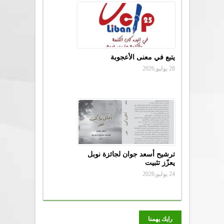
يتبع في معنى الأعجوبة
28 يوليو,2026
ترشيح أسعد جوان لجائزة نوبل
يعزّز تثبيت
24 يوليو,2026
رايك يهمنا