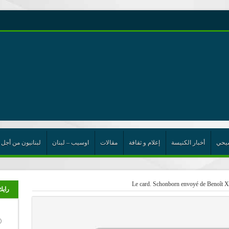
رية حول اللامركزية الموسعة شرط واجب للخروج من حالة الجمود
ن”
ت الإتحاد
رب
يحي
أخبار الكنيسة
إعلام و ثقافة
مقالات
اوسيب – لبنان
لبنانيون من أجل 
Le card. Schonborn envoyé de Benoît X
رايك