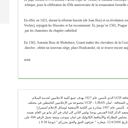
tchèque, pour la célébration du 450e anniversaire de la restauration formelle 
En effet, en 1421, durant la réforme hussite (de Jean Hus) et sa révolution 
Vechty), rejoignit les Hussites et fut excommunié. Et, jusqu’en 1561, Prague 
par les chanoines du chapitre cathédral.
En 1561, Antonín Brus de Mohelnice, Grand maître des chevaliers de la Croi
diocèse , obtint un nouveau siège, place Hradcanské, où se trouve encore aujo
zenit
عضو في الإتحاد الكاثوليكي العالمي للصحافة UCIP الذي تأسس عام 1927 بهدف جمع كلمة الاعلاميين لخدمة السلام
والحقيقة . يضم الإتحاد الكاثوليكي العالمي للصحافة - لبنان UCIP – LIBAN مجموعة من الإعلاميين الناشطين في مختلف
الوسائل الإعلامية ومن الباحثين والأساتذة . تأسس عام 1997 بمبادرة من اللجنة الأسقفية لوسائل الإعلام استمرارا
سعيد الذكر البابا القديس يوحنا بولس الثاني الى لبنان في أيار مايو من العام نفسه.
"أوسيب لبنان" يعمل رسميا تحت اشراف مجلس البطاركة والأساقفة الكاثوليك في لبنان بموجب وثيقة تحمل الرقم 606 على