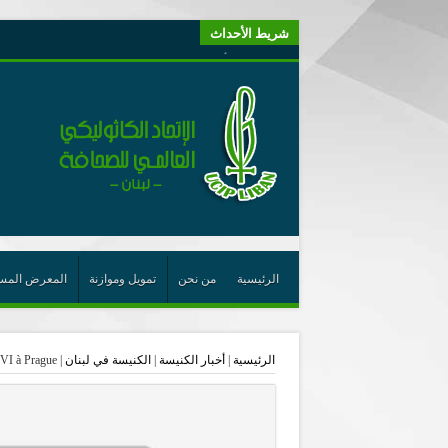
شريط الأحداث
“لبنانيون من أجل الكيان” (اتحاد اورا) : طرح رئيس الجمهو
“الوحدة في التعدّد: إعادة بناء الديمقراطيّة التوافقيّة في لبنا
يتبع في معنى الأعجوبة
ترشيح أسعد جوان لجائزة نوبل يعزّز تثبيت
احتفالات عيد القديس شربل تتواصل في بقاعكفرا…
رئيسة أوسيب لبنان تلتقي غبطة البطريرك وتطلع على نشاطا
الراعي: القديس شربل هو الزرع الجيد الذي أثمر في حقل ال
الأعجوبة في المسيحيّة: معنًى وحدًّا
الرئيسية
من نحن
تمويل وموازنة
المعرض المس
من يختصر الله يجعل الدين خطرًا
لقاء إعلامي لمكتب راعوية الشبيبة- بكركي
الرئيسية
|
أخبار الكنيسة
|
الكنيسة في لبنان
|
VI à Prague
أيّ عيش مشترك نريد؟