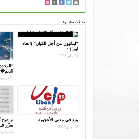
مقالات مشابهة
“لبنانيون من أجل الكيان” (اتحاد
اورا) :
24 يناير,2022
“الوحدة 
الديم�
6 أغسطس,2026
يتبع في معنى الأعجوبة
ترشيح أ
يعزّز تث
28 يوليو,2026
24 يوليو,2026