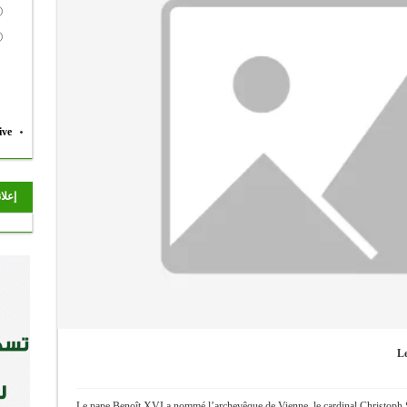
ive
إعلا
Le
Le pape Benoît XVI a nommé l’archevêque de Vienne, le cardinal Christoph