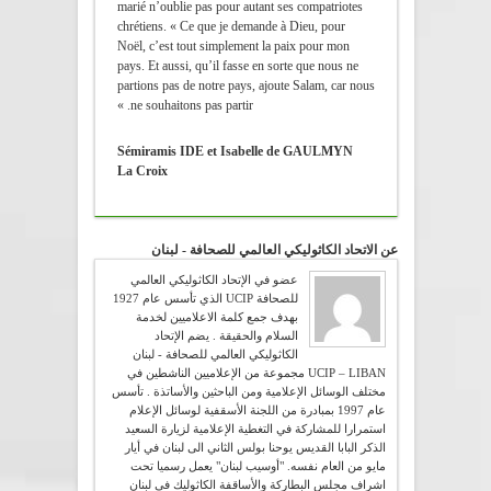
marié n’oublie pas pour autant ses compatriotes
chrétiens. « Ce que je demande à Dieu, pour
Noël, c’est tout simplement la paix pour mon
pays. Et aussi, qu’il fasse en sorte que nous ne
partions pas de notre pays, ajoute Salam, car nous
ne souhaitons pas partir. »
Sémiramis IDE et Isabelle de GAULMYN
La Croix
عن الاتحاد الكاثوليكي العالمي للصحافة - لبنان
عضو في الإتحاد الكاثوليكي العالمي
للصحافة UCIP الذي تأسس عام 1927
بهدف جمع كلمة الاعلاميين لخدمة
السلام والحقيقة . يضم الإتحاد
الكاثوليكي العالمي للصحافة - لبنان
UCIP – LIBAN مجموعة من الإعلاميين الناشطين في
مختلف الوسائل الإعلامية ومن الباحثين والأساتذة . تأسس
عام 1997 بمبادرة من اللجنة الأسقفية لوسائل الإعلام
استمرارا للمشاركة في التغطية الإعلامية لزيارة السعيد
الذكر البابا القديس يوحنا بولس الثاني الى لبنان في أيار
مايو من العام نفسه. "أوسيب لبنان" يعمل رسميا تحت
اشراف مجلس البطاركة والأساقفة الكاثوليك في لبنان