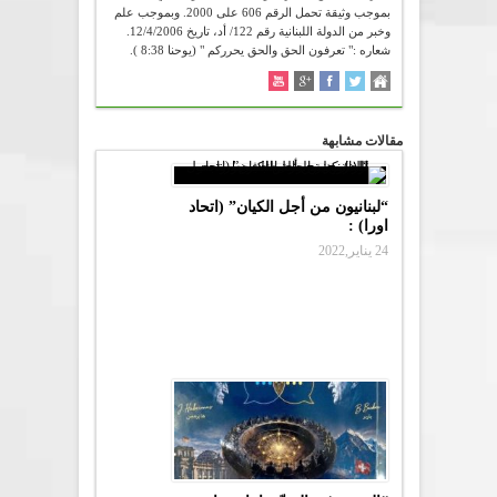
بموجب وثيقة تحمل الرقم 606 على 2000. وبموجب علم
وخبر من الدولة اللبنانية رقم 122/ أد، تاريخ 12/4/2006.
شعاره :" تعرفون الحق والحق يحرركم " (يوحنا 8:38 ).
مقالات مشابهة
“لبنانيون من أجل الكيان” (اتحاد
اورا) :
24 يناير,2022