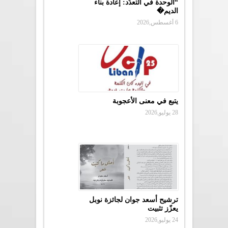
“الوحدة في التعدّد: إعادة بناء
الديم�
6 أغسطس,2026
يتبع في معنى الأعجوبة
28 يوليو,2026
ترشيح أسعد جوان لجائزة نوبل
يعزّز تثبيت
24 يوليو,2026