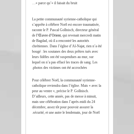
parce qu’« il faisait du bruit »…
La petite communauté syrienne-catholique qui
s’apprête à célébrer Noël est encore traumatisée,
raconte le P. Pascal Gollnisch, directeur général
de
l’Œuvre d’Orient
, qui revenait mercredi matin
de Bagdad, où il a rencontré les autorités
chrétiennes. Dans l’église d’Al-Najat, rien n’a été
bougé : les soutanes des deux prêtres tués avec
leurs fidèles ont été suspendues au mur, sur
lequel on n’a pas effacé les traces de sang. Les
photos des victimes ont été accrochées.
Pour célébrer Noël, la communauté syrienne-
catholique reviendra dans l’église. Mais « avec la
peur au ventre », précise le P. Gollnisch.
D’ailleurs, cette année, pas de messe à minuit,
mais une célébration dans l’après-midi du 24
décembre, assez tôt pour pouvoir assurer la
sécurité, et une autre le lendemain, jour de Noël.