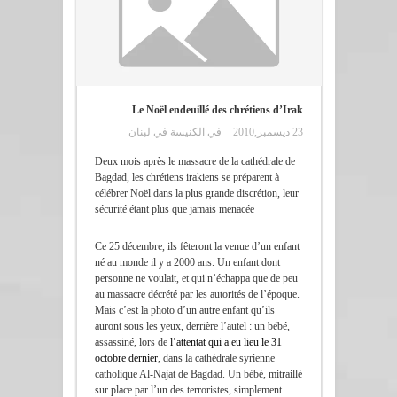
Le Noël endeuillé des chrétiens d’Irak
23 ديسمبر,2010
في
الكنيسة في لبنان
Deux mois après le massacre de la cathédrale de
Bagdad, les chrétiens irakiens se préparent à
célébrer Noël dans la plus grande discrétion, leur
sécurité étant plus que jamais menacée
Ce 25 décembre, ils fêteront la venue d’un enfant
né au monde il y a 2000 ans. Un enfant dont
personne ne voulait, et qui n’échappa que de peu
au massacre décrété par les autorités de l’époque.
Mais c’est la photo d’un autre enfant qu’ils
auront sous les yeux, derrière l’autel : un bébé,
assassiné, lors de
l’attentat qui a eu lieu le 31
octobre dernier
, dans la cathédrale syrienne
catholique Al-Najat de Bagdad. Un bébé, mitraillé
sur place par l’un des terroristes, simplement