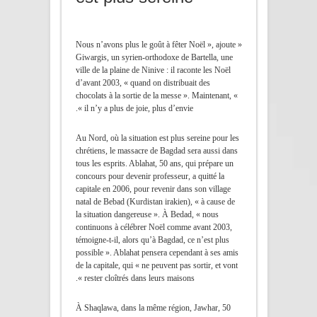
« Nous n’avons plus le goût à fêter Noël », ajoute
Giwargis, un syrien-orthodoxe de Bartella, une
ville de la plaine de Ninive : il raconte les Noël
d’avant 2003, « quand on distribuait des
chocolats à la sortie de la messe ». Maintenant, «
il n’y a plus de joie, plus d’envie ».
Au Nord, où la situation est plus sereine pour les
chrétiens, le massacre de Bagdad sera aussi dans
tous les esprits. Ablahat, 50 ans, qui prépare un
concours pour devenir professeur, a quitté la
capitale en 2006, pour revenir dans son village
natal de Bebad (Kurdistan irakien), « à cause de
la situation dangereuse ». À Bedad, « nous
continuons à célébrer Noël comme avant 2003,
témoigne-t-il, alors qu’à Bagdad, ce n’est plus
possible ». Ablahat pensera cependant à ses amis
de la capitale, qui « ne peuvent pas sortir, et vont
rester cloîtrés dans leurs maisons ».
À Shaqlawa, dans la même région, Jawhar, 50