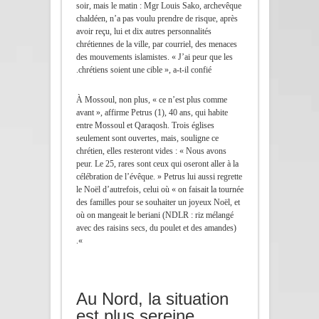
soir, mais le matin : Mgr Louis Sako, archevêque
chaldéen, n’a pas voulu prendre de risque, après
avoir reçu, lui et dix autres personnalités
chrétiennes de la ville, par courriel, des menaces
des mouvements islamistes. « J’ai peur que les
chrétiens soient une cible », a-t-il confié.
À Mossoul, non plus, « ce n’est plus comme
avant », affirme Petrus (1), 40 ans, qui habite
entre Mossoul et Qaraqosh. Trois églises
seulement sont ouvertes, mais, souligne ce
chrétien, elles resteront vides : « Nous avons
peur. Le 25, rares sont ceux qui oseront aller à la
célébration de l’évêque. » Petrus lui aussi regrette
le Noël d’autrefois, celui où « on faisait la tournée
des familles pour se souhaiter un joyeux Noël, et
où on mangeait le beriani (NDLR : riz mélangé
avec des raisins secs, du poulet et des amandes)
».
Au Nord, la situation
est plus sereine