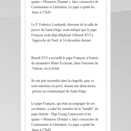
quatre « Memores Domini », laïcs consacrées de
Communion et Libération. Le pape a quitté les
lieux à 17h45.
Le P. Federico Lombardi, directeur de la salle de
presse du Saint-Siège, avait indiqué que le pape
François avait déjà téléphoné à Benoît XVI à
l'approche de Noël, le 14 décembre dernier.
Benoît XVI a accueilli le pape François à l'entrée
du monastère Mater Ecclesiae, dans l'enceinte du
Vatican, où il réside.
Ils ont prié ensemble dans la chapelle, puis se
sont entretenu en privé, durant une demi-heure,
précise un communiqué du Saint-Siège.
Le pape François, qui était accompagné de ses
secrétaires, a salué les membre de la “famille” du
pape émérite : Mgr Georg Gaenswein et les
quatre « Memores Domini », laïcs consacrées de
Communion et Libération. Le pape a quitté les
lieux à 17h45.