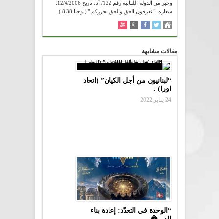
وخبر من الدولة اللبنانية رقم 122/ أد، تاريخ 12/4/2006.
شعاره :" تعرفون الحق والحق يحرركم " (يوحنا 8:38 ).
مقالات مشابهة
“لبنانيون من أجل الكيان” (اتحاد
اورا) :
24 يناير,2022
“الوحدة في التعدّد: إعادة بناء
الديم�