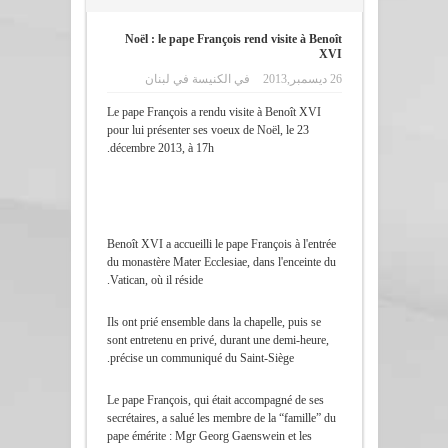
Noël : le pape François rend visite à Benoît
XVI
26 ديسمبر,2013
في
الكنيسة في لبنان
Le pape François a rendu visite à Benoît XVI
pour lui présenter ses voeux de Noël, le 23
décembre 2013, à 17h.
Benoît XVI a accueilli le pape François à l'entrée
du monastère Mater Ecclesiae, dans l'enceinte du
Vatican, où il réside.
Ils ont prié ensemble dans la chapelle, puis se
sont entretenu en privé, durant une demi-heure,
précise un communiqué du Saint-Siège.
Le pape François, qui était accompagné de ses
secrétaires, a salué les membre de la “famille” du
pape émérite : Mgr Georg Gaenswein et les