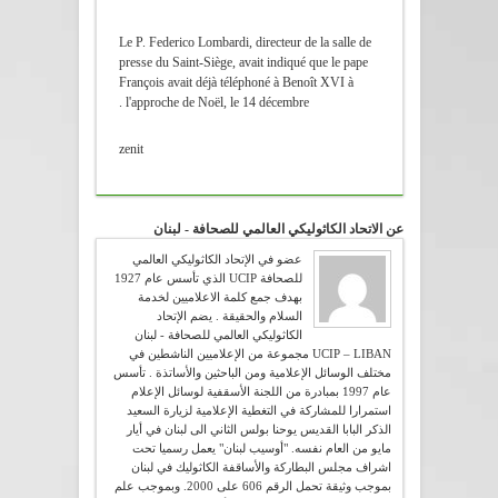
Le P. Federico Lombardi, directeur de la salle de
presse du Saint-Siège, avait indiqué que le pape
François avait déjà téléphoné à Benoît XVI à
l'approche de Noël, le 14 décembre .
zenit
عن الاتحاد الكاثوليكي العالمي للصحافة - لبنان
عضو في الإتحاد الكاثوليكي العالمي
للصحافة UCIP الذي تأسس عام 1927
بهدف جمع كلمة الاعلاميين لخدمة
السلام والحقيقة . يضم الإتحاد
الكاثوليكي العالمي للصحافة - لبنان
UCIP – LIBAN مجموعة من الإعلاميين الناشطين في
مختلف الوسائل الإعلامية ومن الباحثين والأساتذة . تأسس
عام 1997 بمبادرة من اللجنة الأسقفية لوسائل الإعلام
استمرارا للمشاركة في التغطية الإعلامية لزيارة السعيد
الذكر البابا القديس يوحنا بولس الثاني الى لبنان في أيار
مايو من العام نفسه. "أوسيب لبنان" يعمل رسميا تحت
اشراف مجلس البطاركة والأساقفة الكاثوليك في لبنان
بموجب وثيقة تحمل الرقم 606 على 2000. وبموجب علم