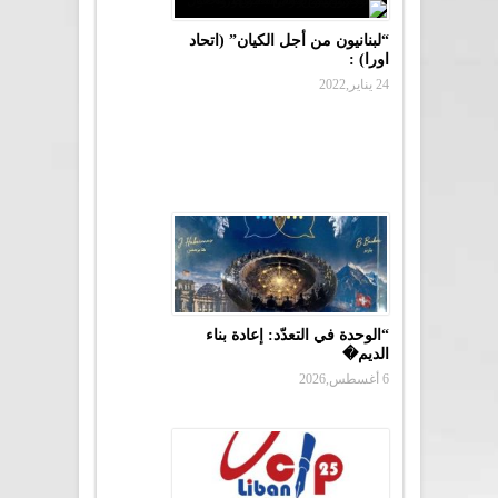
“لبنانيون من أجل الكيان” (اتحاد
اورا) :
24 يناير,2022
“الوحدة في التعدّد: إعادة بناء
الديم�
6 أغسطس,2026