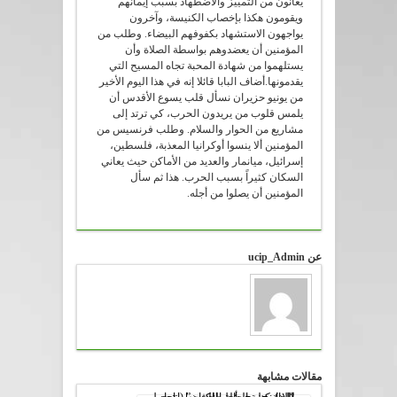
يعانون من التمييز والاضطهاد بسبب إيمانهم
ويقومون هكذا بإخصاب الكنيسة، وآخرون
يواجهون الاستشهاد بكفوفهم البيضاء. وطلب من
المؤمنين أن يعضدوهم بواسطة الصلاة وأن
يستلهموا من شهادة المحبة تجاه المسيح التي
يقدمونها.أضاف البابا قائلا إنه في هذا اليوم الأخير
من يونيو حزيران نسأل قلب يسوع الأقدس أن
يلمس قلوب من يريدون الحرب، كي ترتد إلى
مشاريع من الحوار والسلام. وطلب فرنسيس من
المؤمنين ألا ينسوا أوكرانيا المعذبة، فلسطين،
إسرائيل، ميانمار والعديد من الأماكن حيث يعاني
السكان كثيراً بسبب الحرب. هذا ثم سأل
المؤمنين أن يصلوا من أجله.
عن ucip_Admin
مقالات مشابهة