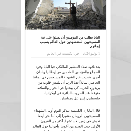
البابا يطلب من المؤمنين أن يصلوا على نية
المسيحيين المضطهدين حول العالم بسبب
إيمانهم
1 يوليو,2024
في
الكنيسة في العالم
بعد تلاوة صلاة التبشير الملائكي حيا البابا وفود
الحجاج والمؤمنين القادمين من إيطاليا وبلدان
أخرى وتحدث عن الشهداء المسيحيين في زماننا
الحاضر، سائلاً أيضا الرب أن يلمس قلوب من
يريدون الحرب كي يبحثوا عن الحوار والسلام،
متوقفاً عند الحروب الدائرة في أوكرانيا،
فلسطين، إسرائيل وميانمار.
قال البابا إن الكنيسة تتذكر اليوم أولى الشهداء
المسيحيين الرومان مشيرا إلى أننا نحن أيضا
نعيش في زمن الاستشهاد أكثر من القرون
الأولى حيث العديد من أخوتنا وأخواتنا حول العالم