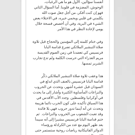
أنفسنا سؤالين، الأول هو ما هي الرغبات،
الوحوش، المضرَمة في قلوبنا. أما السؤال الثاني
فهو إن كنت أفكر، من أجل جعل صوت الله
يكلمني في قلبي ويحمي خيره، في الاختلاء بعض
الشيء في البرية، وفي أن أخصص فسحة خلال
يومي لإعادة النظر في هذا الأمر.
وفي ختام كلمته إلى المؤمنين والحجاج قبل تلاوة
صلاة التبشير الملائكي تضرع قداسة البابا
فرنسيس كي تعضدنا في زمن الصوم القديسة
مريم العذراء التي حرست الكلمة ولم تدع تجارب
الشرير تمسها.
هذا وعقب تلاوة صلاة التبشير الملائكي ذكّر
قداسة البابا فرنسيس بالعنف الذي اندلع في
السودان قبل عشرة أشهر، وتحدث عن الحروب
والنزاعات المأساوية الكثيرة وأشار إلى ما يحدث
في أوكرانيا وفلسطين. وجدد الأب الأقدس في
هذا السياق تأكيده على كون الحرب دائما هزيمة
وتحدث عن أنه أينما تدور حروب فهي بلا فائدة
وقد تعبت الشعوب من الحروب والنزاعات. ثم
ختم قداسة البابا فرنسيس مشيرا إلى أنه سيبدأ
بعد ظهر اليوم مع عدد من الكرادلة ورؤساء
الدوائر الفاتيكانية رياضات روحية ستستمر حتى