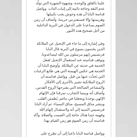
علينا بالقلق والوحدة، وشهوة الشهرة التي تولِّد
عدم الثقة وحاجة دائمة إلى إثبات الذات. وواصل
قداسة البابا أن هذه وحوش يجب تكبيلها
وهزيمتها وإلا فستفترس حريتنا، وأضاف أن زمن
الصوم يساعدنا على الدخول في البرية الداخلية
من أجل تصحيح هذه الأمور.
وفي إشارة إلى ما جاء في الإنجيل عن الملائكة
الذين يخدمون يسوع في البرية قال البابا
فرنسيس إنهم مرسلون من الله ليساعدونا،
وتوقف قداسته عند استعمال الإنجيل لفعل
الخدمة في حديثه عن الملائكة. وأوضح البابا أن
الخدمة هي عكس الهيمنة التي هي طابع الرغبات
التي تَحدَّث عنها من قبل. وواصل قداسته أن
الروح الملائكية تشير بالأحرى إلى الأفكار
والمشاعر الصالحة التي يقترحها الروح القدس،
وأضاف أنه وبينما التجارب تمزقنا فإن الإلهام
الإلهي يوحدنا ويجعلنا في تناغم، يُطمئن القلب
وينشر مذاق المسيح، مذاق السماء. ثم أراد البابا
فرنسيس التنبيه إلى أنه ولاستقبال إلهام الله
وفهمه جيدا هناك حاجة إلى الصمت والصلاة. وأكد
قداسته أن زمن الصوم هو زمن القيام بهذا.
وواصل قداسة البابا داعيا إلى أن نطرح على