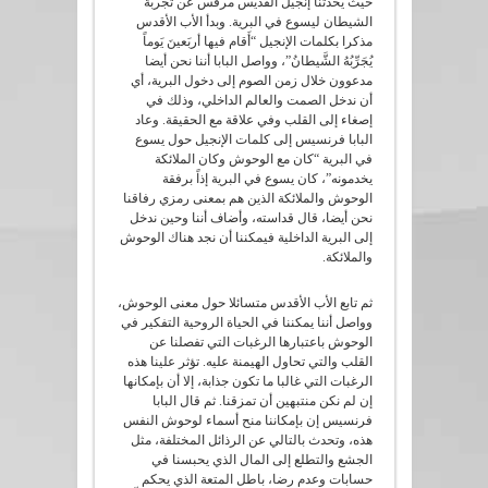
حيث يحدثنا إنجيل القديس مرقس عن تجربة
الشيطان ليسوع في البرية. وبدأ الأب الأقدس
مذكرا بكلمات الإنجيل “أَقام فيها أربَعينَ يَوماً
يُجَرِّبُهُ الشَّيطانُ”، وواصل البابا أننا نحن أيضا
مدعوون خلال زمن الصوم إلى دخول البرية، أي
أن ندخل الصمت والعالم الداخلي، وذلك في
إصغاء إلى القلب وفي علاقة مع الحقيقة. وعاد
البابا فرنسيس إلى كلمات الإنجيل حول يسوع
في البرية “كان مع الوحوش وكان الملائكة
يخدمونه”، كان يسوع في البرية إذاً برفقة
الوحوش والملائكة الذين هم بمعنى رمزي رفاقنا
نحن أيضا، قال قداسته، وأضاف أننا وحين ندخل
إلى البرية الداخلية فيمكننا أن نجد هناك الوحوش
والملائكة.
ثم تابع الأب الأقدس متسائلا حول معنى الوحوش،
وواصل أننا يمكننا في الحياة الروحية التفكير في
الوحوش باعتبارها الرغبات التي تفصلنا عن
القلب والتي تحاول الهيمنة عليه. تؤثر علينا هذه
الرغبات التي غالبا ما تكون جذابة، إلا أن بإمكانها
إن لم نكن منتبهين أن تمزقنا. ثم قال البابا
فرنسيس إن بإمكاننا منح أسماء لوحوش النفس
هذه، وتحدث بالتالي عن الرذائل المختلفة، مثل
الجشع والتطلع إلى المال الذي يحبسنا في
حسابات وعدم رضا، باطل المتعة الذي يحكم