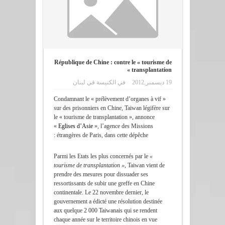
République de Chine : contre le « tourisme de
transplantation »
19 ديسمبر,2012
في
الكنيسة في لبنان
Condamnant le « prélèvement d’organes à vif »
sur des prisonniers en Chine, Taiwan légifère sur
le « tourisme de transplantation », annonce
«
Eglises d’Asie
», l’agence des Missions
étrangères de Paris, dans cette dépêche :
Parmi les Etats les plus concernés par le
«
tourisme de transplantation »
, Taiwan vient de
prendre des mesures pour dissuader ses
ressortissants de subir une greffe en Chine
continentale. Le 22 novembre dernier, le
gouvernement a édicté une résolution destinée
aux quelque 2 000 Taiwanais qui se rendent
chaque année sur le territoire chinois en vue