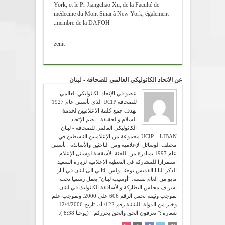
York, et le Pr Jiangchao Xu, de la Faculté de
médecine du Mont Sinaï à New York, également
membre de la DAFOH.
zenit
عن الاتحاد الكاثوليكي العالمي للصحافة - لبنان
عضو في الإتحاد الكاثوليكي العالمي
للصحافة UCIP الذي تأسس عام 1927
بهدف جمع كلمة الاعلاميين لخدمة
السلام والحقيقة . يضم الإتحاد
الكاثوليكي العالمي للصحافة - لبنان
UCIP – LIBAN مجموعة من الإعلاميين الناشطين في
مختلف الوسائل الإعلامية ومن الباحثين والأساتذة . تأسس
عام 1997 بمبادرة من اللجنة الأسقفية لوسائل الإعلام
استمرارا للمشاركة في التغطية الإعلامية لزيارة السعيد
الذكر البابا القديس يوحنا بولس الثاني الى لبنان في أيار
مايو من العام نفسه. "أوسيب لبنان" يعمل رسميا تحت
اشراف مجلس البطاركة والأساقفة الكاثوليك في لبنان
بموجب وثيقة تحمل الرقم 606 على 2000. وبموجب علم
وخبر من الدولة اللبنانية رقم 122/ أد، تاريخ 12/4/2006.
شعاره :" تعرفون الحق والحق يحرركم " (يوحنا 8:38 ).