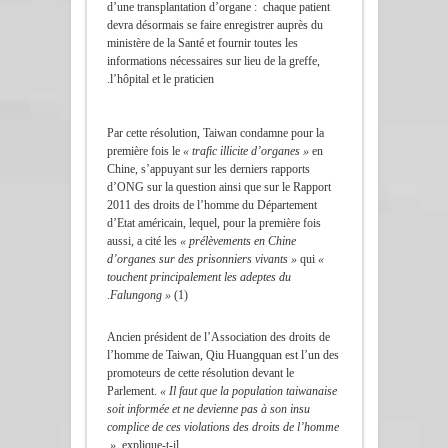
d’une transplantation d’organe : chaque patient
devra désormais se faire enregistrer auprès du
ministère de la Santé et fournir toutes les
informations nécessaires sur lieu de la greffe,
l’hôpital et le praticien.
Par cette résolution, Taiwan condamne pour la
première fois le
« trafic illicite d’organes »
en
Chine, s’appuyant sur les derniers rapports
d’ONG sur la question ainsi que sur le Rapport
2011 des droits de l’homme du Département
d’Etat américain, lequel, pour la première fois
aussi, a cité les
« prélèvements en Chine
d’organes sur des prisonniers vivants »
qui
«
touchent principalement les adeptes du
Falungong »
(1).
Ancien président de l’Association des droits de
l’homme de Taiwan, Qiu Huangquan est l’un des
promoteurs de cette résolution devant le
Parlement.
« Il faut que la population taiwanaise
soit informée et ne devienne pas à son insu
complice de ces violations des droits de l’homme
»
, explique-t-il.