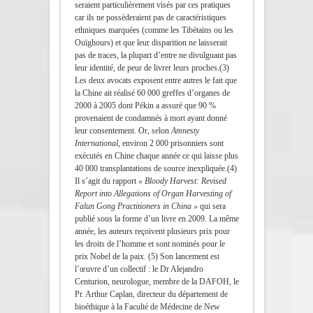
seraient particulièrement visés par ces pratiques
car ils ne possèderaient pas de caractéristiques
ethniques marquées (comme les Tibétains ou les
Ouïghours) et que leur disparition ne laisserait
pas de traces, la plupart d’entre ne divulguant pas
leur identité, de peur de livrer leurs proches. (3)
Les deux avocats exposent entre autres le fait que
la Chine ait réalisé 60 000 greffes d’organes de
2000 à 2005 dont Pékin a assuré que 90 %
provenaient de condamnés à mort ayant donné
leur consentement. Or, selon
Amnesty
International
, environ 2 000 prisonniers sont
exécutés en Chine chaque année ce qui laisse plus
40 000 transplantations de source inexpliquée. (4)
Il s’agit du rapport
« Bloody Harvest: Revised
Report into Allegations of Organ Harvesting of
Falun Gong Practitioners in China »
qui sera
publié sous la forme d’un livre en 2009. La même
année, les auteurs reçoivent plusieurs prix pour
les droits de l’homme et sont nominés pour le
prix Nobel de la paix. (5) Son lancement est
l’œuvre d’un collectif : le Dr Alejandro
Centurion, neurologue, membre de la DAFOH, le
Pr. Arthur Caplan, directeur du département de
bioéthique à la Faculté de Médecine de New