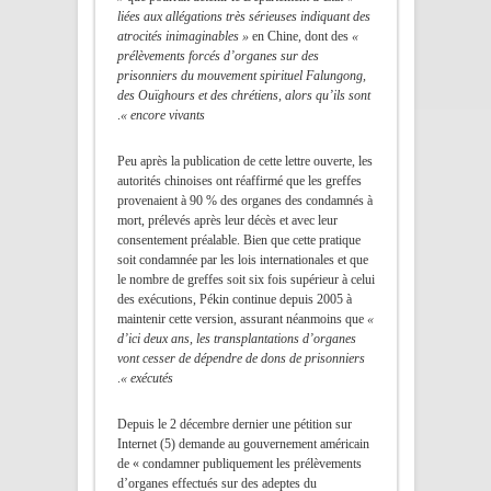
liées aux allégations très sérieuses indiquant des
atrocités inimaginables »
en Chine, dont des
«
prélèvements forcés d’organes sur des
prisonniers du mouvement spirituel Falungong,
des Ouïghours et des chrétiens, alors qu’ils sont
.
encore vivants »
Peu après la publication de cette lettre ouverte, les
autorités chinoises ont réaffirmé que les greffes
provenaient à 90 % des organes des condamnés à
mort, prélevés après leur décès et avec leur
consentement préalable. Bien que cette pratique
soit condamnée par les lois internationales et que
le nombre de greffes soit six fois supérieur à celui
des exécutions, Pékin continue depuis 2005 à
maintenir cette version, assurant néanmoins que
«
d’ici deux ans, les transplantations d’organes
vont cesser de dépendre de dons de prisonniers
.
exécutés »
Depuis le 2 décembre dernier une pétition sur
Internet (5) demande au gouvernement américain
de « condamner publiquement les prélèvements
d’organes effectués sur des adeptes du