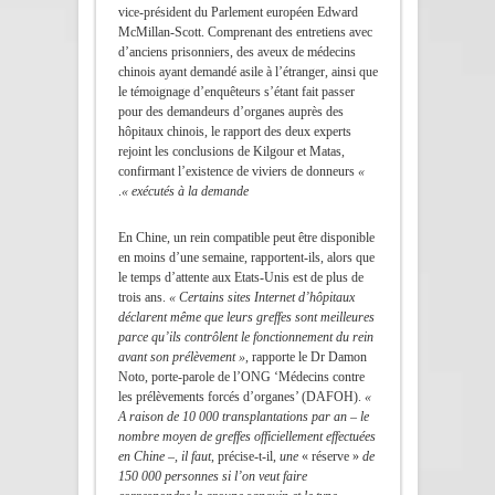
vice-président du Parlement européen Edward
McMillan-Scott. Comprenant des entretiens avec
d’anciens prisonniers, des aveux de médecins
chinois ayant demandé asile à l’étranger, ainsi que
le témoignage d’enquêteurs s’étant fait passer
pour des demandeurs d’organes auprès des
hôpitaux chinois, le rapport des deux experts
rejoint les conclusions de Kilgour et Matas,
confirmant l’existence de viviers de donneurs
«
.
exécutés à la demande »
En Chine, un rein compatible peut être disponible
en moins d’une semaine, rapportent-ils, alors que
le temps d’attente aux Etats-Unis est de plus de
trois ans.
« Certains sites Internet d’hôpitaux
déclarent même que leurs greffes sont meilleures
parce qu’ils contrôlent le fonctionnement du rein
avant son prélèvement »
, rapporte le Dr Damon
Noto, porte-parole de l’ONG ‘Médecins contre
les prélèvements forcés d’organes’ (DAFOH).
«
A raison de 10 000 transplantations par an – le
nombre moyen de greffes officiellement effectuées
en Chine –, il faut
, précise-t-il,
une
« réserve »
de
150 000 personnes si l’on veut faire