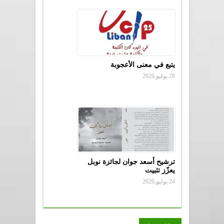
يتبع في معنى الأعجوبة
28 يوليو,2026
ترشيح أسعد جوان لجائزة نوبل
يعزّز تثبيت
24 يوليو,2026