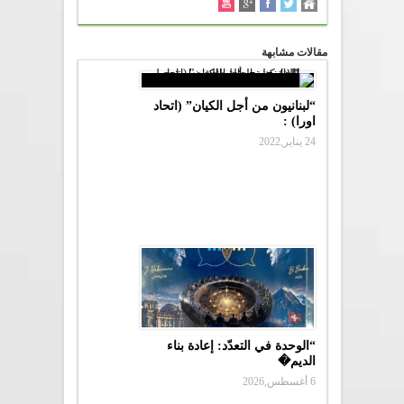
مقالات مشابهة
“لبنانيون من أجل الكيان” (اتحاد
اورا) :
24 يناير,2022
“الوحدة في التعدّد: إعادة بناء
الديم�
6 أغسطس,2026