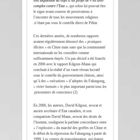
son inquiétude au sujet d’un projet de
« loi anti-
complot contre l’Etat »
, qui selon lui pouvait être
le signe avant-coureur de persécutions à
l’encontre de tous les mouvements religieux
n’étant pas sous le contrôle direct de Pékin.
Ces dernières années, de nombreux rapports
avaient régulièrement dénoncé des
« pratiques
illicites »
en Chine mais sans que la communauté
internationale ne les considère comme
suffisamment étayés. Un pas décisif a été franchi
en 2006 avec le rapport Kilgour-Matas qui
concluait à la réalité d’un vaste réseau lucratif
sous le contrôle du gouvernement chinois, ainsi
qu’à des
« exécutions »
d’adeptes du Falungong,
« vivier humain »
le plus important parmi tous les
prisonniers de conscience (2).
En 2006, les auteurs, David Kilgour, avocat et
ancien secrétaire d’Etat canadien, et son
compatriote David Matas, avocat des droits de
l’homme, soulignent la parfaite concordance entre
« l’explosion »
du marché des greffes en Chine et
le début de la répression du Falungong à partir de
1999. Les centres de transplantation, qui étaient