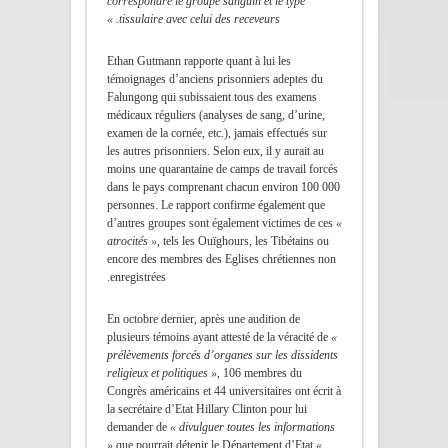
correspondre le groupe sanguin et le type
tissulaire avec celui des receveurs. »
Ethan Gutmann rapporte quant à lui les
témoignages d’anciens prisonniers adeptes du
Falungong qui subissaient tous des examens
médicaux réguliers (analyses de sang, d’urine,
examen de la cornée, etc.), jamais effectués sur
les autres prisonniers. Selon eux, il y aurait au
moins une quarantaine de camps de travail forcés
dans le pays comprenant chacun environ 100 000
personnes. Le rapport confirme également que
d’autres groupes sont également victimes de ces
«
atrocités »
, tels les Ouïghours, les Tibétains ou
encore des membres des Eglises chrétiennes non
enregistrées.
En octobre dernier, après une audition de
plusieurs témoins ayant attesté de la véracité de
«
prélèvements forcés d’organes sur les dissidents
religieux et politiques »
, 106 membres du
Congrès américains et 44 universitaires ont écrit à
la secrétaire d’Etat Hillary Clinton pour lui
demander de
« divulguer toutes les informations
»
que pourrait détenir le Département d’Etat
«