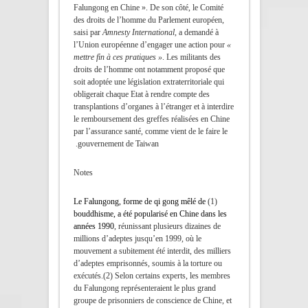
Falungong en Chine ». De son côté, le Comité
des droits de l’homme du Parlement européen,
saisi par
Amnesty International
, a demandé à
l’Union européenne d’engager une action pour
«
mettre fin à ces pratiques »
. Les militants des
droits de l’homme ont notamment proposé que
soit adoptée une législation extraterritoriale qui
obligerait chaque Etat à rendre compte des
transplantions d’organes à l’étranger et à interdire
le remboursement des greffes réalisées en Chine
par l’assurance santé, comme vient de le faire le
gouvernement de Taiwan.
Notes
Le Falungong, forme de qi gong mêlé de
(1)
bouddhisme, a été popularisé en Chine dans les
années 1990
, réunissant plusieurs dizaines de
millions d’adeptes jusqu’en 1999, où le
mouvement a subitement été interdit, des milliers
d’adeptes emprisonnés, soumis à la torture ou
exécutés. (2) Selon certains experts, les membres
du Falungong représenteraient le plus grand
groupe de prisonniers de conscience de Chine, et