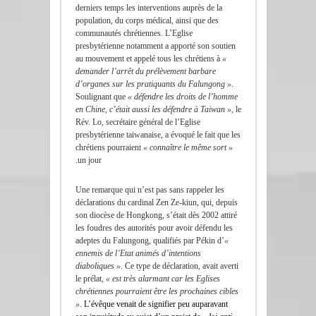
derniers temps les interventions auprès de la
population, du corps médical, ainsi que des
communautés chrétiennes. L’Eglise
presbytérienne notamment a apporté son soutien
au mouvement et appelé tous les chrétiens à
«
demander l’arrêt du prélèvement barbare
d’organes sur les pratiquants du Falungong »
.
Soulignant que
« défendre les droits de l’homme
en Chine, c’était aussi les défendre à Taiwan »
, le
Rév. Lo, secrétaire général de l’Eglise
presbytérienne taiwanaise, a évoqué le fait que les
chrétiens pourraient
« connaître le même sort »
un jour.
Une remarque qui n’est pas sans rappeler les
déclarations du cardinal Zen Ze-kiun, qui, depuis
son diocèse de Hongkong, s’était dès 2002 attiré
les foudres des autorités pour avoir défendu les
adeptes du Falungong, qualifiés par Pékin d’
«
ennemis de l’Etat animés d’intentions
diaboliques »
. Ce type de déclaration, avait averti
le prélat,
« est très alarmant car les Eglises
chrétiennes pourraient être les prochaines cibles
»
.
L’évêque venait de signifier peu auparavant