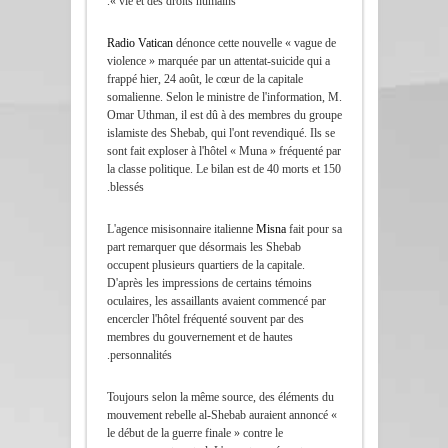
vie et des droits humains ».
Radio Vatican
dénonce cette nouvelle « vague de
violence » marquée par un attentat-suicide qui a
frappé hier, 24 août, le cœur de la capitale
somalienne. Selon le ministre de l'information, M.
Omar Uthman, il est dû à des membres du groupe
islamiste des Shebab, qui l'ont revendiqué. Ils se
sont fait exploser à l'hôtel « Muna » fréquenté par
la classe politique. Le bilan est de 40 morts et 150
blessés.
L'agence misisonnaire italienne
Misna
fait pour sa
part remarquer que désormais les Shebab
occupent plusieurs quartiers de la capitale.
D'après les impressions de certains témoins
oculaires, les assaillants avaient commencé par
encercler l'hôtel fréquenté souvent par des
membres du gouvernement et de hautes
personnalités.
Toujours selon la même source, des éléments du
mouvement rebelle al-Shebab auraient annoncé «
le début de la guerre finale » contre le