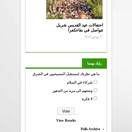
احتفالات عيد القديس شربل
تتواصل في بقاعكفرا
17 يوليو,2026
رايك يهمنا
ما هي نظرتك لمستقبل المسيحيين في الشرق
شركاء في السلام
وضعهم الى مزيد من التدهور
لا فكرة
View Results
Polls Archive