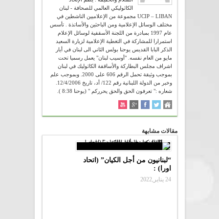
الكاثوليكي العالمي للصحافة - لبنان
UCIP – LIBAN مجموعة من الإعلاميين الناشطين في
مختلف الوسائل الإعلامية ومن الباحثين والأساتذة . تأسس
عام 1997 بمبادرة من اللجنة الأسقفية لوسائل الإعلام
استمرارا للمشاركة في التغطية الإعلامية لزيارة السعيد
الذكر البابا القديس يوحنا بولس الثاني الى لبنان في أيار
مايو من العام نفسه. "أوسيب لبنان" يعمل رسميا تحت
اشراف مجلس البطاركة والأساقفة الكاثوليك في لبنان
بموجب وثيقة تحمل الرقم 606 على 2000. وبموجب علم
وخبر من الدولة اللبنانية رقم 122/ أد، تاريخ 12/4/2006.
شعاره :" تعرفون الحق والحق يحرركم " (يوحنا 8:38 ).
مقالات مشابهة
“لبنانيون من أجل الكيان” (اتحاد
اورا) :
24 يناير,2022