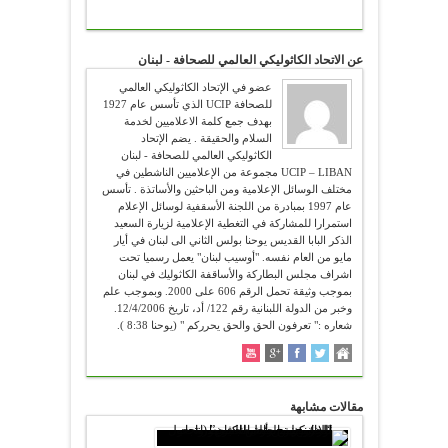
عن الاتحاد الكاثوليكي العالمي للصحافة - لبنان
عضو في الإتحاد الكاثوليكي العالمي
للصحافة UCIP الذي تأسس عام 1927
بهدف جمع كلمة الاعلاميين لخدمة
السلام والحقيقة . يضم الإتحاد
الكاثوليكي العالمي للصحافة - لبنان
UCIP – LIBAN مجموعة من الإعلاميين الناشطين في
مختلف الوسائل الإعلامية ومن الباحثين والأساتذة . تأسس
عام 1997 بمبادرة من اللجنة الأسقفية لوسائل الإعلام
استمرارا للمشاركة في التغطية الإعلامية لزيارة السعيد
الذكر البابا القديس يوحنا بولس الثاني الى لبنان في أيار
مايو من العام نفسه. "أوسيب لبنان" يعمل رسميا تحت
اشراف مجلس البطاركة والأساقفة الكاثوليك في لبنان
بموجب وثيقة تحمل الرقم 606 على 2000. وبموجب علم
وخبر من الدولة اللبنانية رقم 122/ أد، تاريخ 12/4/2006.
شعاره :" تعرفون الحق والحق يحرركم " (يوحنا 8:38 ).
مقالات مشابهة