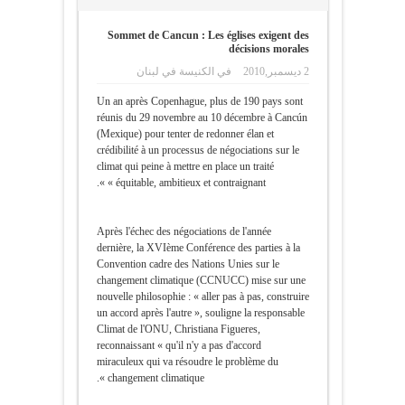
Sommet de Cancun : Les églises exigent des
décisions morales
2 ديسمبر,2010
في
الكنيسة في لبنان
Un an après Copenhague, plus de 190 pays sont
réunis du 29 novembre au 10 décembre à Cancún
(Mexique) pour tenter de redonner élan et
crédibilité à un processus de négociations sur le
climat qui peine à mettre en place un traité
« équitable, ambitieux et contraignant ».
Après l'échec des négociations de l'année
dernière, la XVIème Conférence des parties à la
Convention cadre des Nations Unies sur le
changement climatique (CCNUCC) mise sur une
nouvelle philosophie : « aller pas à pas, construire
un accord après l'autre », souligne la responsable
Climat de l'ONU, Christiana Figueres,
reconnaissant « qu'il n'y a pas d'accord
miraculeux qui va résoudre le problème du
changement climatique ».