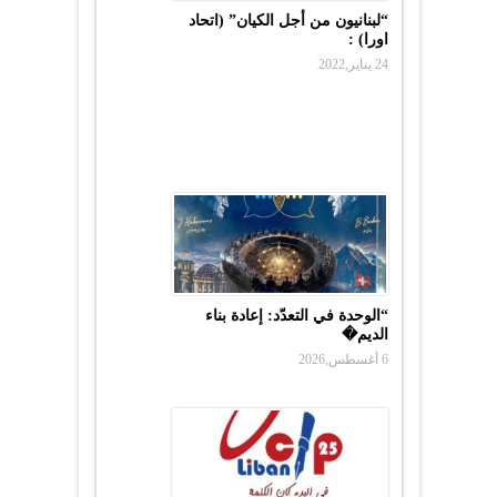
“لبنانيون من أجل الكيان” (اتحاد
اورا) :
24 يناير,2022
“الوحدة في التعدّد: إعادة بناء
الديم�
6 أغسطس,2026