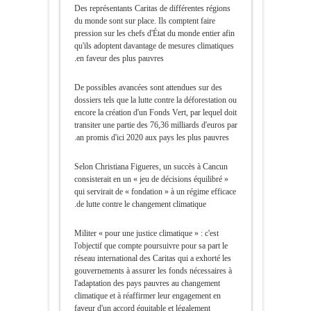
Des représentants Caritas de différentes régions
du monde sont sur place. Ils comptent faire
pression sur les chefs d'État du monde entier afin
qu'ils adoptent davantage de mesures climatiques
en faveur des plus pauvres.
De possibles avancées sont attendues sur des
dossiers tels que la lutte contre la déforestation ou
encore la création d'un Fonds Vert, par lequel doit
transiter une partie des 76,36 milliards d'euros par
an promis d'ici 2020 aux pays les plus pauvres.
Selon Christiana Figueres, un succès à Cancun
consisterait en un « jeu de décisions équilibré »
qui servirait de « fondation » à un régime efficace
de lutte contre le changement climatique.
Militer « pour une justice climatique » : c'est
l'objectif que compte poursuivre pour sa part le
réseau international des Caritas qui a exhorté les
gouvernements à assurer les fonds nécessaires à
l'adaptation des pays pauvres au changement
climatique et à réaffirmer leur engagement en
faveur d'un accord équitable et légalement