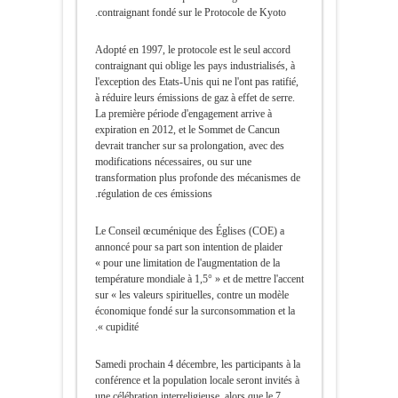
contraignant fondé sur le Protocole de Kyoto.
Adopté en 1997, le protocole est le seul accord
contraignant qui oblige les pays industrialisés, à
l'exception des Etats-Unis qui ne l'ont pas ratifié,
à réduire leurs émissions de gaz à effet de serre.
La première période d'engagement arrive à
expiration en 2012, et le Sommet de Cancun
devrait trancher sur sa prolongation, avec des
modifications nécessaires, ou sur une
transformation plus profonde des mécanismes de
régulation de ces émissions.
Le Conseil œcuménique des Églises (COE) a
annoncé pour sa part son intention de plaider
« pour une limitation de l'augmentation de la
température mondiale à 1,5° » et de mettre l'accent
sur « les valeurs spirituelles, contre un modèle
économique fondé sur la surconsommation et la
cupidité ».
Samedi prochain 4 décembre, les participants à la
conférence et la population locale seront invités à
une célébration interreligieuse, alors que le 7