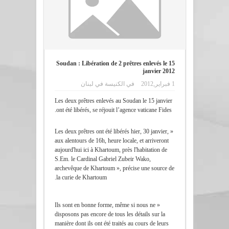
Soudan : Libération de 2 prêtres enlevés le 15
janvier 2012
1 فبراير,2012
في
الكنيسة في لبنان
Les deux prêtres enlevés au Soudan le 15 janvier
ont été libérés, se réjouit l’agence vaticane Fides.
« Les deux prêtres ont été libérés hier, 30 janvier,
aux alentours de 16h, heure locale, et arriveront
aujourd'hui ici à Khartoum, près l'habitation de
S.Em. le Cardinal Gabriel Zubeir Wako,
archevêque de Khartoum », précise une source de
la curie de Khartoum.
« Ils sont en bonne forme, même si nous ne
disposons pas encore de tous les détails sur la
manière dont ils ont été traités au cours de leurs