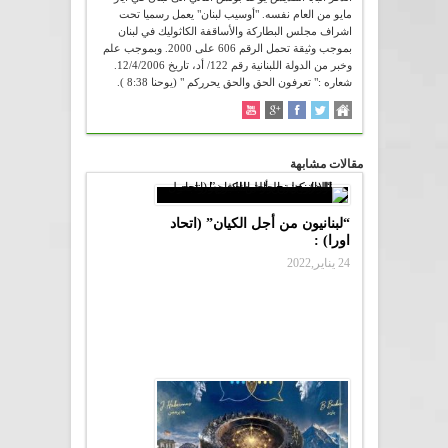
مايو من العام نفسه. "أوسيب لبنان" يعمل رسميا تحت
اشراف مجلس البطاركة والأساقفة الكاثوليك في لبنان
بموجب وثيقة تحمل الرقم 606 على 2000. وبموجب علم
وخبر من الدولة اللبنانية رقم 122/ أد، تاريخ 12/4/2006.
شعاره :" تعرفون الحق والحق يحرركم " (يوحنا 8:38 ).
مقالات مشابهة
“لبنانيون من أجل الكيان” (اتحاد
اورا) :
24 يناير,2022