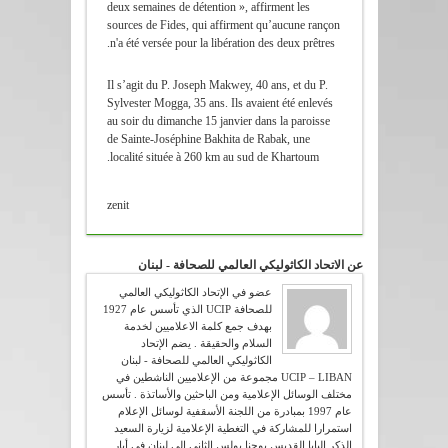
deux semaines de détention », affirment les
sources de Fides, qui affirment qu’aucune rançon
n'a été versée pour la libération des deux prêtres.
Il s’agit du P. Joseph Makwey, 40 ans, et du P.
Sylvester Mogga, 35 ans. Ils avaient été enlevés
au soir du dimanche 15 janvier dans la paroisse
de Sainte-Joséphine Bakhita de Rabak, une
localité située à 260 km au sud de Khartoum.
zenit
عن الاتحاد الكاثوليكي العالمي للصحافة - لبنان
عضو في الإتحاد الكاثوليكي العالمي
للصحافة UCIP الذي تأسس عام 1927
بهدف جمع كلمة الاعلاميين لخدمة
السلام والحقيقة . يضم الإتحاد
الكاثوليكي العالمي للصحافة - لبنان
UCIP – LIBAN مجموعة من الإعلاميين الناشطين في
مختلف الوسائل الإعلامية ومن الباحثين والأساتذة . تأسس
عام 1997 بمبادرة من اللجنة الأسقفية لوسائل الإعلام
استمرارا للمشاركة في التغطية الإعلامية لزيارة السعيد
الذكر البابا القديس يوحنا بولس الثاني الى لبنان في أيار