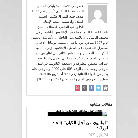
عضو في الإتحاد الكاثوليكي العالمي
للصحافة UCIP الذي تأسس عام 1927
بهدف جمع كلمة الاعلاميين لخدمة
السلام والحقيقة . يضم الإتحاد
الكاثوليكي العالمي للصحافة - لبنان
UCIP – LIBAN مجموعة من الإعلاميين الناشطين في
مختلف الوسائل الإعلامية ومن الباحثين والأساتذة . تأسس
عام 1997 بمبادرة من اللجنة الأسقفية لوسائل الإعلام
استمرارا للمشاركة في التغطية الإعلامية لزيارة السعيد
الذكر البابا القديس يوحنا بولس الثاني الى لبنان في أيار
مايو من العام نفسه. "أوسيب لبنان" يعمل رسميا تحت
اشراف مجلس البطاركة والأساقفة الكاثوليك في لبنان
بموجب وثيقة تحمل الرقم 606 على 2000. وبموجب علم
وخبر من الدولة اللبنانية رقم 122/ أد، تاريخ 12/4/2006.
شعاره :" تعرفون الحق والحق يحرركم " (يوحنا 8:38 ).
مقالات مشابهة
“لبنانيون من أجل الكيان” (اتحاد
اورا) :
24 يناير,2022