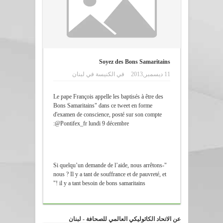
Soyez des Bons Samaritains
11 ديسمبر,2013
في
الكنيسة في لبنان
Le pape François appelle les baptisés à être des
Bons Samaritains" dans ce tweet en forme
d'examen de conscience, posté sur son compte
@Pontifex_fr lundi 9 décembre:
"Si quelqu’un demande de l’aide, nous arrêtons-
nous ? Il y a tant de souffrance et de pauvreté, et
il y a tant besoin de bons samaritains !"
عن الاتحاد الكاثوليكي العالمي للصحافة - لبنان