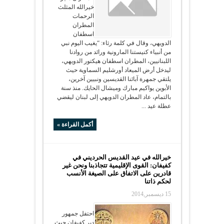
خيرالله المثلث
الرحمات
المطران
اسطفان
الدويهي، وقال في كلمة رثاء: “يغيب اليوم نبي
من أنبياء كنيستنا المارونية ورائد من روادنا
اللبنانيين، المطران اسطفان هيكتور الدويهي،
ليدخل أرض الميعاد أورشليم السماوية حيث
يلتقي جمهرة آبائنا القديسين ونبيين آخرين،
الأبوين يواكيم مبارك وميشال الحايك. منذ سنة
بالتمام، عاد المطران الدويهي إلى لبنان ليقضي
عطلة عيد ...
أكمل القراءة »
خيرالله في عيد القديس الحرديني في
كفيفان: القوى الإقليمية تتجاذبنا ونحن غير
قادرين على الاتفاق على الصيغة الأنسب
لحكم ذاتنا
15 ديسمبر,2014
احتفل جمهور
دير كفيفان حيث