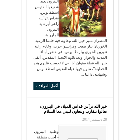
البترون بعيد
شفيعها القديس
اسطفانوس،
بقداس ترأسه
راعي أبرشية
البترون
المارونية
المطران منير خير الله، وعاونه فيه خادما الرعية
الخوريان بيار صعب وفرانسوا حرب، وخادم رعية
تنورين الخوري بيار طانيوس، في حضور أبناء
المدينة والجوار. وبعد تلاوة الانجيل المقدس، ألقى
خير الله عظة بعنوان “يا ربي لا تحسب عليهم هذه
الخطيئة”، تناول فيها حياة القديس اسطفانوس
وشهادته، داعيا ...
أكمل القراءة »
خير الله ترأس قداس الميلاد في البترون:
تعالوا نتقارب ونتعاون لنبني معا السلام
28 ديسمبر,2014
وطنية – البترون
– أحيت منطقة