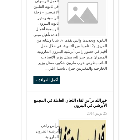
العمل الرسولي
في ثانوية القلبين
الاقدسين – زحلة
الراسية ومدير
ثانوية البترون
الرسمية أعمال
اعادة تأهيل مبنى
الثانوية وتجديدها والتي نفذها 37 شابا وشابة من
الفريق و12 تلميذا من الثانوية، في خلال حفل
أقيم في حضور راعي أبرشية البترون المارونية
المطران منير خيرالله، ممثل وزير الاتصالات
النائب بطرس حرب مارون شكور، ممثل وزير
الخارجية والمغتربين جبران باسيل ايلي ...
أكمل القراءة »
خيرالله ترأس لقاء اللجان العاملة في المجمع
الأبرشي في البترون
25 يونيو,2014
ترأس راعي
أبرشية البترون
المارونية