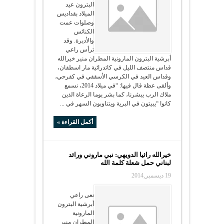
البترون عيد
الميلاد بقداديس
وصلوات عمت
الكنائس
والأديرة. وقد
ترأس راعي
أبرشية البترون المارونية المطران منير خيرالله
قداس منتصف الليل في كاتدرائية مار اسطفان،
وقداس العيد في الكرسي الأسقفي في كفرحي،
وألقى عظة قال فيها: “في ميلاد 2014، نسمع
ملاك الرب يبشرنا، كما بشر يوما الرعاة الذين
كانوا “يبيتون في البرية ويتناوبون السهر في ...
أكمل القراءة »
خيرالله راثيا الدويهي: نبي ماروني ورائد
لبناني حمل شعلة كلمة الله
19 ديسمبر,2014
نعى راعي
أبرشية البترون
المارونية
المطران منير