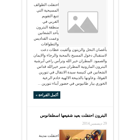
احتفلت الطوائف
المسيحية التي
تتبع التقويم
الغربي في
منطقة البترون
بأحد الشعانين
وعمت القداديس
والتطوافات
بأغصان النخل والزيتون وألقيت عظات دعت
لاستقبال دخول المسيح بالمحبة والرجاء والايمان
والصمود. المطران خير الله وترأس راعي أبرشية
البترون المارونية المطران منير خيرالله قداس
الشعانين في كنيسة سيدة الانتقال في تنورين
الفوقا، وعاونها بالذبيحة الالهية خادم الرعية
الخوري بيار طانيوس في حضور أبناء تنورين ...
أكمل القراءة »
البترون احتفلت بعيد شفيعها اسطفانوس
29 ديسمبر,2014
احتفلت مدينة