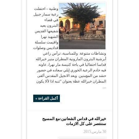
وطنية – احتفلت
رعية سمار جبيل
في قضاء
البترون بعيد
شفيعها القديس
الشهيد نهرا
واقيمت سلسلة
قداديس وصلوات
ونشاطات متنوعة. وللمناسبة، ترأس راعي
أبرشية البترون المارونية المطران منير خيرالله
قداسا احتفاليا في باحة كنيسة مار نهرا، عاونه
فيه خادم الرعية الخوري إيلي سعاده في حضور
حشد من المؤمنين. وبعد الانجيل المقدس ألقى
المطران خيرالله عظة بعنوان “تنبه اذا لألا يكون
...
أكمل القراءة »
خيرالله في قداس الشعانين:مع المسيح
سننتصر على كل الازمات
30 مارس,2015