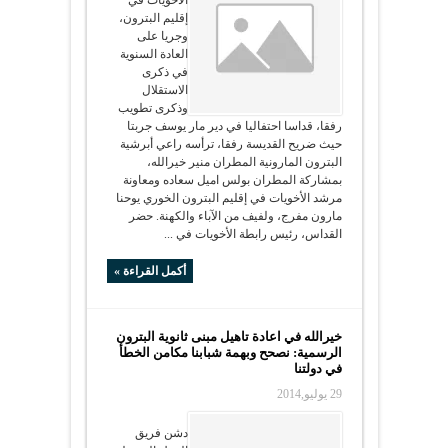
الأخويات في
إقليم البترون،
وجريا على
العادة السنوية
في ذكرى
الاستقلال
وذكرى تطويب
رفقا، قداسا احتفاليا في دير مار يوسف جربتا
حيث ضريح القديسة رفقا، ترأسه راعي أبرشية
البترون المارونية المطران منير خيرالله،
بمشاركة المطران بولس اميل سعاده ومعاونة
مرشد الأخويات في إقليم البترون الخوري يوحنا
مارون مفرج، ولفيف من الآباء والكهنة. حضر
القداس، رئيس رابطة الأخويات في ...
أكمل القراءة »
خيرالله في اعادة تاهيل مبنى ثانوية البترون
الرسمية: نصحح وبهمة شبابنا مكامن الخطأ
في دولتنا
29 يوليو,2014
دشن فريق