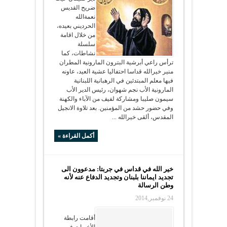
ضريح القديس
نعمةالله
الحرديني بعيده،
من خلال اقامة
سلسلة
نشاطات، كما
ترأس راعي أبرشية البترون المارونية المطران
منير خيرالله قداسا احتفاليا عشية العيد، عاونه
فيها معلم المبتدئين في الرهبانية اللبنانية
المارونية الأب نجم شهوان، رئيس الدير الأب
سيمون صليبا ومشاركة لفيف من الآباء والكهنة
وفي حضور حشد من المؤمنين. بعد تلاوة الانجيل
المقدس، ألقى خيرالله ...
أكمل القراءة »
خير الله في قداس في جربتا: مدعوون الى
تجديد ايماننا بلبنان وتجديد الدفاع عنه لأنه
وطن الرسالة
24 نوفمبر,2014
أقامت رابطة