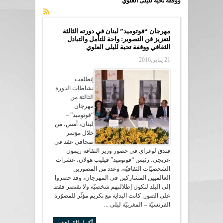
ووقفة تحية لليلى العلوي
مهرجان “فوتوميد” لبنان في دورته الثالثة
لتعزيز فن التصوير: واحة للتأمل والتبادل
الثقافي ووقفة تحية لليلى العلوي
21 يناير,2016
إنطلقت
نشاطات الدورة
الثالثة من
مهرجان
“فوتوميد” –
لبنان، أمس، من
خلال مؤتمر
صحافي عقد في
فندق لوغراي في حضور وزير الثقافة ريمون
عريجي، رئيس “فوتوميد” فيليب هولان، عشرات
الشخصيّات الثقافيّة، وعدد من المصورين
العالميين المشاركين في المهرجان، وقد حضروا
إلى البلد لتكون إطلالتهم شخصيّة ولا تقتصر فقط
على الصور. كانت البداية مع تكريم مؤثّر للمصوّرة
الفرنسيّة – المغربيّة ليلى ...