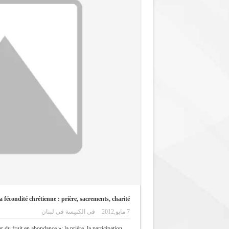
a fécondité chrétienne : prière, sacrements, charité
7 مايو,2012
في
الكنيسة في لبنان
du fruit en abondance »: la prière, la participation