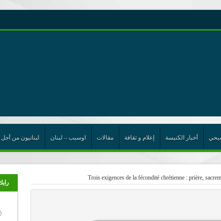
رية حول اللامركزية الموسعة شرط واجب للخروج من حالة الجمود
ن”
ت الإتحاد
رب
يحي
أخبار الكنيسة
إعلام و ثقافة
مقالات
اوسيب – لبنان
لبنانيون من أجل 
Trois exigences de la fécondité chrétienne : prière, sacrem
رايك