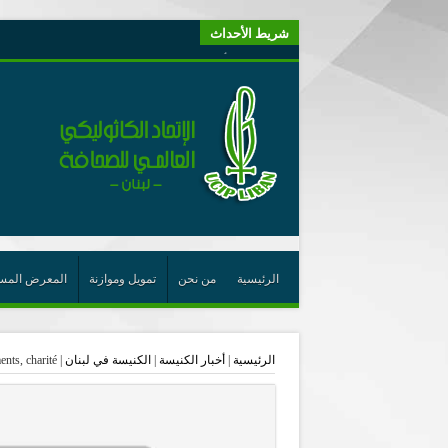
شريط الأحداث
“لبنانيون من أجل الكيان” (اتحاد اورا) : طرح رئيس الجمهو
“الوحدة في التعدّد: إعادة بناء الديمقراطيّة التوافقيّة في لبنا
يتبع في معنى الأعجوبة
ترشيح أسعد جوان لجائزة نوبل يعزّز تثبيت
احتفالات عيد القديس شربل تتواصل في بقاعكفرا…
رئيسة أوسيب لبنان تلتقي غبطة البطريرك وتطلع على نشاطا
الراعي: القديس شربل هو الزرع الجيد الذي أثمر في حقل ال
الأعجوبة في المسيحيّة: معنًى وحدًّا
الرئيسية
من نحن
تمويل وموازنة
المعرض المس
من يختصر الله يجعل الدين خطرًا
لقاء إعلامي لمكتب راعوية الشبيبة- بكركي
الرئيسية
|
أخبار الكنيسة
|
الكنيسة في لبنان
|
ents, charité
أيّ عيش مشترك نريد؟