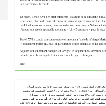
aux sacrements, la charité.
En italien, Benoît XVI a en effet commenté l’Evangile de ce dimanche, 6 mai, 
Chers amis, chacun de nous est comme un sarment, qui vit seulement s’il fait 
participation aux sacrements, dans la charité, son union avec le Seigneur. Celu
foi pour une récolte spirituelle abondante » (cf. « Documents » pour le texte i
Benoît XVI a conclu son commentaire en invoquant l’aide de la Vierge Marie
solidement greffés en Jésus, et que chacune de nos actions ait en lui son c
« Aujourd’hui, en prenant exemple sur la vigne, le Seigneur nous demande de 
afin de porter beaucoup de fruits », a exhorté le pape en français.
zenit
عضو في الإتحاد الكاثوليكي العالمي للصحافة UCIP الذي تأسس عام 1927 بهدف جمع كلمة الاعلاميين لخدمة السلام
والحقيقة . يضم الإتحاد الكاثوليكي العالمي للصحافة - لبنان UCIP – LIBAN مجموعة من الإعلاميين الناشطين في مختلف
الوسائل الإعلامية ومن الباحثين والأساتذة . تأسس عام 1997 بمبادرة من اللجنة الأسقفية لوسائل الإعلام استمرارا
سعيد الذكر البابا القديس يوحنا بولس الثاني الى لبنان في أيار مايو من العام نفسه.
"أوسيب لبنان" يعمل رسميا تحت اشراف مجلس البطاركة والأساقفة الكاثوليك في لبنان بموجب وثيقة تحمل الرقم 606 على