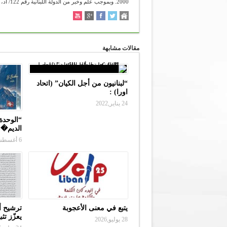
2000. وبموجب علم وخبر من الدولة اللبنانية رقم 122/ أد، تاريخ 12/4/2006. شعاره :" تعرفون الحق والحق يحرركم " (يوحنا 8:38 ).
مقالات مشابهة
“لبنانيون من أجل الكيان” (اتحاد
اورا) :
24 يناير,2022
“الوحدة 
الديم�
6 أغسطس,2026
يتبع في معنى الأعجوبة
ترشيح أ
يعزّز تث
28 يوليو,2026