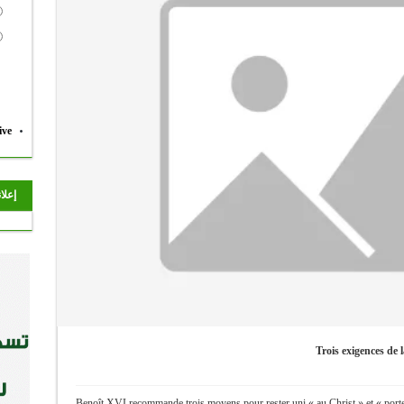
ive
إعلا
Trois exigences de l
Benoît XVI recommande trois moyens pour rester uni « au Christ » et « porter 