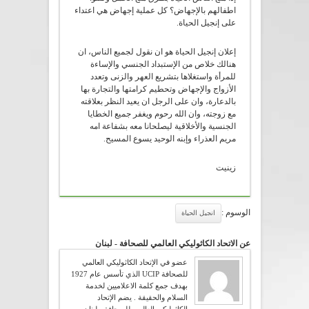
اطفالهم بالإجهاض؟ كل عملية إجهاض هي اعتداء
على إنجيل الحياة.
إعلان إنجيل الحياة هو ان نقول لجميع الناس، ان
هنالك خلاص من الإستبداد الجنسي والإساءة
للمرأة واستغلاها بتشريع العهر والزنى وتعدد
الأزواج والإجهاض وتحطيم كرامتها والتجارة بها
بالدعارة، وان على الرجل ان يعيد النظر بعلاقته
مع زوجته، وان الله رحوم ويغفر جميع الخطايا
الجنسية والأخلاقية ليصلحانا معه بشفاعة امه
مريم العذراء وإبنه الوحيد يسوع المسيح.
زينيت
الوسوم :
انجيل الحياة
عن الاتحاد الكاثوليكي العالمي للصحافة - لبنان
عضو في الإتحاد الكاثوليكي العالمي
للصحافة UCIP الذي تأسس عام 1927
بهدف جمع كلمة الاعلاميين لخدمة
السلام والحقيقة . يضم الإتحاد
الكاثوليكي العالمي للصحافة - لبنان