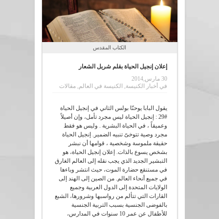
الكتاب المقدس
إعلان إنجيل الحياة بقلم شربل الشعار
30 مارس,2014
في
أخبار الكنيسة
,
الكنيسة في العالم
,
مقالات
يقول البابا يوحنّا بولس الثاني في إنجيل الحياة
#29 : إنجيل الحياة ليس مجرد تأمل، وإن أصيلاً
وعميقاً ، في الحياة البشرية . وليس هو فقط
مجرد وصية تتوخىّ تنبيه الضمير. إنجيل الحياة
حقيقة ملموسة وشخصية ، قوامها أن نبشر
بشخص يسوع بالذات. إعلان إنجيل الحياة، هو
التبشير الجديد الذي يجب نقله إلى العالم الغارق
في مستنقع حضارة الموت، حيث انتشر وباءها
في جميع أنحاء العالم. من الصين إلى الهند إلى
الولايات المتحدة إلى الدول العربية وجميع
القارات التي تتألم من رواسبها وشرورها، الشبع
بالفوضى الجنسية بسبب التربية الجنسية
للأطفال عن عمر 10 سنوات في المدارس،