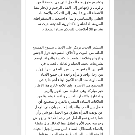
وتشريع طرق منع الحمل التي هي رخصة للعهر
والزنى والإجهاض إلى القتل الرحيم والإتجار بنقل
الأعضاء الحيوية للبشر إلى التحكم والإستبداد
الطبي والسياسي واساءة استعمال الديمقراطية
المزيفة الفاشلة والدكتاتورية الحديثة، حيث تم
تشريع اللا أخلاقيات للتحكم بحياة الضعفاء.
التبشير الجديد يرتكز على الإيمان بيسوع المسيح
القائم من الموت والأخلاق المسيحية حول الجنس
والزواج وعلاقة الشعب بالكنيسة والدولة، لوضع
تشريعات تحيط الحياة والعائلة بالحماية في
القوانين. الجنس مبارك من الله في سر الزواج
بين رجل واحد وامرأة واحدة في جميع الأديان
السماوية، منذ البدء الكون لبناء أهم خلية في
المجتمع هي الأسرة، واي علاقة خارج هذا الاطار
غير مباركة وهي خطيئة. من العهر والزنى
والدعارة والإتجار بالجنس والنساء وغيرها من
العلاقات الشاذة المضرة بالفرد والمجتمع. أي
فصل بين الحب والحياة بإبعاد حيوان مني الرجل
عن بويضة المرأة بطرق منع الحمل هو شر. وأي
عملية تمنع نمو الطفل في رحم الأم تعتبر إجهاض
وجريمة بحق الأم والطفل معا لادخال مال ملطخ
بالدماء باستغلال النساء. لمن نبشر إنجيل الحياة،
إذا منع الناس الحياة بطرق منع الحمل وقتلوا