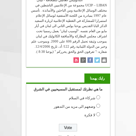
UCIP – LIBAN مجموعة من الإعلاميين الناشطين في
مختلف الوسائل الإعلامية ومن الباحثين والأساتذة . تأسس
عام 1997 بمبادرة من اللجنة الأسقفية لوسائل الإعلام
استمرارا للمشاركة في التغطية الإعلامية لزيارة السعيد
الذكر البابا القديس يوحنا بولس الثاني الى لبنان في أيار
مايو من العام نفسه. "أوسيب لبنان" يعمل رسميا تحت
اشراف مجلس البطاركة والأساقفة الكاثوليك في لبنان
بموجب وثيقة تحمل الرقم 606 على 2000. وبموجب علم
وخبر من الدولة اللبنانية رقم 122/ أد، تاريخ 12/4/2006.
شعاره :" تعرفون الحق والحق يحرركم " (يوحنا 8:38 ).
رايك يهمنا
ما هي نظرتك لمستقبل المسيحيين في الشرق
شركاء في السلام
وضعهم الى مزيد من التدهور
لا فكرة