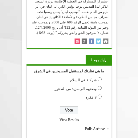
استمرارا للمشاركة في التغطية الإعلامية لزيارة السعيد
الذكر البابا القديس يوحنا بولس الثاني الى لبنان في أيار
مايو من العام نفسه. "أوسيب لبنان" يعمل رسميا تحت
اشراف مجلس البطاركة والأساقفة الكاثوليك في لبنان
بموجب وثيقة تحمل الرقم 606 على 2000. وبموجب علم
وخبر من الدولة اللبنانية رقم 122/ أد، تاريخ 12/4/2006.
شعاره :" تعرفون الحق والحق يحرركم " (يوحنا 8:38 ).
رايك يهمنا
ما هي نظرتك لمستقبل المسيحيين في الشرق
شركاء في السلام
وضعهم الى مزيد من التدهور
لا فكرة
View Results
Polls Archive