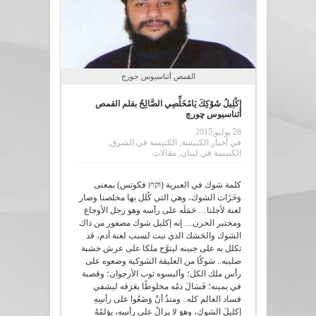
القمص أثناسيوس جورج
إكْلِيلُ شَوْكِكَ يَامُخَلِّصِي الصَّالِحُ بقلم القمص
أثناسيوس چورچ
28 يوليو,2015
في
أخبار الكنيسة
,
الكنيسة في الشرق
,
الكنيسة في لبنان
,
مقالات
كلمة شوك في العبرية (וקוץ فكوتس) بمعنى
وَخَزَات الشوك، وهي التي كُلل بها مخلصنا وصار
لعنة لأجلنا… حَمَلَه على رأسه وهو رجل الأوجاع
ومختبر الحزن… إنه إكليل شوك مضفور من ذاك
الشوك والحَسَك الذي نبت لسبب لعنة آدم، قد
تكلل به على جبينه ليتوَّج ملكا على عرش خشبة
صليبه.. شوكًا من العليقة الشوكية وضعوه على
رأس ملك الكل؛ وألبسوه ثوب الأرجوان؛ وقصبة
في يمينه؛ فَسَالَ دمُه مخلوطًا بعَرَقه ليشفي
فساد العالم كله.. ومنذُ أنْ وَضَعُوا على رأسِهِ
إكليلَ الشوكِ، وهوَ لا يزالُ على رأسِهِ، يؤلمُهُ