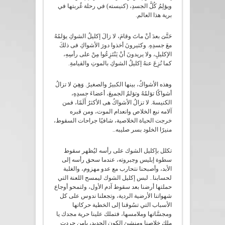
ويؤلِمُ كُلَّ الجسدِ، (كنيسته) في رحلة غُربتها في
برية هذا العالم.
حَتَّىَ بعدَ أنْ ماتَ وقامَ، لا زالَ إكليلُ الشوكِ يؤلمُهُ
معَ جسدِهِ. وكثيرونَ أخذوا دورَ الأشواكِ فى ذلكَ
الإكليلِ، ولا يريدونَ أنْ يَنْتَزِعُوا مِنْ على رأسِهِ،
كما نُزِعَ عنهُ إكليلُ الشوكِ بالموتِ والقيامةِ.
وهذه الأشواكُ، بينها الكبيرُ والصغيرُ. وَهِيَ لا تزالُ
أشواكًا تؤلمُهُ وتؤلمُ الجميعَ، أعضاءَ جسدِهِ،
الكنيسةَ. لا تزالُ الأشواكُ هى الأكثرُ أَلَمًا، فمن
آلامه نبع الخلاص وانعدام الموت، ومن قبره
خرجت الحياة الخلاصية، شافيًا جراحات السقوط،
منيرًا الخلود بسر صليبه..
تكلل بإكليل الشوك على رأسه ليُظهر سقوط
سطوة إبليس وجبروته، عندما سحق رأسه إلى
الأبد، وأصبحنا نتحارب مع عدو مهزوم، والغلبة
لحسابنا.. لبس إكليل الشوك ليمسح اللعنة التي
حملتها أرضنا بعد سقوط آدم الأول، ولتمحو أوجاع
شهواتنا الأرضية الردية، وتجعلنا ندوس على كل
الأسباب التي تسُوقنا إلى الخطية حركاتها
ومجسَّاتها وملامسها، فتملك علينا حرية مجدك يا
ملك خلاصنا ومنشئ الكون الجديد، يامن جردت