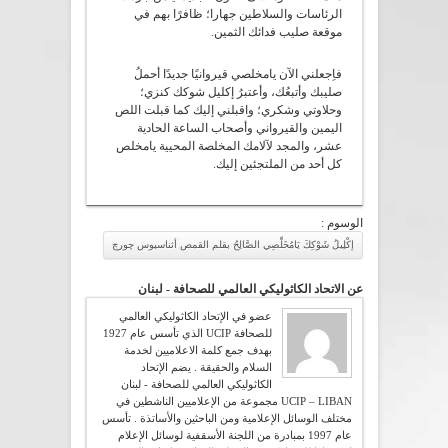
الرئاسات والسلاطين جهارا؛ ظافرًا بهم في
موقعة صليب فدائك الثمين.
فاِجعلني الآن يامخلصي قيروانيًا جديدًا أحملُ
صليبك وأتبعُك، وأعتبرُ إكليل شوكك كنزي؛
وحلاوتي وشكري؛ واقبلني إليك كما قبلت اللص
اليمين والقيرواني وأصحاب الساعة الحادية
عشر، والمجد لآلامك المخلصة المحيية يامخلص
كل أحد من الملتجئين إليك.
الوسوم :
إكْلِيلُ شَوْكِكَ يَامُخَلِّصِي الصَّالِحُ بقلم القمص أثناسيوس چورچ
عن الاتحاد الكاثوليكي العالمي للصحافة - لبنان
عضو في الإتحاد الكاثوليكي العالمي
للصحافة UCIP الذي تأسس عام 1927
بهدف جمع كلمة الاعلاميين لخدمة
السلام والحقيقة . يضم الإتحاد
الكاثوليكي العالمي للصحافة - لبنان
UCIP – LIBAN مجموعة من الإعلاميين الناشطين في
مختلف الوسائل الإعلامية ومن الباحثين والأساتذة . تأسس
عام 1997 بمبادرة من اللجنة الأسقفية لوسائل الإعلام