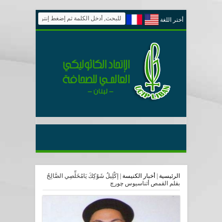
أختر اللغة
الرئيسية
|
أخبار الكنيسة
|
إكْلِيلُ شَوْكِكَ يَامُخَلِّصِي الصَّالِحُ
بقلم القمص أثناسيوس چورچ