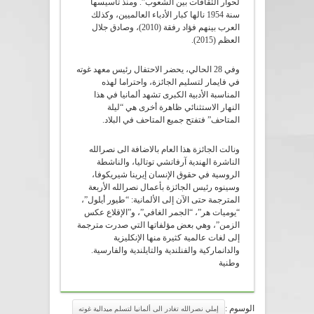
لحوار الثقافات بين الشعوب”. ومنذ تأسيسها
سنة 1954 نالها كبار الأدباء العالميين، وكذلك
العرب بينهم فؤاد رفقة (2010)، وصادق جلال
العظم (2015).
وفي 28 الحالي، يحضر الاحتفال رئيس معهد غوته
في فايمار لتسليم الجائزة، واحتراما لهذه
المناسبة الأدبية الكبرى تشهد ألمانيا في هذا
النهار الاستثنائي ظاهرة أخرى هي “ليلة
المتاحف” فتفتح جميع المتاحف في البلاد.
ونالت الجائزة هذا العام بالاضافة الى نصرالله
الناشرة الهندية آرفاتشي توتاليا، والناشطة
الروسية في حقوق الإنسان إيرينا شيريكوفا،
وسينوه رئيس الجائزة بأعمال نصرالله الأربعة
المترجمة حتى الآن إلى الألمانية: “طيور أيلول”،
“يوميات هر”، “الجمر الغافي”، و”الإقلاع عكس
الزمن”، وهي بعض مؤلفاتها التي صدرت مترجمة
إلى لغات عالمية كثيرة منها الإنكليزية
والدانماركية والفنلندية والتايلندية والفارسية.
وطنية
الوسوم :
إملي نصرالله تغادر الى ألمانيا لتسلم ميدالية غوته