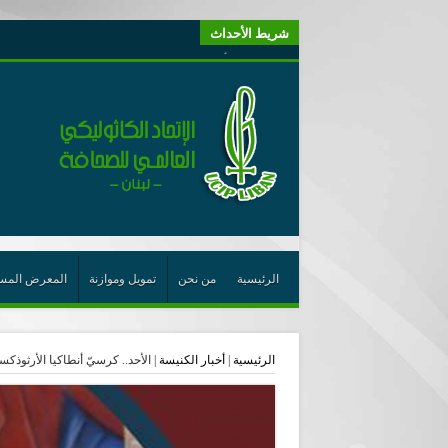
شريط الأحداث
“لبنانيون من أجل الكيان” (اتحاد اورا) : طرح رئيس الجمهو
“الوحدة في التعدّد: إعادة بناء الديمقراطيّة التوافقيّة في لبنا
يتبع في معنى الأعجوبة
ترشيح أسعد جوان لجائزة نوبل يعزّز تثبيت
احتفالات عيد القديس شربل تتواصل في بقاعكفرا…
رئيسة أوسيب لبنان تلتقي غبطة البطريرك وتطلع على نشاطا
الراعي: القديس شربل هو الزرع الجيد الذي أثمر في حقل ال
الأعجوبة في المسيحيّة: معنًى وحدًّا
الرئيسية
من نحن
تمويل وموازنة
المعرض المس
من يختصر الله يجعل الدين خطرًا
لقاء إعلامي لمكتب راعوية الشبيبة- بكركي
الرئيسية
|
أخبار الكنيسة
|
الأحد.. كرسيّ أنطاكيا الأرثوذك
أيّ عيش مشترك نريد؟