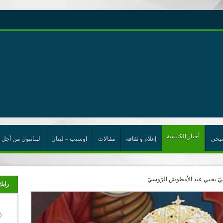
رية حول اللامركزية الموسعة شرط واجب للخروج من حالة الجمود
ن”
ت الإتحاد
رب
أخبار الكنيسة
يحي
إعلام و ثقافة
مقالات
اوسيب – لبنان
لبنانيون من أجل 
سيّ يحيي عيد الأمطوش الرّوسيّ
رايك