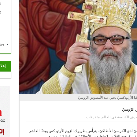
ive
إعلا
كيا الأرثوذكسيّ يحيي عيد الأمطوش الرّوسيّ
 الرّوسيّ
شرق
,
الكنيسة في العالم
,
متفرقات
 لدى الكرسيّ الأنطاكيّ، يترأّس بطريرك الرّوم الأرثوذكس يوحنّا العاشر
حًا، في كنيسة القدّيس إغناطيوس الأنطاكيّ في المالكيّ- دمشق.