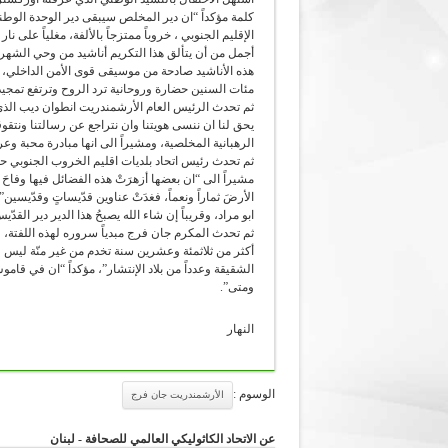
كلمة مؤكداً “ان دير المخلص سيبقى دير الوحدة الوطني
الإقليم الجنوبي ، خروباً ممتزجاً بالألفة، مغلياً على 
أجمل من أن يتألق هذا التكريم أناشيد من وحي الشهر
هذه الأناشيد صادحة من موسيقى قوى الأمن الداخلي، ل
مئات السنين حضارة وروحانية ترد الروح وترتفع تمجيدا 
ثم تحدث الرئيس العام الأرشمندريت انطوان ديب الذي
يحق لنا ان ننسى هويتنا وان نتراجع عن رسالتنا ونتقوقع 
الرهبانية المخلصية، ومشيراً الى انها مبادرة محبة وعرف
ثم تحدث رئيس اتحاد بلديات اقليم الخروب الجنوبي حسيب 
مشيراً الى “ان بعضها أزهرَتْ هذه الفضائل فيها وفاحَ 
الأرضَ ثماراً ونعماً، فغدَتْ عناوين قدّيساتٍ وقدّيسين”،
ابو مراد، وقريباً إن شاء الله يصبحُ هذا الدير دير القدّ
ثم تحدث المكرم جان فرج مبدياً سروره لهذه اللفتة، ومع
أكثر من ثلاثمئة وعشرين سنة تخدم من غير منّة ليس ف
الشقيقة وعدداً من بلاد الإنتشار”، مؤكداً “ان في ق
ومتى”.
النهار
الوسوم :
الأرشمندريت جان فرج
عن الاتحاد الكاثوليكي العالمي للصحافة - لبنان