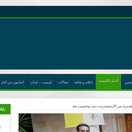
رية حول اللامركزية الموسعة شرط واجب للخروج من حالة الجمود
ن”
ت الإتحاد
رب
أخبار الكنيسة
يحي
إعلام و ثقافة
مقالات
اوسيب – لبنان
لبنانيون من أجل 
تقديرية من الارشمندريت ديب وحسيب عيد
رايك