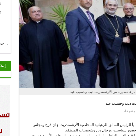
ive
إعلا
درعاً تقديرية من الارشمندريت ديب وحسيب عيد
دريت ديب وحسيب عيد
متفرقات
كريمياً للرئيس السابق للرهبانية المخلصية الأرشمندريت جان فرج ومجلس
حضور سياسيين ورجال دين وشخصيات المنطقة.
ا قوى الامن الداخلي، ثم القى رئيس مدرسة دير المخلص الأب عبده رعد