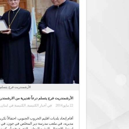
الأرشمندريت فرج يتسلم 
الأرشمندريت فرج يتسلم درعاً تقديرية من الارشمن
22 مايو,2014
في
أخبار الكنيسة
,
الكنيسة في لبنان
,
أقام إتحاد بلديات اقليم الخروب الجنوبي، احتفالاً ت
مدبريه، في ملعب مدرسة دير المخلص في جون، في 
استهل الاحتفال بالنشيد الوطني الذي عزفته أوركستر