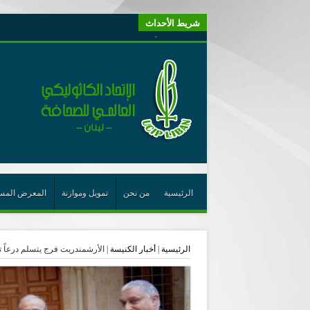
شريط الأحداث
“لبنانيون من أجل الكيان” (اتحاد اورا) : طرح رئيس الجمهو
“الوحدة في التعدّد: إعادة بناء الديمقراطيّة التوافقيّة في لبنا
يتبع في معنى الأعجوبة
ترشيح أسعد جوان لجائزة نوبل يعزّز تثبيت
احتفالات عيد القديس شربل تتواصل في بقاعكفرا…
رئيسة أوسيب لبنان تلتقي غبطة البطريرك وتطلع على نشاطا
الراعي: القديس شربل هو الزرع الجيد الذي أثمر في حقل ال
الأعجوبة في المسيحيّة: معنًى وحدًّا
الرئيسية
من نحن
تمويل وموازنة
المعرض المس
من يختصر الله يجعل الدين خطرًا
لقاء إعلامي لمكتب راعوية الشبيبة- بكركي
الرئيسية
|
أخبار الكنيسة
|
الأرشمندريت فرج يتسلم درعاً 
أيّ عيش مشترك نريد؟