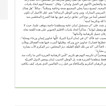
ة والتعايش الأخوي في الجبل ولبنان”، وقال: “يجمعنا اليوم اتحاد بلديات
نار المحبة، لنصبح دبساً يحلي المجتمع صحة وعافية وسلاماً”، سائلاً: “هل هناك
 المريمي المبارك، ومن وحي الوطن الرسالة؟ نعم، لعل الأجمل أن تكون
تضفي أمنا من نوع آخر، تعانق ترانيم عبق بها هذا الصرح المخلصي منذ
لله وتكريما لبنيه”.
 شدد على “ان مستقبل لبنان عامة ومنطقتنا خاصة يتوقف علينا، حيث لا
ونقفل ابوابنا”، شاكراً اتحاد بلديات الاقليم الجنوبي على هذه اللفتة تجاه
ان جميل للرهبانية ولأبنائها”.
عيد فأكد “ان في لبنان أديرَةٌ كثيرةٌ، كلُّها عناوين إيمانٍ ورجاء ومحبّة”،
عطرُها فصارتْ عناوينَ خيرٍ وبركة، وقليلها أثمرت فيها هذه الفضائل وملأتِ
 لافتاً الى “انه من تلك القلّةِ القليلة، ديرُ المخلص، دير المكرم الأب بشارة
يس بشارة”.
تبراً ان تكريمه اليوم هو تكريم “لأمي الرهبانية العزيزة التي ما زالت منذ
قط منطقتنا العزيزة هذه، بل الوطن الحبيب لبنان وبعض الدول العربيّة
اموس الرهبان التكريم والمكافأة من قبل رب العالمين الذي يعرف كيف يكافئ