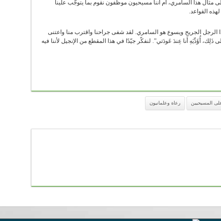
ى مثال هذا السامري، أم أننا مسيحيون موظّفون نقوم بما يتوجّب علينا
هذه القواعد.
ا الرجل الجريح ويسوع هو السامري. لقد شفى جراحنا واقترب منا واعتنى
ك، أُؤَدِّيَهِ أَنا عِندَ عَودَتي”. لنفكّر جيّدًا في هذا المقطع من الإنجيل لأننا فيه
على المسيحيين
رعاة وعلمانيون