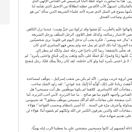
ين” هذا ما تمحورت حوله عظة البابا فرنسيس في القداس الإلهي الذي
لفاتيكان. استهلَّ الأب الأقدس عظته انطلاقًا من الانجيل الذي تقدّمه لنا
قدّمها يسوع في المثل الذي ضربه لأحد علماء الشريعة الذين سأله “من هو
سامري وصاحب الفندق.
ا عَلَيهِ بِالضَّرب، ثُمَّ مَضَوا وَقَد تَركوهُ بَينَ حَيٍّ وَمَيت؛ عندما نزل الكاهن
يأخذ بعين الاعتبار رسالته، وكذلك فعل اللاوي، الرجل المثقّف ورجل الشريعة.
عبارة “مال عنه ومضى”، فكرة يجب أن تدخل اليوم في قلوبنا. نرى شخصيّتين
 الجريح؛ أما ذلك الذي لم يمل عنه ولم يمضِ فهو السامري الذي كان
قد تحلّى بالشفقة؛ ربما كان تاجرًا في رحلة عمل ولكنّه لم ينظر إلى
ها زَيتًا وَخَمرًا، ثُمَّ حَمَلَهُ عَلى دابَّتِهِ وَذَهَبَ بِهِ إِلى فُندُقٍ وَاعتَنى بِأَمرِهِ”. لم
لا بل اعتنى بأمره كما ولو كان خاصّته، لقد كان رجلاً يملك قلبًا، رجل مُنفتح
هش لرؤية غريب ووثني – لأنّه لم يكن من شعب إسرائيل – يتوقّف لمساعدة
َقتَ زيادةً عَلى ذَلِك، أُؤَدِّيَهِ أَنا إِلَيكَ عِندَ عَودَتي”. لقد راود الشك صاحب
اجآت الله كالسامري. كلاهما لم يكونا موظّفين. هل أنت مسيحي؟ هل
ى القداس وأجتهد لأقوم بما هو صالح… ما عدا الثرثرة، لأنني أحب الثرثرة، أما
أنتِ منفتحة على مفاجآت الله أم أنّك مسيحي موظّف منغلق؟” قد تجيبونني:
لمناولة وأعترف مرّة في السنة… أنا أسير بانتظام وبحسب القواعد”؛ هؤلاء
جآت الله والذين يعرفون الكثير عن الله ولكنّهم لم يلتقوه أبدًا. هؤلاء لن
ن على تقديم شهادة حياة.
لة أنفسهم إن كانوا مسيحيين منفتحين على ما يعطينا الرب إياه يوميًّا،