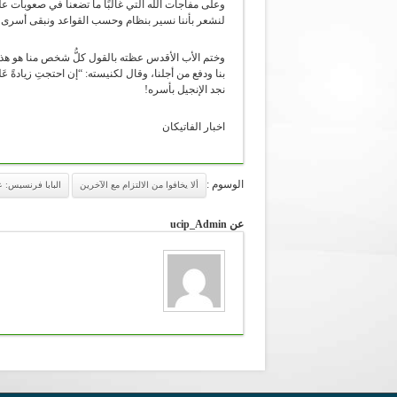
وعلى مفاجآت الله التي غالبًا ما تضعنا في صعوبات عل
لنشعر بأننا نسير بنظام وحسب القواعد ونبقى أسرى ل
وختم الأب الأقدس عظته بالقول كلُّ شخص منا هو هذ
بنا ودفع من أجلنا، وقال لكنيسته: “إن احتجتِ زيادةً عَلى ذَلِ
نجد الإنجيل بأسره!
اخبار الفاتيكان
الوسوم :
ألا يخافوا من الالتزام مع الآخرين
البابا فرنسيس: 
عن ucip_Admin