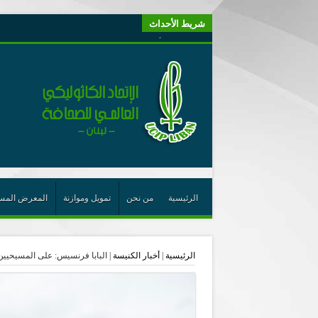
شريط الأحداث
“لبنانيون من أجل الكيان” (اتحاد اورا) : طرح رئيس الجمهو
يتبع في معنى الأعجوبة
ترشيح أسعد جوان لجائزة نوبل يعزّز تثبيت
احتفالات عيد القديس شربل تتواصل في بقاعكفرا…
رئيسة أوسيب لبنان تلتقي غبطة البطريرك وتطلع على نشاطا
الراعي: القديس شربل هو الزرع الجيد الذي أثمر في حقل ال
الأعجوبة في المسيحيّة: معنًى وحدًّا
من يختصر الله يجعل الدين خطرًا
الرئيسية
من نحن
تمويل وموازنة
المعرض المس
لقاء إعلامي لمكتب راعوية الشبيبة- بكركي
أيّ عيش مشترك نريد؟
الرئيسية
|
أخبار الكنيسة
|
البابا فرنسيس: على المسيحيين، 
الجامعة الأنطونية تخرج طلاب دفعة 2026 وتدعوهم لأن يكونوا بذور نجاح في كل العالم