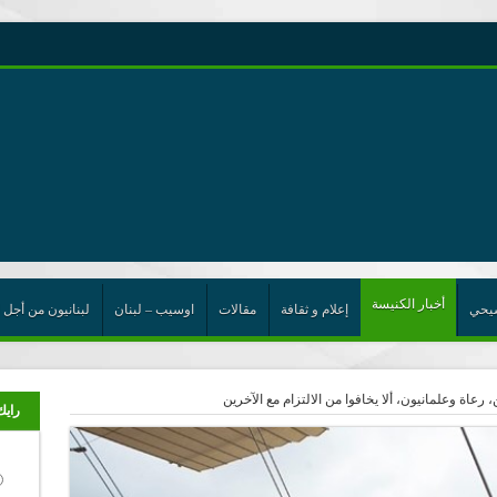
رية حول اللامركزية الموسعة شرط واجب للخروج من حالة الجمود
ت الإتحاد
رب
أخبار الكنيسة
يحي
إعلام و ثقافة
مقالات
اوسيب – لبنان
لبنانيون من أجل 
رعاة وعلمانيون، ألا يخافوا من الالتزام مع الآخرين
رايك