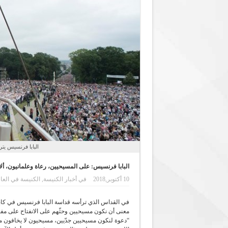
البابا فرنسيس يت
البابا فرنسيس: على المسيحيين، رعاة وعلمانيون، ألا ي
10 أكتوبر,2018
في
أخبار الكنيسة
,
الكنيسة في العا
في القداس الذي ترأسه قداسة البابا فرنسيس في كابلة 
معنى أن نكون مسيحيين وحثّهم على الانفتاح على مفاج
“دعوة لنكون مسيحيين جدّيين، مسيحيون لا يخافون من