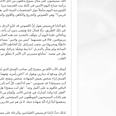
الله، مسيحيون على مثال يسوع يدفعون من أجل الآخر
ترأسه صباح اليوم الاثنين في كابلة بيت القديسة مرتا با
الليتورجية اليوم متأملاً حول الشخصيات الستة التي ي
قريبي؟” وهي اللصوص والجريح والكاهن واللاوي وال
تابع البابا فرنسيس يقول إنَّ اللصوص قد عَرَّو الرجل وَانهالو
في ذَلِكَ الطَّريق، رَآهُ فَمالَ عَنهُ وَمَضى بدون أن 
وبالتالي علينا اليوم أن نتوقّف بالتحديد عند هذه ال
مرموقتين، قالا في نفسيهما “ليس من واجبي” مساعدة
خاطئًا ومحرومًا من شعب إسرائيل: إنَّ الخاطئ الأكبر 
الساعة ولم يفكّر بالدم بل “دَنا مِنهُ وَضَمَّدَ جِراحَهُ، وَصَبَّ عَلَي
يقل في نفسه: “سأتابع مسيرتي لأن الأمر لا يتعلّق بي”، 
القلب.
أضاف الأب الأقدس مشيرًا إلى صاحب الفندق الذي دُ
الرجل ويدفع له دينارين ويقول له “اعتَنِ بِأَمرِه، وَمَهما أَنف
الفندق إزاء شخص يعيش الشهادة، شخص منفتح على مف
أنتِ مسيحيّة؟ قد تجيبونني: “نعم أنا أذهب كلَّ أحد إل
الباقي فأقوم به على أكمل وجه”. “هل أنت منفتح؟ هل 
“أفعل كذا وكذا، أشارك في قداس الأحد، وأتقدّم من ا
هم بالذات المسيحيون الموظّفون غير المنفتحين على مفا
يندهشوا أبدًا إزاء أيّة شهادة حياة، لا بل هم غير قادري
لذلك حثَّ البابا فرنسيس العلمانيين والرعاة على مساء