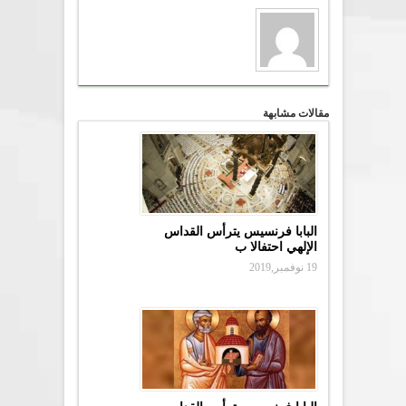
مقالات مشابهة
البابا فرنسيس يترأس القداس
الإلهي احتفالا ب
19 نوفمبر,2019