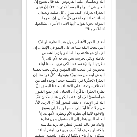
الله وتعكسان علينا الفردوس. لقد قال يسوع إنَّ
العين هي “سراج الجسد” (متى ٦، ٢٢): إنَّ عيني
العذراء تعرفان كيف تنيران كل ظلمة وتعيدان
إحياء شعلة الرجاء في كلِّ مكان. إنَّ نظرها
الموجّه نحونا يقول: “أيها الأبناء الأعزاء، تشجّعوا،
أنا أمُّكم هنا!”
أضاف الحبر الأعظم يقول هذه النظرة الوالديّة
التي تبعث الثقة تساعد على النمو في الإيمان. إن
الإيمان هو علاقة مع الله الذي يلزم الشخص
بكامله ولكي نحرسه نحن بحاجة لأم الله. إنَّ
نظرتها الوالديّة تساعدنا لكي نرى أنفسنا أبناء
محبوبين في شعب الله المؤمن ولكي نحب بعضنا
البعض ابعد من محدوديّة وتوجهات كلِّ فرد منا. إنَ
العذراء تُجذِّرنا في الكنيسة حيث الوحدة أهم من
الاختلاف، وتحثنا على الاعتناء ببعضنا البعض. إنَّ
نظرة العذراء تذكّرنا أن الحنان الذي يمنع الفتور
هو أساسيٌّ للإيمان. عندما يكون هناك مكان لأمِّ
الله في الإيمان لا نفقد المحور أبدًا أي الرب، لأنَّ
مريم لا تدلُّنا أبدًا إلى نفسها وإنما إلى يسوع
والإخوة لأنّها أم. نظرة الأم ونظرة الأمهات. إنَّ
العالم الذي ينظر إلى المستقبل بدون نظرة
والديّة هو عالم قصير النظر. قد تزيد مكاسبه
ولكنه لن يعرف ابدًا كيف يرى في البشر أبناء؛
ستكون له أرباح ولكنّها لن تكون للجميع. سنقيم