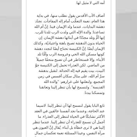
أمه التي لا مثيل لها.
أضاف الأب الأقدس يقول نطلب منها، في بداية
هذا العام، نعمة التعجُّب أمام إله المفاجآت. نجدّد
دهشة البدايات، عندما ولد الإيمان فينا. إنَّ أم الله
تساعدنا: والدة الإله التي ولدت الرب تلدنا للرب.
إنها أمٌّ وتلد مجدّدًا في أبنائها دهشة الإيمان. إن
الحياة بدون الدهشة تصبح باهتة واعتياديّة، وكذلك
الإيمان أيضًا. إنَّ الكنيسة تحتاج أيضًا لتجدد دهشة
كونها مسكن الله الحي وعروسة الرب وأمًّا تلد
الأبناء. وإلا فستخاطر في أن تصبح متحفًا جميلاً
من الماضي. لكن العذراء تحمل إلى الكنيسة جوَّ
البيت، بيت يقيم فيه إله الحداثة. لنقبل بدهشة
سرَّ أم الله، على مثال سكان أفسس في زمن
المجمع، ولنعلنها على غرارهم: “والدة الله
القديسة”. ولنسمح لها بأن تنظر إلينا وتعانقنا
وتمسكنا بيدنا.
تابع البابا يقول لنسمح لها أن تنظر إلينا. لاسيما
عند الحاجة، وعندما نجد أنفسنا عالقين في العقد
الأكثر تشابكًا في الحياة لننظر إلى العذراء. ما
أجمل أن نسمح للعذراء أن تنظر إلينا. عندما تنظر
إلينا هي لا ترى خطأة بل أبناء. يُقال إنَّ العيون هي
مرآة النفس، وعينا الممتلئة نعمة تعكسان جمال