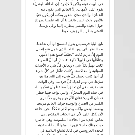
في البيت عينه ولكن لا كإخوة. إن العائلة البشريّة
تقوم على الأمهات. إنَّ العالم الذي يكون فيه
الحنان الوالدي مجرّد شعور يمكنه أن يكون غنيًا
بالأمور ولكن ليس بالغد. يا أمَّ الله علّمينا نظرتك
حول الحياة والتفتي بنظرك إلينا وإلى بؤسنا.
التفتي بنظرك الرؤوف نحونا.
تابع البابا فرنسيس يقول لنسمح لها أن تعانقنا.
بعد النظر يأتي دور القلب الذي يقول عنه إنجيل
اليوم إنَّ مريم كانت “تَحفَظُ جَميعَ هذهِ الأُمور،
وتَتَأَمَّلُها في قَلبِها” (لوقا ٢، ١۹). أي أنَّ العذراء
كانت تهتمُّ بكلِّ شيء وتعانق كلَّ شيء، الأحداث
المؤاتية والمعاكسة. وكانت تتأمّل في كلِّ شيء
أي أنها كانت تحمل كلَّ شيء إلى الله. هذا هو
سرّها. هي تهتم لحياة كلِّ فرد منا وفي الوقت
عينه ترغب في أن تعانق أوضاعنا وأن تقدّمها لله.
في حياة اليوم المجزّأة، والتي نواجه فيها خطر
فقدان الدرب: عناق الأمِّ هو جوهري جدًّا. نرى
الكثير من الضياع والوحدة حولنا: العالم مرتبط
ببعضه البعض ولكنه يبدو أكثر تفككًا. نحن بحاجة
لأن نتَّكل على الأم. في الكتاب المقدّس هي
تعانق العديد من الحالات الملموسة وهي حاضرة
حيث هناك حاجة: تزور نسيبتها أليصابات، تذهب
لنجدة العروسين في قانا، تُشجّع التلاميذ في