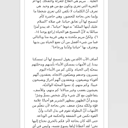
العليّة… مريم هي العلاج للعزلة والتفكّك. إنها أم
التعزية التي تعزي وتكون مع من هو وحيد. هي
تعرف أنّ الكلمات لا تكفي لكي تعزي شخصًا ما
وإنما نحن بحاجة للحضور، وهي حاضرة كأم.
لنسمح لها أن تعانق حياتنا. في صلاة “السلام
عليك أيتها الملكة” ندعوها “حياتنا”، قد يبدو أمرًا
مبالغًا به لأنَّ المسيح هو الحياة (راجع يوحنا ١٤،
٦)، ولكنَّ مريم متّحدة به وهي قريبة منا وبالتالي
فما من شيء أفضل من أن نضع الحياة بين يديها
ونعترف بها “حياتنا ولذّتنا ورجاءنا”.
أضاف الأب الأقدس يقول لنسمح لها أن تمسكنا
بيدنا. إن الأمهات يمسكنَ الأبناء بأيديهم ويدخلنَهم
بمحبّة إلى الحياة. ولكن كم من الأبناء اليوم
يسيرون وحدهم ويضيّعون الاتجاه، يعتقدون أنّهم
أقوياء ويضيعون، ويعتقدون أنّهم أحرارٌ ويصبحون
عبيدًا. وكم منهم، إذ نسوا المحبّة الوالديّة،
يعيشون بغضب وغير مبالاة! كم منهم، وللأسف،
يتفاعلون مع كل شيء وكل شخص بسمٍّ وشرّ!
ويبدو أنَّ الظهور بمظهر الشرير هو أحيانًا علامة
قوّة ولكنّه مجرّد ضعف. نحن بحاجة لأن نتعلّم من
الأمهات أنَّ البطولة تقوم في بذل الذات وأنَّ
القوة تكمن في الشفقة والحكمة في الوداعة.
حتى الله كان بحاجة لأم: فكم بالحري نحتاج إليها
نحن! لقد أعطانا إياها يسوع نفسه، وليس في أي