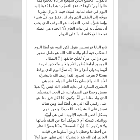
بالقول: “فَجَميعُ الَّذين سَمِعوا الرُّعاةَ تَعَجَّبوا مِمَّا
قالوا لَهم” (لوقا ٢، ١٨). التعجّب: هذا ما دُعينا إليه
اليوم في ختام ثمانية الميلاد فيما لا يزال نظرنا
موجّه إلى الطفل الذي ولد لنا، فقيرٌ من كلِّ شيء
وإنما غنيٌّ بالحب. التعجّب: هو الموقف الذي يجب
أن نتحلّى به في بداية العام لأنّ الحياة هي عطيّة
تمنحنا الإمكانية لنبدأ على الدوام.
تابع البابا فرنسيس يقول لكن اليوم هو أيضًا اليوم
لنتعجّب فيه أمام والدة الله: الله هو طفل صغير
بين ذراعي امرأة تُغذّي خالقها. إنَّ التمثال
الموجود أمامنا يُظهر الأم والابن متّحدَين لدرجة
أنّهما يبدوان أمرًا واحدًا. إنّه سرُّ اليوم الذي يوقظ
تعجبًا لا يعرف الحدود: لقد ارتبط الله بالبشريّة
للأبد. الله والإنسان معًا على الدوام، هذه هي
البشرى السارة في بداية العام: الله ليس ربًّا بعيدًا
يعيش وحيدًا في السماوات، بل الحب المتجسِّد
الذي ولد مثلنا من أمٍّ ليكون أخًا لكل فردٍ منا. هو
على ركبتي أمِّه التي هي أيضًا أمنا ومن هناك
تفيض على البشريّة حنانًا جديدًا. ونحن نفهم
بشكل أفضل المحبة الإلهية، التي هي أبويّة
ووالديّة، كمحبّة أم لا تتوقّف أبدًا عن الثقة بأبنائها
ولا تتركهم أبدًا. إنَّ “الله-معنا” يحبّنا بغضِّ النظر
عن أخطائنا وخطايانا وعن أسلوبنا في قيادة
العالم. إن الله يثق بالبشريّة، التي تظهر فيها أولاً