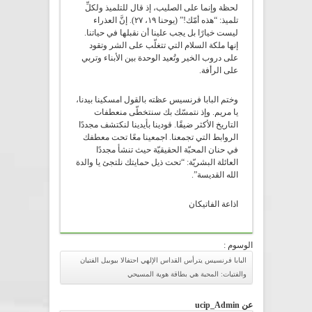
لحظة وإنما على الصليب، إذ قال للتلميذ ولكلِّ
تلميذ: “هذه أمّك!” (يوحنا ١۹، ٢٧). إنَّ العذراء
ليست خيارًا بل يجب علينا أن نقبلها في حياتنا.
إنها ملكة السلام التي تتغلّب على الشر وتقود
على دروب الخير وتُعيد الوحدة بين الأبناء وتربي
على الرأفة.
وختم البابا فرنسيس عظته بالقول امسكينا بيدنا،
يا مريم. وإذ نتمسّك بك سنتخطّى منعطفات
التاريخ الأكثر ضيقًا. قودينا بأيدينا لنكتشف مجددًا
الروابط التي تجمعنا. اجمعينا معًا تحت معطفك
في حنان المحبّة الحقيقيّة حيث تنشأ مجددًا
العائلة البشريّة: “تحت ذيل حمايتك نلتجئ يا والدة
الله القديسة”.
اذاعة الفاتيكان
الوسوم :
البابا فرنسيس يترأس القداس الإلهي احتفالا بيوبيل الفتيان
والفتيات: المحبة هي بطاقة هوية المسيحي
عن ucip_Admin